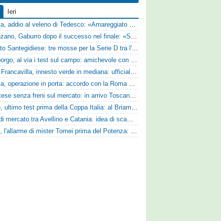
Ieri
Perugia, addio al veleno di Tedesco: «Amareggiato dalle parole di Alessandro Gaucci, mi hanno ferito umanamente»
Desenzano, Gaburro dopo il successo nel finale: «Sapevamo che avremmo sofferto, ma si è vista la voglia di vincere»
Mercato Santegidiese: tre mosse per la Serie D tra l'ingaggio di Diakhate e due rinnovi chiave
Ghiviborgo, al via i test sul campo: amichevole con il Fratres Perignano e sguardo al nuovo girone E
Virtus Francavilla, innesto verde in mediana: ufficiale l'arrivo del classe 2008 Gianluca Ajello
Perugia, operazione in porta: accordo con la Roma per il talento Zelezny
Scafatese senza freni sul mercato: in arrivo Toscano e Manzi dall'Avellino per la Serie C
Trento, ultimo test prima della Coppa Italia: al Briamasco arriva il triangolare con Südtirol e Campodarsego
Asse di mercato tra Avellino e Catania: idea di scambio tra Cosimo Patierno e Kaleb Jimenez
Ascoli, l'allarme di mister Tomei prima del Potenza: «Mettiamoci l'elmetto, l'obiettivo è la salvezza e non dobbiamo vendere fumo!»