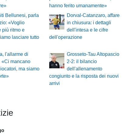
ere»
hanno ferito umanamente»
ti Bellunesi, parla
Dorval-Catanzaro, affare
zio: «Voglio
in chiusura: i dettagli
 più ritmo e
dell'intesa e le cifre
iamo lasciare tutto
dell'operazione
a, l'allarme di
Grosseto-Tau Altopascio
i: «Ci mancano
2-2: il bilancio
giocatori, ma siamo
dell'allenamento
rte»
congiunto e la risposta dei nuovi
arrivi
izie
go