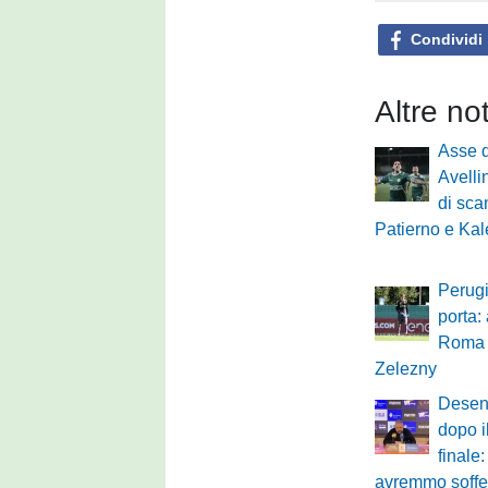
Condividi
Altre no
Asse d
Avelli
di sca
Patierno e Ka
Perugi
porta:
Roma p
Zelezny
Desen
dopo i
final
avremmo soffert