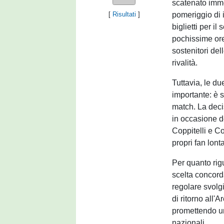
scatenato imme
pomeriggio di i
[
Risultati
]
biglietti per il
pochissime ore.
sostenitori de
rivalità.
Tuttavia, le du
importante: è st
match. La decis
in occasione de
Coppitelli e C
propri fan lon
Per quanto rigu
scelta concorda
regolare svolgi
di ritorno all'
promettendo un
nazionali.