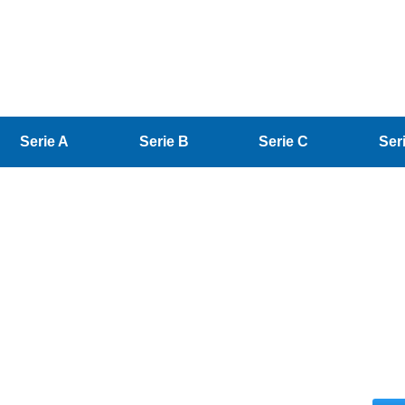
Serie A
Serie B
Serie C
Ser