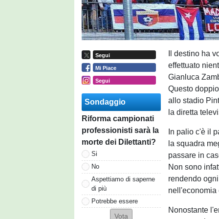
Il destino ha vo
Segui
effettuato ni
Mi Piace
Gianluca Zambr
Segui
Questo doppio 
allo stadio Pi
Sondaggio
la diretta tele
Riforma campionati
professionisti sarà la
In palio c'è il
morte dei Dilettanti?
la squadra meg
Si
passare in caso
Non sono infatt
No
rendendo ogni
Aspettiamo di saperne
di più
nell'economia 
Potrebbe essere
Nonostante l'e