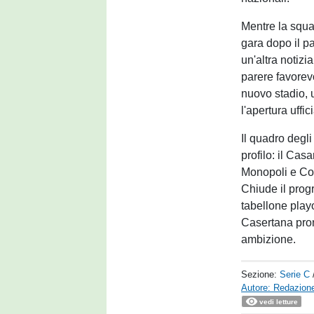
Mentre la squa
gara dopo il pa
un'altra notizi
parere favorevo
nuovo stadio, 
l'apertura uffic
Il quadro degli
profilo: il Cas
Monopoli e Cos
Chiude il prog
tabellone play
Casertana pron
ambizione.
Sezione:
Serie C
Autore: Redazione
vedi letture