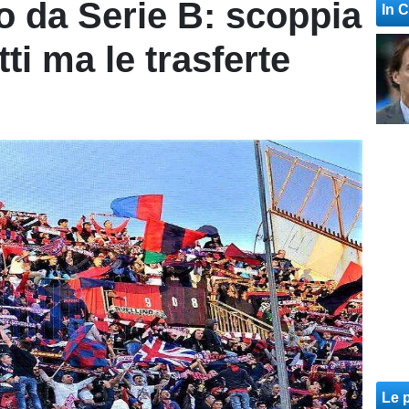
 da Serie B: scoppia
In 
tti ma le trasferte
Le p