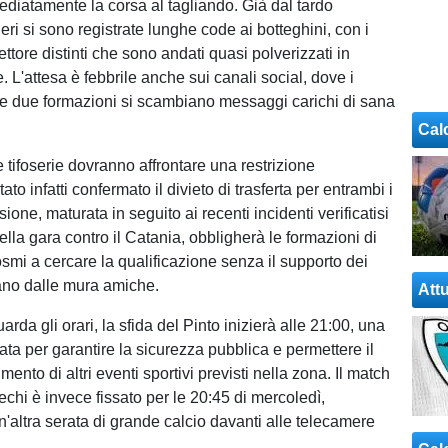
diatamente la corsa al tagliando. Già dal tardo
eri si sono registrate lunghe code ai botteghini, con i
 settore distinti che sono andati quasi polverizzati in
 L'attesa è febbrile anche sui canali social, dove i
lle due formazioni si scambiano messaggi carichi di sana
Cal
e tifoserie dovranno affrontare una restrizione
ato infatti confermato il divieto di trasferta per entrambi i
ione, maturata in seguito ai recenti incidenti verificatisi
lla gara contro il Catania, obbligherà le formazioni di
osmi a cercare la qualificazione senza il supporto dei
tano dalle mura amiche.
Attu
arda gli orari, la sfida del Pinto inizierà alle 21:00, una
ta per garantire la sicurezza pubblica e permettere il
mento di altri eventi sportivi previsti nella zona. Il match
Arechi è invece fissato per le 20:45 di mercoledì,
'altra serata di grande calcio davanti alle telecamere