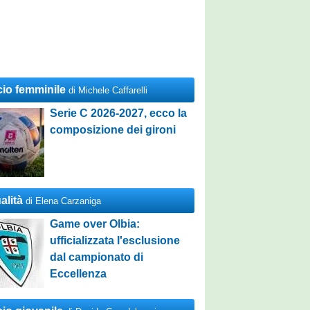
cio femminile
di Michele Caffarelli
Serie C 2026-2027, ecco la
composizione dei gironi
alità
di Elena Carzaniga
Game over Olbia:
ufficializzata l'esclusione
dal campionato di
Eccellenza