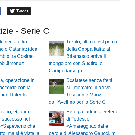
Tweet
tizie - Serie C
i mercato tra
Trento, ultimo test prima
no e Catania: idea
della Coppa Italia: al
mbio tra Cosimo
Briamasco arriva il
leb Jimenez
triangolare con Südtirol e
Campodarsego
a, operazione in
Scafatese senza freni
 accordo con la
sul mercato: in arrivo
er il talento
Toscano e Manzi
dall'Avellino per la Serie C
zano, Gaburro
Perugia, addio al veleno
l successo nel
di Tedesco:
e: «Sapevamo che
«Amareggiato dalle
o, ma si è vista la
parole di Alessandro Gaucci, mi