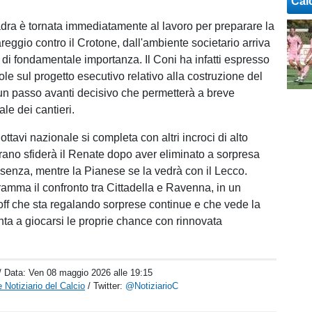
Cal
dra è tornata immediatamente al lavoro per preparare la
reggio contro il Crotone, dall'ambiente societario arriva
a di fondamentale importanza. Il Coni ha infatti espresso
le sul progetto esecutivo relativo alla costruzione del
un passo avanti decisivo che permetterà a breve
iale dei cantieri.
 ottavi nazionale si completa con altri incroci di alto
arano sfiderà il Renate dopo aver eliminato a sorpresa
enza, mentre la Pianese se la vedrà con il Lecco.
ramma il confronto tra Cittadella e Ravenna, in un
off che sta regalando sorprese continue e che vede la
ta a giocarsi le proprie chance con rinnovata
/ Data:
Ven 08 maggio 2026 alle 19:15
 Notiziario del Calcio
/ Twitter:
@NotiziarioC