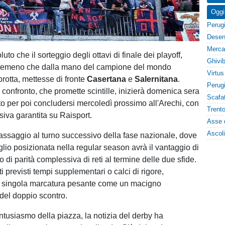
Oggi
luto che il sorteggio degli ottavi di finale dei playoff,
entemeno che dalla mano del campione del mondo
otta, mettesse di fronte
Casertana
e
Salernitana
.
confronto, che promette scintille, inizierà domenica sera
nto per poi concludersi mercoledì prossimo all'Arechi, con
visiva garantita su Raisport.
 passaggio al turno successivo della fase nazionale, dove
lio posizionata nella regular season avrà il vantaggio di
 di parità complessiva di reti al termine delle due sfide.
i previsti tempi supplementari o calci di rigore,
 singola marcatura pesante come un macigno
del doppio scontro.
ntusiasmo della piazza, la notizia del derby ha