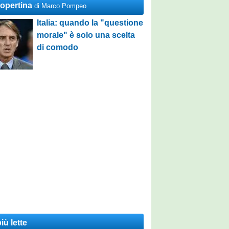
Copertina
di Marco Pompeo
Italia: quando la "questione
morale" è solo una scelta
di comodo
iù lette