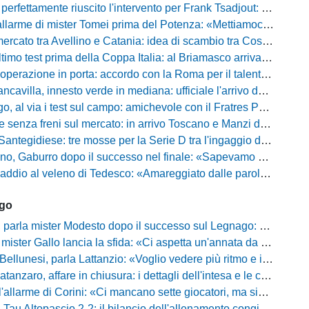
fettamente riuscito l'intervento per Frank Tsadjout: il comunicato del club
i mister Tomei prima del Potenza: «Mettiamoci l'elmetto, l'obiettivo è la salvezza e non dobbiamo vendere fumo!»
to tra Avellino e Catania: idea di scambio tra Cosimo Patierno e Kaleb Jimenez
test prima della Coppa Italia: al Briamasco arriva il triangolare con Südtirol e Campodarsego
perazione in porta: accordo con la Roma per il talento Zelezny
illa, innesto verde in mediana: ufficiale l'arrivo del classe 2008 Gianluca Ajello
 via i test sul campo: amichevole con il Fratres Perignano e sguardo al nuovo girone E
nza freni sul mercato: in arrivo Toscano e Manzi dall'Avellino per la Serie C
gidiese: tre mosse per la Serie D tra l'ingaggio di Diakhate e due rinnovi chiave
ro dopo il successo nel finale: «Sapevamo che avremmo sofferto, ma si è vista la voglia di vincere»
l veleno di Tedesco: «Amareggiato dalle parole di Alessandro Gaucci, mi hanno ferito umanamente»
ago
mister Modesto dopo il successo sul Legnago: "Buona tenuta nervosa, ma dobbiamo migliorare"
Gallo lancia la sfida: «Ci aspetta un'annata da protagonisti in B, ma qui nessuno ha il posto fisso»
esi, parla Lattanzio: «Voglio vedere più ritmo e intensità, dobbiamo lasciare tutto sul campo»
zaro, affare in chiusura: i dettagli dell'intesa e le cifre dell'operazione
llarme di Corini: «Ci mancano sette giocatori, ma siamo una squadra forte»
ltopascio 2-2: il bilancio dell'allenamento congiunto e la risposta dei nuovi arrivi