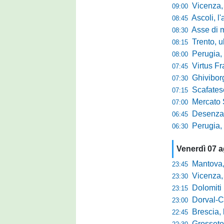
Vicenza, per
09:00
Ascoli, l'allarme d
08:45
Asse di merca
08:30
Trento, ultimo 
08:15
Perugia, o
08:00
Virtus Francav
07:45
Ghiviborgo, al
07:30
Scafatese se
07:15
Mercato Sante
07:00
Desenzano, Gabur
06:45
Perugia, addio a
06:30
Venerdì 07 
Mantova, parla 
23:45
Vicenza, mister 
23:30
Dolomiti Bellun
23:15
Dorval-Catan
23:00
Brescia, l'a
22:45
Grosseto-Tau A