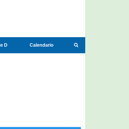
ie D
Calendario