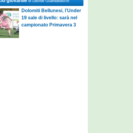
cio giovanile
di Davide Guardabascio
Dolomiti Bellunesi, l’Under
19 sale di livello: sarà nel
campionato Primavera 3