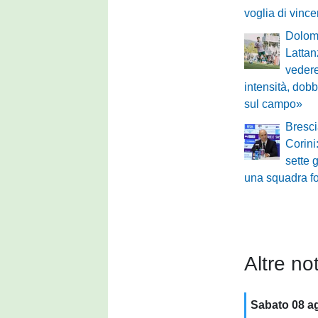
voglia di vinc
Dolomi
Lattan
vedere
intensità, dobb
sul campo»
Bresci
Corin
sette 
una squadra fo
Altre not
Sabato 08 a