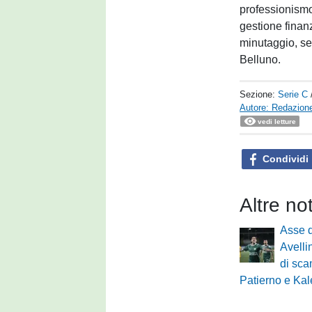
professionismo.
gestione finanz
minutaggio, sem
Belluno.
Sezione:
Serie C
Autore: Redazione
vedi letture
Condividi
Altre no
Asse d
Avelli
di sca
Patierno e Ka