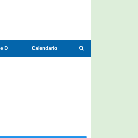
ie D
Calendario