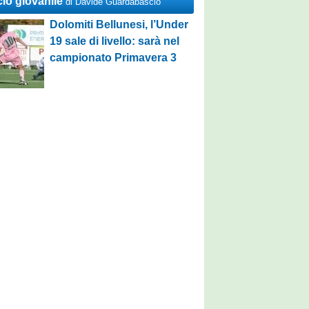
cio giovanile
di Davide Guardabascio
Dolomiti Bellunesi, l’Under
19 sale di livello: sarà nel
campionato Primavera 3