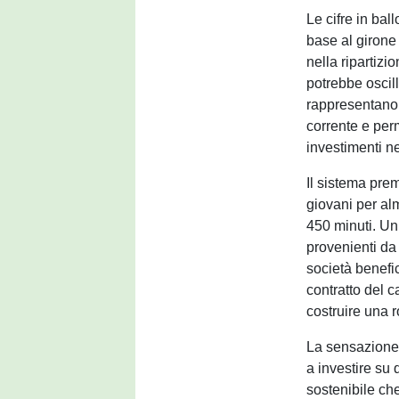
Le cifre in bal
base al girone
nella ripartizi
potrebbe oscill
rappresentano
corrente e per
investimenti n
Il sistema pre
giovani per al
450 minuti. Un u
provenienti da
società benefi
contratto del 
costruire una 
La sensazione 
a investire su
sostenibile ch