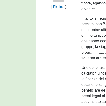
finora, agendo
[
Risultati
]
a venire.
Intanto, si regi
prestito, con 
del termine uff
gli infortuni, 
che hanno accus
gruppo, la sta
programmata p
squadra di Ser
Uno dei pilastr
calciatori Und
le finanze dei 
decisione sui g
beneficiare dei
premi legati a
accumulato sul 