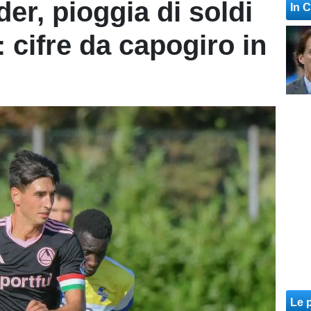
er, pioggia di soldi
In 
: cifre da capogiro in
Le p