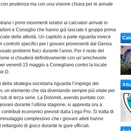
 con prudenza ma con una visione chiara per le annate
strano i primi movimenti relativi ai calciatori arrivati in
Barbini e Consiglio che hanno già lasciato il gruppo prima
iciale delle attività. Un capitolo a parte riguarda invece
Cal
con controlli specifici per i giovani provenienti dal Genoa
ato problemi fisici durante l'anno. Per il resto del
gione si chiuderà definitivamente con un’amichevole
er venerdì 15 maggio a Conegliano contro la locale
ie D.
i della strategia societaria riguarda l’impiego dei
Attu
er, un elemento che sta diventando sempre più vitale per
club di terza serie. La Dolomiti, avendo puntato con
iovani durante l'ultima stagione, si appresta ora a
 contributi economici previsti dalla Lega Pro. Si tratta di
l minutaggio complessivo che i giovani atleti hanno
rettangolo di gioco durante le gare ufficiali.