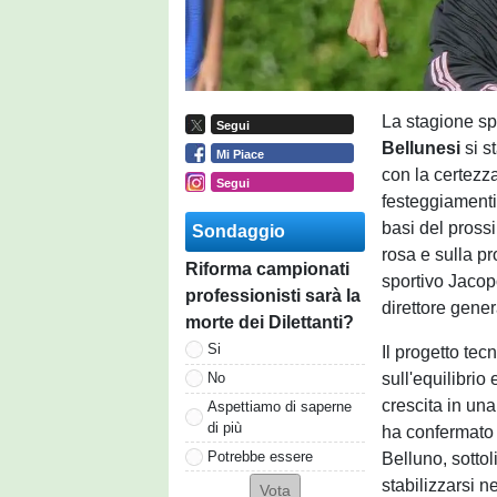
La stagione sp
Segui
Bellunesi
si s
Mi Piace
con la certezz
Segui
festeggiamenti,
basi del prossi
Sondaggio
rosa e sulla pr
Riforma campionati
sportivo Jacopo
professionisti sarà la
direttore gene
morte dei Dilettanti?
Si
Il progetto tec
sull'equilibri
No
crescita in un
Aspettiamo di saperne
di più
ha confermato l
Potrebbe essere
Belluno, sottol
stabilizzarsi 