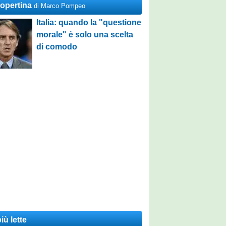
Copertina
di Marco Pompeo
Italia: quando la "questione
morale" è solo una scelta
di comodo
iù lette