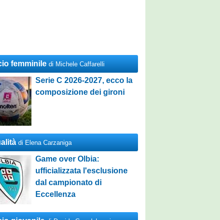
cio femminile
di Michele Caffarelli
Serie C 2026-2027, ecco la
composizione dei gironi
alità
di Elena Carzaniga
Game over Olbia:
ufficializzata l'esclusione
dal campionato di
Eccellenza