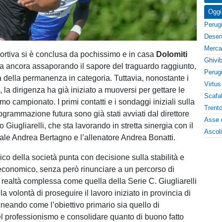
Oggi
ortiva si è conclusa da pochissimo e in casa
Dolomiti
ta ancora assaporando il sapore del traguardo raggiunto,
a della permanenza in categoria. Tuttavia, nonostante i
 la dirigenza ha già iniziato a muoversi per gettare le
mo campionato. I primi contatti e i sondaggi iniziali sulla
ogrammazione futura sono già stati avviati dal direttore
 Giugliarelli, che sta lavorando in stretta sinergia con il
rale Andrea Bertagno e l’allenatore Andrea Bonatti.
nico della società punta con decisione sulla stabilità e
o economico, senza però rinunciare a un percorso di
a realtà complessa come quella della Serie C. Giugliarelli
a volontà di proseguire il lavoro iniziato in provincia di
ineando come l’obiettivo primario sia quello di
nel professionismo e consolidare quanto di buono fatto