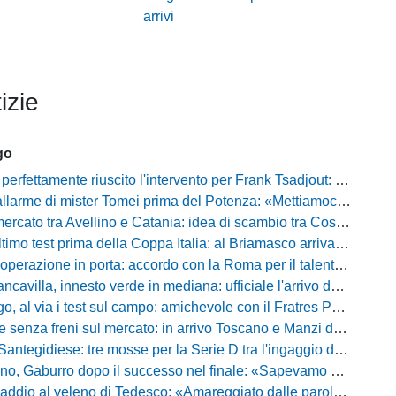
arrivi
izie
go
fettamente riuscito l'intervento per Frank Tsadjout: il comunicato del club
i mister Tomei prima del Potenza: «Mettiamoci l'elmetto, l'obiettivo è la salvezza e non dobbiamo vendere fumo!»
to tra Avellino e Catania: idea di scambio tra Cosimo Patierno e Kaleb Jimenez
test prima della Coppa Italia: al Briamasco arriva il triangolare con Südtirol e Campodarsego
perazione in porta: accordo con la Roma per il talento Zelezny
illa, innesto verde in mediana: ufficiale l'arrivo del classe 2008 Gianluca Ajello
 via i test sul campo: amichevole con il Fratres Perignano e sguardo al nuovo girone E
nza freni sul mercato: in arrivo Toscano e Manzi dall'Avellino per la Serie C
gidiese: tre mosse per la Serie D tra l'ingaggio di Diakhate e due rinnovi chiave
ro dopo il successo nel finale: «Sapevamo che avremmo sofferto, ma si è vista la voglia di vincere»
l veleno di Tedesco: «Amareggiato dalle parole di Alessandro Gaucci, mi hanno ferito umanamente»