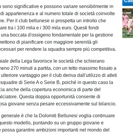
Cal
lo sono significative e possono variare sensibilmente in
 di appartenenza e al numero totale di società coinvolte
one. Per il club bellunese si prospetta un introito che
are tra i 100 mila e i 300 mila euro. Questi fondi
 una boccata d'ossigeno fondamentale per la gestione
mettono di pianificare con maggiore serenità gli
ecessari per rendere la squadra sempre più competitiva.
miale della Lega favorisce le società che schierano
meno 270 minuti a partita, con un tetto massimo fissato a
lteriore vantaggio per il club deriva dall'utilizzo di atleti
 squadre di Serie A o Serie B, poiché in questo caso la
cia anche della copertura economica di parte del
calciatore. Questa doppia opportunità consente di
rosa giovane senza pesare eccessivamente sul bilancio.
generale è che la Dolomiti Bellunesi voglia continuare
 questo modello, puntando su un gruppo giovane e
e possa garantire ambizioni importanti nel mondo del