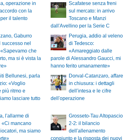
a, operazione in
Scafatese senza freni
 accordo con la
sul mercato: in arrivo
er il talento
Toscano e Manzi
dall'Avellino per la Serie C
zano, Gaburro
Perugia, addio al veleno
l successo nel
di Tedesco:
e: «Sapevamo che
«Amareggiato dalle
o, ma si è vista la
parole di Alessandro Gaucci, mi
ere»
hanno ferito umanamente»
ti Bellunesi, parla
Dorval-Catanzaro, affare
zio: «Voglio
in chiusura: i dettagli
 più ritmo e
dell'intesa e le cifre
iamo lasciare tutto
dell'operazione
a, l'allarme di
Grosseto-Tau Altopascio
i: «Ci mancano
2-2: il bilancio
giocatori, ma siamo
dell'allenamento
rte»
congiunto e la risposta dei nuovi