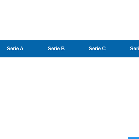
Serie A
Serie B
Serie C
Ser