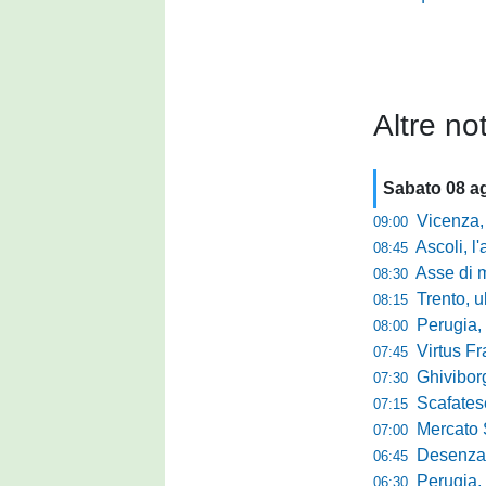
Altre not
Sabato 08 a
Vicenza, per
09:00
Ascoli, l'allarme d
08:45
Asse di merca
08:30
Trento, ultimo 
08:15
Perugia, o
08:00
Virtus Francav
07:45
Ghiviborgo, al
07:30
Scafatese se
07:15
Mercato Sante
07:00
Desenzano, Gabur
06:45
Perugia, addio a
06:30