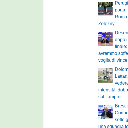
Perugi
porta:
Roma p
Zelezny
Desen
dopo i
final
avremmo soffert
voglia di vinc
Dolomi
Lattan
vedere
intensità, dobb
sul campo»
Bresci
Corin
sette 
una squadra fo