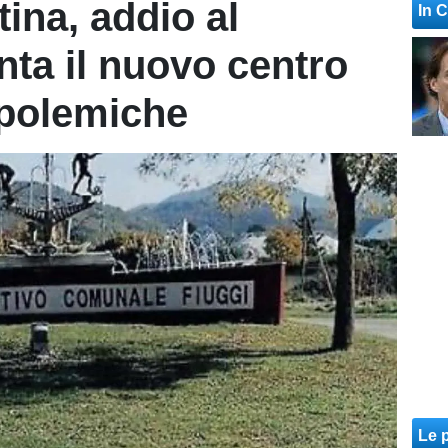
ina, addio al
In 
nta il nuovo centro
e polemiche
Le p