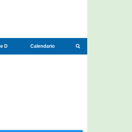
ie D
Calendario