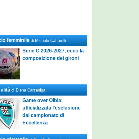
cio femminile
di Michele Caffarelli
Serie C 2026-2027, ecco la
composizione dei gironi
alità
di Elena Carzaniga
Game over Olbia:
ufficializzata l'esclusione
dal campionato di
Eccellenza