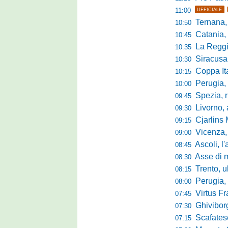
11:00
UFFICIALE
Ternana, r
10:50
Catania, corsa 
10:45
La Reggian
10:35
Siracusa, pa
10:30
Coppa Italia Se
10:15
Perugia, sei mi
10:00
Spezia, ris
09:45
Livorno, alta
09:30
Cjarlins M
09:15
Vicenza, per
09:00
Ascoli, l'allarme d
08:45
Asse di merca
08:30
Trento, ultimo 
08:15
Perugia, o
08:00
Virtus Francav
07:45
Ghiviborgo, al
07:30
Scafatese se
07:15