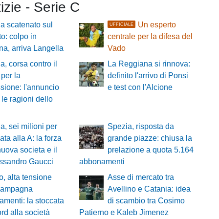
tizie - Serie C
a scatenato sul
Un esperto
UFFICIALE
o: colpo in
centrale per la difesa del
a, arriva Langella
Vado
a, corsa contro il
La Reggiana si rinnova:
per la
definito l'arrivo di Ponsi
ssione: l'annuncio
e test con l'Alcione
 le ragioni dello
a, sei milioni per
Spezia, risposta da
ata alla A: la forza
grande piazze: chiusa la
nuova societa e il
prelazione a quota 5.164
essandro Gaucci
abbonamenti
o, alta tensione
Asse di mercato tra
 campagna
Avellino e Catania: idea
menti: la stoccata
di scambio tra Cosimo
rd alla società
Patierno e Kaleb Jimenez