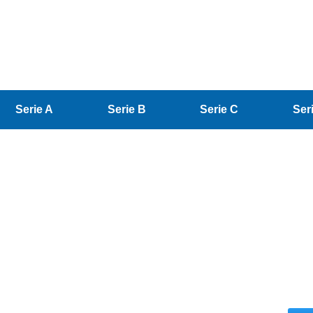
Serie A
Serie B
Serie C
Ser