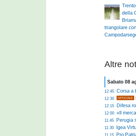
Trento
della 
Briama
triangolare con
Campodarseg
Altre not
Sabato 08 a
Corsa a tr
12:45
12:30
UFFICIALE
Difesa ro
12:15
«Il mercato
12:00
Perugia s
11:45
Igea Virtus,
11:30
Pro Patria,
11:15