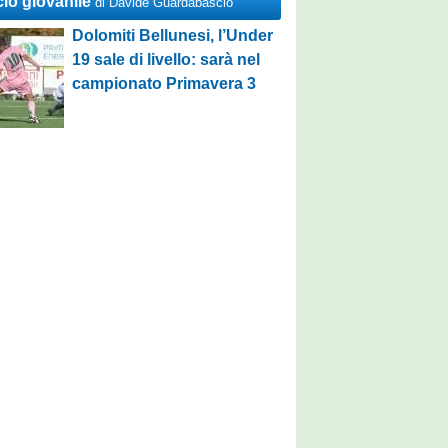
cio giovanile
di Davide Guardabascio
Dolomiti Bellunesi, l’Under
19 sale di livello: sarà nel
campionato Primavera 3