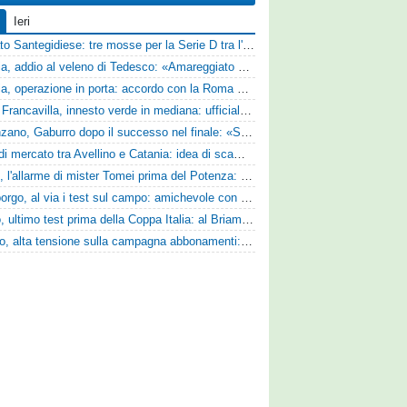
Ieri
Mercato Santegidiese: tre mosse per la Serie D tra l'ingaggio di Diakhate e due rinnovi chiave
Perugia, addio al veleno di Tedesco: «Amareggiato dalle parole di Alessandro Gaucci, mi hanno ferito umanamente»
Perugia, operazione in porta: accordo con la Roma per il talento Zelezny
Virtus Francavilla, innesto verde in mediana: ufficiale l'arrivo del classe 2008 Gianluca Ajello
Desenzano, Gaburro dopo il successo nel finale: «Sapevamo che avremmo sofferto, ma si è vista la voglia di vincere»
Asse di mercato tra Avellino e Catania: idea di scambio tra Cosimo Patierno e Kaleb Jimenez
Ascoli, l'allarme di mister Tomei prima del Potenza: «Mettiamoci l'elmetto, l'obiettivo è la salvezza e non dobbiamo vendere fumo!»
Ghiviborgo, al via i test sul campo: amichevole con il Fratres Perignano e sguardo al nuovo girone E
Trento, ultimo test prima della Coppa Italia: al Briamasco arriva il triangolare con Südtirol e Campodarsego
Livorno, alta tensione sulla campagna abbonamenti: la stoccata della Curva Nord alla società