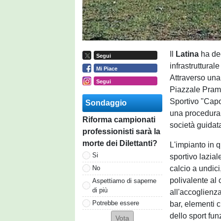
Il
Latina
ha de
Segui
infrastruttura
Mi Piace
Attraverso una 
Segui
Piazzale Pramp
Sportivo "Capo 
Sondaggio
una procedura 
Riforma campionati
società guidat
professionisti sarà la
morte dei Dilettanti?
L'impianto in 
Si
sportivo lazia
calcio a undici
No
polivalente al
Aspettiamo di saperne
di più
all'accoglienza
Potrebbe essere
bar, elementi c
dello sport fu