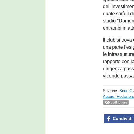
dell'investimen
quale sarà il de
stadio "Domeni
entrambi in at
Il club si tro
una parte l'esi
le infrastruttur
rapporto con la 
dirigenza pass
vicende passat
Sezione:
Serie C
Autore: Redazione
vedi letture
Condividi