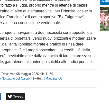
Cal
to fatto a Fiuggi, proprio mentre si attende di capire
stino di altre due strutture vitali per l'identità locale: lo
co Francioni" e il centro sportivo "Ex Fulgorcavi",
tesa di una concessione ventennale.
va dunque a navigare tra due necessità contrapposte: da
genza di proiettarsi verso nuovi orizzonti e modernizzare
e, dall'altra l'obbligo morale e pratico di rinsaldare il
propria città e i propri sostenitori. La credibilità della
erà inevitabilmente dalla capacità di fare chiarezza sulle
e, garantendo al contempo solidità alle radici pontine.
/ Data:
Ven 08 maggio 2026 alle 11:30
 Notiziario del Calcio
/ Twitter:
@NotiziarioC
Tweet