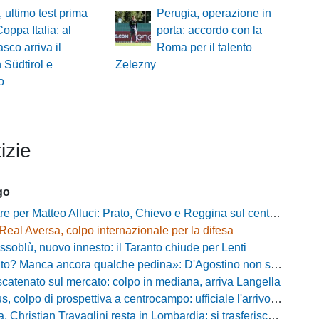
, ultimo test prima
Perugia, operazione in
Coppa Italia: al
porta: accordo con la
sco arriva il
Roma per il talento
 Südtirol e
Zelezny
o
izie
go
e per Matteo Alluci: Prato, Chievo e Reggina sul centrocampista
Real Aversa, colpo internazionale per la difesa
ssoblù, nuovo innesto: il Taranto chiude per Lenti
? Manca ancora qualche pedina»: D'Agostino non si ferma e punta in alto
catenato sul mercato: colpo in mediana, arriva Langella
 colpo di prospettiva a centrocampo: ufficiale l'arrivo di Bilal Khamlich
 Christian Travaglini resta in Lombardia: si trasferisce in Serie D