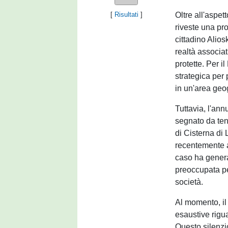
Oltre all'aspet
[
Risultati
]
riveste una pr
cittadino Alios
realtà associat
protette. Per 
strategica per 
in un'area geo
Tuttavia, l'ann
segnato da tens
di Cisterna di L
recentemente al
caso ha generat
preoccupata per
società.
Al momento, il 
esaustive rigua
Questo silenzio