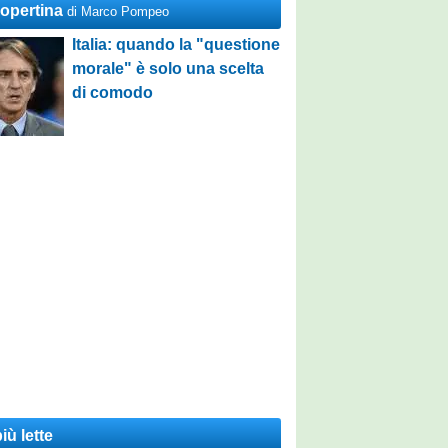
Copertina
di Marco Pompeo
Italia: quando la "questione
morale" è solo una scelta
di comodo
iù lette