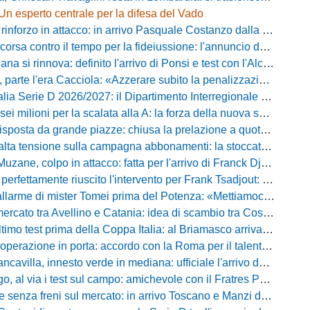
Un esperto centrale per la difesa del Vado
inforzo in attacco: in arrivo Pasquale Costanzo dalla Paganese
contro il tempo per la fideiussione: l'annuncio della società e le ragioni dello slittamento
a si rinnova: definito l'arrivo di Ponsi e test con l'Alcione
rte l'era Cacciola: «Azzerare subito la penalizzazione, saremo camaleontici»
rie D 2026/2027: il Dipartimento Interregionale corregge il tabellone, ecco i nuovi abbinamenti
lioni per la scalata alla A: la forza della nuova societa e il progetto di Alessandro Gaucci
posta da grande piazze: chiusa la prelazione a quota 5.164 abbonamenti
 tensione sulla campagna abbonamenti: la stoccata della Curva Nord alla società
uzane, colpo in attacco: fatta per l'arrivo di Franck Djoulou
fettamente riuscito l'intervento per Frank Tsadjout: il comunicato del club
i mister Tomei prima del Potenza: «Mettiamoci l'elmetto, l'obiettivo è la salvezza e non dobbiamo vendere fumo!»
to tra Avellino e Catania: idea di scambio tra Cosimo Patierno e Kaleb Jimenez
test prima della Coppa Italia: al Briamasco arriva il triangolare con Südtirol e Campodarsego
perazione in porta: accordo con la Roma per il talento Zelezny
illa, innesto verde in mediana: ufficiale l'arrivo del classe 2008 Gianluca Ajello
 via i test sul campo: amichevole con il Fratres Perignano e sguardo al nuovo girone E
nza freni sul mercato: in arrivo Toscano e Manzi dall'Avellino per la Serie C