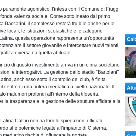
to puramente agonistico, l'intesa con il Comune di Fiuggi
ofonda valenza sociale. Come sottolineato dal primo
ka Baccarini, il complesso resterà fruibile anche per le
ive locali, le istituzioni scolastiche e le categorie
il Latina, questa operazione rappresenta un'opportunità
Cal
potenziare il settore giovanile e intercettare nuovi talenti
grafica diversa da quella abituale.
uncio di questo investimento arriva in un clima societario
ioni e interrogativi. La gestione dello stadio "Bartolani"
atina, anch'esso sotto il controllo del club, è finita
 centro di una bufera mediatica a livello nazionale. Il
Attu
o malumori profondi all'interno della tifoseria,
 la trasparenza e la gestione delle strutture affidate alla
Latina Calcio non ha fornito spiegazioni ufficiali
rdo alle polemiche legate all'impianto di Cisterna.
 mediatico rischia di offuscare la portata