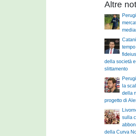
Altre no
Perugi
mercat
median
Catani
tempo 
fideiu
della società e
slittamento
Perugi
la scal
della 
progetto di Al
Livorn
sulla
abbona
della Curva No