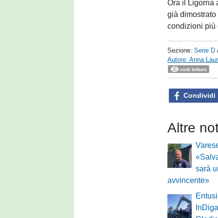
Ora il Ligorna 
già dimostrato
condizioni più di
Sezione:
Serie D
Autore: Anna Laur
vedi letture
Condividi
Altre no
Varese
«Salva
sarà 
avvincente»
Entus
InDiga