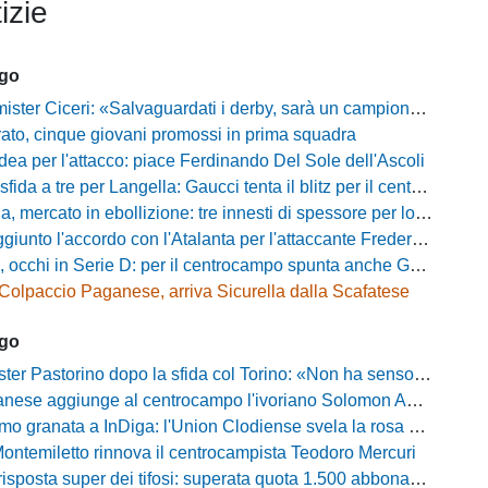
izie
ago
ter Ciceri: «Salvaguardati i derby, sarà un campionato avvincente»
rato, cinque giovani promossi in prima squadra
dea per l'attacco: piace Ferdinando Del Sole dell'Ascoli
a a tre per Langella: Gaucci tenta il blitz per il centrocampista del Cosenza
rcato in ebollizione: tre innesti di spessore per lo scacchiere di Vinicio Espinal
unto l'accordo con l'Atalanta per l'attaccante Frederick Samuel Ndongue
cchi in Serie D: per il centrocampo spunta anche Gerardo Di Gilio
Colpaccio Paganese, arriva Sicurella dalla Scafatese
ago
Pastorino dopo la sfida col Torino: «Non ha senso chiudersi e fare le barricate»
ese aggiunge al centrocampo l'ivoriano Solomon Andrews Manu
granata a InDiga: l'Union Clodiense svela la rosa per la nuova annata
Montemiletto rinnova il centrocampista Teodoro Mercuri
risposta super dei tifosi: superata quota 1.500 abbonamenti