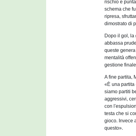
rischio e punta
schema che fun
ripresa, sfrutt
dimostrato di p
Dopo il gol, la
abbassa pruden
queste genera
mentalità off
gestione finale
A fine partita
«È una partita 
siamo partiti b
aggressivi, cer
con l'espulsio
testa che si co
gioco. Invece a
questo».