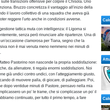
 sulle transizioni offensive per colpire il Chisola. Uno
ziona. Bruzzo concretizza il vantaggio all'inizio della
ando il lavoro collettivo di una squadra che aveva già
oter reggere l'urto anche in condizioni avverse.
Cal
 gestione tattica muta con intelligenza: il Ligorna si
temente, senza però rinunciare alle ripartenze. Una di
 un'occasione clamorosa per Tiana, segno che la
ensiva non è mai venuta meno nemmeno nei minuti di
.
Attu
, Matteo Pastorino non nasconde la propria soddisfazione:
che, da allenatore, ti regala enormi soddisfazioni. Noi
ene già undici contro undici, con l'atteggiamento giusto,
cando di muovere palla, di giocare, di palleggiare. Poi,
ne dopo ventidue minuti di Pastore, pensavo nella mia
mplicassero un po' le trame, che si complicasse un po' il
bbiamo continuato, per tutto il primo tempo, a fare
Cal