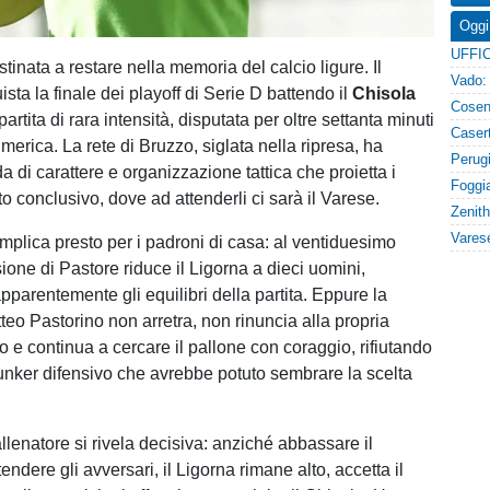
Oggi
inata a restare nella memoria del calcio ligure. Il
sta la finale dei playoff di Serie D battendo il
Chisola
partita di rara intensità, disputata per oltre settanta minuti
numerica. La rete di Bruzzo, siglata nella ripresa, ha
a di carattere e organizzazione tattica che proietta i
to conclusivo, dove ad attenderli ci sarà il Varese.
omplica presto per i padroni di casa: al ventiduesimo
ione di Pastore riduce il Ligorna a dieci uomini,
pparentemente gli equilibri della partita. Eppure la
teo Pastorino non arretra, non rinuncia alla propria
co e continua a cercare il pallone con coraggio, rifiutando
bunker difensivo che avrebbe potuto sembrare la scelta
allenatore si rivela decisiva: anziché abbassare il
tendere gli avversari, il Ligorna rimane alto, accetta il