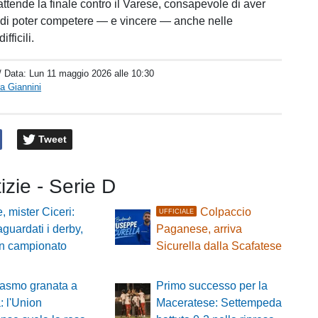
attende la finale contro il Varese, consapevole di aver
 di poter competere — e vincere — anche nelle
fficili.
/ Data:
Lun 11 maggio 2026 alle 10:30
a Giannini
Tweet
tizie - Serie D
, mister Ciceri:
Colpaccio
UFFICIALE
guardati i derby,
Paganese, arriva
un campionato
Sicurella dalla Scafatese
iasmo granata a
Primo successo per la
: l'Union
Maceratese: Settempeda