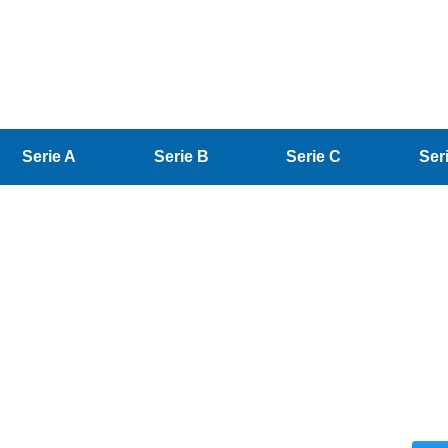
Serie A
Serie B
Serie C
Ser