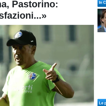
a, Pastorino:
In 
fazioni...»
Le p