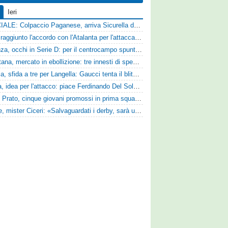
Ieri
UFFICIALE: Colpaccio Paganese, arriva Sicurella dalla Scafatese
Vado: raggiunto l'accordo con l'Atalanta per l'attaccante Frederick Samuel Ndongue
Cosenza, occhi in Serie D: per il centrocampo spunta anche Gerardo Di Gilio
Casertana, mercato in ebollizione: tre innesti di spessore per lo scacchiere di Vinicio Espinal
Perugia, sfida a tre per Langella: Gaucci tenta il blitz per il centrocampista del Cosenza
Foggia, idea per l'attacco: piace Ferdinando Del Sole dell'Ascoli
Zenith Prato, cinque giovani promossi in prima squadra
Varese, mister Ciceri: «Salvaguardati i derby, sarà un campionato avvincente»