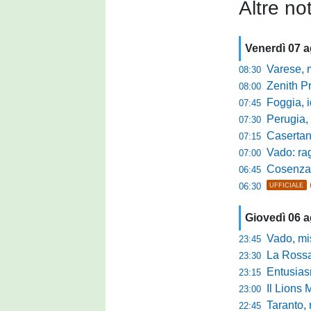
Altre not
Venerdì 07 
Varese, mis
08:30
Zenith P
08:00
Foggia, i
07:45
Perugia, sfid
07:30
Casertana, me
07:15
Vado: raggi
07:00
Cosenza, o
06:45
06:30
UFFICIALE
Giovedì 06 
Vado, mister 
23:45
La Rossan
23:30
Entusiasmo 
23:15
Il Lions 
23:00
Taranto, 
22:45