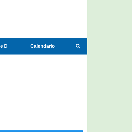
ie D
Calendario