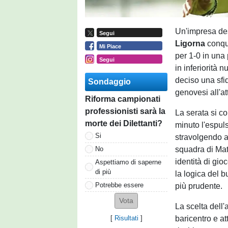
Un'impresa dest
Segui
Ligorna
conqui
Mi Piace
per 1-0 in una 
Segui
in inferiorità 
deciso una sfid
Sondaggio
genovesi all'at
Riforma campionati
professionisti sarà la
La serata si c
morte dei Dilettanti?
minuto l'espuls
Si
stravolgendo a
squadra di Mat
No
identità di gio
Aspettiamo di saperne
di più
la logica del 
Potrebbe essere
più prudente.
La scelta dell'
baricentro e at
[
Risultati
]