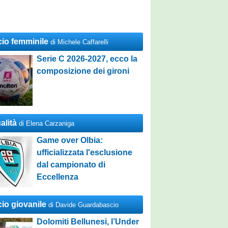
cio femminile
di Michele Caffarelli
Serie C 2026-2027, ecco la
composizione dei gironi
alità
di Elena Carzaniga
Game over Olbia:
ufficializzata l'esclusione
dal campionato di
Eccellenza
cio giovanile
di Davide Guardabascio
Dolomiti Bellunesi, l’Under