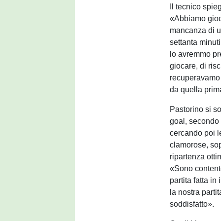
Il tecnico spie
«Abbiamo gioca
mancanza di u
settanta minuti
lo avremmo pres
giocare, di ri
recuperavamo p
da quella pri
Pastorino si s
goal, secondo 
cercando poi l
clamorose, sopr
ripartenza otti
«Sono contento
partita fatta i
la nostra parti
soddisfatto».