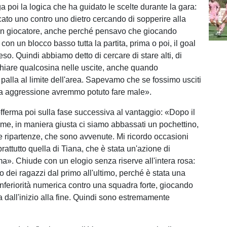
ga poi la logica che ha guidato le scelte durante la gara:
to uno contro uno dietro cercando di sopperire alla
n giocatore, anche perché pensavo che giocando
 con un blocco basso tutta la partita, prima o poi, il goal
o. Quindi abbiamo detto di cercare di stare alti, di
schiare qualcosina nelle uscite, anche quando
alla al limite dell'area. Sapevamo che se fossimo usciti
ma aggressione avremmo potuto fare male».
offerma poi sulla fase successiva al vantaggio: «Dopo il
me, in maniera giusta ci siamo abbassati un pochettino,
e ripartenze, che sono avvenute. Mi ricordo occasioni
attutto quella di Tiana, che è stata un'azione di
ma». Chiude con un elogio senza riserve all'intera rosa:
 dei ragazzi dal primo all'ultimo, perché è stata una
n inferiorità numerica contro una squadra forte, giocando
ta dall'inizio alla fine. Quindi sono estremamente