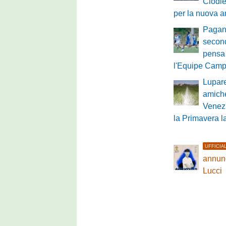
Clodie
per la nuova a
Pagane
second
pensa 
l'Equipe Cam
Lupare
amich
Venezi
la Primavera 
UFFICIA
annunc
Lucci