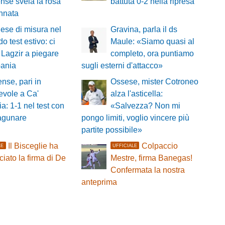
nse svela la rosa
battuta 0-2 nella ripresa
nnata
se di misura nel
Gravina, parla il ds
o test estivo: ci
Maule: «Siamo quasi al
Lagzir a piegare
completo, ora puntiamo
pania
sugli esterni d'attacco»
nse, pari in
Ossese, mister Cotroneo
evole a Ca'
alza l'asticella:
a: 1-1 nel test con
«Salvezza? Non mi
lagunare
pongo limiti, voglio vincere più
partite possibile»
Il Bisceglie ha
Colpaccio
LE
UFFICIALE
iato la firma di De
Mestre, firma Banegas!
Confermata la nostra
anteprima