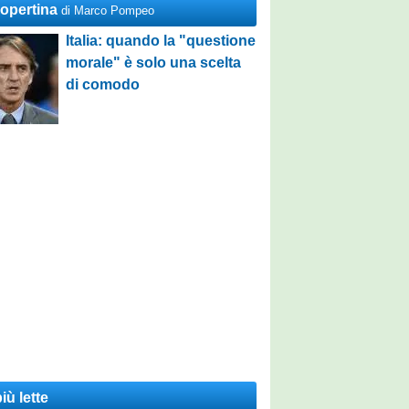
Copertina
di Marco Pompeo
Italia: quando la "questione
morale" è solo una scelta
di comodo
iù lette