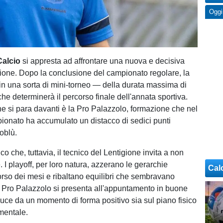
Oggi
Calcio
si appresta ad affrontare una nuova e decisiva
gione. Dopo la conclusione del campionato regolare, la
in una sorta di mini-torneo — della durata massima di
he determinerà il percorso finale dell'annata sportiva.
he si para davanti è la Pro Palazzolo, formazione che nel
ionato ha accumulato un distacco di sedici punti
soblù.
 che, tuttavia, il tecnico del Lentigione invita a non
 I playoff, per loro natura, azzerano le gerarchie
Cal
corso dei mesi e ribaltano equilibri che sembravano
a Pro Palazzolo si presenta all'appuntamento in buone
duce da un momento di forma positivo sia sul piano fisico
mentale.