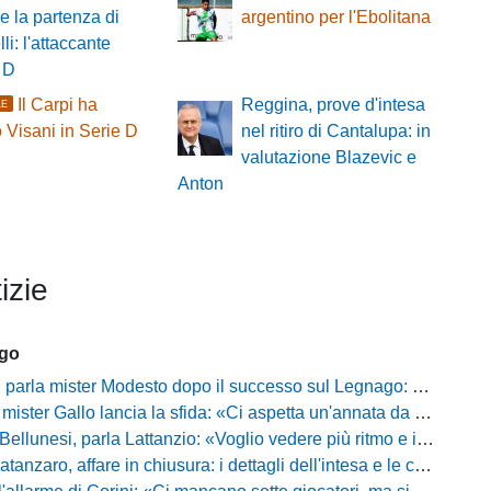
le la partenza di
argentino per l'Ebolitana
li: l'attaccante
 D
Il Carpi ha
Reggina, prove d'intesa
LE
 Visani in Serie D
nel ritiro di Cantalupa: in
valutazione Blazevic e
Anton
izie
ago
mister Modesto dopo il successo sul Legnago: "Buona tenuta nervosa, ma dobbiamo migliorare"
Gallo lancia la sfida: «Ci aspetta un'annata da protagonisti in B, ma qui nessuno ha il posto fisso»
esi, parla Lattanzio: «Voglio vedere più ritmo e intensità, dobbiamo lasciare tutto sul campo»
zaro, affare in chiusura: i dettagli dell'intesa e le cifre dell'operazione