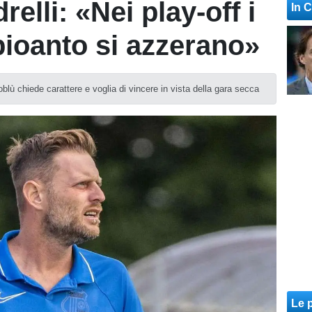
elli: «Nei play-off i
In 
pioanto si azzerano»
soblù chiede carattere e voglia di vincere in vista della gara secca
Le p