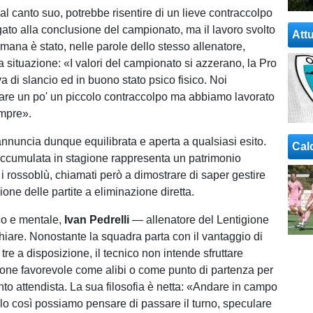
dal canto suo, potrebbe risentire di un lieve contraccolpo
gato alla conclusione del campionato, ma il lavoro svolto
Attu
imana è stato, nelle parole dello stesso allenatore,
la situazione: «I valori del campionato si azzerano, la Pro
a di slancio ed in buono stato psico fisico. Noi
re un po' un piccolo contraccolpo ma abbiamo lavorato
mpre».
annuncia dunque equilibrata e aperta a qualsiasi esito.
Cal
ccumulata in stagione rappresenta un patrimonio
i rossoblù, chiamati però a dimostrare di saper gestire
one delle partite a eliminazione diretta.
ico e mentale,
Ivan Pedrelli
— allenatore del Lentigione
hiare. Nonostante la squadra parta con il vantaggio di
u tre a disposizione, il tecnico non intende sfruttare
one favorevole come alibi o come punto di partenza per
to attendista. La sua filosofia è netta: «Andare in campo
olo così possiamo pensare di passare il turno, speculare