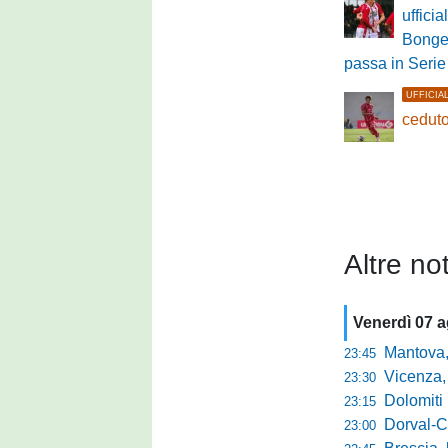
ufficia
Bongel
passa in Serie
UFFICIA
ceduto
Altre not
Venerdì 07 
Mantova, parla 
23:45
Vicenza, mister 
23:30
Dolomiti Bellun
23:15
Dorval-Catan
23:00