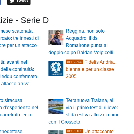
Tweet
tizie - Serie D
mese scatenata
Reggina, non solo
cato: tre innesti di
Acquadro: il ds
re per un attacco
Romairone punta al
doppio colpo Baldan-Volpicelli
ir, avanti nel
Fidelis Andria,
UFFICIALE
della continuità:
biennale per un classe
leddu confermato
2005
 attacco arriva
o siracusa,
Terranuova Traiana, al
zo d'esperienza nel
via il primo test di rilievo:
o arretrato: ecco
sfida estiva allo Zecchini
con il Grosseto
nedettese,
Un attaccante
UFFICIALE