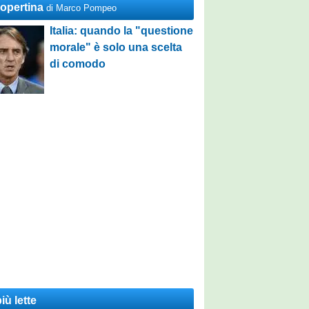
Copertina
di Marco Pompeo
Italia: quando la "questione
morale" è solo una scelta
di comodo
iù lette