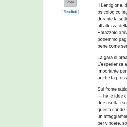
Il Lentigione, 
psicologico le
[
Risultati
]
durante la sett
all'altezza del
Palazzolo arriv
potremmo paga
bene come se
La gara si pre
L'esperienza a
importante per 
anche la pressi
Sul fronte tatt
— ha le idee c
due risultati s
questa condizi
un atteggiamen
per vincere, s