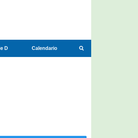
ie D
Calendario