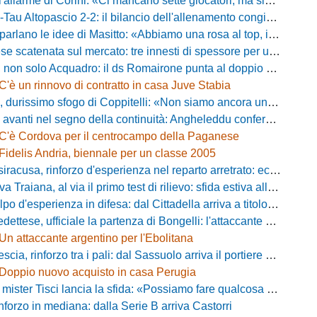
llarme di Corini: «Ci mancano sette giocatori, ma siamo una squadra forte»
ltopascio 2-2: il bilancio dell'allenamento congiunto e la risposta dei nuovi arrivi
 le idee di Masitto: «Abbiamo una rosa al top, il pubblico del Lamberti ci spingerà lontano»
catenata sul mercato: tre innesti di spessore per un attacco da sogni
 solo Acquadro: il ds Romairone punta al doppio colpo Baldan-Volpicelli
C'è un rinnovo di contratto in casa Juve Stabia
simo sfogo di Coppitelli: «Non siamo ancora una squadra, ora serve tirare una riga!»
ti nel segno della continuità: Angheleddu confermato in panchina, in attacco arriva Loru
C'è Cordova per il centrocampo della Paganese
Fidelis Andria, biennale per un classe 2005
racusa, rinforzo d'esperienza nel reparto arretrato: ecco Orlando
aiana, al via il primo test di rilievo: sfida estiva allo Zecchini con il Grosseto
d'esperienza in difesa: dal Cittadella arriva a titolo definitivo Riccardo Gatti
ese, ufficiale la partenza di Bongelli: l'attaccante passa in Serie D
Un attaccante argentino per l'Ebolitana
ia, rinforzo tra i pali: dal Sassuolo arriva il portiere Gioele Zacchi
Doppio nuovo acquisto in casa Perugia
 Tisci lancia la sfida: «Possiamo fare qualcosa di storico e regalarci la trasferta a Genova»
inforzo in mediana: dalla Serie B arriva Castorri