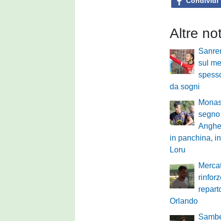
Condividi
Altre no
Sanre
sul mer
spesso
da sogni
Monast
segno 
Anghe
in panchina, in
Loru
Mercat
rinfor
repart
Orlando
Sambe