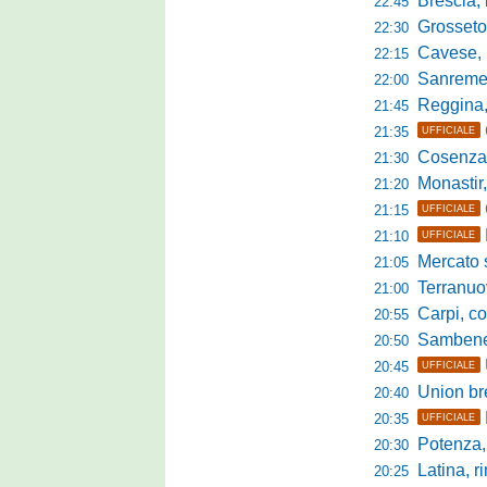
Brescia, l'a
22:45
Grosseto-Tau A
22:30
Cavese, parlano
22:15
Sanremese s
22:00
Reggina, non
21:45
21:35
UFFICIALE
Cosenza, duris
21:30
Monastir, avan
21:20
21:15
UFFICIALE
21:10
UFFICIALE
Mercato si
21:05
Terranuova Tr
21:00
Carpi, colpo 
20:55
Sambenedett
20:50
20:45
UFFICIALE
Union bresc
20:40
20:35
UFFICIALE
Potenza, mister
20:30
Latina, r
20:25