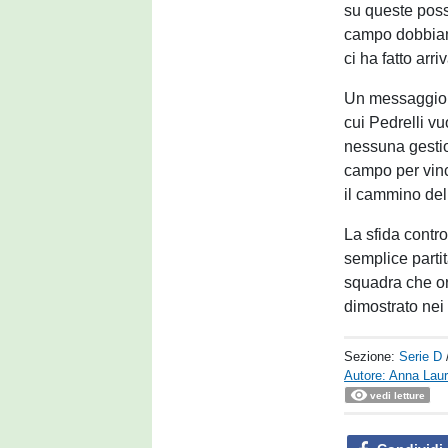
su queste possi
campo dobbiamo
ci ha fatto arri
Un messaggio di
cui Pedrelli vu
nessuna gestio
campo per vinc
il cammino del 
La sfida contr
semplice partit
squadra che or
dimostrato nei
Sezione:
Serie D
Autore: Anna Laur
vedi letture