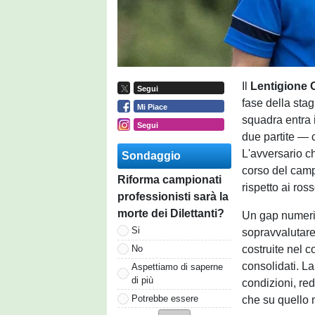
Il
Lentigione 
Segui
fase della sta
Mi Piace
squadra entra 
Segui
due partite — c
L'avversario c
Sondaggio
corso del camp
Riforma campionati
rispetto ai ros
professionisti sarà la
morte dei Dilettanti?
Un gap numerico
Si
sopravvalutare.
costruite nel 
No
consolidati. L
Aspettiamo di saperne
di più
condizioni, re
Potrebbe essere
che su quello 