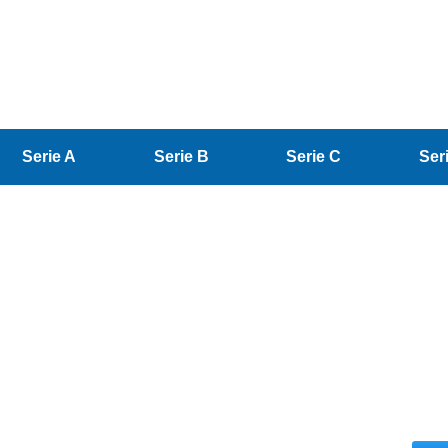
Serie A
Serie B
Serie C
Ser