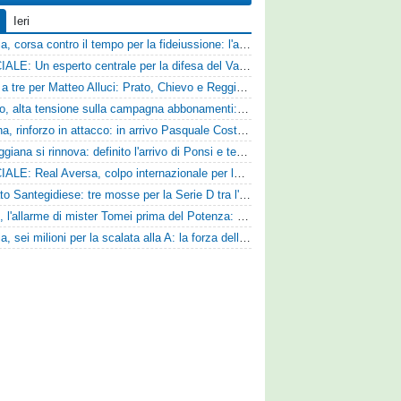
Ieri
Catania, corsa contro il tempo per la fideiussione: l'annuncio della società e le ragioni dello slittamento
UFFICIALE: Un esperto centrale per la difesa del Vado
Corsa a tre per Matteo Alluci: Prato, Chievo e Reggina sul centrocampista
Livorno, alta tensione sulla campagna abbonamenti: la stoccata della Curva Nord alla società
Ternana, rinforzo in attacco: in arrivo Pasquale Costanzo dalla Paganese
La Reggiana si rinnova: definito l'arrivo di Ponsi e test con l'Alcione
UFFICIALE: Real Aversa, colpo internazionale per la difesa
Mercato Santegidiese: tre mosse per la Serie D tra l'ingaggio di Diakhate e due rinnovi chiave
Ascoli, l'allarme di mister Tomei prima del Potenza: «Mettiamoci l'elmetto, l'obiettivo è la salvezza e non dobbiamo vendere fumo!»
Perugia, sei milioni per la scalata alla A: la forza della nuova societa e il progetto di Alessandro Gaucci