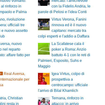
lnuovo Vomano:
mercato: l'amichevole
al rinforzo in
con la Fidelis Andria, le
iampaolo e Palma
parole di Pelosi e l'idea Conti
no, rivoluzione
Virtus Verona, Fanini
ra: ufficiali tre
rinnova ed è il nuovo
zi e nuovo assetto
capitano: mercato tra
club
colpi esperti e l'addio a Daffara
Aversa, nuovo
La Scafatese cala il
zo nel reparto
poker a Roma: Anzio
to: affare fatto per
battuto 4-1 con le reti di
Palmieri, Esposito, Suhs e
Maggio
Real Aversa,
Igea Virtus, colpo di
LE
internazionale per
prospettiva a
esa
centrocampo: ufficiale
l'arrivo di Bilal Khamlich
tria, Christian
Ternana, rinforzo in
lini resta in
attacco: in arrivo