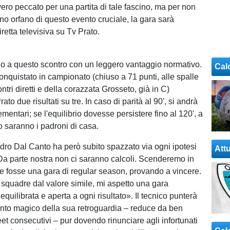
vero peccato per una partita di tale fascino, ma per non
no orfano di questo evento cruciale, la gara sarà
retta televisiva su Tv Prato.
vano a questo scontro con un leggero vantaggio normativo.
Cal
conquistato in campionato (chiuso a 71 punti, alle spalle
ntri diretti e della corazzata Grosseto, già in C)
ato due risultati su tre. In caso di parità al 90', si andrà
mentari; se l'equilibrio dovesse persistere fino al 120', a
o saranno i padroni di casa.
dro Dal Canto ha però subito spazzato via ogni ipotesi
Attu
Da parte nostra non ci saranno calcoli. Scenderemo in
fosse una gara di regular season, provando a vincere.
 squadre dal valore simile, mi aspetto una gara
uilibrata e aperta a ogni risultato». Il tecnico punterà
nto magico della sua retroguardia – reduce da ben
et consecutivi – pur dovendo rinunciare agli infortunati