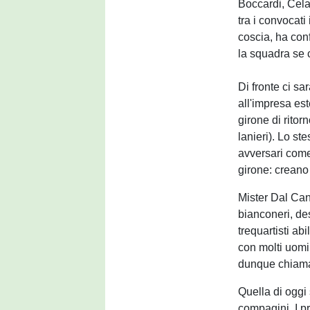
Boccardi, Cela 
tra i convocati
coscia, ha con
la squadra se
Di fronte ci sa
all'impresa est
girone di rito
lanieri). Lo st
avversari come
girone: creano
Mister Dal Can
bianconeri, de
trequartisti abi
con molti uomin
dunque chiamat
Quella di oggi 
compagini. I pr