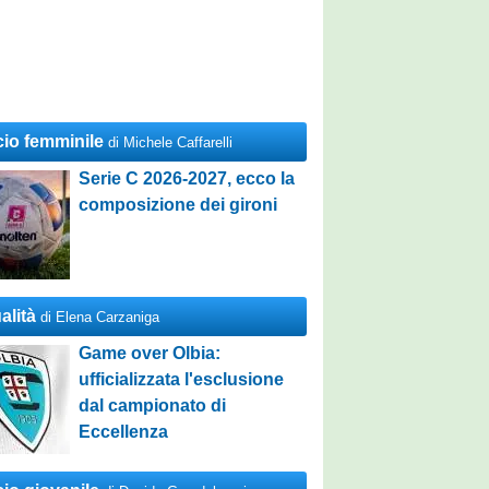
cio femminile
di Michele Caffarelli
Serie C 2026-2027, ecco la
composizione dei gironi
alità
di Elena Carzaniga
Game over Olbia:
ufficializzata l'esclusione
dal campionato di
Eccellenza