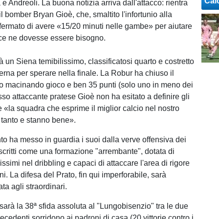
Cal
e Andreoli. La buona notizia arriva dall'attacco: rientra
 il bomber Bryan Gioè, che, smaltito l'infortunio alla
fermato di avere «15/20 minuti nelle gambe» per aiutare
 ce ne dovesse essere bisogno.
rà un Siena temibilissimo, classificatosi quarto e costretto
erna per sperare nella finale. La Robur ha chiuso il
rno macinando gioco e ben 35 punti (solo uno in meno dei
esso attaccante pratese Gioè non ha esitato a definire gli
 «la squadra che esprime il miglior calcio nel nostro
 tanto e stanno bene».
to ha messo in guardia i suoi dalla verve offensiva dei
scritti come una formazione "arrembante", dotata di
lissimi nel dribbling e capaci di attaccare l'area di rigore
i. La difesa del Prato, fin qui imperforabile, sarà
a agli straordinari.
sarà la 38ª sfida assoluta al "Lungobisenzio" tra le due
ecedenti sorridono ai padroni di casa (20 vittorie contro i