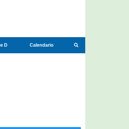
ie D
Calendario