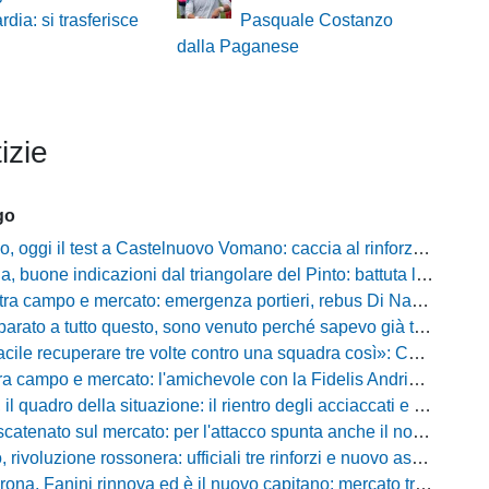
dia: si trasferisce
Pasquale Costanzo
dalla Paganese
izie
go
i il test a Castelnuovo Vomano: caccia al rinforzo in attacco tra Giampaolo e Palma
e indicazioni dal triangolare del Pinto: battuta l'Ischia, ora c'è il Cassino prima della Coppa
ampo e mercato: emergenza portieri, rebus Di Nardo e le manovre del ds Foggia
a tutto questo, sono venuto perché sapevo già tutto»: la carica di Nesta al popolo irpino
ecuperare tre volte contro una squadra così»: Calabro promuove il carattere del suo Padova
po e mercato: l'amichevole con la Fidelis Andria, le parole di Pelosi e l'idea Conti
uadro della situazione: il rientro degli acciaccati e le trattative di mercato
atenato sul mercato: per l'attacco spunta anche il nome di Okaka
oluzione rossonera: ufficiali tre rinforzi e nuovo assetto al vertice del club
 Fanini rinnova ed è il nuovo capitano: mercato tra colpi esperti e l'addio a Daffara