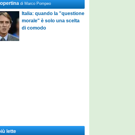
Copertina
di Marco Pompeo
Italia: quando la "questione
morale" è solo una scelta
di comodo
iù lette