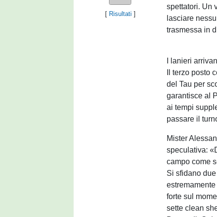
spettatori. Un 
[
Risultati
]
lasciare nessu
trasmessa in di
I lanieri arri
Il terzo posto 
del Tau per sco
garantisce al Pr
ai tempi supple
passare il turn
Mister Alessan
speculativa: «
campo come se 
Si sfidano due
estremamente eq
forte sul mome
sette clean she