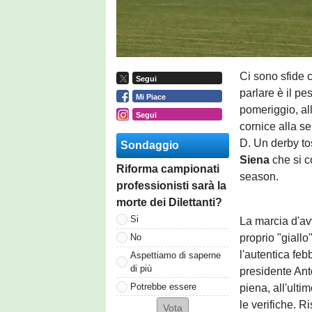
Ci sono sfide 
Segui
parlare è il pe
Mi Piace
pomeriggio, al
Segui
cornice alla se
D. Un derby to
Sondaggio
Siena
che si c
Riforma campionati
season.
professionisti sarà la
morte dei Dilettanti?
Si
La marcia d'av
proprio "giallo
No
l'autentica febb
Aspettiamo di saperne
di più
presidente Ant
Potrebbe essere
piena, all'ult
le verifiche. R