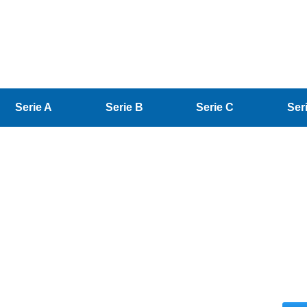
Serie A
Serie B
Serie C
Ser