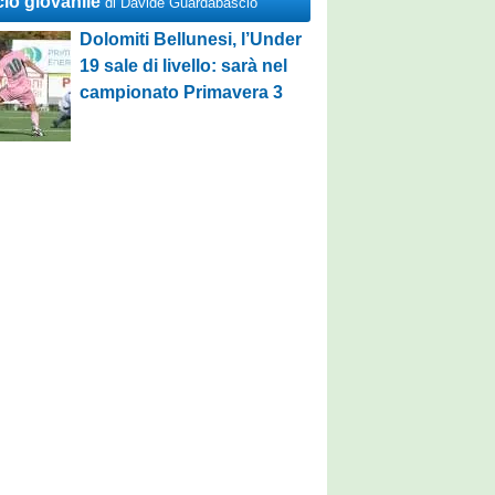
cio giovanile
di Davide Guardabascio
Dolomiti Bellunesi, l’Under
19 sale di livello: sarà nel
campionato Primavera 3