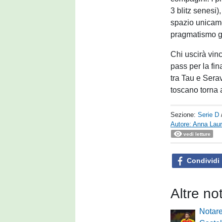
3 blitz senesi)
spazio unicamen
pragmatismo ge
Chi uscirà vinc
pass per la fin
tra Tau e Serav
toscano torna 
Sezione:
Serie D
Autore: Anna Laur
vedi letture
Condividi
Altre no
Notare