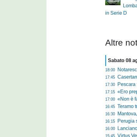
Lombar
in Serie D
Altre not
Sabato 08 a
Notaresco, ogg
18:00
Casertana, buon
17:45
Pescara tra c
17:30
«Ero preparato 
17:15
«Non è facile r
17:00
Teramo tra cam
16:45
Mantova, il q
16:30
Perugia sc
16:15
Lanciano, riv
16:00
Virtus Verona,
15:45