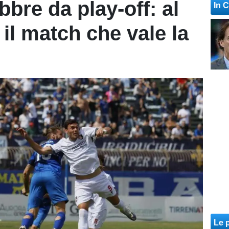
bbre da play-off: al
In 
il match che vale la
Le p