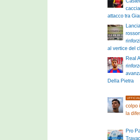
Caste
caccia 
attacco tra G
Lancia
rossone
rinfor
al vertice del 
Real 
rinfor
avanza
Della Pietra
UFFICIA
colpo 
la dif
Pro Pa
Travag