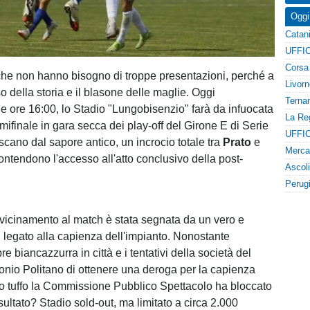
Oggi
che non hanno bisogno di troppe presentazioni, perché a
so della storia e il blasone delle maglie. Oggi
le ore 16:00, lo Stadio "Lungobisenzio" farà da infuocata
mifinale in gara secca dei play-off del Girone E di Serie
scano dal sapore antico, un incrocio totale tra
Prato
e
ontendono l'accesso all'atto conclusivo della post-
vicinamento al match è stata segnata da un vero e
" legato alla capienza dell'impianto. Nonostante
re biancazzurra in città e i tentativi della società del
onio Politano di ottenere una deroga per la capienza
imo tuffo la Commissione Pubblico Spettacolo ha bloccato
isultato? Stadio sold-out, ma limitato a circa 2.000