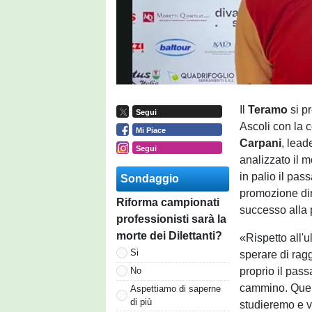
Il
Teramo
si p
Segui
Ascoli con la 
Mi Piace
Carpani
, lead
Segui
analizzato il m
in palio il pa
Sondaggio
promozione dir
Riforma campionati
successo alla 
professionisti sarà la
morte dei Dilettanti?
«Rispetto all'
Si
sperare di rag
proprio il pass
No
cammino. Quell
Aspettiamo di saperne
di più
studieremo e 