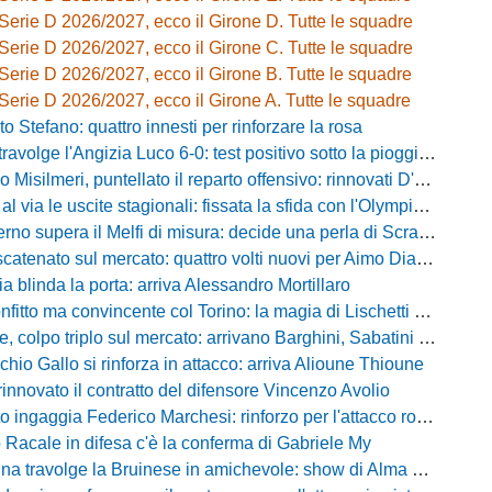
Serie D 2026/2027, ecco il Girone D. Tutte le squadre
Serie D 2026/2027, ecco il Girone C. Tutte le squadre
Serie D 2026/2027, ecco il Girone B. Tutte le squadre
Serie D 2026/2027, ecco il Girone A. Tutte le squadre
o Stefano: quattro innesti per rinforzare la rosa
olge l'Angizia Luco 6-0: test positivo sotto la pioggia, doppietta per Gasperoni
silmeri, puntellato il reparto offensivo: rinnovati D'Aquila e Di Caccamo
le uscite stagionali: fissata la sfida con l'Olympia Thyrus tra lavoro di campo e incroci amarcord
o supera il Melfi di misura: decide una perla di Scravaglieri in avvio
to sul mercato: quattro volti nuovi per Aimo Diana tra prestiti e acquisti a titolo definitivo
ia blinda la porta: arriva Alessandro Mortillaro
o ma convincente col Torino: la magia di Lischetti non basta, Abate passa 3-1
 colpo triplo sul mercato: arrivano Barghini, Sabatini e Sgrò
chio Gallo si rinforza in attacco: arriva Alioune Thioune
innovato il contratto del difensore Vincenzo Avolio
o ingaggia Federico Marchesi: rinforzo per l'attacco rossonero
o Racale in difesa c'è la conferma di Gabriele My
travolge la Bruinese in amichevole: show di Alma con una cinquina