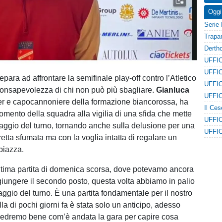
Oggi
repara ad affrontare la semifinale play-off contro l’Atletico
consapevolezza di chi non può più sbagliare.
Gianluca
er e capocannoniere della formazione biancorossa, ha
omento della squadra alla vigilia di una sfida che mette
ssaggio del turno, tornando anche sulla delusione per una
etta sfumata ma con la voglia intatta di regalare un
piazza.
ultima partita di domenica scorsa, dove potevamo ancora
giungere il secondo posto, questa volta abbiamo in palio
aggio del turno. È una partita fondamentale per il nostro
a di pochi giorni fa è stata solo un anticipo, adesso
vedremo bene com’è andata la gara per capire cosa