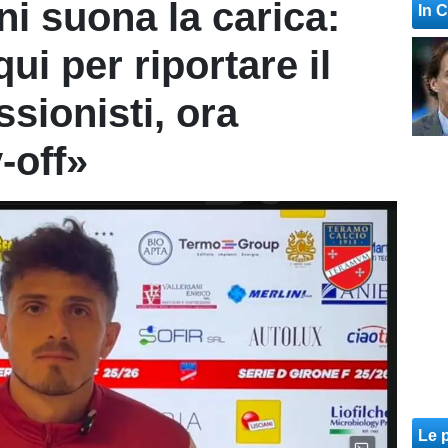
i suona la carica:
In 
i per riportare il
ssionisti, ora
-off»
Le p