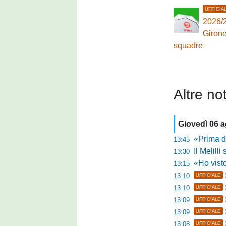
UFFICIA
2026/2
Girone
squadre
Altre not
Giovedì 06 
«Prima di fare un 
13:45
Il Melilli 
13:30
«Ho visto ottim
13:15
13:10
UFFICIALE
13:10
UFFICIALE
13:09
UFFICIALE
13:09
UFFICIALE
13:08
UFFICIALE