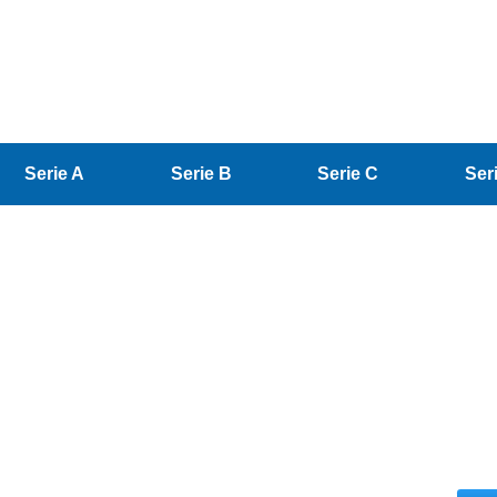
Serie A
Serie B
Serie C
Ser