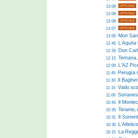
13:08
UFFICIALE
13:08
UFFICIALE
13:08
UFFICIALE
13:07
UFFICIALE
Mori Sant
13:00
L'Aquila trav
12:45
Don Carlo Mi
12:30
Ternana, al via 
12:15
L'AZ Picern
12:00
Perugia scatena
11:45
Il Bagher
11:30
Vado sconfitt
11:15
Sorianese,
11:00
Il Montec
10:45
Teramo, r
10:35
Il Sorrent
10:31
L'Atletic
10:30
La Reggina 
10:15