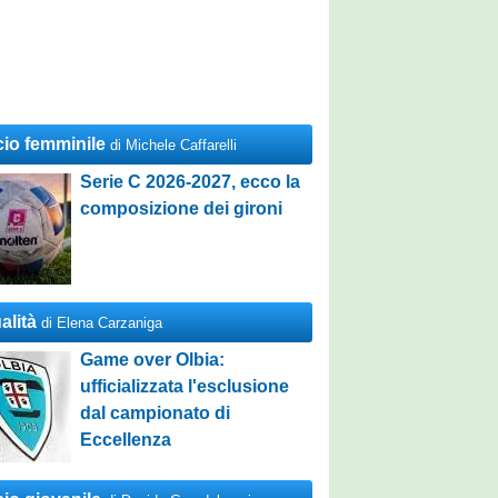
cio femminile
di Michele Caffarelli
Serie C 2026-2027, ecco la
composizione dei gironi
alità
di Elena Carzaniga
Game over Olbia:
ufficializzata l'esclusione
dal campionato di
Eccellenza