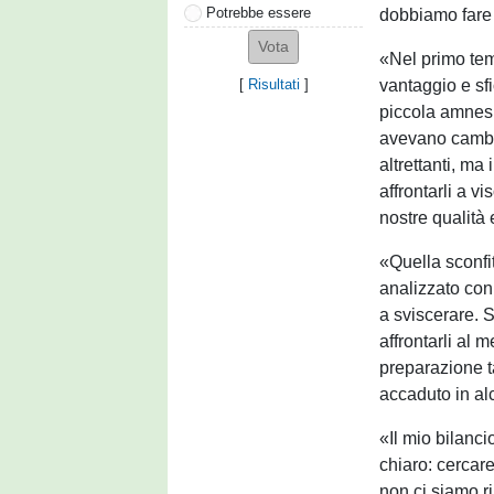
Potrebbe essere
dobbiamo fare p
«Nel primo tem
vantaggio e sfi
[
Risultati
]
piccola amnesia
avevano cambi
altrettanti, m
affrontarli a v
nostre qualità
«Quella sconfi
analizzato con
a sviscerare. 
affrontarli al m
preparazione t
accaduto in al
«Il mio bilanc
chiaro: cercare
non ci siamo ri