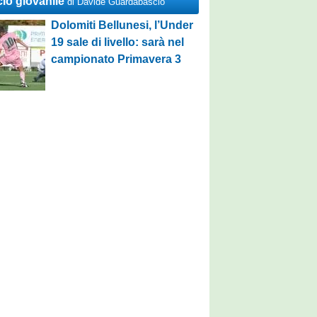
cio giovanile
di Davide Guardabascio
Dolomiti Bellunesi, l’Under
19 sale di livello: sarà nel
campionato Primavera 3