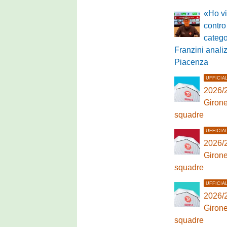
«Ho vi
contro
catego
Franzini analiz
Piacenza
UFFICIA
2026/2
Girone
squadre
UFFICIA
2026/2
Girone
squadre
UFFICIA
2026/2
Girone
squadre