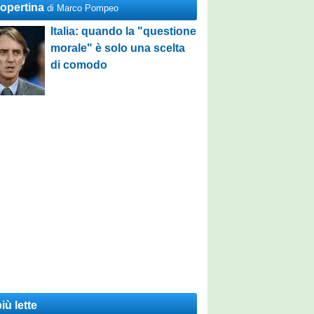
Copertina
di Marco Pompeo
Italia: quando la "questione
morale" è solo una scelta
di comodo
iù lette