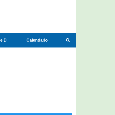
ie D
Calendario