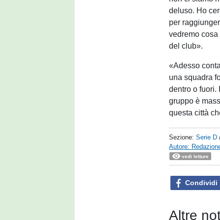
deluso. Ho cer
per raggiunger
vedremo cosa 
del club».
«Adesso conta
una squadra fo
dentro o fuori.
gruppo è massi
questa città ch
Sezione:
Serie D
Autore: Redazione
vedi letture
Condividi
Altre no