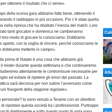
er ottenere il risultato che ci serve».
po della scorsa gara abbiamo fatto bene, ottenendo il
orando il raddoppio in più occasioni. Poi c’è stata quella
 nella ripresa che ha ribaltato l’inerzia del match. Loro
ato tanti giocatori e domenica ne cambieranno
Cal
a il loro modo di giocare lo conosciamo. Dobbiamo
iso aperto, con la voglia di vincere, perché conosciamo le
 e dobbiamo metterle in campo».
tta prima di Natale è una cosa che abbiamo già
 il mister durante questa settimana e che continueremo
Studieremo attentamente le contromisure necessarie per
Attu
eglio ed evitare di ripetere gli errori del passato. La
attica sarà decisiva per non subire l'avversario come
cuni frangenti della stagione regolare».
io personale? Io sono venuto a Teramo con un obiettivo
 di riportare questa società tra i professionisti. Purtroppo
usciti direttamente e sotto questo punto di vista sono