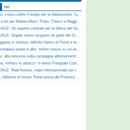
Ieri
Catania, corsa contro il tempo per la fideiussione: l'annuncio della società e le ragioni dello slittamento
Corsa a tre per Matteo Alluci: Prato, Chievo e Reggina sul centrocampista
UFFICIALE: Un esperto centrale per la difesa del Vado
UFFICIALE: Doppio nuovo acquisto da parte del Grosseto
La Reggiana si rinnova: definito l'arrivo di Ponsi e test con l'Alcione
La Maceratese punta in alto: mirino messo su un esperto centrocampista
Livorno, alta tensione sulla campagna abbonamenti: la stoccata della Curva Nord alla società
Ternana, rinforzo in attacco: in arrivo Pasquale Costanzo dalla Paganese
UFFICIALE: Real Aversa, colpo internazionale per la difesa
Ascoli, l'allarme di mister Tomei prima del Potenza: «Mettiamoci l'elmetto, l'obiettivo è la salvezza e non dobbiamo vendere fumo!»