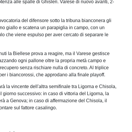
enza alle spalle di Ghisleri. Varese di nuovo avanti, 2-
vocatoria del difensore sotto la tribuna bianconera gli
lino giallo e scatena un parapiglia in campo, con un
ulo che viene espulso per aver cercato di separare le
nuti la Biellese prova a reagire, ma il Varese gestisce
azzando ogni pallone oltre la propria metà campo e
 recupero senza rischiare nulla di concreto. Al triplice
 per i biancorossi, che approdano alla finale playoff.
rà la vincente dell'altra semifinale tra Ligorna e Chisola,
 giorno successivo: in caso di vittoria del Ligorna, la
erà a Genova; in caso di affermazione del Chisola, il
ntare sul fattore casalingo.