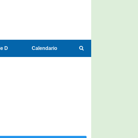
ie D
Calendario