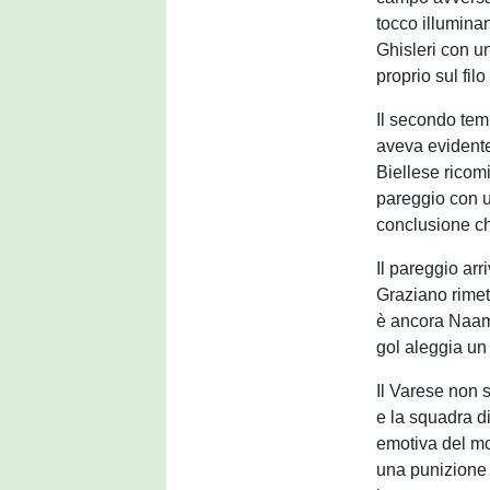
tocco illumina
Ghisleri con u
proprio sul filo
Il secondo tem
aveva evidente
Biellese ricomi
pareggio con u
conclusione ch
Il pareggio arr
Graziano rimett
è ancora Naama
gol aleggia un 
Il Varese non 
e la squadra di
emotiva del mo
una punizione 