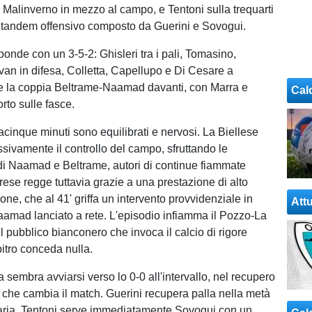
e Malinverno in mezzo al campo, e Tentoni sulla trequarti
 tandem offensivo composto da Guerini e Sovogui.
ponde con un 3-5-2: Ghisleri tra i pali, Tomasino,
an in difesa, Colletta, Capellupo e Di Cesare a
e la coppia Beltrame-Naamad davanti, con Marra e
Cal
rto sulle fasce.
acinque minuti sono equilibrati e nervosi. La Biellese
sivamente il controllo del campo, sfruttando le
di Naamad e Beltrame, autori di continue fiammate
arese regge tuttavia grazie a una prestazione di alto
zone, che al 41' griffa un intervento provvidenziale in
Attu
aamad lanciato a rete. L'episodio infiamma il Pozzo-La
l pubblico bianconero che invoca il calcio di rigore
bitro conceda nulla.
 sembra avviarsi verso lo 0-0 all'intervallo, nel recupero
zo che cambia il match. Guerini recupera palla nella metà
ria, Tentoni serve immediatamente Sovogui con un