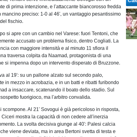
Cal
nte di prima intenzione, e l'attaccante biancorosso fredda
n mancino preciso: 1-0 al 46', un vantaggio pesantissimo
 del fischio.
po si apre con un cambio nel Varese: fuori Tentoni, che
mente accusato un problema fisico, dentro Cogliati. La
ncia con maggiore intensità e al minuto 11 sfiora il
na traversa colpita da Naamad, protagonista di una
e si impenna dopo un intervento disperato di Bruzzone.
iva al 19': su un pallone alzato sul secondo palo,
e in mezzo in acrobazia, e in un batti e ribatti furibondo
d a insaccare, scatenando il boato dello stadio. Sul
sospetto fuorigioco, ma l'arbitro convalida.
si scompone. Al 21' Sovogui è già pericoloso in risposta,
 Ciceri mostra la capacità di non cedere all'inerzia
mento. La svolta decisiva giunge al 40': Palesi calcia
che viene deviata, ma in area Bertoni svetta di testa e