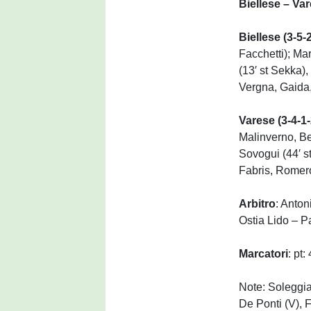
Biellese – Va
Biellese (3-5-
Facchetti); Mar
(13′ st Sekka)
Vergna, Gaida,
Varese (3-4-1-
Malinverno, Ber
Sovogui (44′ s
Fabris, Romero
Arbitro
: Anton
Ostia Lido – P
Marcatori
: pt
Note: Soleggia
De Ponti (V), Fi