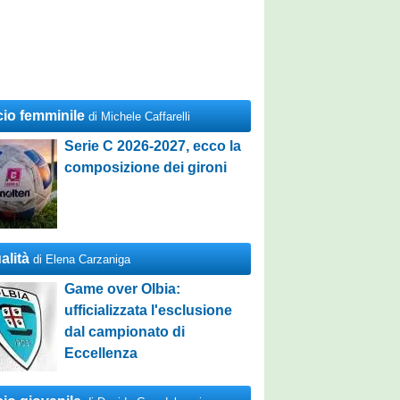
cio femminile
di Michele Caffarelli
Serie C 2026-2027, ecco la
composizione dei gironi
alità
di Elena Carzaniga
Game over Olbia:
ufficializzata l'esclusione
dal campionato di
Eccellenza