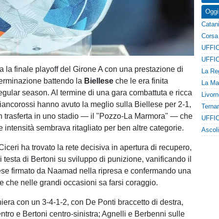
Oggi
a la finale playoff del Girone A con una prestazione di
terminazione battendo la
Biellese
che le era finita
regular season. Al termine di una gara combattuta e ricca
biancorossi hanno avuto la meglio sulla Biellese per 2-1,
 trasferta in uno stadio — il "Pozzo-La Marmora" — che
 intensità sembrava ritagliato per ben altre categorie.
iceri ha trovato la rete decisiva in apertura di recupero,
 testa di Bertoni su sviluppo di punizione, vanificando il
ese firmato da Naamad nella ripresa e confermando una
e che nelle grandi occasioni sa farsi coraggio.
hiera con un 3-4-1-2, con De Ponti braccetto di destra,
tro e Bertoni centro-sinistra; Agnelli e Berbenni sulle