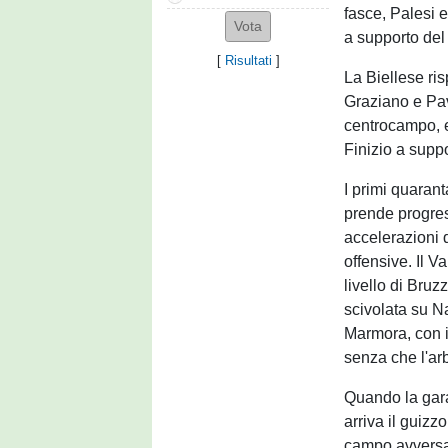
fasce, Palesi 
a supporto del
[
Risultati
]
La Biellese ris
Graziano e Pav
centrocampo, 
Finizio a suppo
I primi quarant
prende progres
accelerazioni 
offensive. Il V
livello di Bruz
scivolata su N
Marmora, con i
senza che l'ar
Quando la gara
arriva il guiz
campo avversa