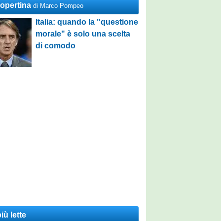
Copertina
di Marco Pompeo
Italia: quando la "questione
morale" è solo una scelta
di comodo
iù lette