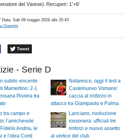
lenatore del Varese). Recuperi: 1’+6′
/ Data:
Sab 09 maggio 2026 alle 20:43
a Giannini
Tweet
tizie - Serie D
o subito vincente
Notaresco, oggi il test a
ti Mamertino: 2-1
Castelnuovo Vomano:
essana Riviera tra
caccia al rinforzo in
ato
attacco tra Giampaolo e Palma
o tra campo e
Lanciano, rivoluzione
o: l'amichevole
rossonera: ufficiali tre
 Fidelis Andria, le
rinforzi e nuovo assetto
i e l'idea Conti
al vertice del club