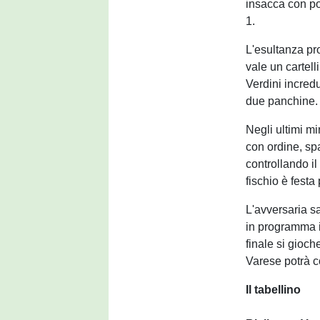
insacca con pot
1.
L'esultanza pro
vale un cartel
Verdini incred
due panchine.
Negli ultimi mi
con ordine, sp
controllando il
fischio è festa
L'avversaria sa
in programma il
finale si gioch
Varese potrà co
Il tabellino