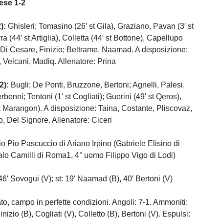
rese 1-2
2):
Ghisleri; Tomasino (26′ st Gila), Graziano, Pavan (3′ st
ra (44′ st Artiglia), Colletta (44′ st Bottone), Capellupo
, Di Cesare, Finizio; Beltrame, Naamad. A disposizione:
 Velcani, Madiq. Allenatore: Prina
2):
Bugli; De Ponti, Bruzzone, Bertoni; Agnelli, Palesi,
benni; Tentoni (1′ st Cogliati); Guerini (49′ st Qeros),
t Marangon). A disposizione: Taina, Costante, Pliscovaz,
, Del Signore. Allenatore: Ciceri
io Pio Pascuccio di Ariano Irpino (Gabriele Elisino di
alo Camilli di Roma1, 4° uomo Filippo Vigo di Lodi)
: 46′ Sovogui (V); st: 19′ Naamad (B), 40′ Bertoni (V)
to, campo in perfette condizioni. Angoli: 7-1. Ammoniti:
nizio (B), Cogliati (V), Colletto (B), Bertoni (V). Espulsi: