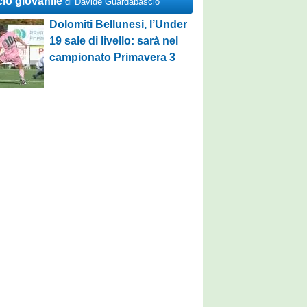
cio giovanile
di Davide Guardabascio
Dolomiti Bellunesi, l’Under
19 sale di livello: sarà nel
campionato Primavera 3