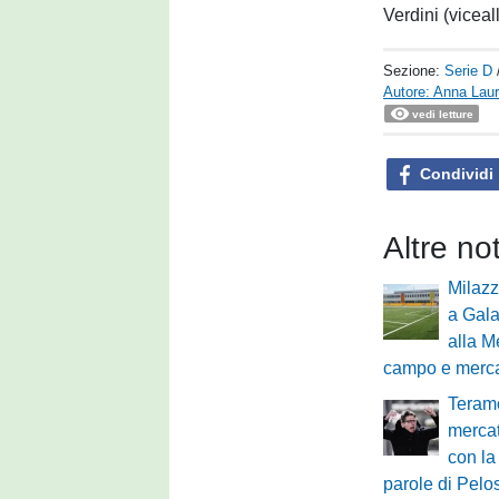
Verdini (viceal
Sezione:
Serie D
Autore: Anna Laur
vedi letture
Condividi
Altre no
Milazz
a Gala
alla M
campo e merc
Teram
mercat
con la
parole di Pelos