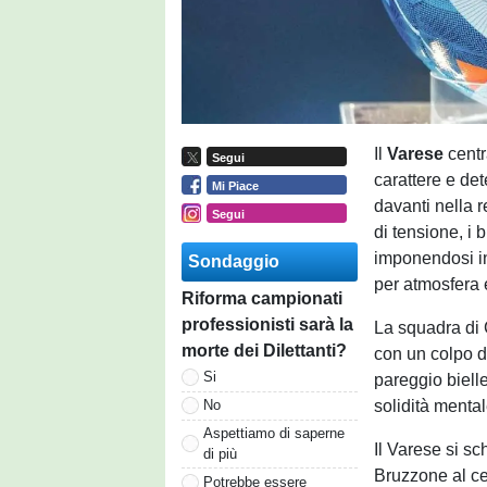
Il
Varese
centr
Segui
carattere e de
Mi Piace
davanti nella 
Segui
di tensione, i 
imponendosi in
Sondaggio
per atmosfera e
Riforma campionati
professionisti sarà la
La squadra di C
morte dei Dilettanti?
con un colpo di
Si
pareggio biell
solidità mental
No
Aspettiamo di saperne
Il Varese si sc
di più
Bruzzone al cen
Potrebbe essere