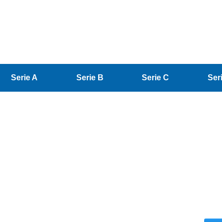
Serie A
Serie B
Serie C
Ser