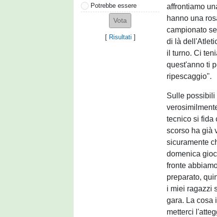
Potrebbe essere
affrontiamo un
hanno una rosa
campionato sec
[
Risultati
]
di là dell'Atle
il turno. Ci te
quest'anno ti 
ripescaggio".
Sulle possibili
verosimilmente
tecnico si fid
scorso ha già v
sicuramente ch
domenica gioch
fronte abbiamo
preparato, qui
i miei ragazzi
gara. La cosa i
metterci l'att