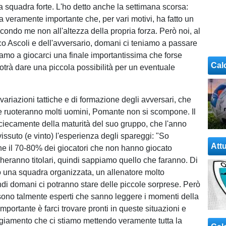
a squadra forte. L'ho detto anche la settimana scorsa:
 veramente importante che, per vari motivi, ha fatto un
ondo me non all'altezza della propria forza. Però noi, al
tico Ascoli e dell'avversario, domani ci teniamo a passare
niamo a giocarci una finale importantissima che forse
Cal
potrà dare una piccola possibilità per un eventuale
 variazioni tattiche e di formazione degli avversari, che
 ruoteranno molti uomini, Pomante non si scompone. Il
a ciecamente della maturità del suo gruppo, che l'anno
issuto (e vinto) l'esperienza degli spareggi: "So
Attu
e il 70-80% dei giocatori che non hanno giocato
eranno titolari, quindi sappiamo quello che faranno. Di
 una squadra organizzata, un allenatore molto
ndi domani ci potranno stare delle piccole sorprese. Però
 sono talmente esperti che sanno leggere i momenti della
mportante è farci trovare pronti in queste situazioni e
eggiamento che ci stiamo mettendo veramente tutta la