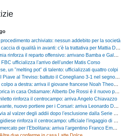
izie
ago
 procedimento archiviato: nessun addebito per la società
ccia di qualità in avanti: c'è la trattativa per Mattia Della Morte
ia rinforza il reparto offensivo: arrivano Bamba e Galeota
 FBC ufficializza l'arrivo dell'under Matis Corso
, un "melting pot" di talento: ufficializzati quattro colpi
iave al Treviso: battuto il Conegliano 3-1 nel segno di Gerbi e Vita
colpo a destra: arriva il giovane francese Noah Theodore
ca in casa Ostiamare: Alberto De Rossi è il nuovo presidente biancoviola
iletto rinforza il centrocampo: arriva Angelo Chiavazzo
ante, nuovo portiere per i Corsari: arriva Leonardo De Franceschi
 valzer degli addii dopo l'esclusione dalla Serie D: Salzano verso una big campana
iese rinforza il centrocampo: ufficiale l'ingaggio di Luca Scimia
ercato per l'Ebolitana: arriva l'argentino Franco Emmanuel Boló
Altre due conferme in casa Latte Dolce