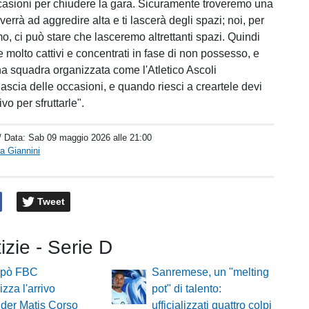
casioni per chiudere la gara. Sicuramente troveremo una
verrà ad aggredire alta e ti lascerà degli spazi; noi, per
, ci può stare che lasceremo altrettanti spazi. Quindi
 molto cattivi e concentrati in fase di non possesso, e
una squadra organizzata come l'Atletico Ascoli
i lascia delle occasioni, e quando riesci a creartele devi
vo per sfruttarle".
/ Data:
Sab 09 maggio 2026 alle 21:00
a Giannini
Tweet
tizie - Serie D
repò FBC
Sanremese, un "melting
lizza l'arrivo
pot" di talento:
nder Matis Corso
ufficializzati quattro colpi