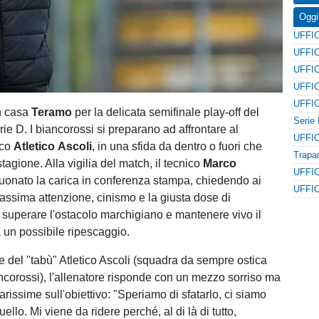
Oggi
in casa
Teramo
per la delicata semifinale play-off del
rie D. I biancorossi si preparano ad affrontare al
ico
Atletico
Ascoli
, in una sfida da dentro o fuori che
stagione. Alla vigilia del match, il tecnico
Marco
uonato la carica in conferenza stampa, chiedendo ai
assima attenzione, cinismo e la giusta dose di
 superare l'ostacolo marchigiano e mantenere vivo il
 un possibile ripescaggio.
e del "tabù" Atletico Ascoli (squadra da sempre ostica
ancorossi), l'allenatore risponde con un mezzo sorriso ma
arissime sull'obiettivo: "Speriamo di sfatarlo, ci siamo
uello. Mi viene da ridere perché, al di là di tutto,