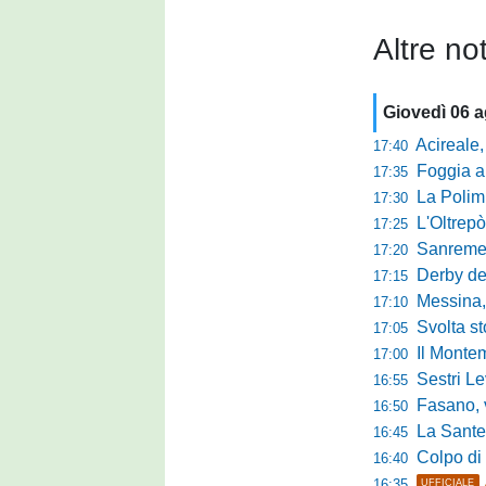
Altre not
Giovedì 06 
Acireale,
17:40
Foggia a ca
17:35
La Polimn
17:30
L'Oltrepò
17:25
Sanremese
17:20
Derby del P
17:15
Messina, 
17:10
Svolta stori
17:05
Il Montem
17:00
Sestri Lev
16:55
Fasano, via al
16:50
La Santegid
16:45
Colpo di m
16:40
16:35
UFFICIALE