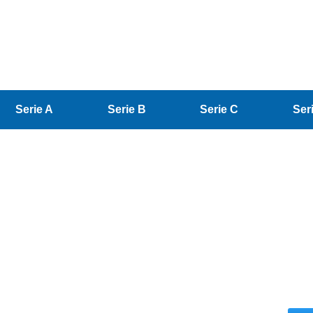
Serie A
Serie B
Serie C
Ser