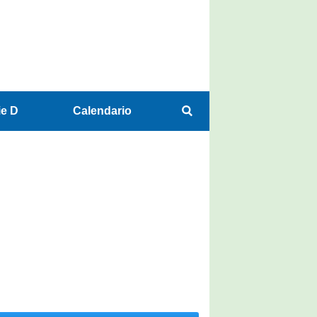
ie D
Calendario