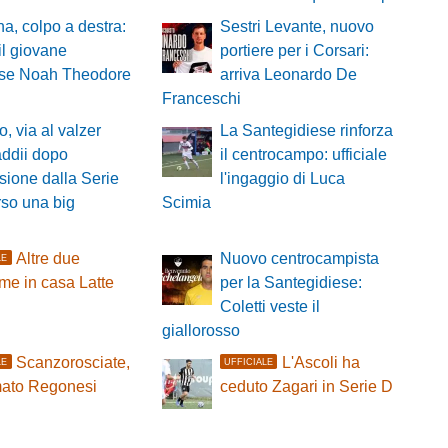
a, colpo a destra:
Sestri Levante, nuovo
 il giovane
portiere per i Corsari:
ese Noah Theodore
arriva Leonardo De
Franceschi
, via al valzer
La Santegidiese rinforza
addii dopo
il centrocampo: ufficiale
usione dalla Serie
l'ingaggio di Luca
rso una big
Scimia
Altre due
Nuovo centrocampista
LE
me in casa Latte
per la Santegidiese:
Coletti veste il
giallorosso
Scanzorosciate,
L'Ascoli ha
LE
UFFICIALE
mato Regonesi
ceduto Zagari in Serie D