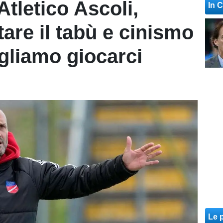
tletico Ascoli,
In 
are il tabù e cinismo
ogliamo giocarci
Le p