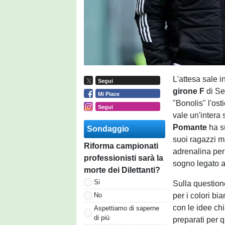
L'attesa sale 
Segui
girone F
di Se
Mi Piace
"Bonolis" l'ost
Segui
vale un'intera 
Pomante
ha s
Sondaggio
suoi ragazzi m
Riforma campionati
adrenalina per
professionisti sarà la
sogno legato a
morte dei Dilettanti?
Si
Sulla question
per i colori bi
No
con le idee chi
Aspettiamo di saperne
di più
preparati per q