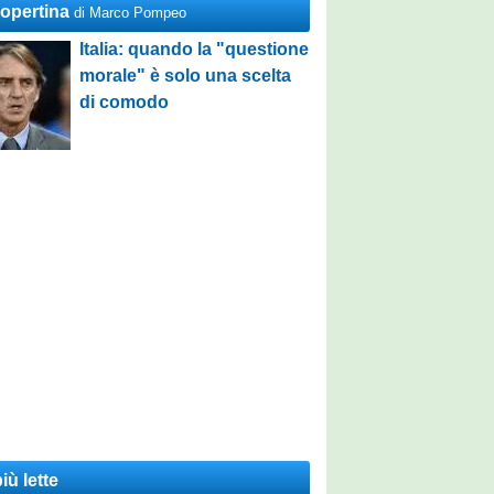
Copertina
di Marco Pompeo
Italia: quando la "questione
morale" è solo una scelta
di comodo
iù lette