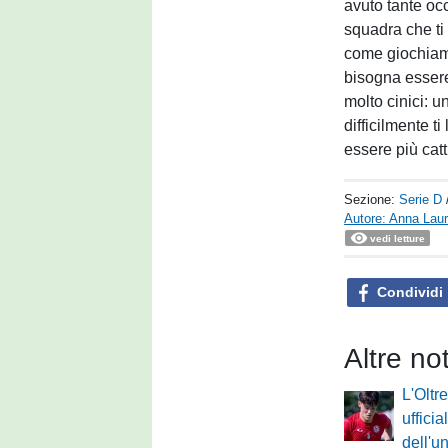
avuto tante oc
squadra che ti 
come giochiamo
bisogna essere
molto cinici: 
difficilmente t
essere più catti
Sezione:
Serie D
Autore: Anna Laur
vedi letture
Condividi
Altre no
L'Olt
ufficia
dell'u