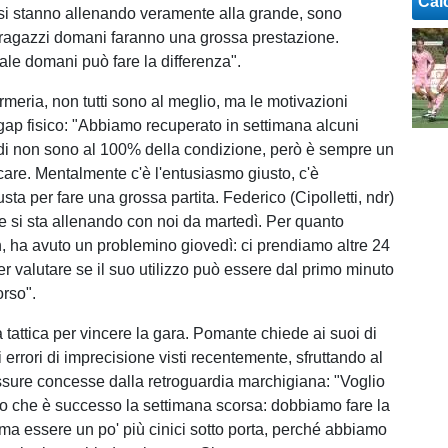
Cal
si stanno allenando veramente alla grande, sono
 ragazzi domani faranno una grossa prestazione.
ale domani può fare la differenza".
fermeria, non tutti sono al meglio, ma le motivazioni
gap fisico: "Abbiamo recuperato in settimana alcuni
ndi non sono al 100% della condizione, però è sempre un
ocare. Mentalmente c'è l'entusiasmo giusto, c'è
usta per fare una grossa partita. Federico (Cipolletti, ndr)
e si sta allenando con noi da martedì. Per quanto
n, ha avuto un problemino giovedì: ci prendiamo altre 24
r valutare se il suo utilizzo può essere dal primo minuto
orso".
tta tattica per vincere la gara. Pomante chiede ai suoi di
i errori di imprecisione visti recentemente, sfruttando al
sure concesse dalla retroguardia marchigiana: "Voglio
o che è successo la settimana scorsa: dobbiamo fare la
 ma essere un po' più cinici sotto porta, perché abbiamo