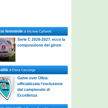
cio femminile
di Michele Caffarelli
Serie C 2026-2027, ecco la
composizione dei gironi
alità
di Elena Carzaniga
Game over Olbia:
ufficializzata l'esclusione
dal campionato di
Eccellenza