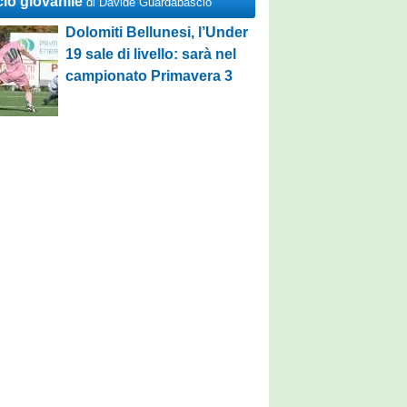
cio giovanile
di Davide Guardabascio
Dolomiti Bellunesi, l’Under
19 sale di livello: sarà nel
campionato Primavera 3