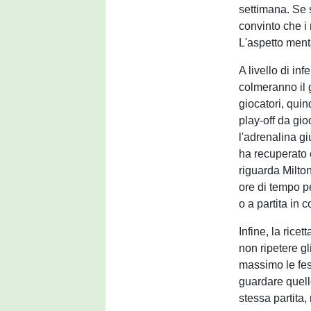
settimana. Se 
convinto che i
L'aspetto ment
A livello di in
colmeranno il 
giocatori, qui
play-off da gi
l'adrenalina gi
ha recuperato 
riguarda Milto
ore di tempo pe
o a partita in c
Infine, la rice
non ripetere gl
massimo le fes
guardare quell
stessa partita,