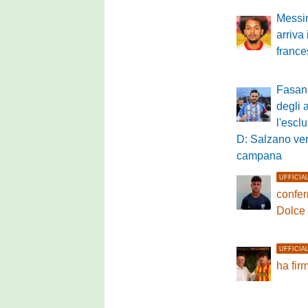
Messin
arriva
franc
Fasano
degli 
l'escl
D: Salzano ve
campana
UFFICIA
confer
Dolce
UFFICIA
ha fir