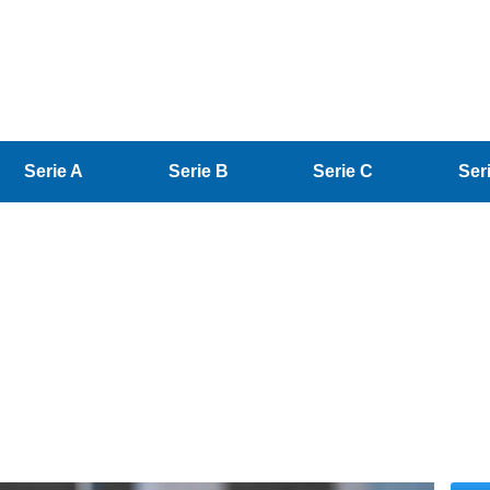
Serie A
Serie B
Serie C
Ser