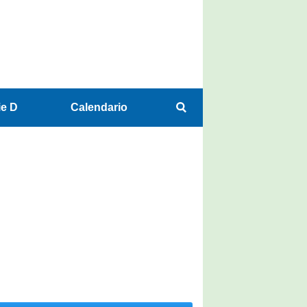
ie D
Calendario