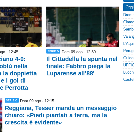
Oggi
go - 12:45
Dom 09 ago - 12:30
SERIE D
iano 4-0:
Il Cittadella la spunta nel
oblù nella
finale: Fabbro piega la
UFFIC
n la doppietta
Luparense all'88'
e i gol di
e Perrotta
Dom 09 ago - 12:15
SERIE C
Reggiana, Tesser manda un messaggio
chiaro: «Piedi piantati a terra, ma la
crescita è evidente»