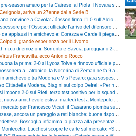
Cal
-season amaro per la Cairese: al Piola il Novara s’impone 2-0 con super Valdesi
Cerignola, arriva un 27enne dalla Serie B
a convince a Cavola: Jónsson firma l'1-0 sull'Alcione Milano
essore per l'Ossese: ufficiale l'arrivo del difensore Riccardo Idda
 applausi in amichevole: Corazza e Cardelli piegano lo Scandicci per 1-0
Colpo di grande esperienza per il Livorno
ricco di emozioni: Sorrento e Savoia pareggiano 2-2 in amichevole
Virtus Francavilla, ecco Antonio Rocco
uona la prima: 2-0 al Lycos Tolve e rinnovo ufficiale per Llanos
sonera a Latronico: la Nocerina di Zeman ne fa 9 all'Atletico Agromonte
chevole tra Modena e Vis Pesaro: gara sospesa per il grave infortunio di Sersanti
della Modena, Biagini sul colpo Defrel: «Per noi rappresenta un sogno, a volte si realizzano»
 impone 2-0 sul Rieti: terzo test positivo per la squadra di Andreucci
uova amichevole estiva: martedì test a Montepulciano contro il Taranto
ercato per Francesco Vicari: il Casarano piomba sul difensore del Bari
, ancora un pareggio a reti bianche: buone risposte per Bolzoni col Club Milano
caglia infiamma la piazza alla presentazione: «Senza di voi non saremmo nulla, vi promettiamo lavoro e maglia sudata»
io, Lucchesi scopre le carte sul mercato: «Siamo contenti del lavoro fatto, puntiamo dritti ai playoff»