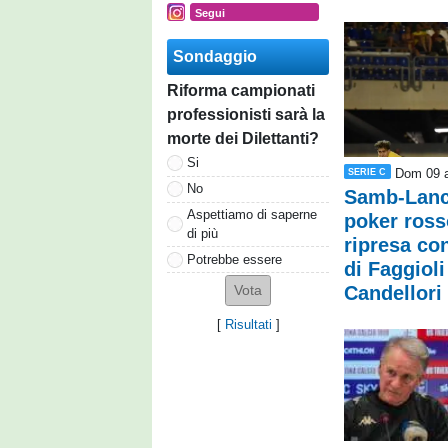
Segui
Sondaggio
Riforma campionati
professionisti sarà la
morte dei Dilettanti?
Si
Dom 09 a
SERIE C
No
Samb-Lanc
Aspettiamo di saperne
poker ross
di più
ripresa co
Potrebbe essere
di Faggioli 
Candellori 
[
Risultati
]