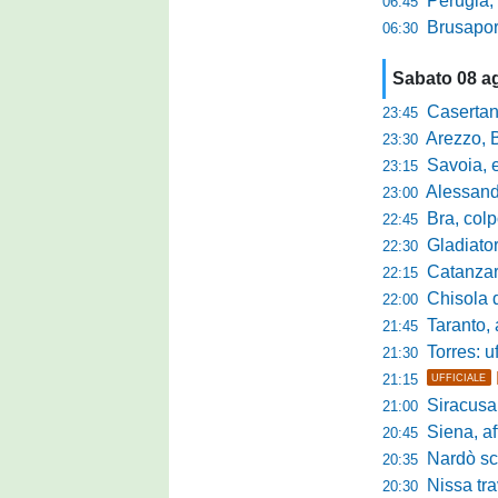
Perugia, il DG B
06:45
Brusaporto,
06:30
Sabato 08 a
Casertana,
23:45
Arezzo, Bucchi la
23:30
Savoia, eme
23:15
Alessandr
23:00
Bra, colpo
22:45
Gladiator,
22:30
Catanzaro-
22:15
Chisola da 
22:00
Taranto, a
21:45
Torres: u
21:30
21:15
UFFICIALE
Siracusa sc
21:00
Siena, aff
20:45
Nardò scate
20:35
Nissa travol
20:30