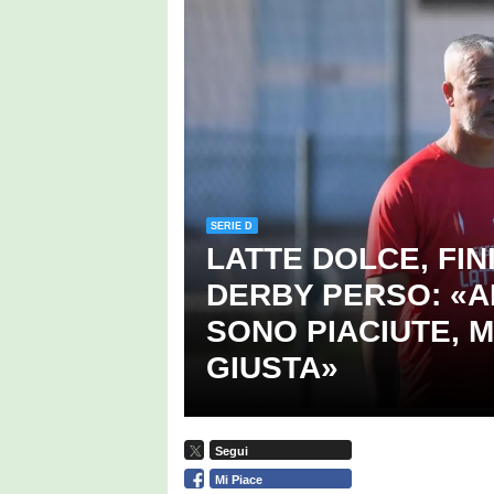
Notiziario del Ca
SERIE D
LATTE DOLCE, FIN
DERBY PERSO: «A
SONO PIACIUTE, 
GIUSTA»
Segui
Mi Piace