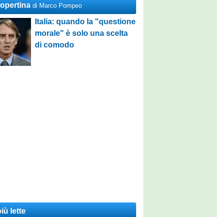
Copertina
di Marco Pompeo
Italia: quando la "questione
morale" è solo una scelta
di comodo
iù lette