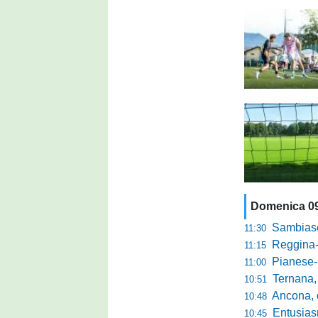
Domenica 0
Sambiase, 
11:30
Reggina-Gozzan
11:15
Pianese-Foll
11:00
Ternana, scatta
10:51
Ancona, conto
10:48
Entusiasmo 
10:45