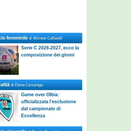
cio femminile
di Michele Caffarelli
Serie C 2026-2027, ecco la
composizione dei gironi
alità
di Elena Carzaniga
Game over Olbia:
ufficializzata l'esclusione
dal campionato di
Eccellenza