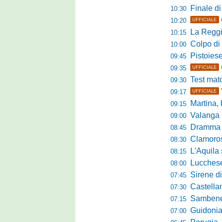
Finale di pre
10:30
10:20
UFFICIALE
La Reggian
10:15
Colpo di sp
10:00
Pistoiese da
09:45
09:35
UFFICIALE
Test match 
09:30
09:17
UFFICIALE
Martina, b
09:15
Valanga ros
09:00
Dramma in ami
08:45
Clamoroso Citta
08:30
L'Aquila si
08:15
Lucchese, n
08:00
Sirene di m
07:45
Castellanzese
07:30
Sambenedettese, Bos
07:15
Guidonia Montecel
07:00