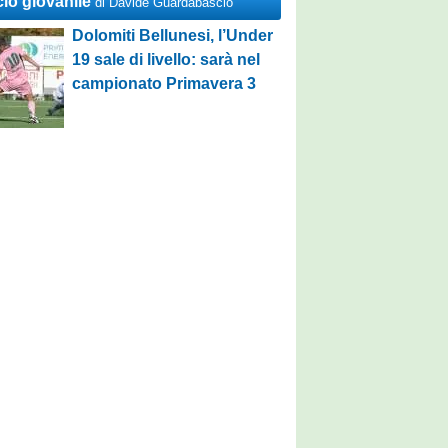
cio giovanile
di Davide Guardabascio
Dolomiti Bellunesi, l’Under
19 sale di livello: sarà nel
campionato Primavera 3