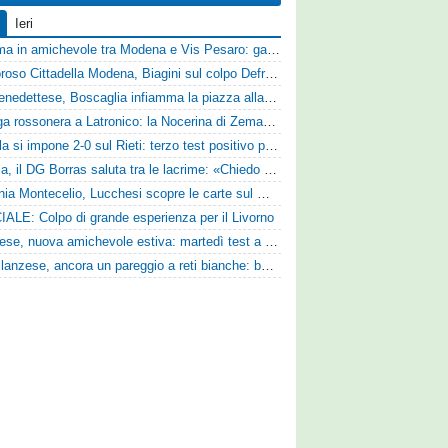
Ieri
Dramma in amichevole tra Modena e Vis Pesaro: gara sospesa per il grave infortunio di Sersanti
Clamoroso Cittadella Modena, Biagini sul colpo Defrel: «Per noi rappresenta un sogno, a volte si realizzano»
Sambenedettese, Boscaglia infiamma la piazza alla presentazione: «Senza di voi non saremmo nulla, vi promettiamo lavoro e maglia sudata»
Valanga rossonera a Latronico: la Nocerina di Zeman ne fa 9 all'Atletico Agromonte
L'Aquila si impone 2-0 sul Rieti: terzo test positivo per la squadra di Andreucci
Perugia, il DG Borras saluta tra le lacrime: «Chiedo scusa a tifosi e famiglia, Faroni ha perso tantissimi soldi»
Guidonia Montecelio, Lucchesi scopre le carte sul mercato: «Siamo contenti del lavoro fatto, puntiamo dritti ai playoff»
IALE: Colpo di grande esperienza per il Livorno
Lucchese, nuova amichevole estiva: martedì test a Montepulciano contro il Taranto
Castellanzese, ancora un pareggio a reti bianche: buone risposte per Bolzoni col Club Milano