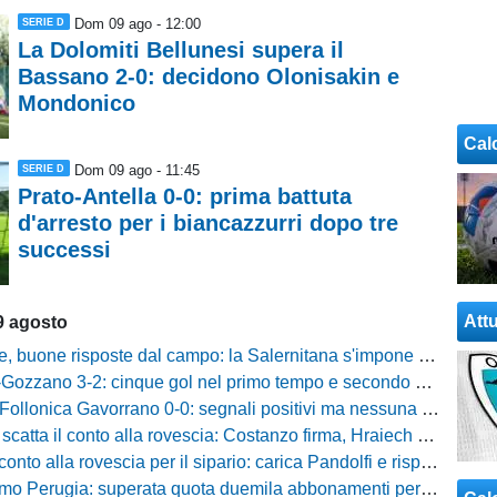
Dom 09 ago - 12:00
SERIE D
La Dolomiti Bellunesi supera il
Bassano 2-0: decidono Olonisakin e
Mondonico
Cal
Dom 09 ago - 11:45
SERIE D
Prato-Antella 0-0: prima battuta
d'arresto per i biancazzurri dopo tre
successi
Attu
9 agosto
buone risposte dal campo: la Salernitana s'impone di misura 2-1
o 3-2: cinque gol nel primo tempo e secondo successo per la squadra di Marchionni
onica Gavorrano 0-0: segnali positivi ma nessuna rete nell'ultimo collaudo
 il conto alla rovescia: Costanzo firma, Hraiech vicino e nel pomeriggio c'è l'amichevole
 alla rovescia per il sipario: carica Pandolfi e risposta da record degli abbonati
Perugia: superata quota duemila abbonamenti per il prossimo campionato