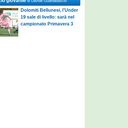
cio giovanile
di Davide Guardabascio
Dolomiti Bellunesi, l’Under
19 sale di livello: sarà nel
campionato Primavera 3