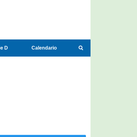
ie D
Calendario