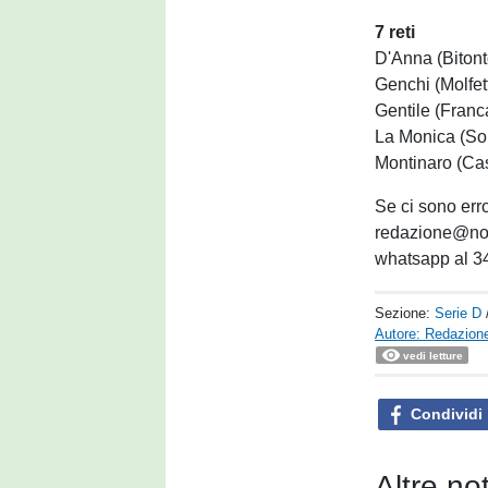
7 reti
D'Anna (Bitont
Genchi (Molfet
Gentile (Franca
La Monica (So
Montinaro (Ca
Se ci sono erro
redazione@noti
whatsapp al 
Sezione:
Serie D
Autore: Redazione
vedi letture
Condividi
Altre no