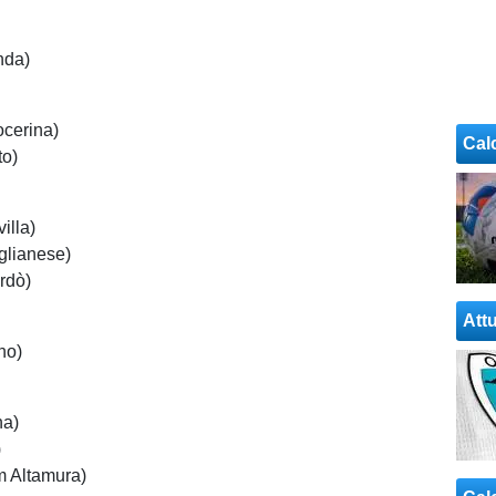
nda)
cerina)
Cal
to)
illa)
glianese)
rdò)
Attu
no)
na)
)
m Altamura)