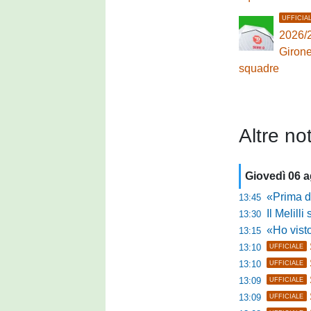
UFFICIA
2026/2
Girone
squadre
Altre not
Giovedì 06 
«Prima di fare un 
13:45
Il Melilli 
13:30
«Ho visto ottim
13:15
13:10
UFFICIALE
13:10
UFFICIALE
13:09
UFFICIALE
13:09
UFFICIALE