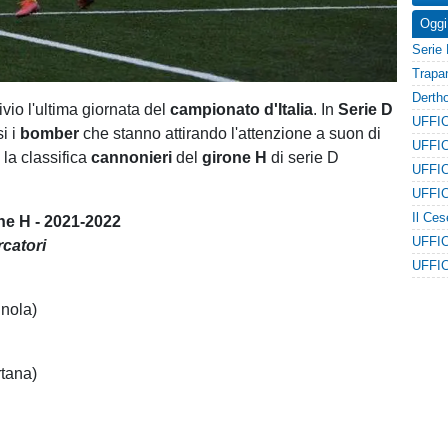
Oggi
vio l'ultima giornata del
campionato d'Italia
. In
Serie D
i i
bomber
che stanno attirando l'attenzione a suon di
 la classifica
cannonieri
del
girone H
di serie D
one H - 2021-2022
rcatori
nola)
tana)
)