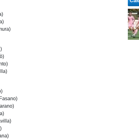
Cal
a)
a)
mura)
)
ò)
nto)
lla)
o)
Fasano)
arano)
a)
villa)
)
ana)