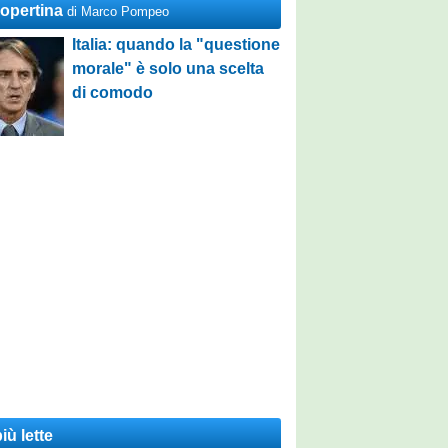
Copertina
di Marco Pompeo
Italia: quando la "questione
morale" è solo una scelta
di comodo
iù lette