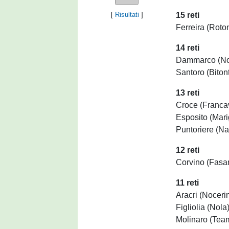
15 reti
[
Risultati
]
Ferreira (Roto
14 reti
Dammarco (No
Santoro (Biton
13 reti
Croce (Francav
Esposito (Mari
Puntoriere (Na
12 reti
Corvino (Fasa
11 reti
Aracri (Noceri
Figliolia (Nola
Molinaro (Tea