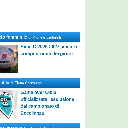
cio femminile
di Michele Caffarelli
Serie C 2026-2027, ecco la
composizione dei gironi
alità
di Elena Carzaniga
Game over Olbia:
ufficializzata l'esclusione
dal campionato di
Eccellenza