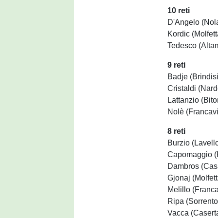
10 reti
D'Angelo (Nol
Kordic (Molfett
Tedesco (Alta
9 reti
Badje (Brindisi
Cristaldi (Nard
Lattanzio (Bito
Nolè (Francavi
8 reti
Burzio (Lavell
Capomaggio (
Dambros (Cas
Gjonaj (Molfett
Melillo (Franca
Ripa (Sorrento
Vacca (Casert