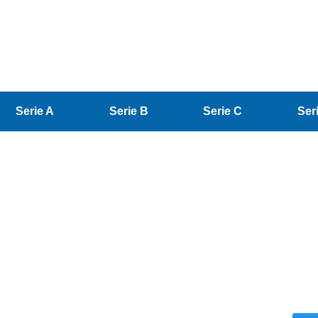
Serie A
Serie B
Serie C
Ser