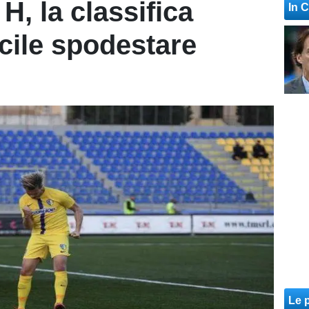
H, la classifica
In 
icile spodestare
Le p