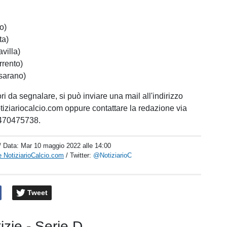
o)
ta)
villa)
rrento)
sarano)
ri da segnalare, si può inviare una mail all'indirizzo
ziariocalcio.com oppure contattare la redazione via
3470475738.
/ Data:
Mar 10 maggio 2022 alle 14:00
 NotiziarioCalcio.com
/ Twitter:
@NotiziarioC
Tweet
tizie - Serie D