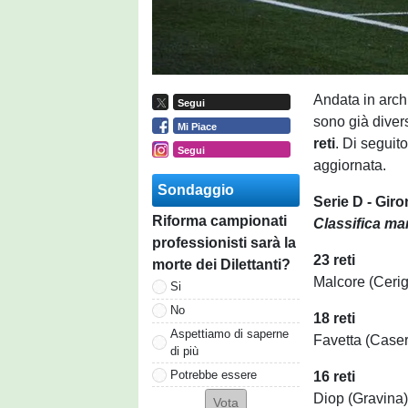
Andata in archi
Segui
sono già divers
Mi Piace
reti
. Di seguito
Segui
aggiornata.
Sondaggio
Serie D - Gir
Riforma campionati
Classifica ma
professionisti sarà la
23 reti
morte dei Dilettanti?
Malcore (Cerig
Si
No
18 reti
Aspettiamo di saperne
Favetta (Caser
di più
Potrebbe essere
16 reti
Diop (Gravina