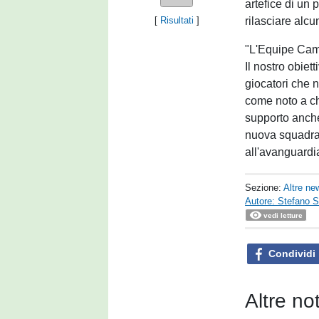
artefice di un 
rilasciare alcu
[
Risultati
]
"L'Equipe Camp
Il nostro obiett
giocatori che 
come noto a ch
supporto anche
nuova squadra.
all'avanguardia
Sezione:
Altre ne
Autore: Stefano S
vedi letture
Condividi
Altre no