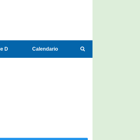
ie D
Calendario