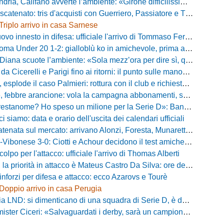
alifano avverte l’ambiente: «Girone difficilissimo, affascinante e bellissimo: non prometto risultati»
atenato: tris d'acquisti con Guerriero, Passiatore e Theodore
Triplo arrivo in casa Sarnese
vo innesto in difesa: ufficiale l'arrivo di Tommaso Ferraro
 Under 20 1-2: gialloblù ko in amichevole, prima apparizione per Caia
 scuote l’ambiente: «Sola mezz’ora per dire sì, qui per costruire una squadra da livello»
Cicerelli e Parigi fino ai ritorni: il punto sulle manovre del Delfino
plode il caso Palmieri: rottura con il club e richiesta di cessione
ebbre arancione: vola la campagna abbonamenti, superata quota 750 tessere
me? Ho speso un milione per la Serie D»: Bandecchi rompe il silenzio sul futuro della Ternana
ci siamo: data e orario dell'uscita dei calendari ufficiali
nata sul mercato: arrivano Alonzi, Foresta, Munaretto e Tobia
bonese 3-0: Ciotti e Achour decidono il test amichevole di Lorica
olpo per l'attacco: ufficiale l'arrivo di Thomas Alberti
riorità in attacco è Mateus Castro Da Silva: ore decisive per la fumata bianca
inforzi per difesa e attacco: ecco Azarovs e Tourè
Doppio arrivo in casa Perugia
D: si dimenticano di una squadra di Serie D, è da rifare il programma Coppa Italia
ter Ciceri: «Salvaguardati i derby, sarà un campionato avvincente»