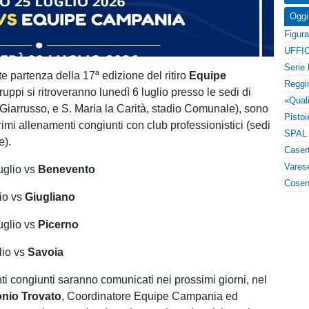
Oggi
UFFIC
e partenza della 17ª edizione del ritiro
Equipe
ruppi si ritroveranno lunedì 6 luglio presso le sedi di
 Giarrusso, e S. Maria la Carità, stadio Comunale), sono
i primi allenamenti congiunti con club professionistici (sedi
re).
uglio vs
Benevento
io vs
Giugliano
uglio vs
Picerno
lio vs
Savoia
ti congiunti saranno comunicati nei prossimi giorni, nel
onio
Trovato
, Coordinatore Equipe Campania ed