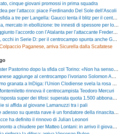
rato, cinque giovani promossi in prima squadra
dea per l'attacco: piace Ferdinando Del Sole dell'Ascoli
a a tre per Langella: Gaucci tenta il blitz per il centrocampista del Cosenza
rcato in ebollizione: tre innesti di spessore per lo scacchiere di Vinicio Espinal
unto l'accordo con l'Atalanta per l'attaccante Frederick Samuel Ndongue
cchi in Serie D: per il centrocampo spunta anche Gerardo Di Gilio
Colpaccio Paganese, arriva Sicurella dalla Scafatese
ago
Pastorino dopo la sfida col Torino: «Non ha senso chiudersi e fare le barricate»
ese aggiunge al centrocampo l'ivoriano Solomon Andrews Manu
granata a InDiga: l'Union Clodiense svela la rosa per la nuova annata
Montemiletto rinnova il centrocampista Teodoro Mercuri
risposta super dei tifosi: superata quota 1.500 abbonamenti
lie si affida al giovane Lamanuzzi tra i pali
sso su questa nave è un fondatore della rinascita»: Davis carica l'ambiente Messina
acce ha definito il rinnovo di Julian Leonori
o a chiudere per Matteo Lontani: in arrivo il giovane talento dello Spezia
ia rinforza la difesa: arriva Vincenzo Puleo