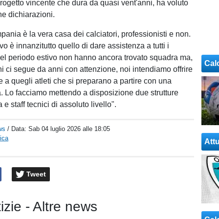
progetto vincente che dura da quasi vent'anni, ha voluto
ne dichiarazioni.
ania è la vera casa dei calciatori, professionisti e non.
ivo è innanzitutto quello di dare assistenza a tutti i
nel periodo estivo non hanno ancora trovato squadra ma,
Cal
i ci segue da anni con attenzione, noi intendiamo offrire
 a quegli atleti che si preparano a partire con una
 Lo facciamo mettendo a disposizione due strutture
 e staff tecnici di assoluto livello".
ws
/ Data:
Sab 04 luglio 2026 alle 18:05
ica
Attu
Tweet
tizie - Altre news