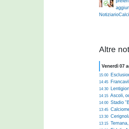
prefer
aggiu
NotiziarioCalci
Altre not
Venerdì 07 
Esclusione del 
15:00
Francavilla PZ,
14:45
Lentigione, 
14:30
Ascoli, o
14:15
Stadio "Brus
14:00
Calciomercato 
13:45
Cerignola sc
13:30
Ternana, col
13:15