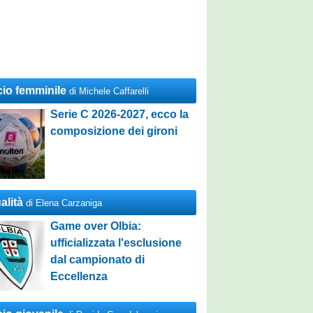
cio femminile
di Michele Caffarelli
Serie C 2026-2027, ecco la
composizione dei gironi
alità
di Elena Carzaniga
Game over Olbia:
ufficializzata l'esclusione
dal campionato di
Eccellenza