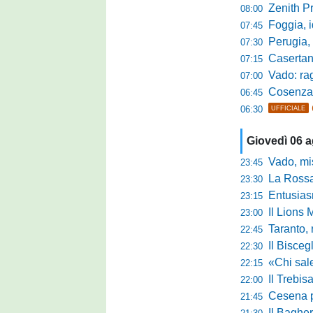
Zenith P
08:00
Foggia, i
07:45
Perugia, sfid
07:30
Casertana, me
07:15
Vado: raggi
07:00
Cosenza, o
06:45
06:30
UFFICIALE
Giovedì 06 
Vado, mister 
23:45
La Rossan
23:30
Entusiasmo 
23:15
Il Lions 
23:00
Taranto, 
22:45
Il Bisceg
22:30
«Chi sale ade
22:15
Il Trebis
22:00
Cesena pront
21:45
Il Bagher