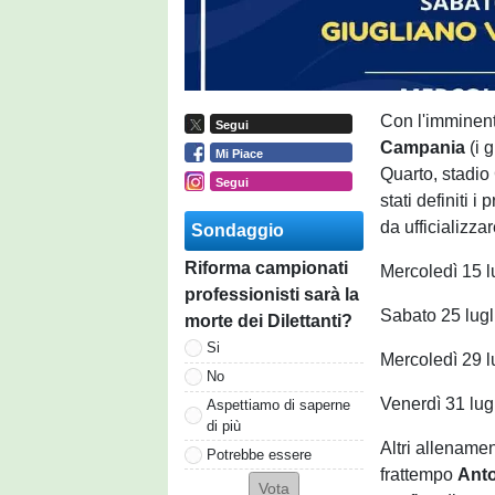
Con l'imminent
Segui
Campania
(i g
Mi Piace
Quarto, stadio
Segui
stati definiti 
da ufficializza
Sondaggio
Riforma campionati
Mercoledì 15 l
professionisti sarà la
Sabato 25 lugl
morte dei Dilettanti?
Si
Mercoledì 29 l
No
Venerdì 31 lug
Aspettiamo di saperne
di più
Altri allenamen
Potrebbe essere
frattempo
Ant