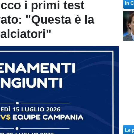
cco i primi test
In 
ato: "Questa è la
alciatori"
Le p