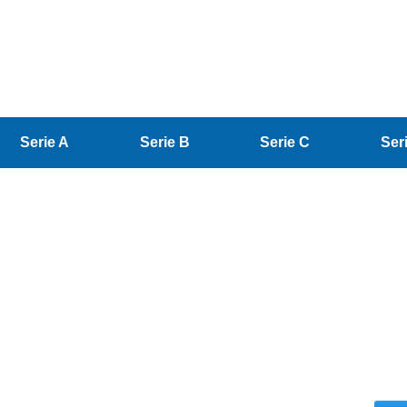
Serie A
Serie B
Serie C
Ser