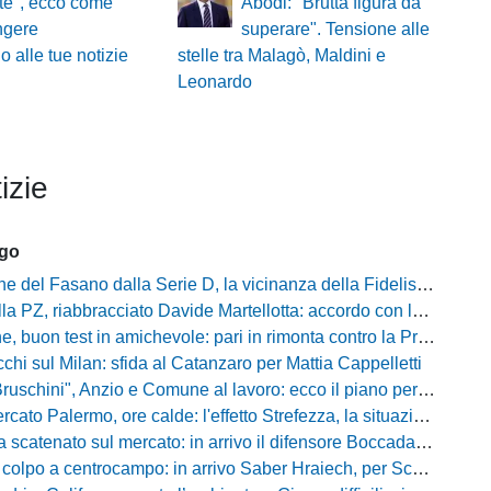
ite", ecco come
Abodi: "Brutta figura da
ngere
superare". Tensione alle
o alle tue notizie
stelle tra Malagò, Maldini e
Leonardo
izie
ago
Fasano dalla Serie D, la vicinanza della Fidelis Andria e le parole del presidente Vallarella
 riabbracciato Davide Martellotta: accordo con la Folgore Caratese per il ritorno in prestito
buon test in amichevole: pari in rimonta contro la Primavera del Sassuolo
cchi sul Milan: sfida al Catanzaro per Mattia Cappelletti
chini", Anzio e Comune al lavoro: ecco il piano per far rientrare i tifosi
Palermo, ore calde: l'effetto Strefezza, la situazione Segre e i nomi per l'attacco
atenato sul mercato: in arrivo il difensore Boccadamo a titolo temporaneo
po a centrocampo: in arrivo Saber Hraiech, per Scappini si attende l'accordo