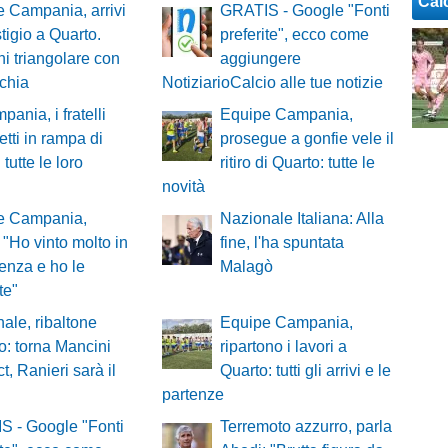
Cal
 Campania, arrivi
GRATIS - Google "Fonti
stigio a Quarto.
preferite", ecco come
 triangolare con
aggiungere
chia
NotiziarioCalcio alle tue notizie
pania, i fratelli
Equipe Campania,
tti in rampa di
prosegue a gonfie vele il
 tutte le loro
ritiro di Quarto: tutte le
novità
e Campania,
Nazionale Italiana: Alla
 "Ho vinto molto in
fine, l'ha spuntata
enza e ho le
Malagò
te"
ale, ribaltone
Equipe Campania,
o: torna Mancini
ripartono i lavori a
t, Ranieri sarà il
Quarto: tutti gli arrivi e le
partenze
S - Google "Fonti
Terremoto azzurro, parla