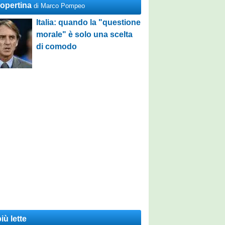
Copertina
di Marco Pompeo
Italia: quando la "questione
morale" è solo una scelta
di comodo
iù lette