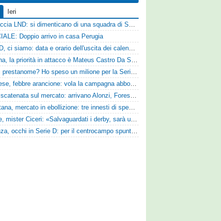
Ieri
Figuraccia LND: si dimenticano di una squadra di Serie D, è da rifare il programma Coppa Italia
IALE: Doppio arrivo in casa Perugia
Serie D, ci siamo: data e orario dell'uscita dei calendari ufficiali
Reggina, la priorità in attacco è Mateus Castro Da Silva: ore decisive per la fumata bianca
«Quali prestanome? Ho speso un milione per la Serie D»: Bandecchi rompe il silenzio sul futuro della Ternana
Pistoiese, febbre arancione: vola la campagna abbonamenti, superata quota 750 tessere
SPAL scatenata sul mercato: arrivano Alonzi, Foresta, Munaretto e Tobia
Casertana, mercato in ebollizione: tre innesti di spessore per lo scacchiere di Vinicio Espinal
Varese, mister Ciceri: «Salvaguardati i derby, sarà un campionato avvincente»
Cosenza, occhi in Serie D: per il centrocampo spunta anche Gerardo Di Gilio