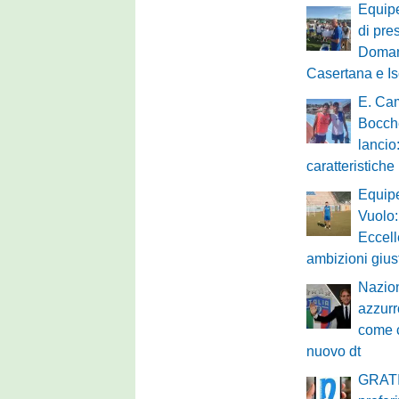
Equipe
di pre
Domani
Casertana e Is
E. Cam
Bocche
lancio:
caratteristiche
Equip
Vuolo:
Eccell
ambizioni gius
Nazion
azzurr
come c
nuovo dt
GRATI