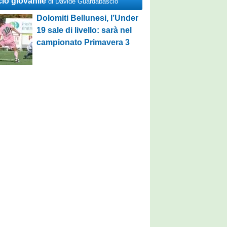
cio giovanile
di Davide Guardabascio
Dolomiti Bellunesi, l’Under
19 sale di livello: sarà nel
campionato Primavera 3