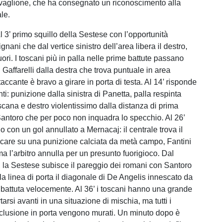
vaglione, che ha consegnato un riconoscimento alla
le.
’ primo squillo della Sestese con l’opportunità
ignani che dal vertice sinistro dell’area libera il destro,
uori. I toscani più in palla nelle prime battute passano
di Gaffarelli dalla destra che trova puntuale in area
ttaccante è bravo a girare in porta di testa. Al 14’ risponde
ti: punizione dalla sinistra di Panetta, palla respinta
scana e destro violentissimo dalla distanza di prima
Santoro che per poco non inquadra lo specchio. Al 26’
 con un gol annullato a Mernacaj: il centrale trova il
care su una punizione calciata da metà campo, Fantini
ma l’arbitro annulla per un presunto fuorigioco. Dal
, la Sestese subisce il pareggio dei romani con Santoro
la linea di porta il diagonale di De Angelis innescato da
battuta velocemente. Al 36’ i toscani hanno una grande
tarsi avanti in una situazione di mischia, ma tutti i
onclusione in porta vengono murati. Un minuto dopo è