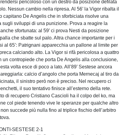
 rendersi pericoloso con un destro da posizione defilata
lo. Nessun cambio nella ripresa. Al 56’ la Vigor ribalta il
uo capitano De Angelis che in sforbiciata risolve una
 sugli sviluppi di una punizione. Prova a reagire la
anche sfortunata: al 59’ ci prova Nesti da posizione
 palla che sbatte sul palo. Altra chance importante per i
i al 65’: Patrignani apparecchia un pallone al limite per
reca calciando alto. La Vigor si rifà pericolosa a quattro
n un contropiede che porta De Angelis alla conclusione,
esta volta esce di poco a lato. All’89’ Sestese ancora
areggiarla: calcio d’angolo che porta Mernecaj al tiro da
cinata, il sinistro però non è preciso. Nel recupero ci
chetti, il suo tentativo finisce all’esterno della rete.
to di recupero Cristiano Cascioli ha il colpo del ko, ma
one col piede tenendo vive le speranze per qualche altro
non succede più nulla fino al triplice fischio dell’arbitro
tova.
ONTI-SESTESE 2-1