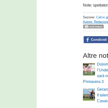
Note: spettatori
Sezione:
Calcio g
Autore: Redazione
vedi letture
Condividi
Altre no
Dolomi
l’Under
sarà n
Primavera 3
Gerard
Il tal
Casara