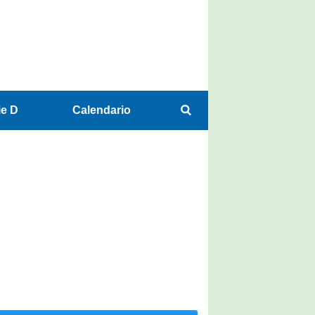
ie D
Calendario