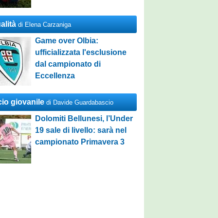
alità
di Elena Carzaniga
Game over Olbia:
ufficializzata l'esclusione
dal campionato di
Eccellenza
cio giovanile
di Davide Guardabascio
Dolomiti Bellunesi, l’Under
19 sale di livello: sarà nel
campionato Primavera 3