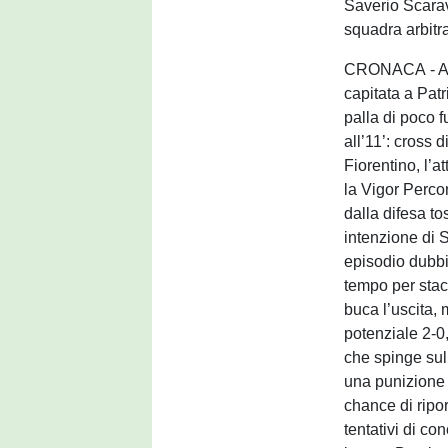
Saverio Scara
squadra arbitra
CRONACA - Al 3
capitata a Patr
palla di poco f
all’11’: cross 
Fiorentino, l’a
la Vigor Percon
dalla difesa to
intenzione di 
episodio dubbio
tempo per stac
buca l’uscita, 
potenziale 2-0
che spinge sul
una punizione 
chance di ripor
tentativi di c