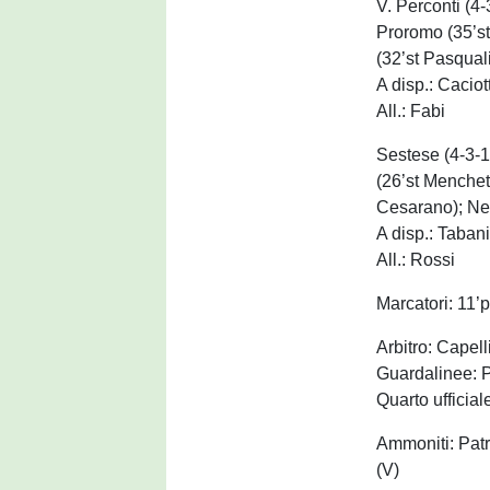
V. Perconti (4-
Proromo (35’st
(32’st Pasquali
A disp.: Caciot
All.: Fabi
Sestese (4-3-1-
(26’st Menchetti
Cesarano); Nes
A disp.: Tabani
All.: Rossi
Marcatori: 11’p
Arbitro: Capel
Guardalinee: P
Quarto ufficial
Ammoniti: Patr
(V)