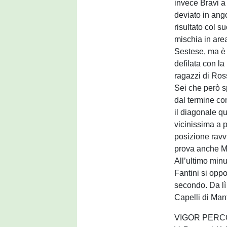
invece Bravi a
deviato in ango
risultato col s
mischia in area
Sestese, ma è 
defilata con la
ragazzi di Ross
Sei che però sp
dal termine co
il diagonale qu
vicinissima a p
posizione ravvi
prova anche Men
All’ultimo minu
Fantini si opp
secondo. Da lì 
Capelli di Man
VIGOR PERC