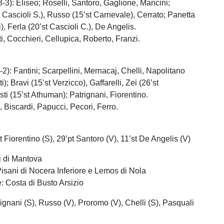
3-3): Eliseo; Roselli, Santoro, Gaglione, Mancini;
 Cascioli S.), Russo (15’st Carnevale), Cerrato; Panetta
), Ferla (20’st Cascioli C.), De Angelis.
ti, Cocchieri, Cellupica, Roberto, Franzi.
2): Fantini; Scarpellini, Mernacaj, Chelli, Napolitano
); Bravi (15’st Verzicco), Gaffarelli, Zei (26’st
ti (15’st Athuman); Patrignani, Fiorentino.
, Biscardi, Papucci, Pecori, Ferro.
t Fiorentino (S), 29’pt Santoro (V), 11’st De Angelis (V)
li di Mantova
isani di Nocera Inferiore e Lemos di Nola
e: Costa di Busto Arsizio
ignani (S), Russo (V), Proromo (V), Chelli (S), Pasquali