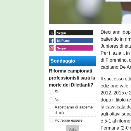
Dieci anni dopo
Segui
battendo in ri
Mi Piace
Juniores dilett
Segui
Per i laziali, i
di Fiorentino, 
Sondaggio
capitano De Ang
Riforma campionati
professionisti sarà la
Il successo ot
morte dei Dilettanti?
edizione vale i
Si
2012, 2015 e 2
dopo il titolo r
No
la cavalcata d
Aspettiamo di saperne
di più
agli ottavi sup
Potrebbe essere
e 5-1 al ritorn
Fermana (2-0 e 