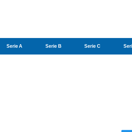
Serie A
Serie B
Serie C
Ser