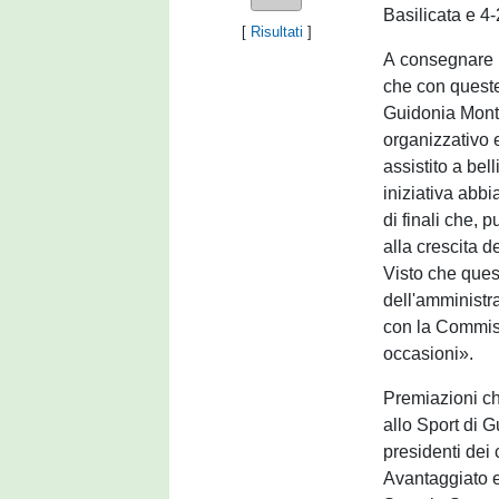
Basilicata e 4-
[
Risultati
]
A consegnare l
che con queste 
Guidonia Monte
organizzativo 
assistito a bel
iniziativa abbi
di finali che, 
alla crescita d
Visto che quest
dell'amministr
con la Commiss
occasioni».
Premiazioni che
allo Sport di 
presidenti dei
Avantaggiato 