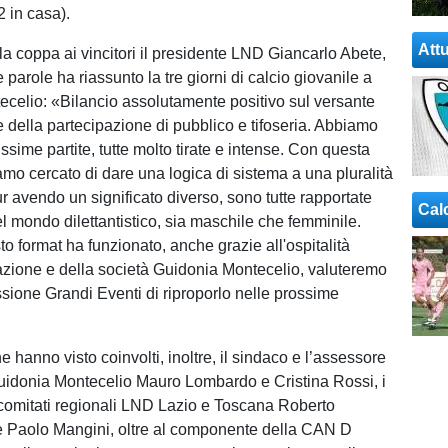
2 in casa).
Attu
a coppa ai vincitori il presidente LND Giancarlo Abete,
parole ha riassunto la tre giorni di calcio giovanile a
celio: «Bilancio assolutamente positivo sul versante
e della partecipazione di pubblico e tifoseria. Abbiamo
lissime partite, tutte molto tirate e intense. Con questa
amo cercato di dare una logica di sistema a una pluralità
pur avendo un significato diverso, sono tutte rapportate
Cal
el mondo dilettantistico, sia maschile che femminile.
o format ha funzionato, anche grazie all'ospitalità
azione e della società Guidonia Montecelio, valuteremo
ione Grandi Eventi di riproporlo nelle prossime
 hanno visto coinvolti, inoltre, il sindaco e l’assessore
Guidonia Montecelio Mauro Lombardo e Cristina Rossi, i
 comitati regionali LND Lazio e Toscana Roberto
e Paolo Mangini, oltre al componente della CAN D