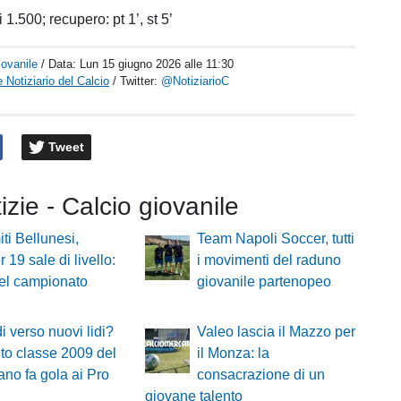
 1.500; recupero: pt 1’, st 5’
iovanile
/ Data:
Lun 15 giugno 2026 alle 11:30
 Notiziario del Calcio
/ Twitter:
@NotiziarioC
Tweet
tizie - Calcio giovanile
ti Bellunesi,
Team Napoli Soccer, tutti
 19 sale di livello:
i movimenti del raduno
el campionato
giovanile partenopeo
i verso nuovi lidi?
Valeo lascia il Mazzo per
ento classe 2009 del
il Monza: la
no fa gola ai Pro
consacrazione di un
giovane talento