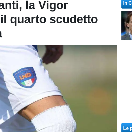
anti, la Vigor
In 
il quarto scudetto
a
Le p