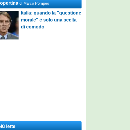
Copertina
di Marco Pompeo
Italia: quando la "questione
morale" è solo una scelta
di comodo
iù lette