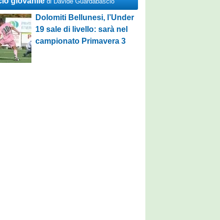
cio giovanile
di Davide Guardabascio
Dolomiti Bellunesi, l’Under
19 sale di livello: sarà nel
campionato Primavera 3