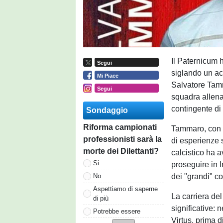
Il Paternicum h
Segui
siglando un ac
Mi Piace
Salvatore Tamma
Segui
squadra allena
contingente di 
Sondaggio
Riforma campionati
Tammaro, con i
professionisti sarà la
di esperienze s
morte dei Dilettanti?
calcistico ha a
Si
proseguire in I
dei "grandi" c
No
Aspettiamo di saperne
La carriera del
di più
significative:
Potrebbe essere
Virtus, prima d