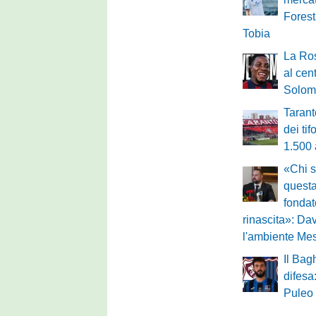
Forest
Tobia
La Ro
al cen
Solom
Tarant
dei ti
1.500
«Chi s
questa
fondat
rinascita»: Dav
l'ambiente Me
Il Bag
difesa
Puleo