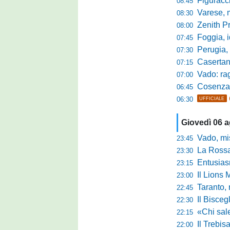
Figuraccia LN
08:45
Varese, mis
08:30
Zenith P
08:00
Foggia, i
07:45
Perugia, sfid
07:30
Casertana, me
07:15
Vado: raggi
07:00
Cosenza, o
06:45
06:30
UFFICIALE
Giovedì 06 
Vado, mister 
23:45
La Rossan
23:30
Entusiasmo 
23:15
Il Lions 
23:00
Taranto, 
22:45
Il Bisceg
22:30
«Chi sale ade
22:15
Il Trebis
22:00