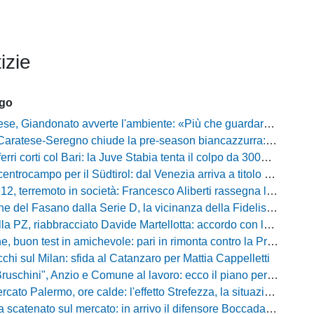
izie
ago
o avverte l'ambiente: «Più che guardare chi avremo di fronte, mi interessa vedere la mia squadra migliorare giorno dopo giorno»
tese-Seregno chiude la pre-season biancazzurra: info e dove vedere il match
ferri corti col Bari: la Juve Stabia tenta il colpo da 300mila euro
ocampo per il Südtirol: dal Venezia arriva a titolo definitivo Bjarki Bjarkason
erremoto in società: Francesco Aliberti rassegna le dimissioni da tutte le cariche
Fasano dalla Serie D, la vicinanza della Fidelis Andria e le parole del presidente Vallarella
 riabbracciato Davide Martellotta: accordo con la Folgore Caratese per il ritorno in prestito
buon test in amichevole: pari in rimonta contro la Primavera del Sassuolo
cchi sul Milan: sfida al Catanzaro per Mattia Cappelletti
chini", Anzio e Comune al lavoro: ecco il piano per far rientrare i tifosi
Palermo, ore calde: l'effetto Strefezza, la situazione Segre e i nomi per l'attacco
atenato sul mercato: in arrivo il difensore Boccadamo a titolo temporaneo