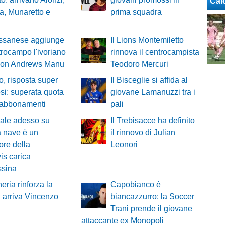
Cal
a, Munaretto e
prima squadra
ssanese aggiunge
Il Lions Montemiletto
trocampo l'ivoriano
rinnova il centrocampista
on Andrews Manu
Teodoro Mercuri
o, risposta super
Il Bisceglie si affida al
fosi: superata quota
giovane Lamanuzzi tra i
 abbonamenti
pali
ale adesso su
Il Trebisacce ha definito
 nave è un
il rinnovo di Julian
ore della
Leonori
is carica
ssina
heria rinforza la
Capobianco è
: arriva Vincenzo
biancazzurro: la Soccer
Trani prende il giovane
attaccante ex Monopoli