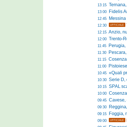
Ternana, col
13:15
Fidelis Andria, C
13:00
Messina sc
12:45
12:30
UFFICIALE
Anzio, nuo
12:15
Trento-Roma
12:00
Perugia, Diana
11:45
Pescara, da 
11:30
Cosenza, es
11:15
Pistoiese, f
11:00
«Quali prestano
10:45
Serie D, 
10:30
SPAL scate
10:15
Cosenza-Vi
10:00
Cavese, c
09:45
Reggina, la p
09:30
Foggia, r
09:15
09:00
UFFICIALE