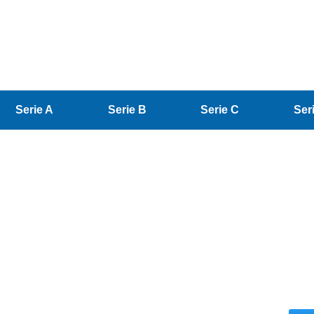
Serie A
Serie B
Serie C
Ser