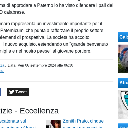
ma di approdare a Paterno lo ha visto difendere i pali del
 D calabrese.
mmaro rappresenta un investimento importante per il
 Paternicum, che punta a rafforzare il proprio settore
Cal
elementi di prospettiva. La società ha accolto
 il nuovo acquisto, estendendo un "grande benvenuto
miglia e nel nostro paese" al giovane portiere.
nza
/ Data:
Ven 06 settembre 2024 alle 06:30
pez
Attu
Tweet
tizie - Eccellenza
scatenata sul
Zenith Prato, cinque
o: arrivano Alonzi,
giovani promossi in