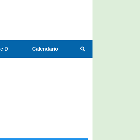
ie D
Calendario