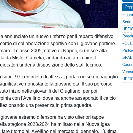
Oggi
UFFIC
a annunciato un nuovo rinforzo per il reparto difensivo,
cordo di collaborazione sportiva con il giovane portiere
ro. Il classe 2005, nativo di Napoli, si unisce alla
ta da Mister Camelia, andando ad arricchire il
giocatori under a disposizione dello staff tecnico.
 suoi 197 centimetri di altezza, porta con sé un bagaglio
UFFIC
ignificative nonostante la giovane età. Il suo percorso
vuto inizio nelle giovanili del Giugliano, per poi
rpinia con l'Avellino, dove ha anche assaporato il calcio
ollezionando una presenza in prima squadra.
 giovane estremo difensore ha visto ulteriori tappe
 nella stagione 2023/2024 ha militato nella Nuova Igea
i fare ritorno all'Avellino nel mercato di gennaio. L'ultima