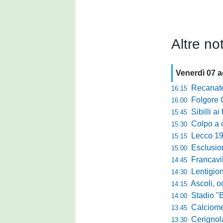
Altre not
Venerdì 07 
Recanatese, Giandonat
16:15
Folgore Cara
16:00
Sibilli ai 
15:45
Colpo a centr
15:30
Lecco 1912, t
15:15
Esclusione del 
15:00
Francavilla PZ,
14:45
Lentigione, 
14:30
Ascoli, o
14:15
Stadio "Brus
14:00
Calciomercato 
13:45
Cerignola sc
13:30