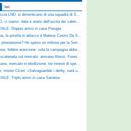
Ieri
Figuraccia LND: si dimenticano di una squadra di Serie D, è da rifare il programma Coppa Italia
Serie D, ci siamo: data e orario dell'uscita dei calendari ufficiali
IALE: Doppio arrivo in casa Perugia
Reggina, la priorità in attacco è Mateus Castro Da Silva: ore decisive per la fumata bianca
«Quali prestanome? Ho speso un milione per la Serie D»: Bandecchi rompe il silenzio sul futuro della Ternana
Pistoiese, febbre arancione: vola la campagna abbonamenti, superata quota 750 tessere
SPAL scatenata sul mercato: arrivano Alonzi, Foresta, Munaretto e Tobia
Casertana, mercato in ebollizione: tre innesti di spessore per lo scacchiere di Vinicio Espinal
Varese, mister Ciceri: «Salvaguardati i derby, sarà un campionato avvincente»
IALE: Triplo arrivo in casa Sarnese