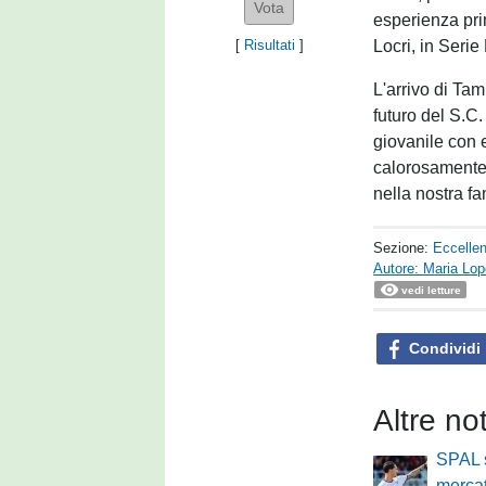
esperienza pri
Locri, in Serie
[
Risultati
]
L'arrivo di Ta
futuro del S.C.
giovanile con 
calorosamente
nella nostra fa
Sezione:
Eccelle
Autore: Maria Lo
vedi letture
Condividi
Altre no
SPAL 
mercat