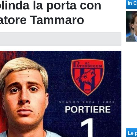
linda la porta con
In 
lvatore Tammaro
Le p