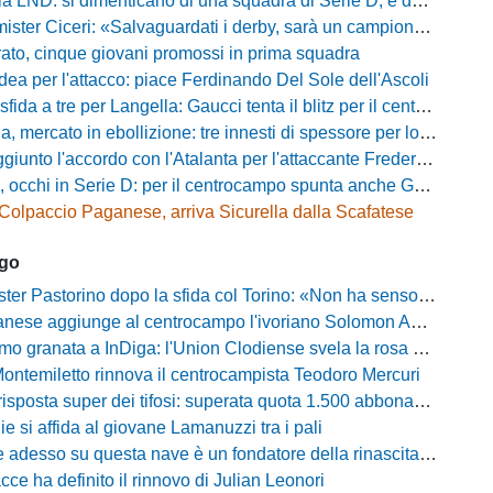
D: si dimenticano di una squadra di Serie D, è da rifare il programma Coppa Italia
ter Ciceri: «Salvaguardati i derby, sarà un campionato avvincente»
rato, cinque giovani promossi in prima squadra
dea per l'attacco: piace Ferdinando Del Sole dell'Ascoli
a a tre per Langella: Gaucci tenta il blitz per il centrocampista del Cosenza
rcato in ebollizione: tre innesti di spessore per lo scacchiere di Vinicio Espinal
unto l'accordo con l'Atalanta per l'attaccante Frederick Samuel Ndongue
cchi in Serie D: per il centrocampo spunta anche Gerardo Di Gilio
Colpaccio Paganese, arriva Sicurella dalla Scafatese
ago
Pastorino dopo la sfida col Torino: «Non ha senso chiudersi e fare le barricate»
ese aggiunge al centrocampo l'ivoriano Solomon Andrews Manu
granata a InDiga: l'Union Clodiense svela la rosa per la nuova annata
Montemiletto rinnova il centrocampista Teodoro Mercuri
risposta super dei tifosi: superata quota 1.500 abbonamenti
lie si affida al giovane Lamanuzzi tra i pali
sso su questa nave è un fondatore della rinascita»: Davis carica l'ambiente Messina
acce ha definito il rinnovo di Julian Leonori