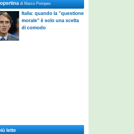
Copertina
di Marco Pompeo
Italia: quando la "questione
morale" è solo una scelta
di comodo
iù lette