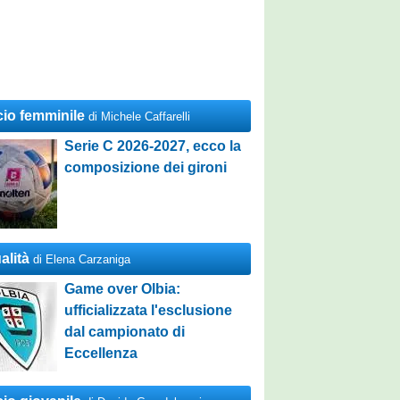
cio femminile
di Michele Caffarelli
Serie C 2026-2027, ecco la
composizione dei gironi
alità
di Elena Carzaniga
Game over Olbia:
ufficializzata l'esclusione
dal campionato di
Eccellenza