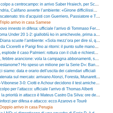
po a centrocampo: in arrivo Saber Hraiech, per Scappini si attende l'accordo
alifano avverte l’ambiente: «Girone difficilissimo, affascinante e bellissimo: non prometto risultati»
atenato: tris d'acquisti con Guerriero, Passiatore e Theodore
Triplo arrivo in casa Sarnese
vo innesto in difesa: ufficiale l'arrivo di Tommaso Ferraro
 Under 20 1-2: gialloblù ko in amichevole, prima apparizione per Caia
 scuote l’ambiente: «Sola mezz’ora per dire sì, qui per costruire una squadra da livello»
Cicerelli e Parigi fino ai ritorni: il punto sulle manovre del Delfino
plode il caso Palmieri: rottura con il club e richiesta di cessione
ebbre arancione: vola la campagna abbonamenti, superata quota 750 tessere
me? Ho speso un milione per la Serie D»: Bandecchi rompe il silenzio sul futuro della Ternana
ci siamo: data e orario dell'uscita dei calendari ufficiali
nata sul mercato: arrivano Alonzi, Foresta, Munaretto e Tobia
bonese 3-0: Ciotti e Achour decidono il test amichevole di Lorica
olpo per l'attacco: ufficiale l'arrivo di Thomas Alberti
riorità in attacco è Mateus Castro Da Silva: ore decisive per la fumata bianca
inforzi per difesa e attacco: ecco Azarovs e Tourè
Doppio arrivo in casa Perugia