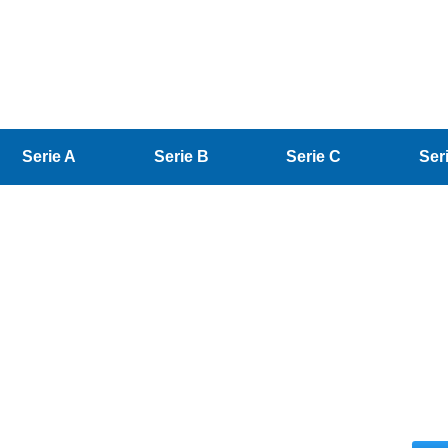
Serie A
Serie B
Serie C
Ser