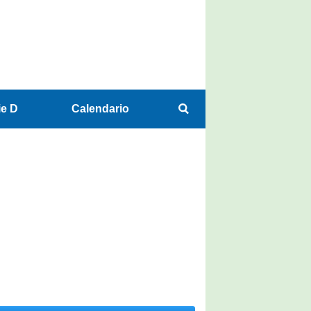
ie D
Calendario