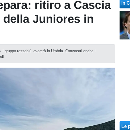
epara: ritiro a Cascia
In 
 della Juniores in
o il gruppo rossoblù lavorerà in Umbria. Convocati anche il
lli
Le p