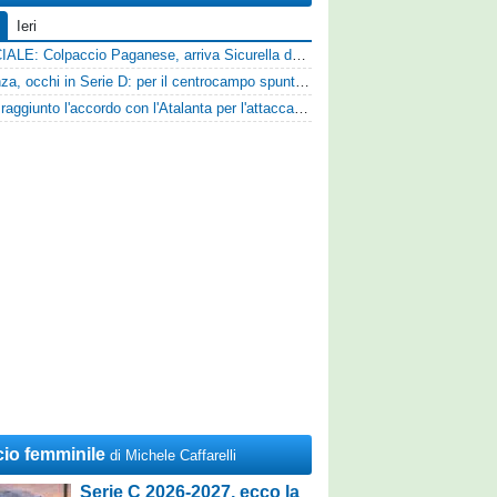
Ieri
UFFICIALE: Colpaccio Paganese, arriva Sicurella dalla Scafatese
Cosenza, occhi in Serie D: per il centrocampo spunta anche Gerardo Di Gilio
Vado: raggiunto l'accordo con l'Atalanta per l'attaccante Frederick Samuel Ndongue
cio femminile
di Michele Caffarelli
Serie C 2026-2027, ecco la