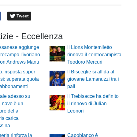
Tweet
tizie - Eccellenza
ssanese aggiunge
Il Lions Montemiletto
trocampo l'ivoriano
rinnova il centrocampista
on Andrews Manu
Teodoro Mercuri
o, risposta super
Il Bisceglie si affida al
fosi: superata quota
giovane Lamanuzzi tra i
 abbonamenti
pali
ale adesso su
Il Trebisacce ha definito
 nave è un
il rinnovo di Julian
ore della
Leonori
is carica
ssina
heria rinforza la
Capobianco è