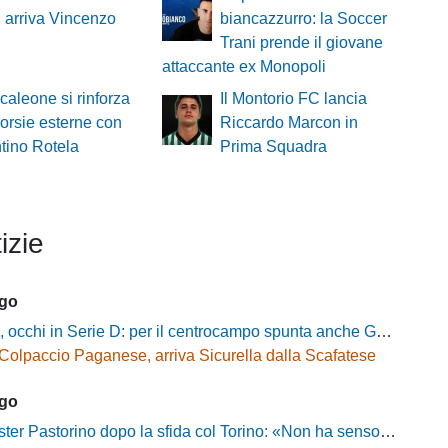
: arriva Vincenzo
biancazzurro: la Soccer
Trani prende il giovane
attaccante ex Monopoli
ncaleone si rinforza
Il Montorio FC lancia
corsie esterne con
Riccardo Marcon in
ntino Rotela
Prima Squadra
izie
ago
cchi in Serie D: per il centrocampo spunta anche Gerardo Di Gilio
Colpaccio Paganese, arriva Sicurella dalla Scafatese
ago
Pastorino dopo la sfida col Torino: «Non ha senso chiudersi e fare le barricate»