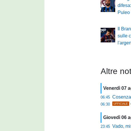
difesa
Puleo
Il Bra
sulle 
l'arge
Altre not
Venerdì 07 
Cosenza, o
06:45
06:30
UFFICIALE
Giovedì 06 
Vado, mister 
23:45