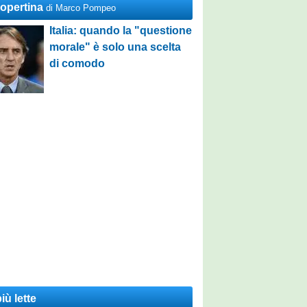
Copertina
di Marco Pompeo
Italia: quando la "questione
morale" è solo una scelta
di comodo
iù lette