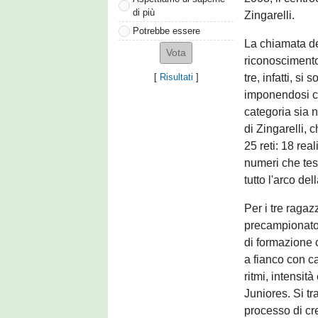
di più
Zingarelli.
Potrebbe essere
La chiamata de
riconoscimento 
tre, infatti, s
[
Risultati
]
imponendosi co
categoria sia 
di Zingarelli,
25 reti: 18 rea
numeri che tes
tutto l'arco del
Per i tre ragaz
precampionato 
di formazione c
a fianco con c
ritmi, intensità
Juniores. Si tr
processo di cre