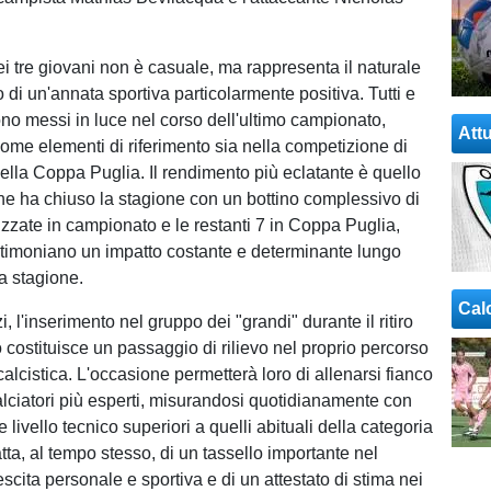
i tre giovani non è casuale, ma rappresenta il naturale
di un'annata sportiva particolarmente positiva. Tutti e
i sono messi in luce nel corso dell'ultimo campionato,
Attu
me elementi di riferimento sia nella competizione di
nella Coppa Puglia. Il rendimento più eclatante è quello
 che ha chiuso la stagione con un bottino complessivo di
lizzate in campionato e le restanti 7 in Coppa Puglia,
timoniano un impatto costante e determinante lungo
la stagione.
Cal
zi, l'inserimento nel gruppo dei "grandi" durante il ritiro
costituisce un passaggio di rilievo nel proprio percorso
alcistica. L'occasione permetterà loro di allenarsi fianco
alciatori più esperti, misurandosi quotidianamente con
 e livello tecnico superiori a quelli abituali della categoria
atta, al tempo stesso, di un tassello importante nel
scita personale e sportiva e di un attestato di stima nei