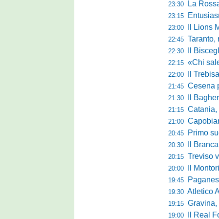
La Rossan
23:30
Entusiasmo 
23:15
Il Lions 
23:00
Taranto, 
22:45
Il Bisceg
22:30
«Chi sale ade
22:15
Il Trebis
22:00
Cesena pront
21:45
Il Bagher
21:30
Catania, la 
21:15
Capobianco è
21:00
Primo succ
20:45
Il Brancal
20:30
Treviso vittori
20:15
Il Monto
20:00
Paganese di 
19:45
Atletico 
19:30
Gravina, parl
19:15
Il Real For
19:00