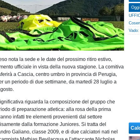
Oggi
eso nota la sede e le date del prossimo ritiro estivo,
ento ufficiale in vista della nuova stagione. La comitiva
sferirà a Cascia, centro umbro in provincia di Perugia,
er un periodo di due settimane, da martedì 28 luglio a
gosto.
significativa riguarda la composizione del gruppo che
eriodo di preparazione atletica: alla rosa della prima
anno infatti tre elementi provenienti dal settore
cisamente dalla formazione Juniores. Si tratta del
Cal
ndro Galiano, classe 2009, e di due calciatori nati nel
ocampista Mathias Bevilacqua e l'attaccante Nicholas