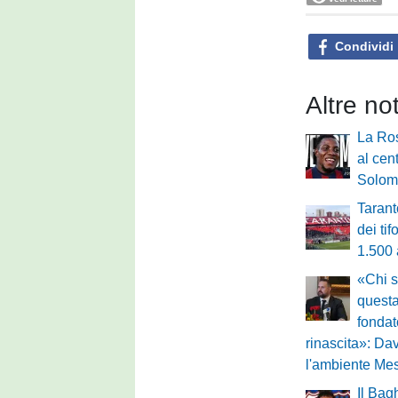
Condividi
Altre no
La Ro
al cen
Solom
Tarant
dei ti
1.500
«Chi s
questa
fondat
rinascita»: Dav
l'ambiente Me
Il Bag