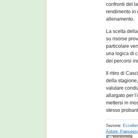
confronti del la
rendimento in 
allenamento.
La scelta della
su risorse pro
particolare ver
una logica di co
dei percorsi in
Il ritiro di Ca
della stagione,
valutare condiz
allargato per 
mettersi in mo
stesso probant
Sezione:
Eccelle
Autore: Francesco 
vedi letture