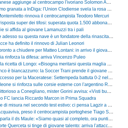
ese aggiunge al centrocampo l'ivoriano Solomon Andrews Manu
granata a InDiga: l'Union Clodiense svela la rosa per la nuova annata
Montemiletto rinnova il centrocampista Teodoro Mercuri
risposta super dei tifosi: superata quota 1.500 abbonamenti
lie si affida al giovane Lamanuzzi tra i pali
sso su questa nave è un fondatore della rinascita»: Davis carica l'ambiente Messina
acce ha definito il rinnovo di Julian Leonori
o a chiudere per Matteo Lontani: in arrivo il giovane talento dello Spezia
ia rinforza la difesa: arriva Vincenzo Puleo
ricetta di Longo: «Bisogna meritarsi questa maglia ogni singolo giorno»
 biancazzurro: la Soccer Trani prende il giovane attaccante ex Monopoli
esso per la Maceratese: Settempeda battuta 0-2 nella ripresa
eone si rinforza sulle corsie esterne con l'argentino Rotela
oso a Conegliano, mister Gorini avvisa: «Visti buoni spunti, ma c'è ancora tanto da lavorare»
rio FC lancia Riccardo Marcon in Prima Squadra
misura nel secondo test estivo: ci pensa Lagzir a piegare l'Equipe Campania
Acquaviva, preso il centrocampista portoghese Tiago Santos
a il ds Maule: «Siamo quasi al completo, ora puntiamo sugli esterni d'attacco»
te Querceta si tinge di giovane talento: arriva l'attaccante Lucchesi