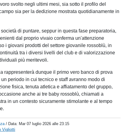
voro svolto negli ultimi mesi, sia sotto il profilo del
campo sia per la dedizione mostrata quotidianamente in
 società di puntare, seppur in questa fase preparatoria,
venienti dal proprio vivaio conferma un'attenzione
so i giovani prodotti del settore giovanile rossoblù, in
ntinuità tra i diversi livelli del club e di valorizzazione
dividuali più meritevoli.
scia rappresenterà dunque il primo vero banco di prova
 un periodo in cui tecnico e staff avranno modo di
ione fisica, tenuta atletica e affiatamento del gruppo,
l'occasione anche ai tre baby rossoblù, chiamati a
stra in un contesto sicuramente stimolante e al tempo
e.
nza
/ Data:
Mar 07 luglio 2026 alle 23:15
Vigliotti