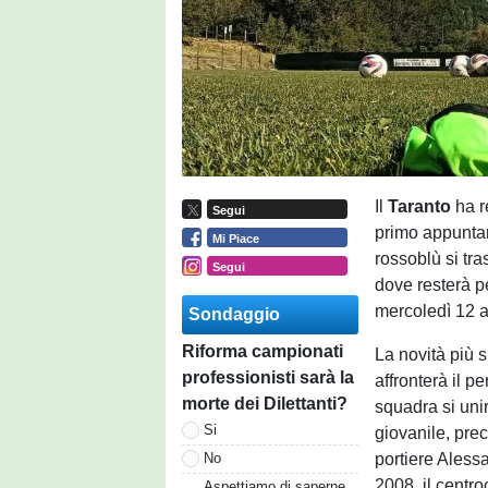
Il
Taranto
ha r
Segui
primo appuntam
Mi Piace
rossoblù si tra
Segui
dove resterà p
mercoledì 12 a
Sondaggio
Riforma campionati
La novità più 
professionisti sarà la
affronterà il p
morte dei Dilettanti?
squadra si unir
Si
giovanile, pre
portiere Alessa
No
2008, il centr
Aspettiamo di saperne