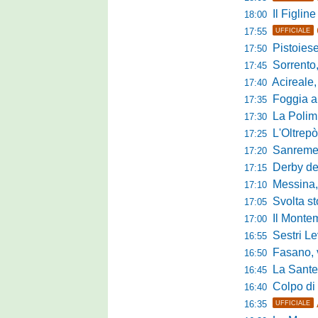
Il Figline
18:00
17:55
UFFICIALE
Pistoiese in 
17:50
Sorrento, 
17:45
Acireale,
17:40
Foggia a ca
17:35
La Polimn
17:30
L'Oltrepò
17:25
Sanremese
17:20
Derby del P
17:15
Messina, 
17:10
Svolta stori
17:05
Il Montem
17:00
Sestri Lev
16:55
Fasano, via al
16:50
La Santegid
16:45
Colpo di m
16:40
16:35
UFFICIALE