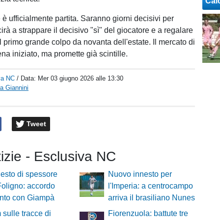
Cal
è ufficialmente partita. Saranno giorni decisivi per
cirà a strappare il decisivo "sì" del giocatore e a regalare
i il primo grande colpo da novanta dell'estate. Il mercato di
a iniziato, ma promette già scintille.
va NC
/ Data:
Mer 03 giugno 2026 alle 13:30
a Giannini
Tweet
tizie - Esclusiva NC
esto di spessore
Nuovo innesto per
 Foligno: accordo
l'Imperia: a centrocampo
unto con Giampà
arriva il brasiliano Nunes
 sulle tracce di
Fiorenzuola: battute tre