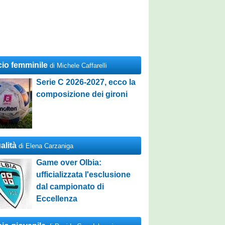
cio femminile
di Michele Caffarelli
Serie C 2026-2027, ecco la
composizione dei gironi
alità
di Elena Carzaniga
Game over Olbia:
ufficializzata l'esclusione
dal campionato di
Eccellenza