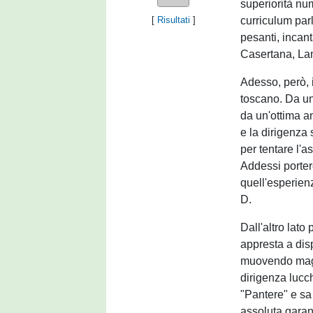
superiorità num
curriculum par
[
Risultati
]
pesanti, incan
Casertana, Lam
Adesso, però, 
toscano. Da un
da un'ottima a
e la dirigenza 
per tentare l'a
Addessi porter
quell'esperien
D.
Dall'altro lat
appresta a dis
muovendo maga
dirigenza lucch
"Pantere" e sa 
assoluta garan