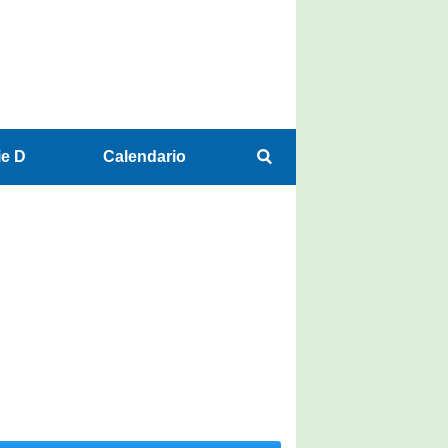
ie D
Calendario