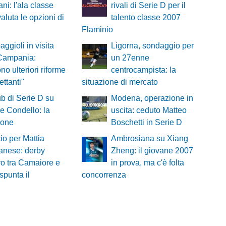
ni: l'ala classe
rivali di Serie D per il
aluta le opzioni di
talento classe 2007
Flaminio
aggioli in visita
Ligorna, sondaggio per
 Campania:
un 27enne
no ulteriori riforme
centrocampista: la
lettanti"
situazione di mercato
ub di Serie D su
Modena, operazione in
 Condello: la
uscita: ceduto Matteo
ione
Boschetti in Serie D
cio per Mattia
Ambrosiana su Xiang
anese: derby
Zheng: il giovane 2007
ro tra Camaiore e
in prova, ma c'è folta
spunta il
concorrenza