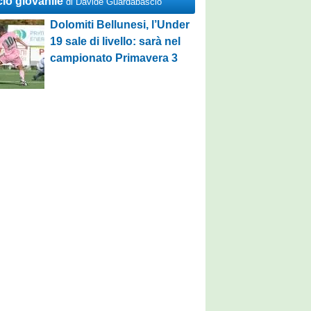
cio giovanile
di Davide Guardabascio
Dolomiti Bellunesi, l’Under
19 sale di livello: sarà nel
campionato Primavera 3