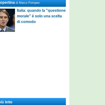
Copertina
di Marco Pompeo
Italia: quando la "questione
morale" è solo una scelta
di comodo
iù lette