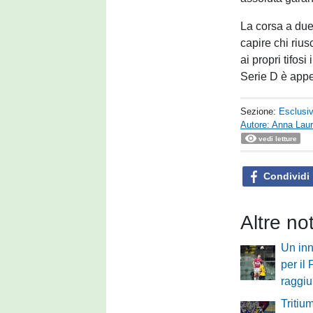
La corsa a due 
capire chi rius
ai propri tifos
Serie D è appen
Sezione:
Esclusi
Autore: Anna Laur
vedi letture
Condividi
Altre no
Un inn
per il
raggi
Tritium