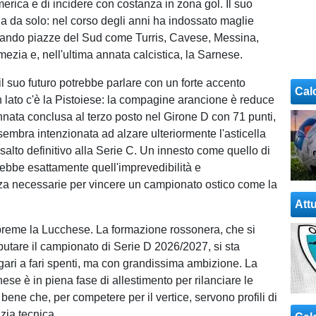
erica e di incidere con costanza in zona gol. Il suo
la da solo: nel corso degli anni ha indossato maglie
tando piazze del Sud come Turris, Cavese, Messina,
ezia e, nell'ultima annata calcistica, la Sarnese.
il suo futuro potrebbe parlare con un forte accento
Cal
 lato c'è la Pistoiese: la compagine arancione è reduce
nnata conclusa al terzo posto nel Girone D con 71 punti,
sembra intenzionata ad alzare ulteriormente l'asticella
ssalto definitivo alla Serie C. Un innesto come quello di
ebbe esattamente quell'imprevedibilità e
za necessarie per vincere un campionato ostico come la
Attu
o preme la Lucchese. La formazione rossonera, che si
putare il campionato di Serie D 2026/2027, si sta
ri a fari spenti, ma con grandissima ambizione. La
ese è in piena fase di allestimento per rilanciare le
bene che, per competere per il vertice, servono profili di
zia tecnica.