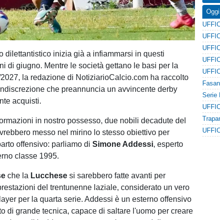
Oggi
o dilettantistico inizia già a infiammarsi in questi
ni di giugno. Mentre le società gettano le basi per la
2027, la redazione di NotiziarioCalcio.com ha raccolto
indiscrezione che preannuncia un avvincente derby
nte acquisti.
ormazioni in nostro possesso, due nobili decadute del
avrebbero messo nel mirino lo stesso obiettivo per
eparto offensivo: parliamo di
Simone Addessi
, esperto
erno classe 1995.
se
che la
Lucchese
si sarebbero fatte avanti per
prestazioni del trentunenne laziale, considerato un vero
layer per la quarta serie. Addessi è un esterno offensivo
o di grande tecnica, capace di saltare l'uomo per creare