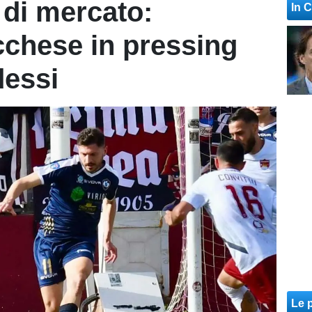
di mercato:
In 
cchese in pressing
essi
Le p