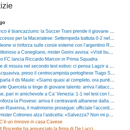
izie
ago
 biancazzurro: la Soccer Trani prende il giovane attaccante ex Monopoli
esso per la Maceratese: Settempeda battuta 0-2 nella ripresa
eone si rinforza sulle corsie esterne con l'argentino Rotela
oso a Conegliano, mister Gorini avvisa: «Visti buoni spunti, ma c'è ancora tanto da lavorare»
rio FC lancia Riccardo Marcon in Prima Squadra
misura nel secondo test estivo: ci pensa Lagzir a piegare l'Equipe Campania
Acquaviva, preso il centrocampista portoghese Tiago Santos
a il ds Maule: «Siamo quasi al completo, ora puntiamo sugli esterni d'attacco»
te Querceta si tinge di giovane talento: arriva l'attaccante Lucchesi
ari in amichevole a Ca' Venezia: 1-1 nel test con la Primavera lagunare
forza la Piovese: arriva il centravanti albanese dalla serie D
avenna, il matrimonio prosegue: ufficiale l'accordo quinquennale per l'attacco
otroneo alza l'asticella: «Salvezza? Non mi pongo limiti, voglio vincere più partite possibile»
C'è un rinnovo in casa Cavese
Il Bisceglie ha annunciato la firma di De Lucci