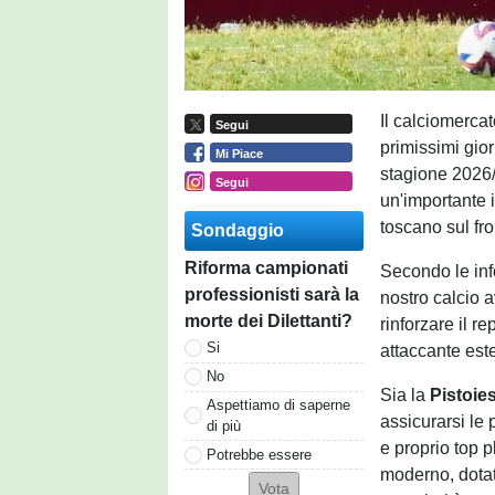
Il calciomercat
Segui
primissimi gior
Mi Piace
stagione 2026/
Segui
un'importante 
toscano sul fro
Sondaggio
Riforma campionati
Secondo le inf
professionisti sarà la
nostro calcio 
morte dei Dilettanti?
rinforzare il r
Si
attaccante est
No
Sia la
Pistoie
Aspettiamo di saperne
assicurarsi le 
di più
e proprio top p
Potrebbe essere
moderno, dotat