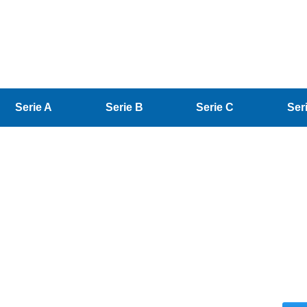
Serie A
Serie B
Serie C
Ser