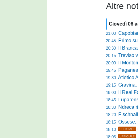
Altre not
Giovedì 06 
Capobianco è
21:00
Primo succ
20:45
Il Brancal
20:30
Treviso vittori
20:15
Il Monto
20:00
Paganese di 
19:45
Atletico 
19:30
Gravina, parl
19:15
Il Real For
19:00
Luparense, p
18:45
Ndreca rin
18:30
Fischnaller-R
18:20
Ossese, mister C
18:15
18:10
UFFICIALE
18:05
UFFICIALE