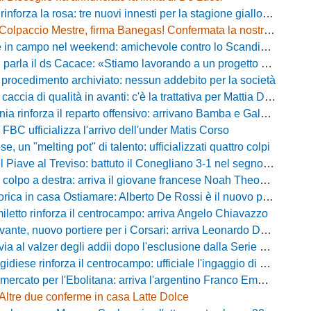
 rinforza la rosa: tre nuovi innesti per la stagione gialloblù
Colpaccio Mestre, firma Banegas! Confermata la nostra anteprima
campo nel weekend: amichevole contro lo Scandicci allo stadio Strulli di Monsummano
parla il ds Cacace: «Stiamo lavorando a un progetto ambizioso»
 procedimento archiviato: nessun addebito per la società
ccia di qualità in avanti: c'è la trattativa per Mattia Della Morte
ia rinforza il reparto offensivo: arrivano Bamba e Galeota
 FBC ufficializza l'arrivo dell'under Matis Corso
, un "melting pot" di talento: ufficializzati quattro colpi
iave al Treviso: battuto il Conegliano 3-1 nel segno di Gerbi e Vita
colpo a destra: arriva il giovane francese Noah Theodore
ca in casa Ostiamare: Alberto De Rossi è il nuovo presidente biancoviola
iletto rinforza il centrocampo: arriva Angelo Chiavazzo
ante, nuovo portiere per i Corsari: arriva Leonardo De Franceschi
 valzer degli addii dopo l'esclusione dalla Serie D: Salzano verso una big campana
iese rinforza il centrocampo: ufficiale l'ingaggio di Luca Scimia
ercato per l'Ebolitana: arriva l'argentino Franco Emmanuel Boló
Altre due conferme in casa Latte Dolce