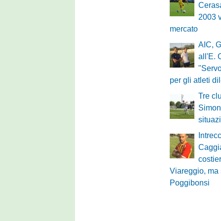
Cerasa
2003 v
mercato
AIC, G
all'E.
"Servo
per gli atleti di
Tre cl
Simone
situaz
Intrec
Caggi
costie
Viareggio, ma 
Poggibonsi