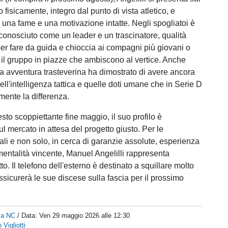
 fisicamente, integro dal punto di vista atletico, e
n una fame e una motivazione intatte. Negli spogliatoi è
onosciuto come un leader e un trascinatore, qualità
er fare da guida e chioccia ai compagni più giovani o
il gruppo in piazze che ambiscono al vertice. Anche
ma avventura trasteverina ha dimostrato di avere ancora
ll'intelligenza tattica e quelle doti umane che in Serie D
ente la differenza.
sto scoppiettante fine maggio, il suo profilo è
ul mercato in attesa del progetto giusto. Per le
ali e non solo, in cerca di garanzie assolute, esperienza
entalità vincente, Manuel Angelilli rappresenta
etto. Il telefono dell'esterno è destinato a squillare molto
assicurerà le sue discese sulla fascia per il prossimo
va NC
/ Data:
Ven 29 maggio 2026 alle 12:30
Vigliotti