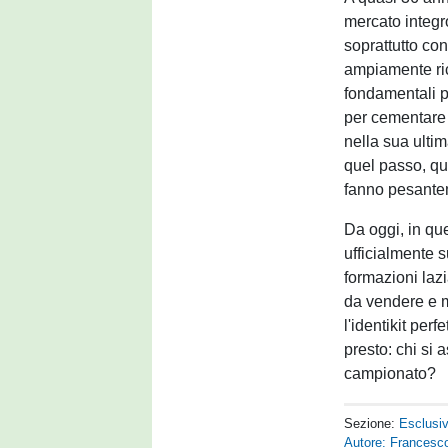
mercato integro
soprattutto co
ampiamente ric
fondamentali p
per cementare 
nella sua ulti
quel passo, que
fanno pesantem
Da oggi, in que
ufficialmente s
formazioni lazi
da vendere e m
l'identikit perf
presto: chi si 
campionato?
Sezione:
Esclusi
Autore: Francesco 