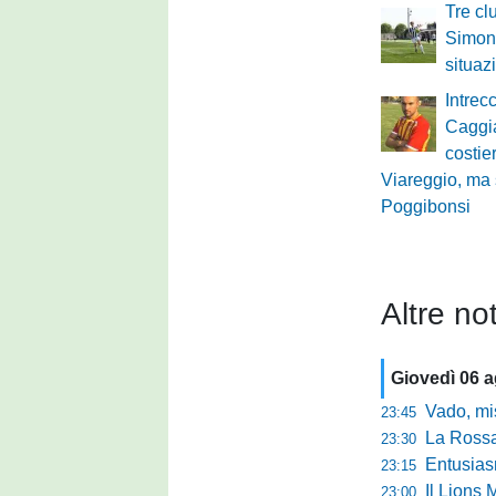
Tre cl
Simone
situaz
Intrec
Caggi
costie
Viareggio, ma 
Poggibonsi
Altre not
Giovedì 06 
Vado, mister 
23:45
La Rossan
23:30
Entusiasmo 
23:15
Il Lions 
23:00