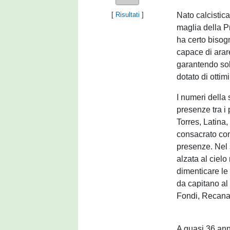
Nato calcistica
[
Risultati
]
maglia della Pr
ha certo bisogn
capace di arare
garantendo soli
dotato di ottim
I numeri della 
presenze tra i
Torres, Latina,
consacrato com
presenze. Nel 
alzata al ciel
dimenticare le
da capitano al
Fondi, Recana
A quasi 36 anni