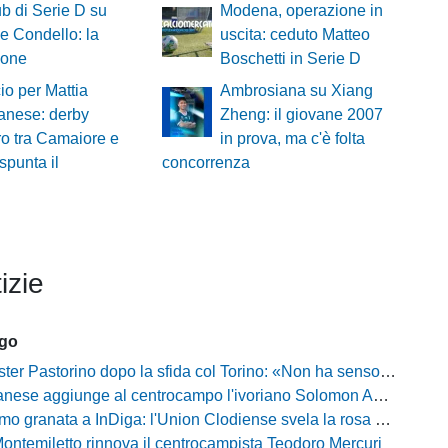
ub di Serie D su
Modena, operazione in
 Condello: la
uscita: ceduto Matteo
ione
Boschetti in Serie D
cio per Mattia
Ambrosiana su Xiang
anese: derby
Zheng: il giovane 2007
ro tra Camaiore e
in prova, ma c'è folta
spunta il
concorrenza
izie
ago
Pastorino dopo la sfida col Torino: «Non ha senso chiudersi e fare le barricate»
ese aggiunge al centrocampo l'ivoriano Solomon Andrews Manu
granata a InDiga: l'Union Clodiense svela la rosa per la nuova annata
Montemiletto rinnova il centrocampista Teodoro Mercuri