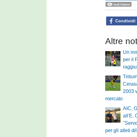
vedi letture
Condividi
Altre no
Un inn
per il
raggi
Tritium
Cerasa
2003 v
mercato
AIC, G
all'E.
"Servo
per gli atleti di