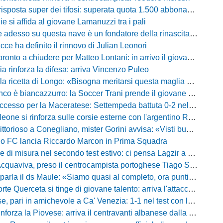
risposta super dei tifosi: superata quota 1.500 abbonamenti
lie si affida al giovane Lamanuzzi tra i pali
sso su questa nave è un fondatore della rinascita»: Davis carica l'ambiente Messina
acce ha definito il rinnovo di Julian Leonori
o a chiudere per Matteo Lontani: in arrivo il giovane talento dello Spezia
ia rinforza la difesa: arriva Vincenzo Puleo
ricetta di Longo: «Bisogna meritarsi questa maglia ogni singolo giorno»
 biancazzurro: la Soccer Trani prende il giovane attaccante ex Monopoli
esso per la Maceratese: Settempeda battuta 0-2 nella ripresa
eone si rinforza sulle corsie esterne con l'argentino Rotela
oso a Conegliano, mister Gorini avvisa: «Visti buoni spunti, ma c'è ancora tanto da lavorare»
rio FC lancia Riccardo Marcon in Prima Squadra
misura nel secondo test estivo: ci pensa Lagzir a piegare l'Equipe Campania
Acquaviva, preso il centrocampista portoghese Tiago Santos
a il ds Maule: «Siamo quasi al completo, ora puntiamo sugli esterni d'attacco»
te Querceta si tinge di giovane talento: arriva l'attaccante Lucchesi
ari in amichevole a Ca' Venezia: 1-1 nel test con la Primavera lagunare
forza la Piovese: arriva il centravanti albanese dalla serie D