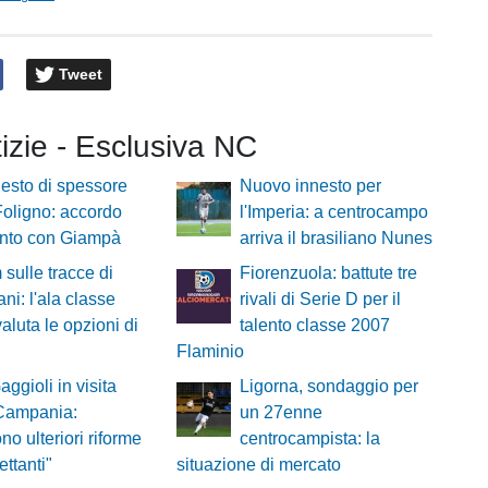
Tweet
tizie - Esclusiva NC
esto di spessore
Nuovo innesto per
 Foligno: accordo
l'Imperia: a centrocampo
unto con Giampà
arriva il brasiliano Nunes
 sulle tracce di
Fiorenzuola: battute tre
ni: l'ala classe
rivali di Serie D per il
aluta le opzioni di
talento classe 2007
Flaminio
aggioli in visita
Ligorna, sondaggio per
 Campania:
un 27enne
no ulteriori riforme
centrocampista: la
lettanti"
situazione di mercato