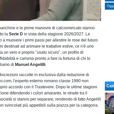
Oggi
e panchine e le prime manovre di calciomercato stanno
do la
Serie D
in vista della stagione 2026/2027. Le
o a muovere i primi passi per allestire le rose del futuro
omi destinati ad animare le trattative estive, ce n'è uno
 un vero e proprio "usato sicuro", un profilo di
idabilità e carisma pronto a fare la fortuna di chi lo
liamo di
Manuel Angelilli
.
iscrezioni raccolte in esclusiva dalla redazione di
io.com, l'esperto esterno romano classe 1990 non
Cal
oprio accordo con il Trastevere. Dopo le ultime stagioni
ione difendendo i colori amaranto, le strade tra il
società si stanno per separare, rendendo di fatto Angelilli
ri svincolati più appetibili sulla piazza per la categoria.