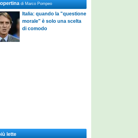
Copertina
di Marco Pompeo
Italia: quando la "questione
morale" è solo una scelta
di comodo
iù lette