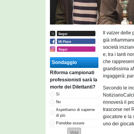
Il valzer dell
Segui
già infiamman
Mi Piace
società inizian
Segui
e, tra i tanti n
che rappresenta
Sondaggio
grandissima aff
Riforma campionati
ingaggerà: par
professionisti sarà la
morte dei Dilettanti?
Secondo le ind
Si
NotiziarioCalc
rinnoverà il pr
No
trascorse nel R
Aspettiamo di saperne
di più
giocatore e la 
Potrebbe essere
uno dei giocato