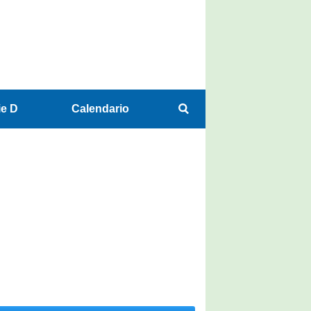
ie D
Calendario