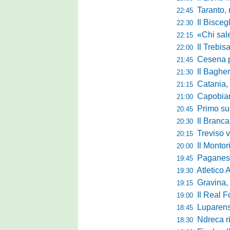
Taranto, 
22:45
Il Bisceg
22:30
«Chi sale ade
22:15
Il Trebis
22:00
Cesena pront
21:45
Il Bagher
21:30
Catania, la 
21:15
Capobianco è
21:00
Primo succ
20:45
Il Brancal
20:30
Treviso vittori
20:15
Il Monto
20:00
Paganese di 
19:45
Atletico 
19:30
Gravina, parl
19:15
Il Real For
19:00
Luparense, p
18:45
Ndreca rin
18:30