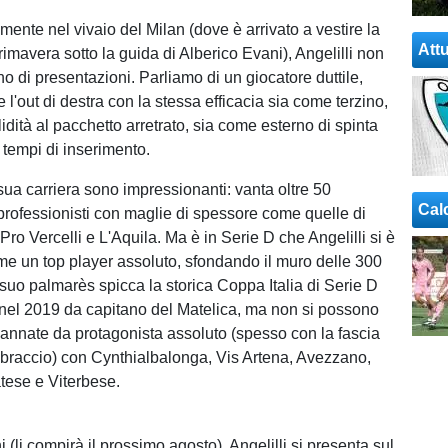
mente nel vivaio del Milan (dove è arrivato a vestire la
Attu
imavera sotto la guida di Alberico Evani), Angelilli non
o di presentazioni. Parliamo di un giocatore duttile,
 l'out di destra con la stessa efficacia sia come terzino,
dità al pacchetto arretrato, sia come esterno di spinta
i tempi di inserimento.
sua carriera sono impressionanti: vanta oltre 50
Cal
 professionisti con maglie di spessore come quelle di
 Pro Vercelli e L'Aquila. Ma è in Serie D che Angelilli si è
e un top player assoluto, sfondando il muro delle 300
suo palmarès spicca la storica Coppa Italia di Serie D
o nel 2019 da capitano del Matelica, ma non si possono
 annate da protagonista assoluto (spesso con la fascia
 braccio) con Cynthialbalonga, Vis Artena, Avezzano,
tese e Viterbese.
 (li compirà il prossimo agosto), Angelilli si presenta sul