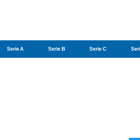
Serie A
Serie B
Serie C
Ser