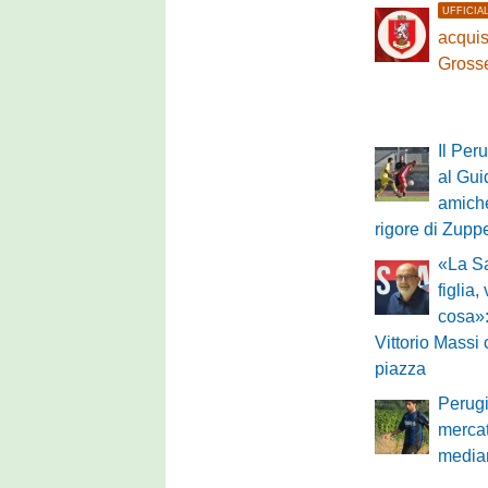
UFFICIA
acquis
Gross
Il Per
al Gui
amiche
rigore di Zupp
«La S
figlia
cosa»:
Vittorio Mass
piazza
Perugi
mercat
median