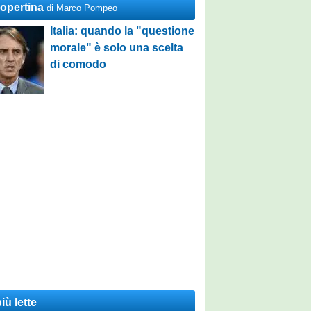
Copertina
di Marco Pompeo
Italia: quando la "questione
morale" è solo una scelta
di comodo
iù lette