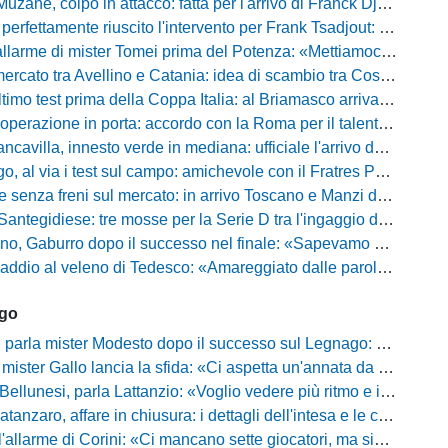
uzane, colpo in attacco: fatta per l'arrivo di Franck Djoulou
fettamente riuscito l'intervento per Frank Tsadjout: il comunicato del club
i mister Tomei prima del Potenza: «Mettiamoci l'elmetto, l'obiettivo è la salvezza e non dobbiamo vendere fumo!»
to tra Avellino e Catania: idea di scambio tra Cosimo Patierno e Kaleb Jimenez
test prima della Coppa Italia: al Briamasco arriva il triangolare con Südtirol e Campodarsego
perazione in porta: accordo con la Roma per il talento Zelezny
illa, innesto verde in mediana: ufficiale l'arrivo del classe 2008 Gianluca Ajello
 via i test sul campo: amichevole con il Fratres Perignano e sguardo al nuovo girone E
nza freni sul mercato: in arrivo Toscano e Manzi dall'Avellino per la Serie C
gidiese: tre mosse per la Serie D tra l'ingaggio di Diakhate e due rinnovi chiave
ro dopo il successo nel finale: «Sapevamo che avremmo sofferto, ma si è vista la voglia di vincere»
l veleno di Tedesco: «Amareggiato dalle parole di Alessandro Gaucci, mi hanno ferito umanamente»
ago
mister Modesto dopo il successo sul Legnago: "Buona tenuta nervosa, ma dobbiamo migliorare"
Gallo lancia la sfida: «Ci aspetta un'annata da protagonisti in B, ma qui nessuno ha il posto fisso»
esi, parla Lattanzio: «Voglio vedere più ritmo e intensità, dobbiamo lasciare tutto sul campo»
zaro, affare in chiusura: i dettagli dell'intesa e le cifre dell'operazione
llarme di Corini: «Ci mancano sette giocatori, ma siamo una squadra forte»