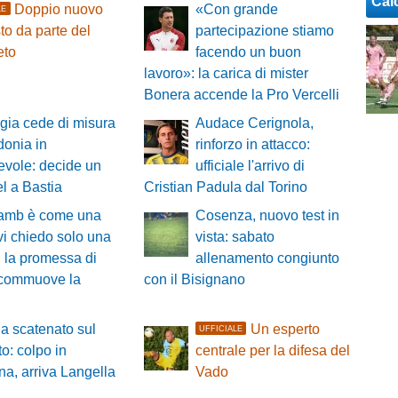
Cal
Doppio nuovo
«Con grande
LE
to da parte del
partecipazione stiamo
eto
facendo un buon
lavoro»: la carica di mister
Bonera accende la Pro Vercelli
ugia cede di misura
Audace Cerignola,
donia in
rinforzo in attacco:
vole: decide un
ufficiale l'arrivo di
el a Bastia
Cristian Padula dal Torino
amb è come una
Cosenza, nuovo test in
, vi chiedo solo una
vista: sabato
 la promessa di
allenamento congiunto
i commuove la
con il Bisignano
a scatenato sul
Un esperto
UFFICIALE
o: colpo in
centrale per la difesa del
a, arriva Langella
Vado