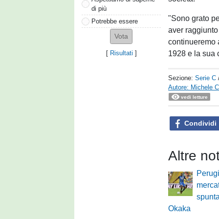
di più
"Sono grato pe
Potrebbe essere
aver raggiunto 
continueremo a
1928 e la sua ci
[
Risultati
]
Sezione:
Serie C
Autore: Michele Ca
vedi letture
Condividi
Altre no
Perugi
mercat
spunta
Okaka