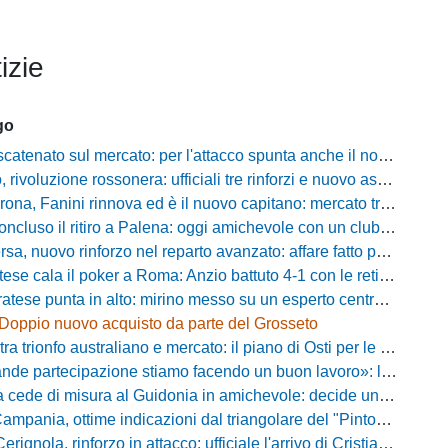
izie
go
atenato sul mercato: per l'attacco spunta anche il nome di Okaka
oluzione rossonera: ufficiali tre rinforzi e nuovo assetto al vertice del club
 Fanini rinnova ed è il nuovo capitano: mercato tra colpi esperti e l'addio a Daffara
luso il ritiro a Palena: oggi amichevole con un club di D verso la Coppa
, nuovo rinforzo nel reparto avanzato: affare fatto per Della Pietra
ala il poker a Roma: Anzio battuto 4-1 con le reti di Palmieri, Esposito, Suhs e Maggio
ese punta in alto: mirino messo su un esperto centrocampista
Doppio nuovo acquisto da parte del Grosseto
rionfo australiano e mercato: il piano di Osti per le uscite e la suggestione Almena
tecipazione stiamo facendo un buon lavoro»: la carica di mister Bonera accende la Pro Vercelli
ede di misura al Guidonia in amichevole: decide un rigore di Zuppel a Bastia
pania, ottime indicazioni dal triangolare del "Pinto": il report
nola, rinforzo in attacco: ufficiale l'arrivo di Cristian Padula dal Torino