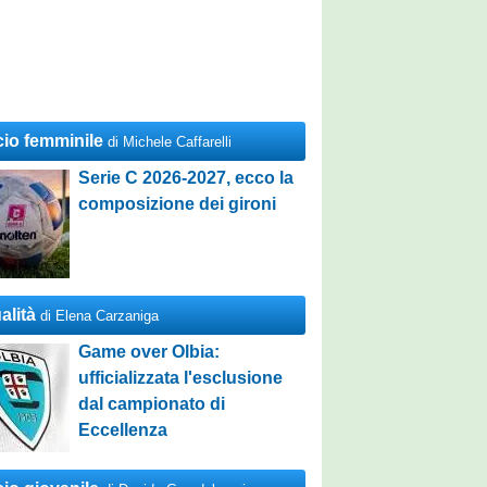
cio femminile
di Michele Caffarelli
Serie C 2026-2027, ecco la
composizione dei gironi
alità
di Elena Carzaniga
Game over Olbia:
ufficializzata l'esclusione
dal campionato di
Eccellenza