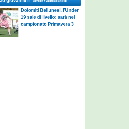
cio giovanile
di Davide Guardabascio
Dolomiti Bellunesi, l’Under
19 sale di livello: sarà nel
campionato Primavera 3