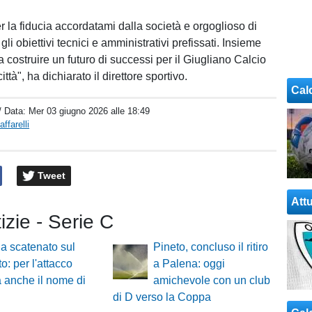
r la fiducia accordatami dalla società e orgoglioso di
gli obiettivi tecnici e amministrativi prefissati. Insieme
 costruire un futuro di successi per il Giugliano Calcio
ttà", ha dichiarato il direttore sportivo.
Cal
/ Data:
Mer 03 giugno 2026 alle 18:49
ffarelli
Tweet
Attu
tizie - Serie C
a scatenato sul
Pineto, concluso il ritiro
o: per l'attacco
a Palena: oggi
 anche il nome di
amichevole con un club
di D verso la Coppa