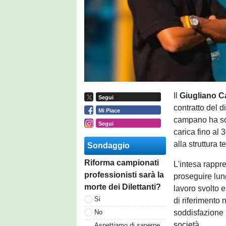
Il
Giugliano C
Segui
contratto del d
Mi Piace
campano ha sot
Segui
carica fino al
alla struttura 
Sondaggio
Riforma campionati
L'intesa rappr
professionisti sarà la
proseguire lung
morte dei Dilettanti?
lavoro svolto e
Si
di riferimento
soddisfazione p
No
società.
Aspettiamo di saperne