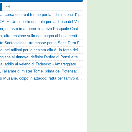
Ieri
Catania, corsa contro il tempo per la fideiussione: l'annuncio della società e le ragioni dello slittamento
UFFICIALE: Un esperto centrale per la difesa del Vado
Ternana, rinforzo in attacco: in arrivo Pasquale Costanzo dalla Paganese
Livorno, alta tensione sulla campagna abbonamenti: la stoccata della Curva Nord alla società
Mercato Santegidiese: tre mosse per la Serie D tra l'ingaggio di Diakhate e due rinnovi chiave
Perugia, sei milioni per la scalata alla A: la forza della nuova societa e il progetto di Alessandro Gaucci
La Reggiana si rinnova: definito l'arrivo di Ponsi e test con l'Alcione
Perugia, addio al veleno di Tedesco: «Amareggiato dalle parole di Alessandro Gaucci, mi hanno ferito umanamente»
Ascoli, l'allarme di mister Tomei prima del Potenza: «Mettiamoci l'elmetto, l'obiettivo è la salvezza e non dobbiamo vendere fumo!»
Cjarlins Muzane, colpo in attacco: fatta per l'arrivo di Franck Djoulou