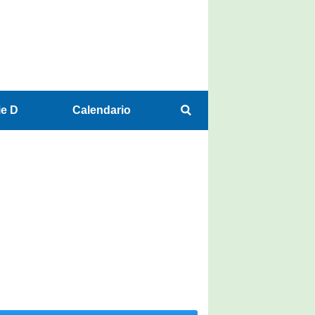
ie D
Calendario