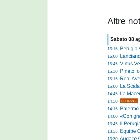
Altre not
Sabato 08 a
Perugia sc
16:15
Lanciano, riv
16:00
Virtus Verona,
15:45
Pineto, conc
15:30
Real Aversa
15:15
La Scafatese c
15:00
La Macerat
14:45
14:30
UFFICIALE
Palermo tra t
14:15
«Con grande par
14:00
Il Perugia c
13:45
Equipe Cam
13:35
Audace Cerig
13:30