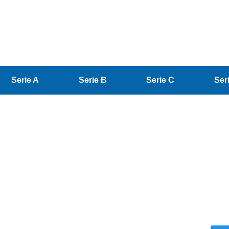
Serie A
Serie B
Serie C
Ser