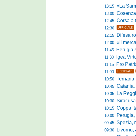
«La Samb è com
13:15
Cosenza, n
13:00
Corsa a tr
12:45
12:30
UFFICIALE
Difesa ro
12:15
«Il mercato
12:00
Perugia s
11:45
Igea Virtus,
11:30
Pro Patria,
11:15
11:00
UFFICIALE
Ternana, r
10:50
Catania, corsa 
10:45
La Reggian
10:35
Siracusa, pa
10:30
Coppa Italia Se
10:15
Perugia, sei mi
10:00
Spezia, ris
09:45
Livorno, alta
09:30