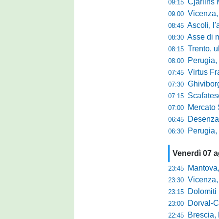
Cjarlins M
09:15
Vicenza, per
09:00
Ascoli, l'allarme d
08:45
Asse di merca
08:30
Trento, ultimo 
08:15
Perugia, o
08:00
Virtus Francav
07:45
Ghiviborgo, al
07:30
Scafatese se
07:15
Mercato Sante
07:00
Desenzano, Gabur
06:45
Perugia, addio a
06:30
Venerdì 07 
Mantova, parla 
23:45
Vicenza, mister 
23:30
Dolomiti Bellun
23:15
Dorval-Catan
23:00
Brescia, l'a
22:45