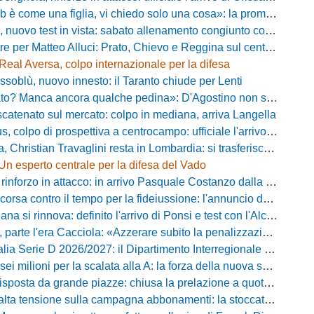
e una figlia, vi chiedo solo una cosa»: la promessa di Vittorio Massi commuove la piazza
uovo test in vista: sabato allenamento congiunto con il Bisignano
e per Matteo Alluci: Prato, Chievo e Reggina sul centrocampista
Real Aversa, colpo internazionale per la difesa
ssoblù, nuovo innesto: il Taranto chiude per Lenti
? Manca ancora qualche pedina»: D'Agostino non si ferma e punta in alto
catenato sul mercato: colpo in mediana, arriva Langella
 colpo di prospettiva a centrocampo: ufficiale l'arrivo di Bilal Khamlich
 Christian Travaglini resta in Lombardia: si trasferisce in Serie D
Un esperto centrale per la difesa del Vado
inforzo in attacco: in arrivo Pasquale Costanzo dalla Paganese
contro il tempo per la fideiussione: l'annuncio della società e le ragioni dello slittamento
a si rinnova: definito l'arrivo di Ponsi e test con l'Alcione
rte l'era Cacciola: «Azzerare subito la penalizzazione, saremo camaleontici»
rie D 2026/2027: il Dipartimento Interregionale corregge il tabellone, ecco i nuovi abbinamenti
lioni per la scalata alla A: la forza della nuova societa e il progetto di Alessandro Gaucci
posta da grande piazze: chiusa la prelazione a quota 5.164 abbonamenti
 tensione sulla campagna abbonamenti: la stoccata della Curva Nord alla società