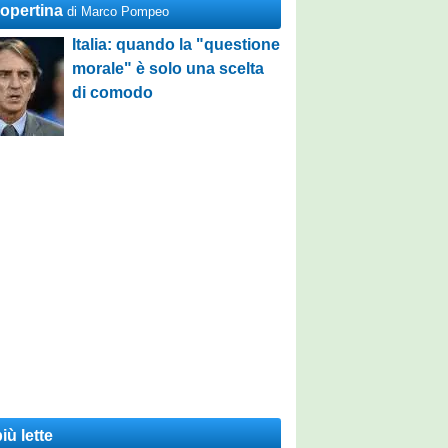
Copertina
di Marco Pompeo
Italia: quando la "questione
morale" è solo una scelta
di comodo
iù lette