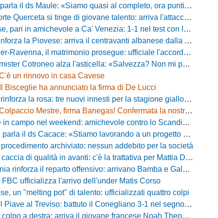
a il ds Maule: «Siamo quasi al completo, ora puntiamo sugli esterni d'attacco»
te Querceta si tinge di giovane talento: arriva l'attaccante Lucchesi
ari in amichevole a Ca' Venezia: 1-1 nel test con la Primavera lagunare
forza la Piovese: arriva il centravanti albanese dalla serie D
avenna, il matrimonio prosegue: ufficiale l'accordo quinquennale per l'attacco
otroneo alza l'asticella: «Salvezza? Non mi pongo limiti, voglio vincere più partite possibile»
C'è un rinnovo in casa Cavese
Il Bisceglie ha annunciato la firma di De Lucci
 rinforza la rosa: tre nuovi innesti per la stagione gialloblù
Colpaccio Mestre, firma Banegas! Confermata la nostra anteprima
campo nel weekend: amichevole contro lo Scandicci allo stadio Strulli di Monsummano
parla il ds Cacace: «Stiamo lavorando a un progetto ambizioso»
 procedimento archiviato: nessun addebito per la società
ccia di qualità in avanti: c'è la trattativa per Mattia Della Morte
ia rinforza il reparto offensivo: arrivano Bamba e Galeota
 FBC ufficializza l'arrivo dell'under Matis Corso
, un "melting pot" di talento: ufficializzati quattro colpi
iave al Treviso: battuto il Conegliano 3-1 nel segno di Gerbi e Vita
colpo a destra: arriva il giovane francese Noah Theodore