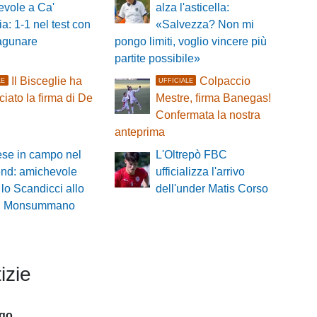
evole a Ca'
alza l'asticella:
a: 1-1 nel test con
«Salvezza? Non mi
lagunare
pongo limiti, voglio vincere più
partite possibile»
Il Bisceglie ha
Colpaccio
LE
UFFICIALE
iato la firma di De
Mestre, firma Banegas!
Confermata la nostra
anteprima
ese in campo nel
L'Oltrepò FBC
nd: amichevole
ufficializza l'arrivo
 lo Scandicci allo
dell'under Matis Corso
i di Monsummano
izie
ago