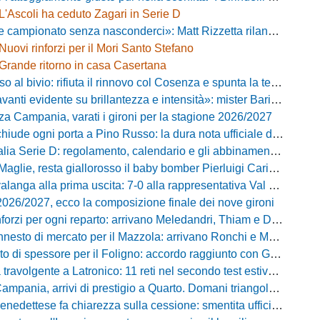
L'Ascoli ha ceduto Zagari in Serie D
ionato senza nasconderci»: Matt Rizzetta rilancia le ambizioni del Campobasso
Nuovi rinforzi per il Mori Santo Stefano
Grande ritorno in casa Casertana
 bivio: rifiuta il rinnovo col Cosenza e spunta la tentazione Foggia
vidente su brillantezza e intensità»: mister Barilari promuove il Pineto dopo il test a Palena
za Campania, varati i gironi per la stagione 2026/2027
iude ogni porta a Pino Russo: la dura nota ufficiale del presidente Di Labio
 Serie D: regolamento, calendario e gli abbinamenti dei primi due turni
aglie, resta giallorosso il baby bomber Pierluigi Cariddi
ga alla prima uscita: 7-0 alla rappresentativa Val di Chiana con un grande Losavio
2026/2027, ecco la composizione finale dei nove gironi
forzi per ogni reparto: arrivano Meledandri, Thiam e Damiano
nesto di mercato per il Mazzola: arrivano Ronchi e Mugelli
o di spessore per il Foligno: accordo raggiunto con Giampà
avolgente a Latronico: 11 reti nel secondo test estivo per i molossi
nia, arrivi di prestigio a Quarto. Domani triangolare con Casertana e Ischia
ttese fa chiarezza sulla cessione: smentita ufficiale del presidente Massi