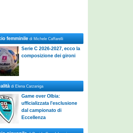
cio femminile
di Michele Caffarelli
Serie C 2026-2027, ecco la
composizione dei gironi
alità
di Elena Carzaniga
Game over Olbia:
ufficializzata l'esclusione
dal campionato di
Eccellenza