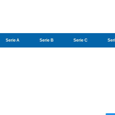
Serie A
Serie B
Serie C
Ser