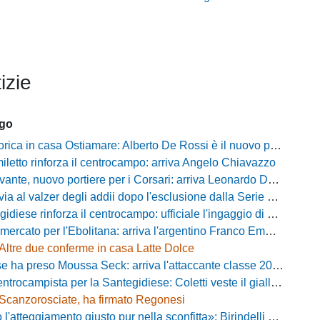
izie
ago
ca in casa Ostiamare: Alberto De Rossi è il nuovo presidente biancoviola
iletto rinforza il centrocampo: arriva Angelo Chiavazzo
ante, nuovo portiere per i Corsari: arriva Leonardo De Franceschi
 valzer degli addii dopo l'esclusione dalla Serie D: Salzano verso una big campana
iese rinforza il centrocampo: ufficiale l'ingaggio di Luca Scimia
ercato per l'Ebolitana: arriva l'argentino Franco Emmanuel Boló
Altre due conferme in casa Latte Dolce
 ha preso Moussa Seck: arriva l'attaccante classe 2006
rocampista per la Santegidiese: Coletti veste il giallorosso
Scanzorosciate, ha firmato Regonesi
ggiamento giusto pur nella sconfitta»: Birindelli promuove il Novara nonostante il KO di Chiavari