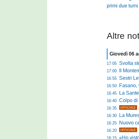
primi due turni
Altre not
Giovedì 06 
Svolta stori
17:05
Il Montem
17:00
Sestri Lev
16:55
Fasano, via al
16:50
La Santegid
16:45
Colpo di m
16:40
16:35
UFFICIALE
La Murese
16:30
Nuovo cent
16:25
16:20
UFFICIALE
«Ho visto l'atte
16:15