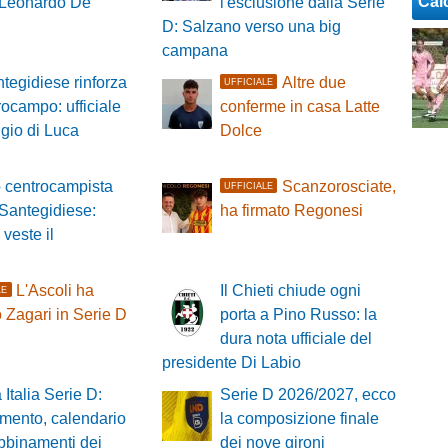
Cal
 Leonardo De
l'esclusione dalla Serie
D: Salzano verso una big
campana
tegidiese rinforza
Altre due
UFFICIALE
trocampo: ufficiale
conferme in casa Latte
ggio di Luca
Dolce
 centrocampista
Scanzorosciate,
UFFICIALE
 Santegidiese:
ha firmato Regonesi
 veste il
L'Ascoli ha
Il Chieti chiude ogni
LE
 Zagari in Serie D
porta a Pino Russo: la
dura nota ufficiale del
presidente Di Labio
Italia Serie D:
Serie D 2026/2027, ecco
mento, calendario
la composizione finale
abbinamenti dei
dei nove gironi