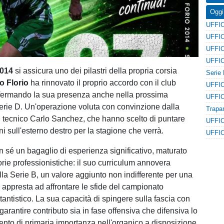
Oggi
2014
si assicura uno dei pilastri della propria corsia
po Florio
ha rinnovato il proprio accordo con il club
ermando la sua presenza anche nella prossima
erie D. Un'operazione voluta con convinzione dalla
l tecnico Carlo Sanchez, che hanno scelto di puntare
i sull'esterno destro per la stagione che verrà.
n sé un bagaglio di esperienza significativo, maturato
orie professionistiche: il suo curriculum annovera
alla Serie B, un valore aggiunto non indifferente per una
 appresta ad affrontare le sfide del campionato
tantistico. La sua capacità di spingere sulla fascia con
 garantire contributo sia in fase offensiva che difensiva lo
nto di primaria importanza nell'organico a disposizione