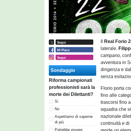
Il
Real Forio 
Segui
laterale.
Filip
Mi Piace
campano, conf
Segui
avventura in S
dirigenza e da
Sondaggio
senza esitazion
Riforma campionati
professionisti sarà la
Florio porta co
morte dei Dilettanti?
fino alle categ
Si
trascorsi fino 
squadra che si
No
nazionale dilet
Aspettiamo di saperne
di più
continuità e di
Potrebbe essere
rende un eleme