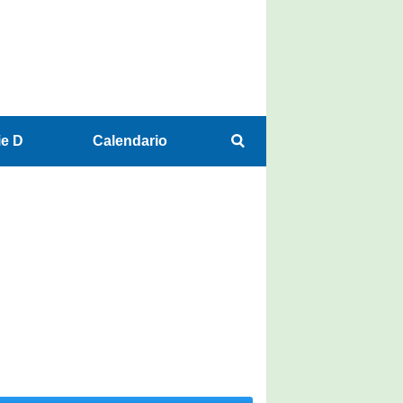
ie D
Calendario