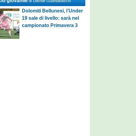
cio giovanile
di Davide Guardabascio
Dolomiti Bellunesi, l’Under
19 sale di livello: sarà nel
campionato Primavera 3