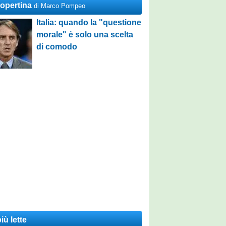
Copertina
di Marco Pompeo
Italia: quando la "questione
morale" è solo una scelta
di comodo
iù lette