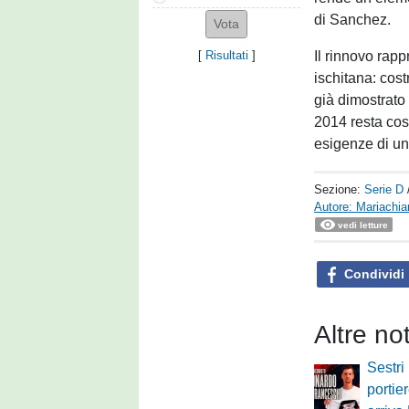
di Sanchez.
Il rinnovo rap
[
Risultati
]
ischitana: cos
già dimostrato 
2014 resta così
esigenze di un
Sezione:
Serie D
Autore: Mariachia
vedi letture
Condividi
Altre no
Sestri
portier