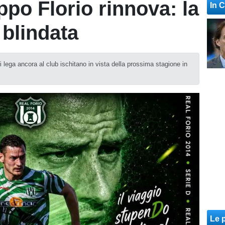
ippo Florio rinnova: la
In 
 blindata
i lega ancora al club ischitano in vista della prossima stagione in
Le p