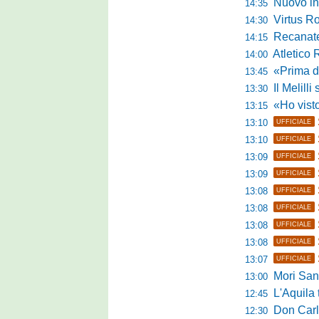
Nuovo inne
14:35
Virtus R
14:30
Recanatese, 
14:15
Atletico 
14:00
«Prima di fare un 
13:45
Il Melilli 
13:30
«Ho visto ottim
13:15
13:10
UFFICIALE
13:10
UFFICIALE
13:09
UFFICIALE
13:09
UFFICIALE
13:08
UFFICIALE
13:08
UFFICIALE
13:08
UFFICIALE
13:08
UFFICIALE
13:07
UFFICIALE
Mori Sant
13:00
L'Aquila trav
12:45
Don Carlo Mi
12:30