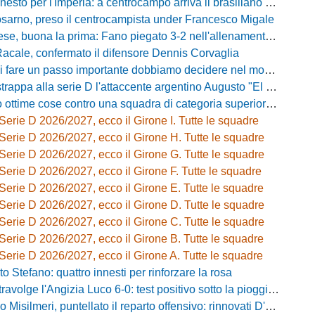
sto per l'Imperia: a centrocampo arriva il brasiliano Nunes
osarno, preso il centrocampista under Francesco Migale
buona la prima: Fano piegato 3-2 nell'allenamento congiunto del Tubaldi
Racale, confermato il difensore Dennis Corvaglia
passo importante dobbiamo decidere nel modo giusto»: Greco e il rebus mercato dopo la vittoria con l'Ossese
strappa alla serie D l'attaccente argentino Augusto "El Tato" Diaz
e cose contro una squadra di categoria superiore»: Franzini analizza il test del Piacenza
Serie D 2026/2027, ecco il Girone I. Tutte le squadre
Serie D 2026/2027, ecco il Girone H. Tutte le squadre
Serie D 2026/2027, ecco il Girone G. Tutte le squadre
Serie D 2026/2027, ecco il Girone F. Tutte le squadre
Serie D 2026/2027, ecco il Girone E. Tutte le squadre
Serie D 2026/2027, ecco il Girone D. Tutte le squadre
Serie D 2026/2027, ecco il Girone C. Tutte le squadre
Serie D 2026/2027, ecco il Girone B. Tutte le squadre
Serie D 2026/2027, ecco il Girone A. Tutte le squadre
o Stefano: quattro innesti per rinforzare la rosa
olge l'Angizia Luco 6-0: test positivo sotto la pioggia, doppietta per Gasperoni
silmeri, puntellato il reparto offensivo: rinnovati D'Aquila e Di Caccamo