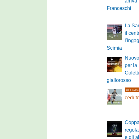
arriva
Franceschi
La San
il cen
l'inga
Scimia
Nuovo
per la
Coletti
giallorosso
UFFICIA
ceduto
Coppa 
regola
e gli 