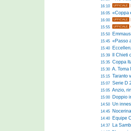
16:10
UFFICIALE
«Coppa e camp
16:05
16:00
UFFICIALE
15:55
UFFICIALE
Emmausso al
15:50
«Passo avanti e
15:45
Eccellen
15:40
Il Chieti ch
15:39
Coppa Italia
15:35
A. Toma M
15:30
Taranto valan
15:15
Serie D 
15:07
Anzio, rin
15:05
Doppio in
15:00
Un innest
14:50
Nocerina tr
14:45
Equipe Campa
14:40
La Sambenede
14:37