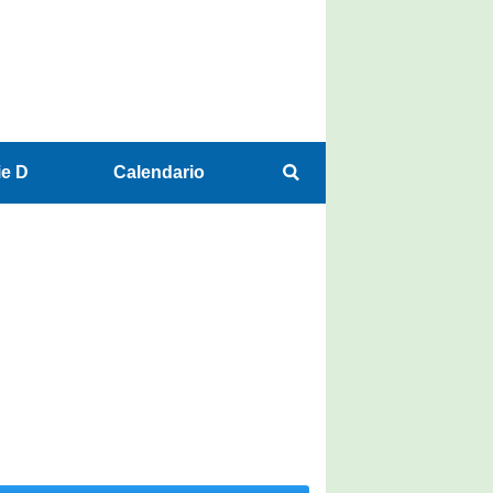
ie D
Calendario