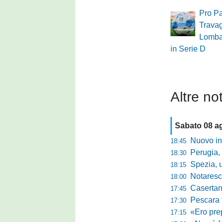
Pro Pa
Travag
Lombar
in Serie D
Altre not
Sabato 08 a
Nuovo innes
18:45
Perugia, m
18:30
Spezia, ultim
18:15
Notaresco, ogg
18:00
Casertana, buon
17:45
Pescara tra c
17:30
«Ero preparato 
17:15