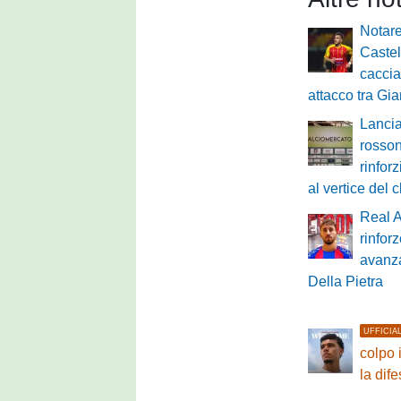
Notare
Caste
caccia 
attacco tra G
Lancia
rossone
rinfor
al vertice del 
Real 
rinfor
avanza
Della Pietra
UFFICIA
colpo 
la dif