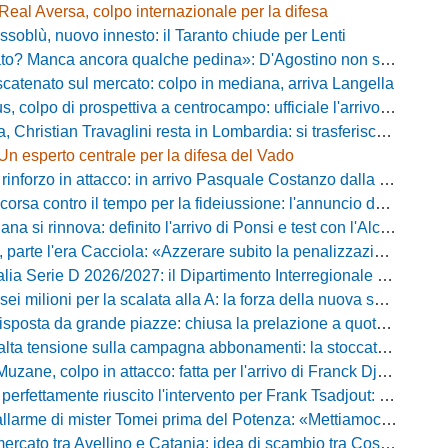
Real Aversa, colpo internazionale per la difesa
ssoblù, nuovo innesto: il Taranto chiude per Lenti
? Manca ancora qualche pedina»: D'Agostino non si ferma e punta in alto
catenato sul mercato: colpo in mediana, arriva Langella
 colpo di prospettiva a centrocampo: ufficiale l'arrivo di Bilal Khamlich
 Christian Travaglini resta in Lombardia: si trasferisce in Serie D
Un esperto centrale per la difesa del Vado
inforzo in attacco: in arrivo Pasquale Costanzo dalla Paganese
contro il tempo per la fideiussione: l'annuncio della società e le ragioni dello slittamento
a si rinnova: definito l'arrivo di Ponsi e test con l'Alcione
rte l'era Cacciola: «Azzerare subito la penalizzazione, saremo camaleontici»
rie D 2026/2027: il Dipartimento Interregionale corregge il tabellone, ecco i nuovi abbinamenti
lioni per la scalata alla A: la forza della nuova societa e il progetto di Alessandro Gaucci
posta da grande piazze: chiusa la prelazione a quota 5.164 abbonamenti
 tensione sulla campagna abbonamenti: la stoccata della Curva Nord alla società
uzane, colpo in attacco: fatta per l'arrivo di Franck Djoulou
fettamente riuscito l'intervento per Frank Tsadjout: il comunicato del club
i mister Tomei prima del Potenza: «Mettiamoci l'elmetto, l'obiettivo è la salvezza e non dobbiamo vendere fumo!»
to tra Avellino e Catania: idea di scambio tra Cosimo Patierno e Kaleb Jimenez