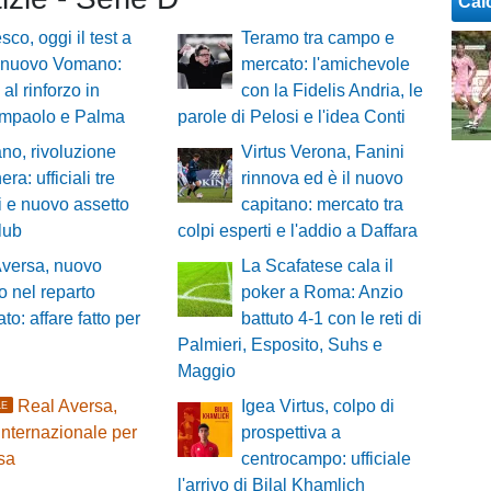
Cal
sco, oggi il test a
Teramo tra campo e
lnuovo Vomano:
mercato: l'amichevole
al rinforzo in
con la Fidelis Andria, le
iampaolo e Palma
parole di Pelosi e l'idea Conti
no, rivoluzione
Virtus Verona, Fanini
ra: ufficiali tre
rinnova ed è il nuovo
zi e nuovo assetto
capitano: mercato tra
club
colpi esperti e l'addio a Daffara
Aversa, nuovo
La Scafatese cala il
zo nel reparto
poker a Roma: Anzio
to: affare fatto per
battuto 4-1 con le reti di
Palmieri, Esposito, Suhs e
Maggio
Real Aversa,
Igea Virtus, colpo di
LE
internazionale per
prospettiva a
esa
centrocampo: ufficiale
l'arrivo di Bilal Khamlich