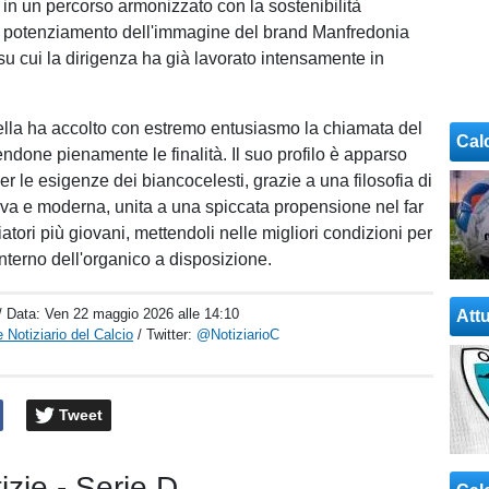
, in un percorso armonizzato con la sostenibilità
l potenziamento dell'immagine del brand Manfredonia
su cui la dirigenza ha già lavorato intensamente in
lla ha accolto con estremo entusiasmo la chiamata del
Cal
ndone pienamente le finalità. Il suo profilo è apparso
er le esigenze dei biancocelesti, grazie a una filosofia di
iva e moderna, unita a una spiccata propensione nel far
iatori più giovani, mettendoli nelle migliori condizioni per
interno dell'organico a disposizione.
/ Data:
Ven 22 maggio 2026 alle 14:10
Attu
 Notiziario del Calcio
/ Twitter:
@NotiziarioC
Tweet
tizie - Serie D