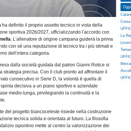
Oggi
a
ha definito il proprio assetto tecnico in vista della
one sportiva 2026/2027, ufficializzando l'accordo con
mella
. L'allenatore di origine campana guiderà la prima
do con sé una reputazione di tecnico tra i più stimati e
terno dell'intera categoria.
resa dalla società guidata dal patron Gianni Rotice si
a strategia precisa. Con il club pronto ad affrontare il
ato consecutivo in Serie D, la volontà è quella di
spinta decisiva a un piano sportivo e aziendale
base medio-lunga, privilegiando la continuità e la
te.
nte del progetto biancoceleste risiede nella costruzione
zione tecnica solida e orientata al futuro. La filosofia
dalizio sipontino mette al centro la valorizzazione dei