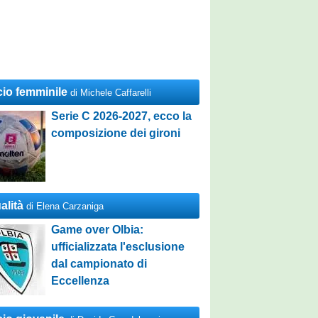
cio femminile
di Michele Caffarelli
Serie C 2026-2027, ecco la
composizione dei gironi
alità
di Elena Carzaniga
Game over Olbia:
ufficializzata l'esclusione
dal campionato di
Eccellenza