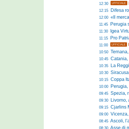
12:30
UFFICIALE
Difesa ro
12:15
«Il mercato
12:00
Perugia s
11:45
Igea Virtus,
11:30
Pro Patria,
11:15
11:00
UFFICIALE
Ternana, r
10:50
Catania, corsa 
10:45
La Reggian
10:35
Siracusa, pa
10:30
Coppa Italia Se
10:15
Perugia, sei mi
10:00
Spezia, ris
09:45
Livorno, alta
09:30
Cjarlins M
09:15
Vicenza, per
09:00
Ascoli, l'allarme d
08:45
Asse di merca
08:30