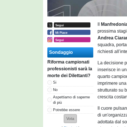
Il
Manfredoni
Segui
prossima stagi
Mi Piace
Andrea Ciara
Segui
squadra, portan
richiesti all'in
Sondaggio
Riforma campionati
La decisione p
professionisti sarà la
inserisce in un
morte dei Dilettanti?
quarto campion
Si
imprimere una 
strutturato su 
No
crescita costan
Aspettiamo di saperne
di più
Il cuore pulsa
Potrebbe essere
di un'organizza
adottata dal so