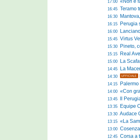
«Non è facile r
17:00
Teramo tra cam
16:45
Mantova, il q
16:30
Perugia sc
16:15
Lanciano, riv
16:00
Virtus Verona,
15:45
Pineto, conc
15:30
Real Aversa
15:15
La Scafatese c
15:00
La Macerat
14:45
14:30
UFFICIALE
Palermo tra t
14:15
«Con grande par
14:00
Il Perugia c
13:45
Equipe Cam
13:35
Audace Cerig
13:30
«La Samb è com
13:15
Cosenza, n
13:00
Corsa a tr
12:45