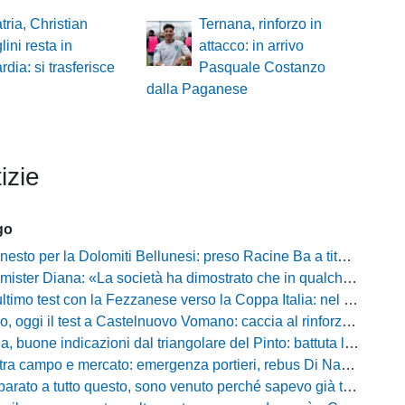
tria, Christian
Ternana, rinforzo in
lini resta in
attacco: in arrivo
dia: si trasferisce
Pasquale Costanzo
dalla Paganese
izie
go
to per la Dolomiti Bellunesi: preso Racine Ba a titolo definitivo
ister Diana: «La società ha dimostrato che in qualche giorno...»
o test con la Fezzanese verso la Coppa Italia: nel mirino la sfida con la Torres
i il test a Castelnuovo Vomano: caccia al rinforzo in attacco tra Giampaolo e Palma
e indicazioni dal triangolare del Pinto: battuta l'Ischia, ora c'è il Cassino prima della Coppa
ampo e mercato: emergenza portieri, rebus Di Nardo e le manovre del ds Foggia
a tutto questo, sono venuto perché sapevo già tutto»: la carica di Nesta al popolo irpino