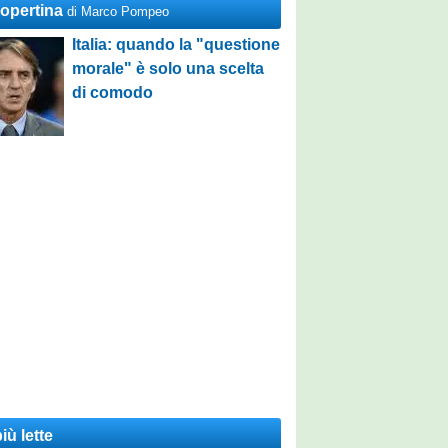
Copertina
di Marco Pompeo
Italia: quando la "questione
morale" è solo una scelta
di comodo
iù lette