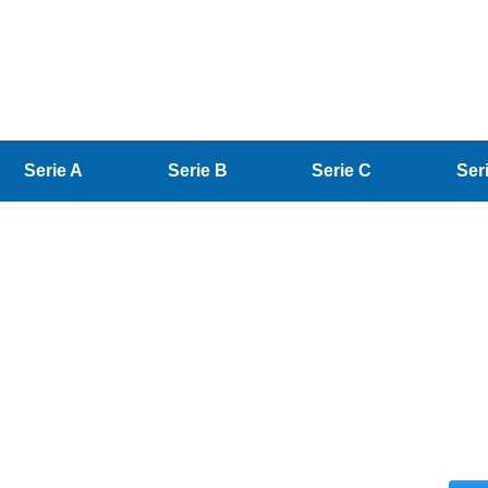
Serie A
Serie B
Serie C
Ser