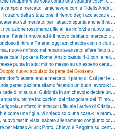
ecuperare tre volte contro una squadra così»: Calabro promuove il carattere del suo Padova
po e mercato: l'amichevole con la Fidelis Andria, le parole di Pelosi e l'idea Conti
uadro della situazione: il rientro degli acciaccati e le trattative di mercato
atenato sul mercato: per l'attacco spunta anche il nome di Okaka
oluzione rossonera: ufficiali tre rinforzi e nuovo assetto al vertice del club
 Fanini rinnova ed è il nuovo capitano: mercato tra colpi esperti e l'addio a Daffara
luso il ritiro a Palena: oggi amichevole con un club di D verso la Coppa
, nuovo rinforzo nel reparto avanzato: affare fatto per Della Pietra
ala il poker a Roma: Anzio battuto 4-1 con le reti di Palmieri, Esposito, Suhs e Maggio
ese punta in alto: mirino messo su un esperto centrocampista
Doppio nuovo acquisto da parte del Grosseto
rionfo australiano e mercato: il piano di Osti per le uscite e la suggestione Almena
tecipazione stiamo facendo un buon lavoro»: la carica di mister Bonera accende la Pro Vercelli
ede di misura al Guidonia in amichevole: decide un rigore di Zuppel a Bastia
pania, ottime indicazioni dal triangolare del "Pinto": il report
nola, rinforzo in attacco: ufficiale l'arrivo di Cristian Padula dal Torino
e una figlia, vi chiedo solo una cosa»: la promessa di Vittorio Massi commuove la piazza
uovo test in vista: sabato allenamento congiunto con il Bisignano
e per Matteo Alluci: Prato, Chievo e Reggina sul centrocampista