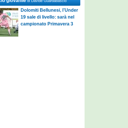
cio giovanile
di Davide Guardabascio
Dolomiti Bellunesi, l’Under
19 sale di livello: sarà nel
campionato Primavera 3