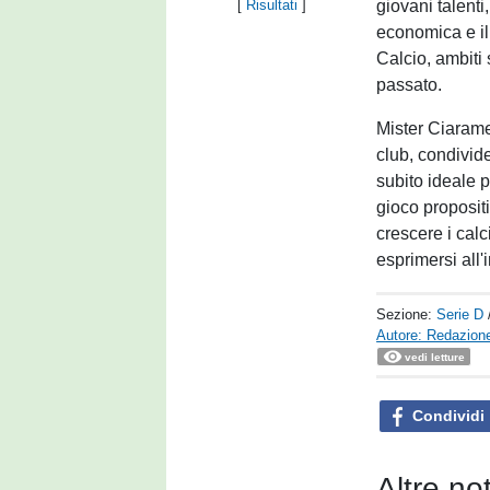
giovani talenti
[
Risultati
]
economica e i
Calcio, ambiti 
passato.
Mister Ciarame
club, condivide
subito ideale p
gioco proposit
crescere i calc
esprimersi all'
Sezione:
Serie D
Autore: Redazione
vedi letture
Condividi
Altre no