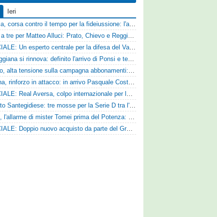
Ieri
Catania, corsa contro il tempo per la fideiussione: l'annuncio della società e le ragioni dello slittamento
Corsa a tre per Matteo Alluci: Prato, Chievo e Reggina sul centrocampista
UFFICIALE: Un esperto centrale per la difesa del Vado
La Reggiana si rinnova: definito l'arrivo di Ponsi e test con l'Alcione
Livorno, alta tensione sulla campagna abbonamenti: la stoccata della Curva Nord alla società
Ternana, rinforzo in attacco: in arrivo Pasquale Costanzo dalla Paganese
UFFICIALE: Real Aversa, colpo internazionale per la difesa
Mercato Santegidiese: tre mosse per la Serie D tra l'ingaggio di Diakhate e due rinnovi chiave
Ascoli, l'allarme di mister Tomei prima del Potenza: «Mettiamoci l'elmetto, l'obiettivo è la salvezza e non dobbiamo vendere fumo!»
UFFICIALE: Doppio nuovo acquisto da parte del Grosseto