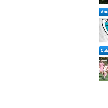
Attu
Cal