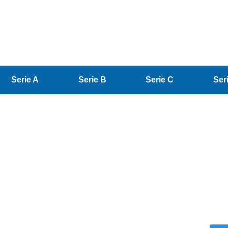
Serie A
Serie B
Serie C
Ser