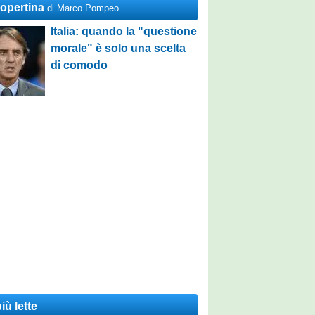
Copertina
di Marco Pompeo
Italia: quando la "questione
morale" è solo una scelta
di comodo
iù lette