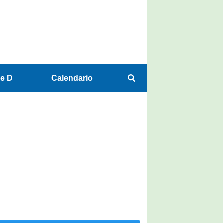
ie D
Calendario