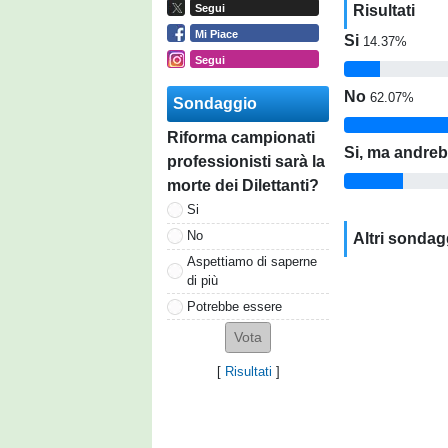
Risultati
Segui
Mi Piace
Si
14.37%
Segui
No
62.07%
Sondaggio
Riforma campionati
Si, ma andreb
professionisti sarà la
morte dei Dilettanti?
Si
No
Altri sondag
Aspettiamo di saperne
di più
Potrebbe essere
[
Risultati
]