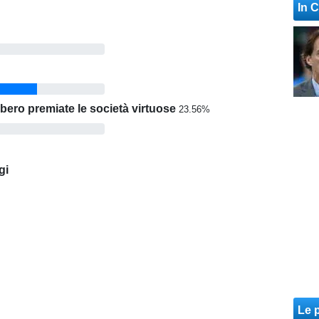
In 
bero premiate le società virtuose
23.56%
gi
Le p