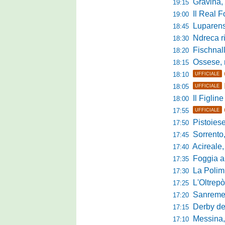
Gravina, parl
19:15
Il Real For
19:00
Luparense, p
18:45
Ndreca rin
18:30
Fischnaller-R
18:20
Ossese, mister C
18:15
18:10
UFFICIALE
18:05
UFFICIALE
Il Figline
18:00
17:55
UFFICIALE
Pistoiese in 
17:50
Sorrento, 
17:45
Acireale,
17:40
Foggia a ca
17:35
La Polimn
17:30
L'Oltrepò
17:25
Sanremese
17:20
Derby del P
17:15
Messina, 
17:10