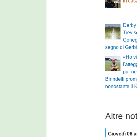
in ca
Derby 
Treviso
Conegl
segno di Gerbi
«Ho vi
l'atte
pur ne
Birindelli pro
nonostante il 
Altre not
Giovedì 06 