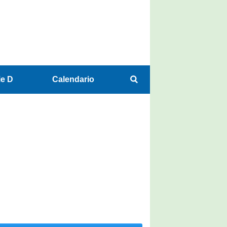
ie D
Calendario