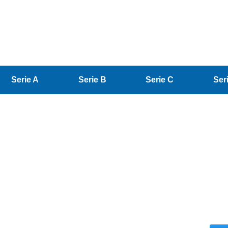
Serie A
Serie B
Serie C
Ser