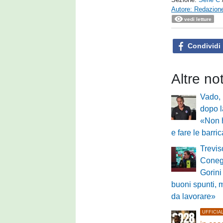
Autore: Redazione
vedi letture
Condividi
Altre no
Vado, 
dopo l
«Non 
e fare le barri
Trevis
Conegl
Gorini
buoni spunti, 
da lavorare»
UFFICIA