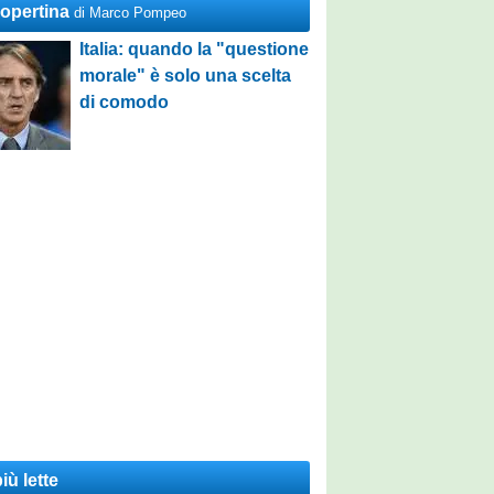
Copertina
di Marco Pompeo
Italia: quando la "questione
morale" è solo una scelta
di comodo
iù lette