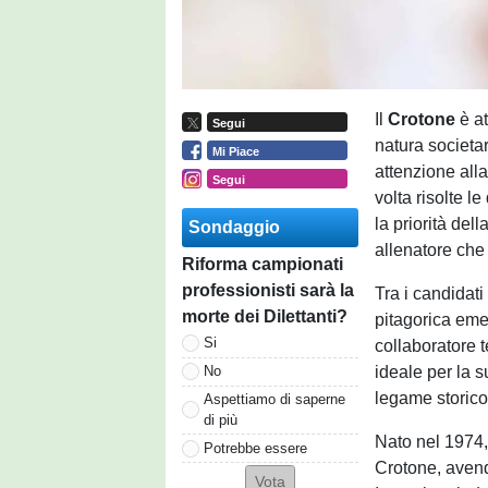
Il
Crotone
è a
Segui
natura societar
Mi Piace
attenzione all
Segui
volta risolte le
la priorità dell
Sondaggio
allenatore che
Riforma campionati
professionisti sarà la
Tra i candidat
morte dei Dilettanti?
pitagorica eme
Si
collaboratore t
ideale per la 
No
legame storico 
Aspettiamo di saperne
di più
Nato nel 1974,
Potrebbe essere
Crotone, avendo