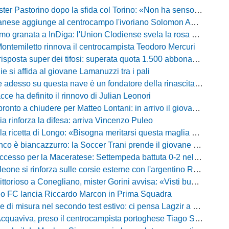
Pastorino dopo la sfida col Torino: «Non ha senso chiudersi e fare le barricate»
ese aggiunge al centrocampo l'ivoriano Solomon Andrews Manu
granata a InDiga: l'Union Clodiense svela la rosa per la nuova annata
Montemiletto rinnova il centrocampista Teodoro Mercuri
risposta super dei tifosi: superata quota 1.500 abbonamenti
lie si affida al giovane Lamanuzzi tra i pali
sso su questa nave è un fondatore della rinascita»: Davis carica l'ambiente Messina
acce ha definito il rinnovo di Julian Leonori
o a chiudere per Matteo Lontani: in arrivo il giovane talento dello Spezia
ia rinforza la difesa: arriva Vincenzo Puleo
ricetta di Longo: «Bisogna meritarsi questa maglia ogni singolo giorno»
 biancazzurro: la Soccer Trani prende il giovane attaccante ex Monopoli
esso per la Maceratese: Settempeda battuta 0-2 nella ripresa
eone si rinforza sulle corsie esterne con l'argentino Rotela
oso a Conegliano, mister Gorini avvisa: «Visti buoni spunti, ma c'è ancora tanto da lavorare»
rio FC lancia Riccardo Marcon in Prima Squadra
misura nel secondo test estivo: ci pensa Lagzir a piegare l'Equipe Campania
Acquaviva, preso il centrocampista portoghese Tiago Santos