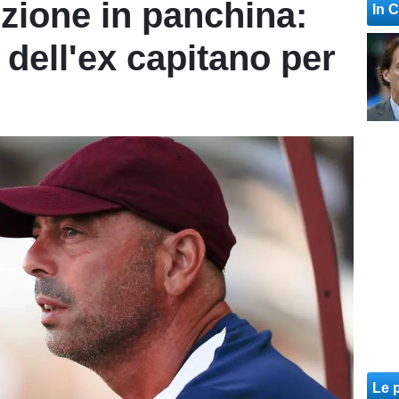
uzione in panchina:
In 
 dell'ex capitano per
Le p