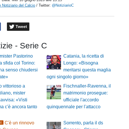
 Notiziario del Calcio
/ Twitter:
@NotiziarioC
Tweet
tizie - Serie C
mister Pastorino
Catania, la ricetta di
a sfida col Torino:
Longo: «Bisogna
ha senso chiudersi
meritarsi questa maglia
cate»
ogni singolo giorno»
o vittorioso a
Fischnaller-Ravenna, il
iano, mister
matrimonio prosegue:
 avvisa: «Visti
ufficiale l'accordo
ma c'è ancora tanto
quinquennale per l'attacco
C'è un rinnovo
Sorrento, parla il ds
LE