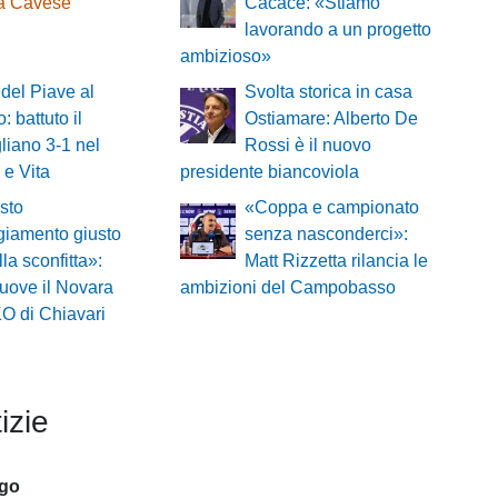
sa Cavese
Cacace: «Stiamo
lavorando a un progetto
ambizioso»
del Piave al
Svolta storica in casa
: battuto il
Ostiamare: Alberto De
iano 3-1 nel
Rossi è il nuovo
 e Vita
presidente biancoviola
sto
«Coppa e campionato
ggiamento giusto
senza nasconderci»:
lla sconfitta»:
Matt Rizzetta rilancia le
muove il Novara
ambizioni del Campobasso
KO di Chiavari
izie
ago