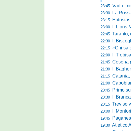
Vado, mister 
23:45
La Rossan
23:30
Entusiasmo 
23:15
Il Lions 
23:00
Taranto, 
22:45
Il Bisceg
22:30
«Chi sale ade
22:15
Il Trebis
22:00
Cesena pront
21:45
Il Bagher
21:30
Catania, la 
21:15
Capobianco è
21:00
Primo succ
20:45
Il Brancal
20:30
Treviso vittori
20:15
Il Monto
20:00
Paganese di 
19:45
Atletico 
19:30