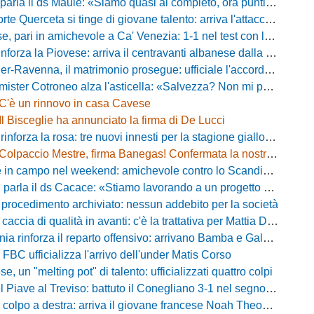
a il ds Maule: «Siamo quasi al completo, ora puntiamo sugli esterni d'attacco»
te Querceta si tinge di giovane talento: arriva l'attaccante Lucchesi
ari in amichevole a Ca' Venezia: 1-1 nel test con la Primavera lagunare
forza la Piovese: arriva il centravanti albanese dalla serie D
avenna, il matrimonio prosegue: ufficiale l'accordo quinquennale per l'attacco
otroneo alza l'asticella: «Salvezza? Non mi pongo limiti, voglio vincere più partite possibile»
C'è un rinnovo in casa Cavese
Il Bisceglie ha annunciato la firma di De Lucci
 rinforza la rosa: tre nuovi innesti per la stagione gialloblù
Colpaccio Mestre, firma Banegas! Confermata la nostra anteprima
campo nel weekend: amichevole contro lo Scandicci allo stadio Strulli di Monsummano
parla il ds Cacace: «Stiamo lavorando a un progetto ambizioso»
 procedimento archiviato: nessun addebito per la società
ccia di qualità in avanti: c'è la trattativa per Mattia Della Morte
ia rinforza il reparto offensivo: arrivano Bamba e Galeota
 FBC ufficializza l'arrivo dell'under Matis Corso
, un "melting pot" di talento: ufficializzati quattro colpi
iave al Treviso: battuto il Conegliano 3-1 nel segno di Gerbi e Vita
colpo a destra: arriva il giovane francese Noah Theodore