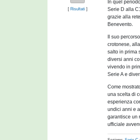
In quel period
Serie D alla C1
[
Risultati
]
grazie alla ret
Benevento.
Il suo percorso
crotonese, all
salto in prima
diversi anni co
vivendo in pri
Serie A e dive
Come mostrato 
una scelta di c
esperienza com
undici anni e a
garantisce un r
ufficiale avve
Sezione:
Serie C