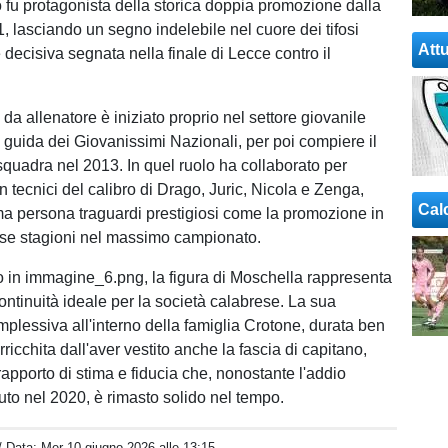
o fu protagonista della storica doppia promozione dalla
, lasciando un segno indelebile nel cuore dei tifosi
Attu
e decisiva segnata nella finale di Lecce contro il
 da allenatore è iniziato proprio nel settore giovanile
a guida dei Giovanissimi Nazionali, per poi compiere il
 squadra nel 2013. In quel ruolo ha collaborato per
n tecnici del calibro di Drago, Juric, Nicola e Zenga,
Cal
ma persona traguardi prestigiosi come la promozione in
rse stagioni nel massimo campionato.
in immagine_6.png, la figura di Moschella rappresenta
ontinuità ideale per la società calabrese. La sua
plessiva all'interno della famiglia Crotone, durata ben
rricchita dall'aver vestito anche la fascia di capitano,
apporto di stima e fiducia che, nonostante l'addio
nuto nel 2020, è rimasto solido nel tempo.
/ Data:
Mer 10 giugno 2026 alle 13:15