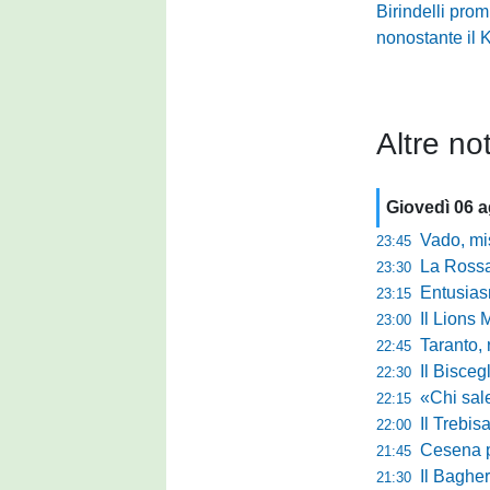
Birindelli pro
nonostante il 
Altre not
Giovedì 06 
Vado, mister 
23:45
La Rossan
23:30
Entusiasmo 
23:15
Il Lions 
23:00
Taranto, 
22:45
Il Bisceg
22:30
«Chi sale ade
22:15
Il Trebis
22:00
Cesena pront
21:45
Il Bagher
21:30