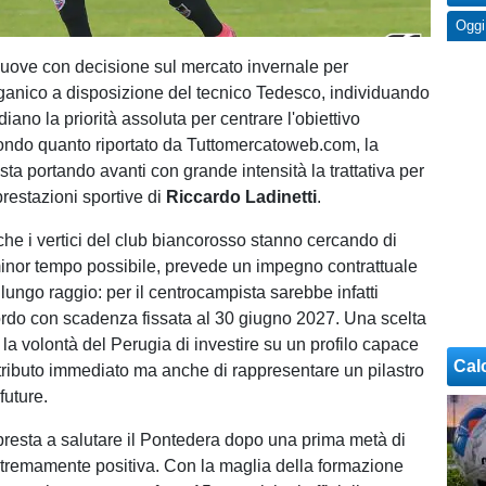
Oggi
muove con decisione sul mercato invernale per
rganico a disposizione del tecnico Tedesco, individuando
iano la priorità assoluta per centrare l'obiettivo
ondo quanto riportato da Tuttomercatoweb.com, la
ta portando avanti con grande intensità la trattativa per
prestazioni sportive di
Riccardo Ladinetti
.
che i vertici del club biancorosso stanno cercando di
inor tempo possibile, prevede un impegno contrattuale
lungo raggio: per il centrocampista sarebbe infatti
rdo con scadenza fissata al 30 giugno 2027. Una scelta
la volontà del Perugia di investire su un profilo capace
Cal
tributo immediato ma anche di rappresentare un pilastro
future.
ppresta a salutare il Pontedera dopo una prima metà di
tremamente positiva. Con la maglia della formazione