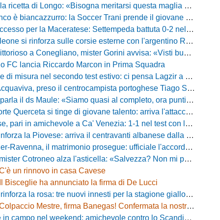
ricetta di Longo: «Bisogna meritarsi questa maglia ogni singolo giorno»
 biancazzurro: la Soccer Trani prende il giovane attaccante ex Monopoli
esso per la Maceratese: Settempeda battuta 0-2 nella ripresa
eone si rinforza sulle corsie esterne con l'argentino Rotela
oso a Conegliano, mister Gorini avvisa: «Visti buoni spunti, ma c'è ancora tanto da lavorare»
rio FC lancia Riccardo Marcon in Prima Squadra
misura nel secondo test estivo: ci pensa Lagzir a piegare l'Equipe Campania
Acquaviva, preso il centrocampista portoghese Tiago Santos
a il ds Maule: «Siamo quasi al completo, ora puntiamo sugli esterni d'attacco»
te Querceta si tinge di giovane talento: arriva l'attaccante Lucchesi
ari in amichevole a Ca' Venezia: 1-1 nel test con la Primavera lagunare
forza la Piovese: arriva il centravanti albanese dalla serie D
avenna, il matrimonio prosegue: ufficiale l'accordo quinquennale per l'attacco
otroneo alza l'asticella: «Salvezza? Non mi pongo limiti, voglio vincere più partite possibile»
C'è un rinnovo in casa Cavese
Il Bisceglie ha annunciato la firma di De Lucci
 rinforza la rosa: tre nuovi innesti per la stagione gialloblù
Colpaccio Mestre, firma Banegas! Confermata la nostra anteprima
campo nel weekend: amichevole contro lo Scandicci allo stadio Strulli di Monsummano