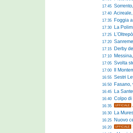
Sorrento, 
17:45
Acireale,
17:40
Foggia a ca
17:35
La Polimn
17:30
L'Oltrepò
17:25
Sanremese
17:20
Derby del P
17:15
Messina, 
17:10
Svolta stori
17:05
Il Montem
17:00
Sestri Lev
16:55
Fasano, via al
16:50
La Santegid
16:45
Colpo di m
16:40
16:35
UFFICIALE
La Murese
16:30
Nuovo cent
16:25
16:20
UFFICIALE