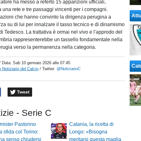
catore ha messo a referto 15 apparizioni ufficiali,
a una rete e tre passaggi vincenti per i compagni.
Attu
azioni che hanno convinto la dirigenza perugina a
za su di lui per innalzare il tasso tecnico e di dinamismo
i Tedesco. La trattativa è ormai nel vivo e l'approdo del
Umbria rappresenterebbe un tassello fondamentale nella
erugia verso la permanenza nella categoria.
/ Data:
Sab 10 gennaio 2026 alle 07:45
Cal
 Notiziario del Calcio
/ Twitter:
@NotiziarioC
Tweet
tizie - Serie C
mister Pastorino
Catania, la ricetta di
a sfida col Torino:
Longo: «Bisogna
ha senso chiudersi
meritarsi questa maglia