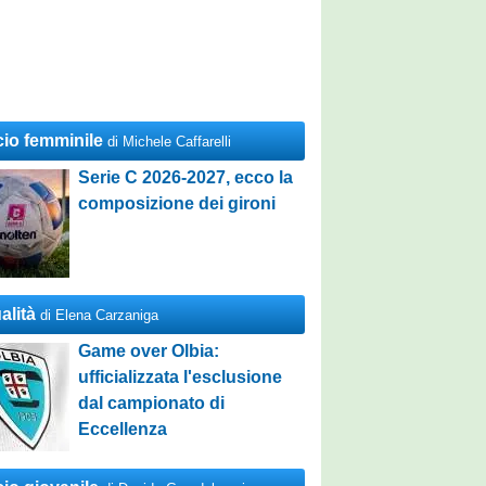
cio femminile
di Michele Caffarelli
Serie C 2026-2027, ecco la
composizione dei gironi
alità
di Elena Carzaniga
Game over Olbia:
ufficializzata l'esclusione
dal campionato di
Eccellenza