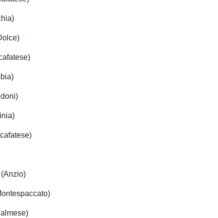
chia)
Dolce)
cafatese)
bia)
doni)
inia)
Scafatese)
 (Anzio)
Montespaccato)
Palmese)