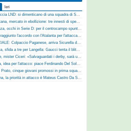
Ieri
Figuraccia LND: si dimenticano di una squadra di Serie D, è da rifare il programma Coppa Italia
Casertana, mercato in ebollizione: tre innesti di spessore per lo scacchiere di Vinicio Espinal
Cosenza, occhi in Serie D: per il centrocampo spunta anche Gerardo Di Gilio
Vado: raggiunto l'accordo con l'Atalanta per l'attaccante Frederick Samuel Ndongue
UFFICIALE: Colpaccio Paganese, arriva Sicurella dalla Scafatese
Perugia, sfida a tre per Langella: Gaucci tenta il blitz per il centrocampista del Cosenza
Varese, mister Ciceri: «Salvaguardati i derby, sarà un campionato avvincente»
Foggia, idea per l'attacco: piace Ferdinando Del Sole dell'Ascoli
Zenith Prato, cinque giovani promossi in prima squadra
Reggina, la priorità in attacco è Mateus Castro Da Silva: ore decisive per la fumata bianca