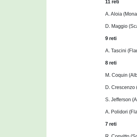
11 reti
A. Aloia (Monas
D. Maggio (Sc
9 reti
A. Tascini (Fla
8 reti
M. Coquin (Al
D. Crescenzo 
S. Jefferson (
A. Polidori (Fl
7 reti
R. Convitto (S