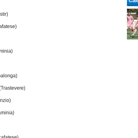
Cal
tir)
afatese)
minia)
balonga)
(Trastevere)
Anzio)
aminia)
cafatese)