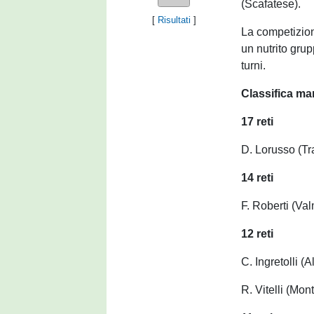
(Scafatese).
[
Risultati
]
La competizion
un nutrito grup
turni.
Classifica mar
17 reti
D. Lorusso (Tr
14 reti
F. Roberti (Va
12 reti
C. Ingretolli (
R. Vitelli (Mo