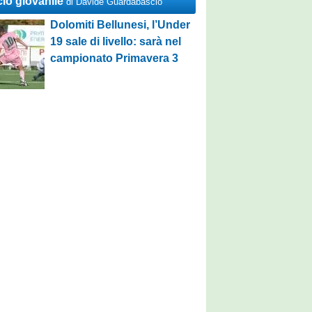
cio giovanile
di Davide Guardabascio
Dolomiti Bellunesi, l’Under
19 sale di livello: sarà nel
campionato Primavera 3