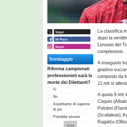
La classifica m
Segui
dopo la ventit
Mi Piace
Lorusso del Tr
Segui
complessive.
Sondaggio
A inseguirlo t
Riforma campionati
gradino success
professionisti sarà la
composto da In
morte dei Dilettanti?
11 reti si atte
Si
A quota 9 reti 
No
Coquin (Albalo
Aspettiamo di saperne
Polidori (Flami
di più
(Scafatese), Ko
Potrebbe essere
Ragatzu (Olbia