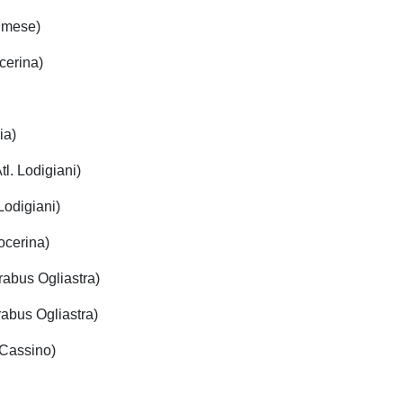
almese)
cerina)
ia)
tl. Lodigiani)
 Lodigiani)
ocerina)
rabus Ogliastra)
rabus Ogliastra)
(Cassino)