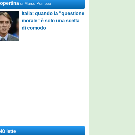
Copertina
di Marco Pompeo
Italia: quando la "questione
morale" è solo una scelta
di comodo
iù lette