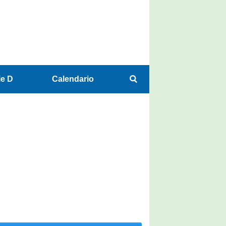
ie D
Calendario