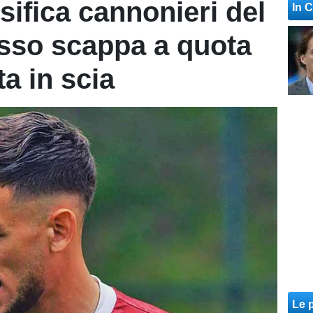
ssifica cannonieri del
In 
sso scappa a quota
ta in scia
Le p