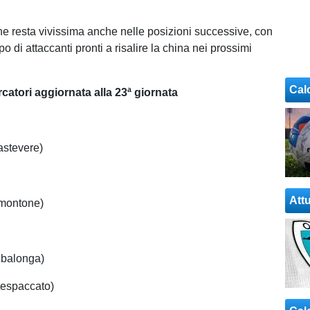
e resta vivissima anche nelle posizioni successive, con
po di attaccanti pronti a risalire la china nei prossimi
Cal
catori aggiornata alla 23ª giornata
astevere)
Attu
lmontone)
Albalonga)
ntespaccato)