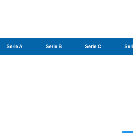
Serie A
Serie B
Serie C
Ser