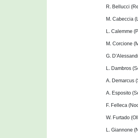
R. Bellucci (R
M. Cabeccia (L
L. Calemme (
M. Corcione (M
G. D'Alessandr
L. Dambros (S
A. Demarcus (
A. Esposito (S
F. Felleca (No
W. Furtado (Ol
L. Giannone (