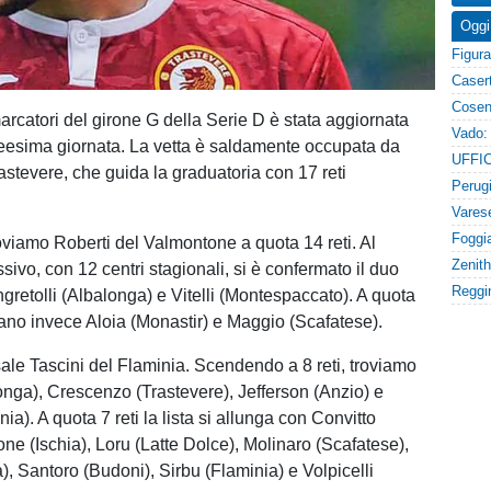
Oggi
arcatori del girone G della Serie D è stata aggiornata
reesima giornata. La vetta è saldamente occupata da
astevere, che guida la graduatoria con 17 reti
roviamo Roberti del Valmontone a quota 14 reti. Al
ivo, con 12 centri stagionali, si è confermato il duo
gretolli (Albalonga) e Vitelli (Montespaccato). A quota
stano invece Aloia (Monastir) e Maggio (Scafatese).
sale Tascini del Flaminia. Scendendo a 8 reti, troviamo
nga), Crescenzo (Trastevere), Jefferson (Anzio) e
nia). A quota 7 reti la lista si allunga con Convitto
ne (Ischia), Loru (Latte Dolce), Molinaro (Scafatese),
), Santoro (Budoni), Sirbu (Flaminia) e Volpicelli