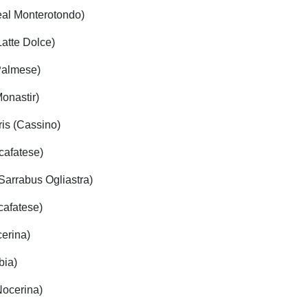
eal Monterotondo)
atte Dolce)
Palmese)
onastir)
is (Cassino)
cafatese)
Sarrabus Ogliastra)
cafatese)
cerina)
bia)
Nocerina)