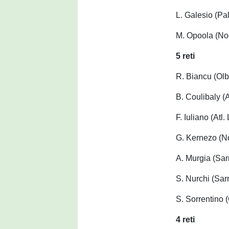
L. Galesio (P
M. Opoola (No
5 reti
R. Biancu (Olb
B. Coulibaly (A
F. Iuliano (Atl.
G. Kernezo (N
A. Murgia (Sar
S. Nurchi (Sar
S. Sorrentino 
4 reti