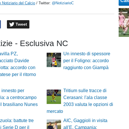
Cal
 Notiziario del Calcio
/ Twitter:
@NotiziarioC
Tweet
tizie - Esclusiva NC
villa PZ,
Un innesto di spessore
acciato Davide
per il Foligno: accordo
lotta: accordo con
raggiunto con Giampà
tese per il ritorno
innesto per
Tritium sulle tracce di
ria: a centrocampo
Cerasani: l'ala classe
 il brasiliano Nunes
2003 valuta le opzioni di
mercato
zuola: battute tre
AIC, Gaggioli in visita
di Serie D per il
all'E. Campania: