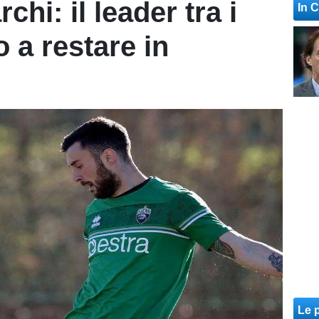
hi: il leader tra i
In 
o a restare in
Le p