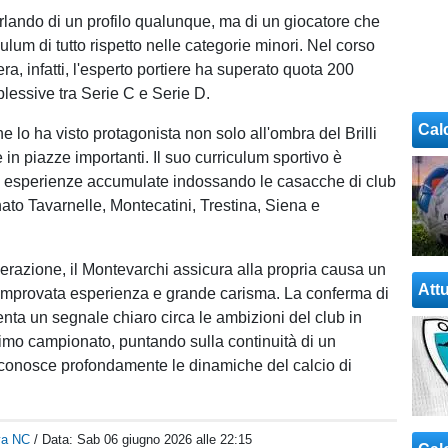
lando di un profilo qualunque, ma di un giocatore che
ulum di tutto rispetto nelle categorie minori. Nel corso
era, infatti, l'esperto portiere ha superato quota 200
essive tra Serie C e Serie D.
Cal
 lo ha visto protagonista non solo all'ombra del Brilli
in piazze importanti. Il suo curriculum sportivo è
le esperienze accumulate indossando le casacche di club
o Tavarnelle, Montecatini, Trestina, Siena e
razione, il Montevarchi assicura alla propria causa un
Attu
omprovata esperienza e grande carisma. La conferma di
enta un segnale chiaro circa le ambizioni del club in
simo campionato, puntando sulla continuità di un
 conosce profondamente le dinamiche del calcio di
va NC
/ Data:
Sab 06 giugno 2026 alle 22:15