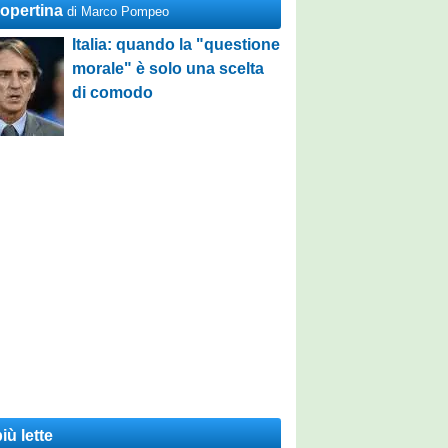
Copertina
di Marco Pompeo
Italia: quando la "questione
morale" è solo una scelta
di comodo
iù lette