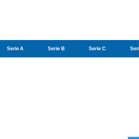
Serie A
Serie B
Serie C
Ser