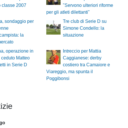
o classe 2007
"Servono ulteriori riforme
per gli atleti dilettanti"
a, sondaggio per
Tre club di Serie D su
enne
Simone Condello: la
campista: la
situazione
mercato
a, operazione in
Intreccio per Mattia
: ceduto Matteo
Caggianese: derby
tti in Serie D
costiero tra Camaiore e
Viareggio, ma spunta il
Poggibonsi
izie
ago