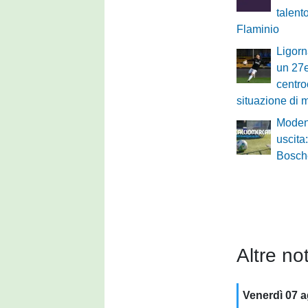
talent
Flaminio
Ligorn
un 27
centro
situazione di 
Moden
uscita
Bosche
Altre not
Venerdì 07 