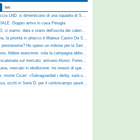
Ieri
Figuraccia LND: si dimenticano di una squadra di Serie D, è da rifare il programma Coppa Italia
IALE: Doppio arrivo in casa Perugia
Serie D, ci siamo: data e orario dell'uscita dei calendari ufficiali
Reggina, la priorità in attacco è Mateus Castro Da Silva: ore decisive per la fumata bianca
«Quali prestanome? Ho speso un milione per la Serie D»: Bandecchi rompe il silenzio sul futuro della Ternana
Pistoiese, febbre arancione: vola la campagna abbonamenti, superata quota 750 tessere
SPAL scatenata sul mercato: arrivano Alonzi, Foresta, Munaretto e Tobia
Casertana, mercato in ebollizione: tre innesti di spessore per lo scacchiere di Vinicio Espinal
Varese, mister Ciceri: «Salvaguardati i derby, sarà un campionato avvincente»
Cosenza, occhi in Serie D: per il centrocampo spunta anche Gerardo Di Gilio