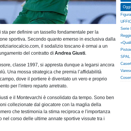
Oggi
UFFIC
i
sta per definire un tassello fondamentale per la
one sportiva. Secondo quanto emerso in esclusiva dalla
otiziariocalcio.com, il sodalizio toscano è ormai a un
ungamento del contratto di
Andrea Giusti
.
nsore, classe 1997, si appresta dunque a legarsi ancora
blù. Una mossa strategica che premia l’affidabilità
campo, dove il portiere è diventato un vero e proprio
ento per l'intero reparto arretrato.
Giusti e il Montevarchi è consolidato da tempo. Sono ben
oni collezionate dal giocatore con la maglia della
mero che testimonia la stima reciproca e l'importanza
 nel corso delle ultime annate sportive vissute tra i