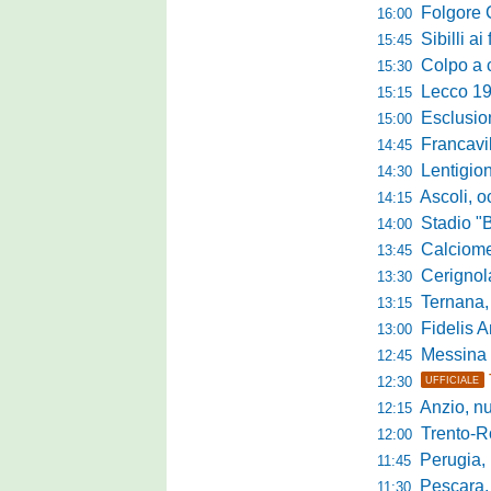
Folgore Cara
16:00
Sibilli ai 
15:45
Colpo a centr
15:30
Lecco 1912, t
15:15
Esclusione del 
15:00
Francavilla PZ,
14:45
Lentigione, 
14:30
Ascoli, o
14:15
Stadio "Brus
14:00
Calciomercato 
13:45
Cerignola sc
13:30
Ternana, col
13:15
Fidelis Andria, C
13:00
Messina sc
12:45
12:30
UFFICIALE
Anzio, nuo
12:15
Trento-Roma
12:00
Perugia, Diana
11:45
Pescara, da 
11:30