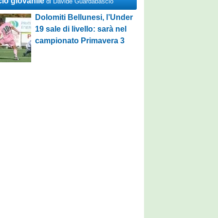
cio giovanile
di Davide Guardabascio
Dolomiti Bellunesi, l’Under
19 sale di livello: sarà nel
campionato Primavera 3