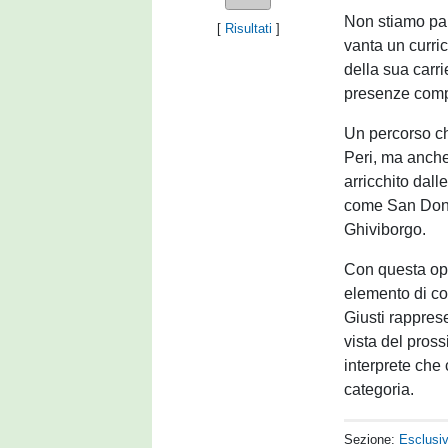
Non stiamo par
[
Risultati
]
vanta un curric
della sua carri
presenze compl
Un percorso che
Peri, ma anche 
arricchito dal
come San Donat
Ghiviborgo.
Con questa ope
elemento di c
Giusti rappres
vista del pros
interprete che
categoria.
Sezione:
Esclusi