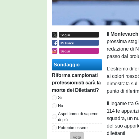
Il
Montevarch
Segui
prossima stagi
Mi Piace
redazione di N
Segui
passo dal prol
Sondaggio
L’estremo dife
Riforma campionati
ai colori rosso
professionisti sarà la
dimostrata sul 
morte dei Dilettanti?
punto di riferim
Si
Il legame tra 
No
114 le apparizi
Aspettiamo di saperne
squadra, un nu
di più
del suo apporto
Potrebbe essere
dilettanti.