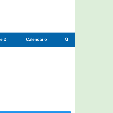
ie D
Calendario