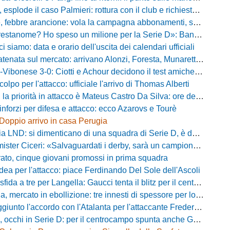
plode il caso Palmieri: rottura con il club e richiesta di cessione
ebbre arancione: vola la campagna abbonamenti, superata quota 750 tessere
me? Ho speso un milione per la Serie D»: Bandecchi rompe il silenzio sul futuro della Ternana
ci siamo: data e orario dell'uscita dei calendari ufficiali
nata sul mercato: arrivano Alonzi, Foresta, Munaretto e Tobia
bonese 3-0: Ciotti e Achour decidono il test amichevole di Lorica
olpo per l'attacco: ufficiale l'arrivo di Thomas Alberti
riorità in attacco è Mateus Castro Da Silva: ore decisive per la fumata bianca
inforzi per difesa e attacco: ecco Azarovs e Tourè
Doppio arrivo in casa Perugia
D: si dimenticano di una squadra di Serie D, è da rifare il programma Coppa Italia
ter Ciceri: «Salvaguardati i derby, sarà un campionato avvincente»
rato, cinque giovani promossi in prima squadra
dea per l'attacco: piace Ferdinando Del Sole dell'Ascoli
a a tre per Langella: Gaucci tenta il blitz per il centrocampista del Cosenza
rcato in ebollizione: tre innesti di spessore per lo scacchiere di Vinicio Espinal
unto l'accordo con l'Atalanta per l'attaccante Frederick Samuel Ndongue
cchi in Serie D: per il centrocampo spunta anche Gerardo Di Gilio