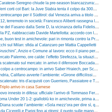
tese-Seregno chiude la pre-season biancazzurra: info e dove vedere il match
ferri corti col Bari: la Juve Stabia tenta il colpo da 300mila euro
ocampo per il Südtirol: dal Venezia arriva a titolo definitivo Bjarki Bjarkason
erremoto in società: Francesco Aliberti rassegna le dimissioni da tutte le cariche
Fasano dalla Serie D, la vicinanza della Fidelis Andria e le parole del presidente Vallarella
 riabbracciato Davide Martellotta: accordo con la Folgore Caratese per il ritorno in prestito
buon test in amichevole: pari in rimonta contro la Primavera del Sassuolo
cchi sul Milan: sfida al Catanzaro per Mattia Cappelletti
chini", Anzio e Comune al lavoro: ecco il piano per far rientrare i tifosi
Palermo, ore calde: l'effetto Strefezza, la situazione Segre e i nomi per l'attacco
atenato sul mercato: in arrivo il difensore Boccadamo a titolo temporaneo
po a centrocampo: in arrivo Saber Hraiech, per Scappini si attende l'accordo
alifano avverte l’ambiente: «Girone difficilissimo, affascinante e bellissimo: non prometto risultati»
atenato: tris d'acquisti con Guerriero, Passiatore e Theodore
Triplo arrivo in casa Sarnese
vo innesto in difesa: ufficiale l'arrivo di Tommaso Ferraro
 Under 20 1-2: gialloblù ko in amichevole, prima apparizione per Caia
 scuote l’ambiente: «Sola mezz’ora per dire sì, qui per costruire una squadra da livello»
Cicerelli e Parigi fino ai ritorni: il punto sulle manovre del Delfino