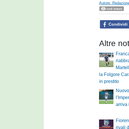
Autore: Redazione
vedi letture
Condividi
Altre no
Franca
riabbr
Martel
la Folgore Cara
in prestito
Nuovo 
l'Impe
arriva
Fioren
rivali 