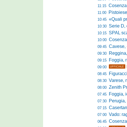
Cosenza, es
11:15
Pistoiese, f
11:00
«Quali prestano
10:45
Serie D, 
10:30
SPAL scate
10:15
Cosenza-Vi
10:00
Cavese, c
09:45
Reggina, la p
09:30
Foggia, r
09:15
09:00
UFFICIALE
Figuraccia LN
08:45
Varese, mis
08:30
Zenith P
08:00
Foggia, i
07:45
Perugia, sfid
07:30
Casertana, me
07:15
Vado: raggi
07:00
Cosenza, o
06:45