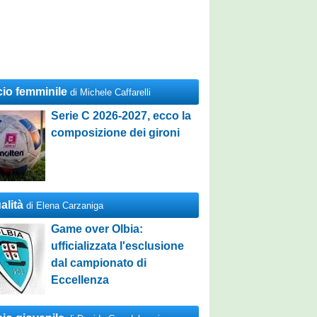
cio femminile
di Michele Caffarelli
Serie C 2026-2027, ecco la
composizione dei gironi
alità
di Elena Carzaniga
Game over Olbia:
ufficializzata l'esclusione
dal campionato di
Eccellenza