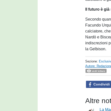
Il futuro è gi
Secondo quanto 
Facundo Urquiz
calciatore, che 
Nardò e Bisceg
indiscrezioni 
la Gelbison.
Sezione:
Esclusi
Autore: Redazione
vedi letture
Condividi
Altre no
La Mac