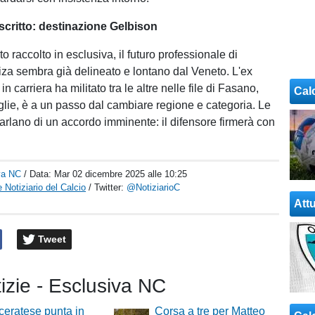
à scritto: destinazione Gelbison
raccolto in esclusiva, il futuro professionale di
a sembra già delineato e lontano dal Veneto. L'ex
in carriera ha militato tra le altre nelle file di Fasano,
Cal
lie, è a un passo dal cambiare regione e categoria. Le
parlano di un accordo imminente: il difensore firmerà con
va NC
/ Data:
Mar 02 dicembre 2025 alle 10:25
 Notiziario del Calcio
/ Twitter:
@NotiziarioC
Attu
Tweet
tizie - Esclusiva NC
eratese punta in
Corsa a tre per Matteo