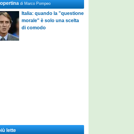
Copertina
di Marco Pompeo
Italia: quando la "questione
morale" è solo una scelta
di comodo
iù lette