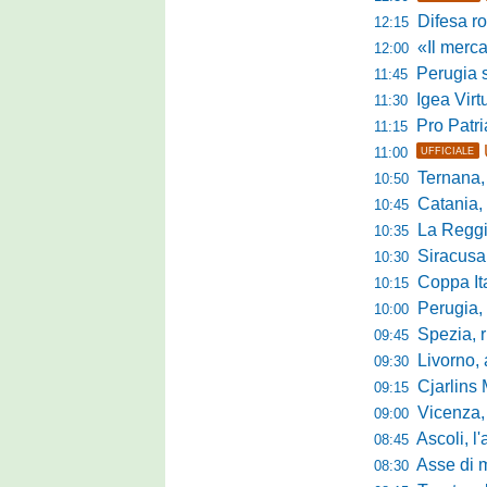
Difesa ro
12:15
«Il mercato
12:00
Perugia s
11:45
Igea Virtus,
11:30
Pro Patria,
11:15
11:00
UFFICIALE
Ternana, r
10:50
Catania, corsa 
10:45
La Reggian
10:35
Siracusa, pa
10:30
Coppa Italia Se
10:15
Perugia, sei mi
10:00
Spezia, ris
09:45
Livorno, alta
09:30
Cjarlins M
09:15
Vicenza, per
09:00
Ascoli, l'allarme d
08:45
Asse di merca
08:30