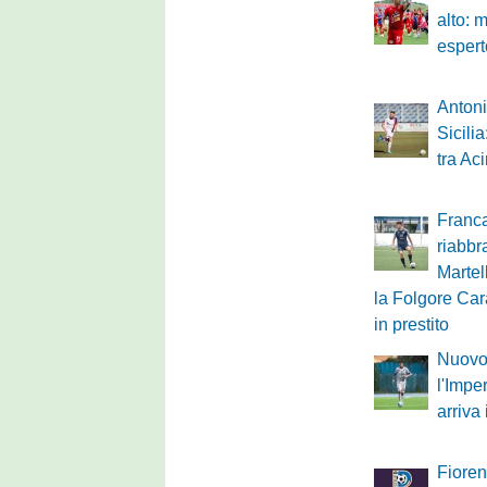
alto: 
espert
Antoni
Sicili
tra Ac
Franca
riabbr
Martel
la Folgore Cara
in prestito
Nuovo 
l'Impe
arriva
Fioren