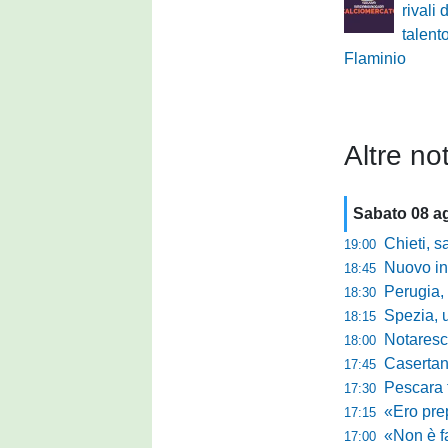
rivali 
talent
Flaminio
Altre not
Sabato 08 a
Chieti, salva
19:00
Nuovo innes
18:45
Perugia, m
18:30
Spezia, ultim
18:15
Notaresco, ogg
18:00
Casertana, buon
17:45
Pescara tra c
17:30
«Ero preparato 
17:15
«Non è facile r
17:00