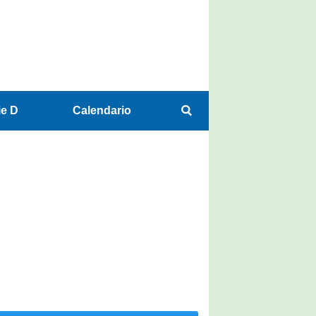
ie D
Calendario