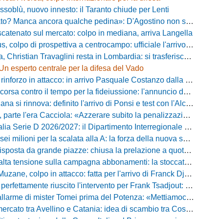
ssoblù, nuovo innesto: il Taranto chiude per Lenti
? Manca ancora qualche pedina»: D'Agostino non si ferma e punta in alto
catenato sul mercato: colpo in mediana, arriva Langella
 colpo di prospettiva a centrocampo: ufficiale l'arrivo di Bilal Khamlich
 Christian Travaglini resta in Lombardia: si trasferisce in Serie D
Un esperto centrale per la difesa del Vado
inforzo in attacco: in arrivo Pasquale Costanzo dalla Paganese
contro il tempo per la fideiussione: l'annuncio della società e le ragioni dello slittamento
a si rinnova: definito l'arrivo di Ponsi e test con l'Alcione
rte l'era Cacciola: «Azzerare subito la penalizzazione, saremo camaleontici»
rie D 2026/2027: il Dipartimento Interregionale corregge il tabellone, ecco i nuovi abbinamenti
lioni per la scalata alla A: la forza della nuova societa e il progetto di Alessandro Gaucci
posta da grande piazze: chiusa la prelazione a quota 5.164 abbonamenti
 tensione sulla campagna abbonamenti: la stoccata della Curva Nord alla società
uzane, colpo in attacco: fatta per l'arrivo di Franck Djoulou
fettamente riuscito l'intervento per Frank Tsadjout: il comunicato del club
i mister Tomei prima del Potenza: «Mettiamoci l'elmetto, l'obiettivo è la salvezza e non dobbiamo vendere fumo!»
to tra Avellino e Catania: idea di scambio tra Cosimo Patierno e Kaleb Jimenez