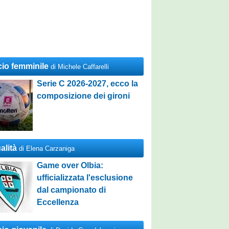
cio femminile
di Michele Caffarelli
Serie C 2026-2027, ecco la
composizione dei gironi
alità
di Elena Carzaniga
Game over Olbia:
ufficializzata l'esclusione
dal campionato di
Eccellenza