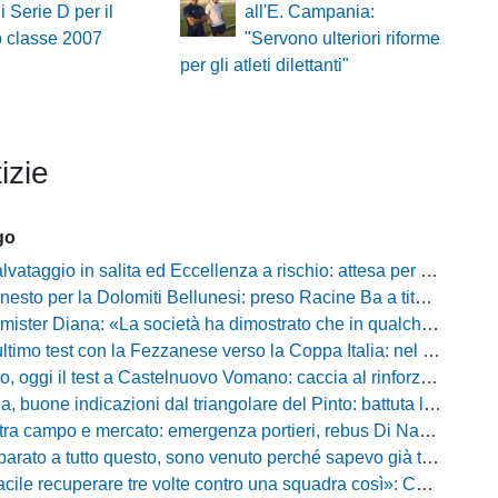
di Serie D per il
all'E. Campania:
o classe 2007
"Servono ulteriori riforme
per gli atleti dilettanti"
izie
go
taggio in salita ed Eccellenza a rischio: attesa per i fondi e l'ipotesi Promozione
to per la Dolomiti Bellunesi: preso Racine Ba a titolo definitivo
ister Diana: «La società ha dimostrato che in qualche giorno...»
o test con la Fezzanese verso la Coppa Italia: nel mirino la sfida con la Torres
i il test a Castelnuovo Vomano: caccia al rinforzo in attacco tra Giampaolo e Palma
e indicazioni dal triangolare del Pinto: battuta l'Ischia, ora c'è il Cassino prima della Coppa
ampo e mercato: emergenza portieri, rebus Di Nardo e le manovre del ds Foggia
a tutto questo, sono venuto perché sapevo già tutto»: la carica di Nesta al popolo irpino
ecuperare tre volte contro una squadra così»: Calabro promuove il carattere del suo Padova