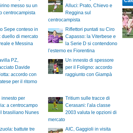
Cal
mirino messo su un
Alluci: Prato, Chievo e
o centrocampista
Reggina sul
centrocampista
o Sepe conteso in
Riflettori puntati su Ciro
a: duello di mercato
Capasso: la Viterbese e
ireale e Messina
la Serie D si contendono
l'esterno ex Fiorentina
villa PZ,
Un innesto di spessore
acciato Davide
per il Foligno: accordo
lotta: accordo con
raggiunto con Giampà
tese per il ritorno
innesto per
Tritium sulle tracce di
ria: a centrocampo
Cerasani: l'ala classe
 il brasiliano Nunes
2003 valuta le opzioni di
mercato
zuola: battute tre
AIC, Gaggioli in visita