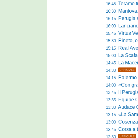
Teramo tra cam
16:45
Mantova, il q
16:30
Perugia sc
16:15
Lanciano, riv
16:00
Virtus Verona,
15:45
Pineto, conc
15:30
Real Aversa
15:15
La Scafatese c
15:00
La Macerat
14:45
14:30
UFFICIALE
Palermo tra t
14:15
«Con grande par
14:00
Il Perugia c
13:45
Equipe Cam
13:35
Audace Cerig
13:30
«La Samb è com
13:15
Cosenza, n
13:00
Corsa a tr
12:45
12:30
UFFICIALE