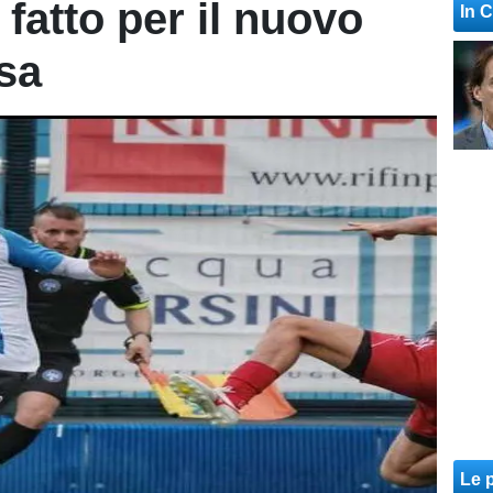
 fatto per il nuovo
In 
esa
Le p