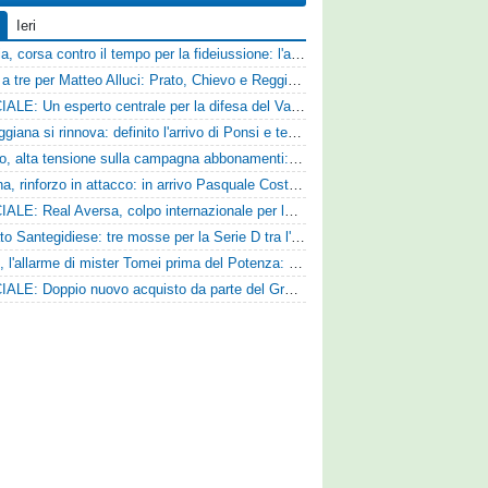
Ieri
Catania, corsa contro il tempo per la fideiussione: l'annuncio della società e le ragioni dello slittamento
Corsa a tre per Matteo Alluci: Prato, Chievo e Reggina sul centrocampista
UFFICIALE: Un esperto centrale per la difesa del Vado
La Reggiana si rinnova: definito l'arrivo di Ponsi e test con l'Alcione
Livorno, alta tensione sulla campagna abbonamenti: la stoccata della Curva Nord alla società
Ternana, rinforzo in attacco: in arrivo Pasquale Costanzo dalla Paganese
UFFICIALE: Real Aversa, colpo internazionale per la difesa
Mercato Santegidiese: tre mosse per la Serie D tra l'ingaggio di Diakhate e due rinnovi chiave
Ascoli, l'allarme di mister Tomei prima del Potenza: «Mettiamoci l'elmetto, l'obiettivo è la salvezza e non dobbiamo vendere fumo!»
UFFICIALE: Doppio nuovo acquisto da parte del Grosseto