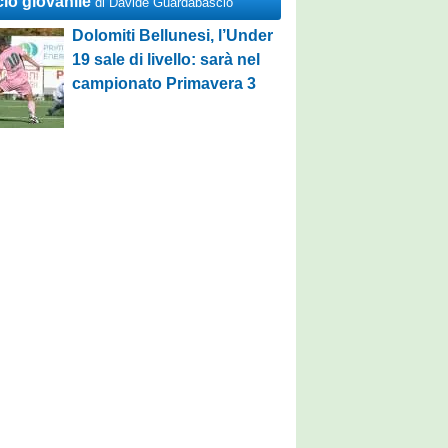
cio giovanile
di Davide Guardabascio
Dolomiti Bellunesi, l’Under
19 sale di livello: sarà nel
campionato Primavera 3