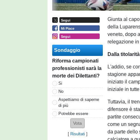
Giunta al capo
Segui
della Luparense
Mi Piace
veneto, dopo a
Segui
relegazione in
Sondaggio
Dalla titolari
Riforma campionati
L'addio, se co
professionisti sarà la
stagione appar
morte dei Dilettanti?
iniziato il cam
Si
iniziale in tut
No
Aspettiamo di saperne
Tuttavia, il tr
di più
difensore è st
Potrebbe essere
partite consec
come un segnal
da parte dello 
[
Risultati
]
calciatore a gu