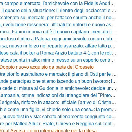
po e mercato: l'amichevole con la Fidelis Andria, le parole di Pelosi e l'idea Conti
uadro della situazione: il rientro degli acciaccati e le trattative di mercato
atenato sul mercato: per l'attacco spunta anche il nome di Okaka
oluzione rossonera: ufficiali tre rinforzi e nuovo assetto al vertice del club
 Fanini rinnova ed è il nuovo capitano: mercato tra colpi esperti e l'addio a Daffara
luso il ritiro a Palena: oggi amichevole con un club di D verso la Coppa
, nuovo rinforzo nel reparto avanzato: affare fatto per Della Pietra
ala il poker a Roma: Anzio battuto 4-1 con le reti di Palmieri, Esposito, Suhs e Maggio
ese punta in alto: mirino messo su un esperto centrocampista
Doppio nuovo acquisto da parte del Grosseto
rionfo australiano e mercato: il piano di Osti per le uscite e la suggestione Almena
tecipazione stiamo facendo un buon lavoro»: la carica di mister Bonera accende la Pro Vercelli
ede di misura al Guidonia in amichevole: decide un rigore di Zuppel a Bastia
pania, ottime indicazioni dal triangolare del "Pinto": il report
nola, rinforzo in attacco: ufficiale l'arrivo di Cristian Padula dal Torino
e una figlia, vi chiedo solo una cosa»: la promessa di Vittorio Massi commuove la piazza
uovo test in vista: sabato allenamento congiunto con il Bisignano
e per Matteo Alluci: Prato, Chievo e Reggina sul centrocampista
Real Aversa, colpo internazionale per la difesa