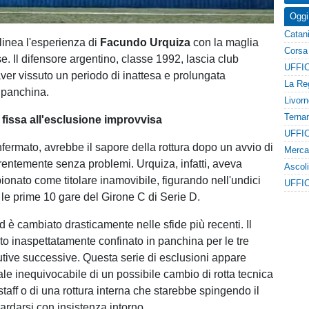
Oggi
linea l'esperienza di
Facundo Urquiza
con la maglia
. Il difensore argentino, classe 1992, lascia club
ver vissuto un periodo di inattesa e prolungata
 panchina.
tà fissa all'esclusione improvvisa
nfermato, avrebbe il sapore della rottura dopo un avvio di
entemente senza problemi. Urquiza, infatti, aveva
pionato come titolare inamovibile, figurando nell'undici
te le prime 10 gare del Girone C di Serie D.
end è cambiato drasticamente nelle sfide più recenti. Il
ato inaspettatamente confinato in panchina per le tre
utive successive. Questa serie di esclusioni appare
e inequivocabile di un possibile cambio di rotta tecnica
staff o di una rottura interna che starebbe spingendo il
ardarsi con insistenza intorno.