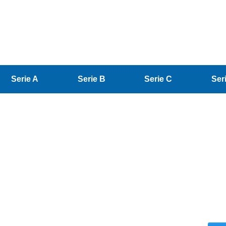
Serie A
Serie B
Serie C
Ser