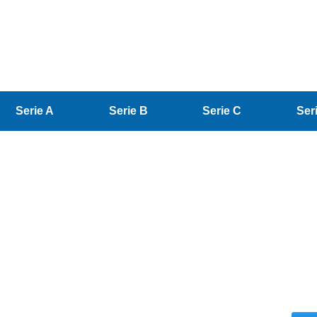
Serie A
Serie B
Serie C
Ser