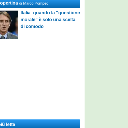
Copertina
di Marco Pompeo
Italia: quando la "questione
morale" è solo una scelta
di comodo
iù lette