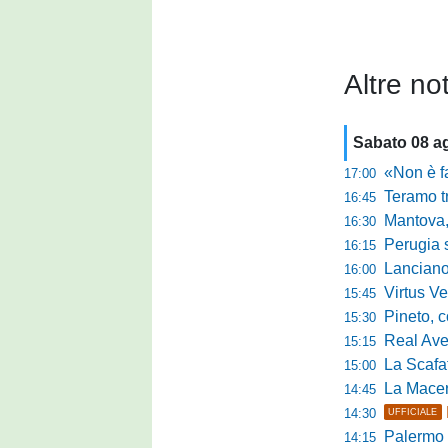
Altre not
Sabato 08 a
«Non è facile r
17:00
Teramo tra cam
16:45
Mantova, il q
16:30
Perugia sc
16:15
Lanciano, riv
16:00
Virtus Verona,
15:45
Pineto, conc
15:30
Real Aversa
15:15
La Scafatese c
15:00
La Macerat
14:45
14:30
UFFICIALE
Palermo tra t
14:15