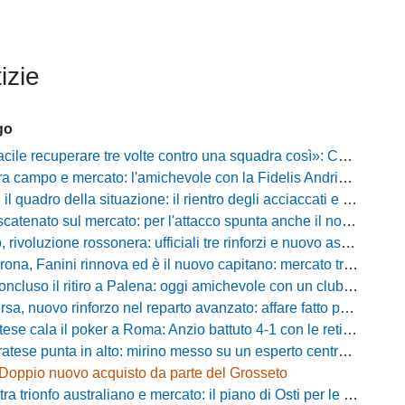
izie
go
ecuperare tre volte contro una squadra così»: Calabro promuove il carattere del suo Padova
po e mercato: l'amichevole con la Fidelis Andria, le parole di Pelosi e l'idea Conti
uadro della situazione: il rientro degli acciaccati e le trattative di mercato
atenato sul mercato: per l'attacco spunta anche il nome di Okaka
oluzione rossonera: ufficiali tre rinforzi e nuovo assetto al vertice del club
 Fanini rinnova ed è il nuovo capitano: mercato tra colpi esperti e l'addio a Daffara
luso il ritiro a Palena: oggi amichevole con un club di D verso la Coppa
, nuovo rinforzo nel reparto avanzato: affare fatto per Della Pietra
ala il poker a Roma: Anzio battuto 4-1 con le reti di Palmieri, Esposito, Suhs e Maggio
ese punta in alto: mirino messo su un esperto centrocampista
Doppio nuovo acquisto da parte del Grosseto
rionfo australiano e mercato: il piano di Osti per le uscite e la suggestione Almena