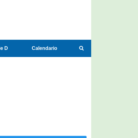
ie D
Calendario