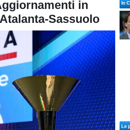
Aggiornamenti in
In 
 Atalanta-Sassuolo
Le p