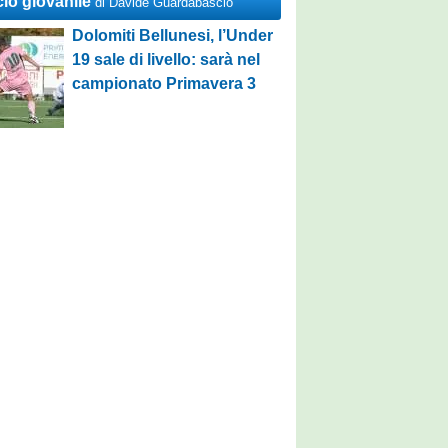
cio giovanile
di Davide Guardabascio
Dolomiti Bellunesi, l’Under
19 sale di livello: sarà nel
campionato Primavera 3