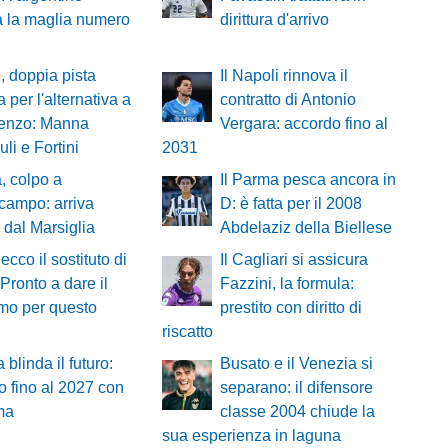
a la maglia numero
dirittura d'arrivo
, doppia pista
Il Napoli rinnova il
a per l'alternativa a
contratto di Antonio
renzo: Manna
Vergara: accordo fino al
li e Fortini
2031
, colpo a
Il Parma pesca ancora in
campo: arriva
D: è fatta per il 2008
 dal Marsiglia
Abdelaziz della Biellese
ecco il sostituto di
Il Cagliari si assicura
«Pronto a dare il
Fazzini, la formula:
mo per questo
prestito con diritto di
riscatto
 blinda il futuro:
Busato e il Venezia si
o fino al 2027 con
separano: il difensore
ma
classe 2004 chiude la
sua esperienza in laguna