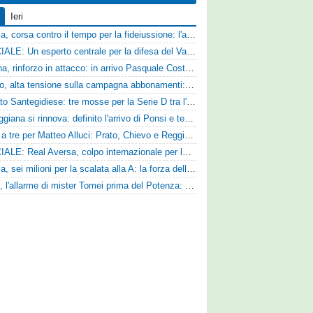
Ieri
Catania, corsa contro il tempo per la fideiussione: l'annuncio della società e le ragioni dello slittamento
UFFICIALE: Un esperto centrale per la difesa del Vado
Ternana, rinforzo in attacco: in arrivo Pasquale Costanzo dalla Paganese
Livorno, alta tensione sulla campagna abbonamenti: la stoccata della Curva Nord alla società
Mercato Santegidiese: tre mosse per la Serie D tra l'ingaggio di Diakhate e due rinnovi chiave
La Reggiana si rinnova: definito l'arrivo di Ponsi e test con l'Alcione
Corsa a tre per Matteo Alluci: Prato, Chievo e Reggina sul centrocampista
UFFICIALE: Real Aversa, colpo internazionale per la difesa
Perugia, sei milioni per la scalata alla A: la forza della nuova societa e il progetto di Alessandro Gaucci
Ascoli, l'allarme di mister Tomei prima del Potenza: «Mettiamoci l'elmetto, l'obiettivo è la salvezza e non dobbiamo vendere fumo!»