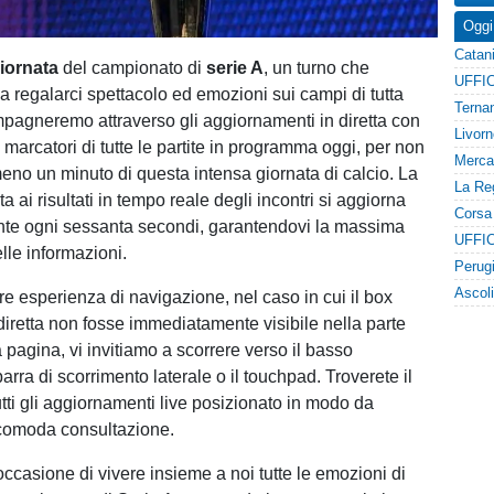
Oggi
iornata
del campionato di
serie A
, un turno che
 regalarci spettacolo ed emozioni sui campi di tutta
ompagneremo attraverso gli aggiornamenti in diretta con
 marcatori di tutte le partite in programma oggi, per non
no un minuto di questa intensa giornata di calcio. La
ta ai risultati in tempo reale degli incontri si aggiorna
te ogni sessanta secondi, garantendovi la massima
lle informazioni.
re esperienza di navigazione, nel caso in cui il box
diretta non fosse immediatamente visibile nella parte
 pagina, vi invitiamo a scorrere verso il basso
barra di scorrimento laterale o il touchpad. Troverete il
tti gli aggiornamenti live posizionato in modo da
 comoda consultazione.
occasione di vivere insieme a noi tutte le emozioni di