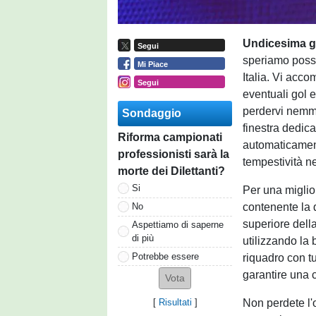
Undicesima g
Segui
speriamo possa
Mi Piace
Italia. Vi acc
Segui
eventuali gol e
perdervi nemme
Sondaggio
finestra dedica
Riforma campionati
automaticamen
professionisti sarà la
tempestività ne
morte dei Dilettanti?
Si
Per una miglio
contenente la 
No
superiore della
Aspettiamo di saperne
di più
utilizzando la 
Potrebbe essere
riquadro con tu
garantire una
Non perdete l'
[
Risultati
]