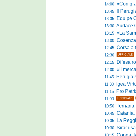
«Con grande par
14:00
Il Perugia c
13:45
Equipe Cam
13:35
Audace Cerig
13:30
«La Samb è com
13:15
Cosenza, n
13:00
Corsa a tr
12:45
12:30
UFFICIALE
Difesa ro
12:15
«Il mercato
12:00
Perugia s
11:45
Igea Virtus,
11:30
Pro Patria,
11:15
11:00
UFFICIALE
Ternana, r
10:50
Catania, corsa 
10:45
La Reggian
10:35
Siracusa, pa
10:30
Coppa Italia Se
10:15