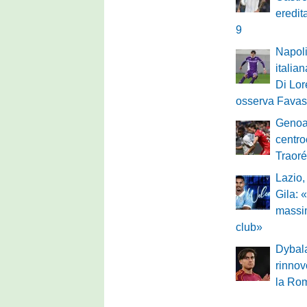
eredit
9
Napoli
italian
Di Lo
osserva Favasu
Genoa
centro
Traoré
Lazio, 
Gila: 
massi
club»
Dybala
rinnov
la Ro