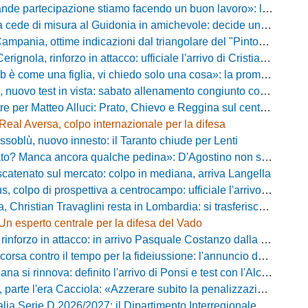
tecipazione stiamo facendo un buon lavoro»: la carica di mister Bonera accende la Pro Vercelli
ede di misura al Guidonia in amichevole: decide un rigore di Zuppel a Bastia
pania, ottime indicazioni dal triangolare del "Pinto": il report
nola, rinforzo in attacco: ufficiale l'arrivo di Cristian Padula dal Torino
e una figlia, vi chiedo solo una cosa»: la promessa di Vittorio Massi commuove la piazza
uovo test in vista: sabato allenamento congiunto con il Bisignano
e per Matteo Alluci: Prato, Chievo e Reggina sul centrocampista
Real Aversa, colpo internazionale per la difesa
ssoblù, nuovo innesto: il Taranto chiude per Lenti
? Manca ancora qualche pedina»: D'Agostino non si ferma e punta in alto
catenato sul mercato: colpo in mediana, arriva Langella
 colpo di prospettiva a centrocampo: ufficiale l'arrivo di Bilal Khamlich
 Christian Travaglini resta in Lombardia: si trasferisce in Serie D
Un esperto centrale per la difesa del Vado
inforzo in attacco: in arrivo Pasquale Costanzo dalla Paganese
contro il tempo per la fideiussione: l'annuncio della società e le ragioni dello slittamento
a si rinnova: definito l'arrivo di Ponsi e test con l'Alcione
rte l'era Cacciola: «Azzerare subito la penalizzazione, saremo camaleontici»
rie D 2026/2027: il Dipartimento Interregionale corregge il tabellone, ecco i nuovi abbinamenti