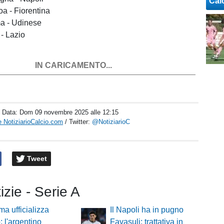
Cal
a - Fiorentina
a - Udinese
 - Lazio
IN CARICAMENTO...
/ Data:
Dom 09 novembre 2025 alle 12:15
 NotiziarioCalcio.com
/ Twitter:
@NotiziarioC
Tweet
izie - Serie A
a ufficializza
Il Napoli ha in pugno
: l'argentino
Favasuli: trattativa in