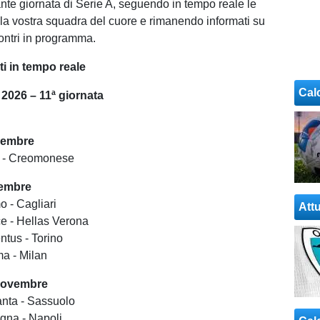
nte giornata di Serie A, seguendo in tempo reale le
lla vostra squadra del cuore e rimanendo informati su
incontri in programma.
i in tempo reale
Cal
 2026 – 11ª giornata
vembre
a - Creomonese
vembre
 - Cagliari
Attu
e - Hellas Verona
ntus - Torino
a - Milan
novembre
anta - Sassuolo
gna - Napoli