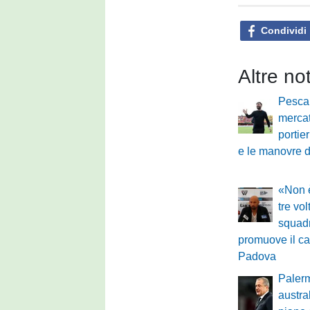
Condividi
Altre no
Pesca
merca
portie
e le manovre 
«Non è
tre vo
squadr
promuove il ca
Padova
Palerm
austra