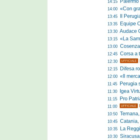
Palermo tra t
14:15
«Con grande par
14:00
Il Perugia c
13:45
Equipe Cam
13:35
Audace Cerig
13:30
«La Samb è com
13:15
Cosenza, n
13:00
Corsa a tr
12:45
12:30
UFFICIALE
Difesa ro
12:15
«Il mercato
12:00
Perugia s
11:45
Igea Virtus,
11:30
Pro Patria,
11:15
11:00
UFFICIALE
Ternana, r
10:50
Catania, corsa 
10:45
La Reggian
10:35
Siracusa, pa
10:30