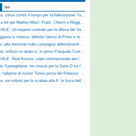
Ieri
Catania, corsa contro il tempo per la fideiussione: l'annuncio della società e le ragioni dello slittamento
Corsa a tre per Matteo Alluci: Prato, Chievo e Reggina sul centrocampista
UFFICIALE: Un esperto centrale per la difesa del Vado
La Reggiana si rinnova: definito l'arrivo di Ponsi e test con l'Alcione
Livorno, alta tensione sulla campagna abbonamenti: la stoccata della Curva Nord alla società
Ternana, rinforzo in attacco: in arrivo Pasquale Costanzo dalla Paganese
UFFICIALE: Real Aversa, colpo internazionale per la difesa
Mercato Santegidiese: tre mosse per la Serie D tra l'ingaggio di Diakhate e due rinnovi chiave
Ascoli, l'allarme di mister Tomei prima del Potenza: «Mettiamoci l'elmetto, l'obiettivo è la salvezza e non dobbiamo vendere fumo!»
Perugia, sei milioni per la scalata alla A: la forza della nuova societa e il progetto di Alessandro Gaucci