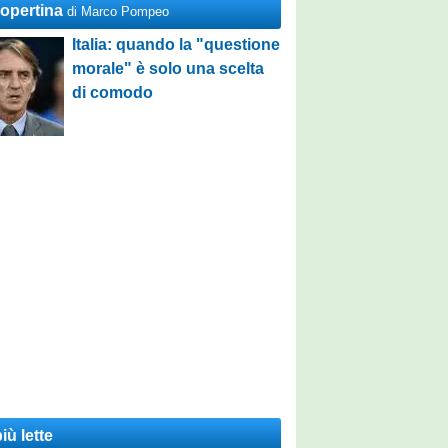
Copertina
di Marco Pompeo
Italia: quando la "questione
morale" è solo una scelta
di comodo
iù lette