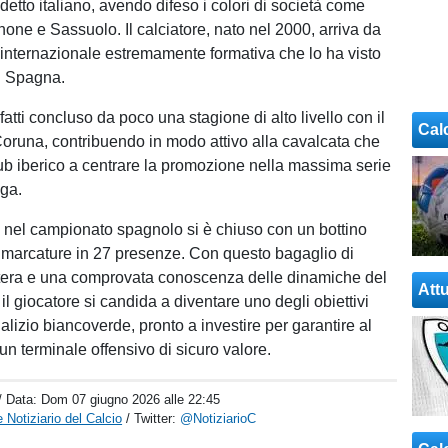
etto italiano, avendo difeso i colori di società come
none e Sassuolo. Il calciatore, nato nel 2000, arriva da
internazionale estremamente formativa che lo ha visto
n Spagna.
nfatti concluso da poco una stagione di alto livello con il
Cal
oruna, contribuendo in modo attivo alla cavalcata che
club iberico a centrare la promozione nella massima serie
iga.
o nel campionato spagnolo si è chiuso con un bottino
 marcature in 27 presenze. Con questo bagaglio di
tera e una comprovata conoscenza delle dinamiche del
Attu
, il giocatore si candida a diventare uno degli obiettivi
alizio biancoverde, pronto a investire per garantire al
un terminale offensivo di sicuro valore.
/ Data:
Dom 07 giugno 2026 alle 22:45
 Notiziario del Calcio
/ Twitter:
@NotiziarioC