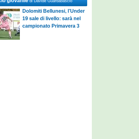
cio giovanile
di Davide Guardabascio
Dolomiti Bellunesi, l’Under
19 sale di livello: sarà nel
campionato Primavera 3