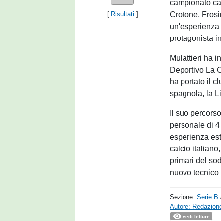
campionato cad
Crotone, Frosi
[
Risultati
]
un'esperienza 
protagonista i
Mulattieri ha i
Deportivo La C
ha portato il 
spagnola, la L
Il suo percors
personale di 4
esperienza es
calcio italiano
primari del sod
nuovo tecnico 
Sezione:
Serie B
Autore: Redazione
vedi letture