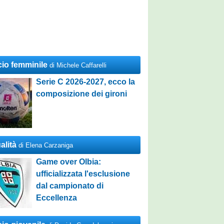
cio femminile
di Michele Caffarelli
Serie C 2026-2027, ecco la
composizione dei gironi
alità
di Elena Carzaniga
Game over Olbia:
ufficializzata l'esclusione
dal campionato di
Eccellenza