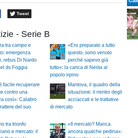
Cal
Tweet
tizie - Serie B
ra tra campo e
«Ero preparato a tutto
to: emergenza
questo, sono venuto
ri, rebus Di Nardo
perché sapevo già
del ds Foggia
tutto»: la carica di Nesta al
popolo irpino
 facile recuperare
Mantova, il quadro della
lte contro una
situazione: il rientro degli
a così»: Calabro
acciaccati e le trattative
rattere del suo
di mercato
o tra trionfo
«Il mercato? Manca
liano e mercato: il
ancora qualche pedina»: