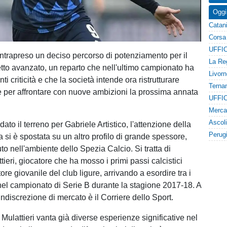
Oggi
intrapreso un deciso percorso di potenziamento per il
tto avanzato, un reparto che nell'ultimo campionato ha
ti criticità e che la società intende ora ristrutturare
per affrontare con nuove ambizioni la prossima annata
to il terreno per Gabriele Artistico, l'attenzione della
a si è spostata su un altro profilo di grande spessore,
o nell'ambiente dello Spezia Calcio. Si tratta di
eri, giocatore che ha mosso i primi passi calcistici
tore giovanile del club ligure, arrivando a esordire tra i
 nel campionato di Serie B durante la stagione 2017-18. A
indiscrezione di mercato è il Corriere dello Sport.
i Mulattieri vanta già diverse esperienze significative nel