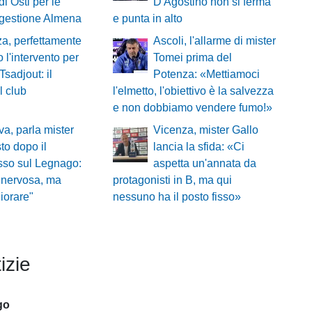
di Osti per le
D'Agostino non si ferma
ggestione Almena
e punta in alto
a, perfettamente
Ascoli, l'allarme di mister
o l'intervento per
Tomei prima del
Tsadjout: il
Potenza: «Mettiamoci
l club
l'elmetto, l'obiettivo è la salvezza
e non dobbiamo vendere fumo!»
a, parla mister
Vicenza, mister Gallo
o dopo il
lancia la sfida: «Ci
sso sul Legnago:
aspetta un'annata da
 nervosa, ma
protagonisti in B, ma qui
iorare"
nessuno ha il posto fisso»
izie
go