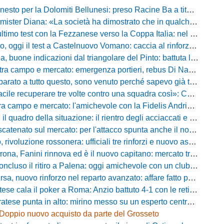
to per la Dolomiti Bellunesi: preso Racine Ba a titolo definitivo
ister Diana: «La società ha dimostrato che in qualche giorno...»
o test con la Fezzanese verso la Coppa Italia: nel mirino la sfida con la Torres
i il test a Castelnuovo Vomano: caccia al rinforzo in attacco tra Giampaolo e Palma
e indicazioni dal triangolare del Pinto: battuta l'Ischia, ora c'è il Cassino prima della Coppa
ampo e mercato: emergenza portieri, rebus Di Nardo e le manovre del ds Foggia
a tutto questo, sono venuto perché sapevo già tutto»: la carica di Nesta al popolo irpino
ecuperare tre volte contro una squadra così»: Calabro promuove il carattere del suo Padova
po e mercato: l'amichevole con la Fidelis Andria, le parole di Pelosi e l'idea Conti
uadro della situazione: il rientro degli acciaccati e le trattative di mercato
atenato sul mercato: per l'attacco spunta anche il nome di Okaka
oluzione rossonera: ufficiali tre rinforzi e nuovo assetto al vertice del club
 Fanini rinnova ed è il nuovo capitano: mercato tra colpi esperti e l'addio a Daffara
luso il ritiro a Palena: oggi amichevole con un club di D verso la Coppa
, nuovo rinforzo nel reparto avanzato: affare fatto per Della Pietra
ala il poker a Roma: Anzio battuto 4-1 con le reti di Palmieri, Esposito, Suhs e Maggio
ese punta in alto: mirino messo su un esperto centrocampista
Doppio nuovo acquisto da parte del Grosseto