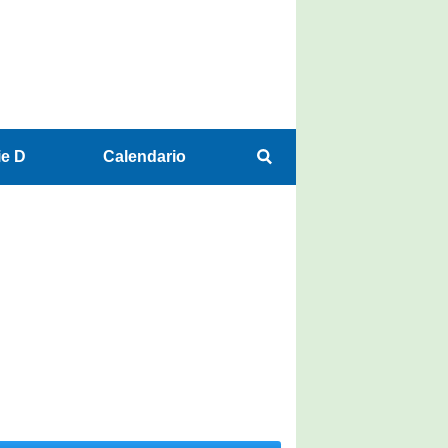
ie D
Calendario