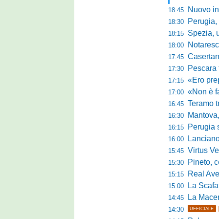
Nuovo innes
18:45
Perugia, m
18:30
Spezia, ultim
18:15
Notaresco, ogg
18:00
Casertana, buon
17:45
Pescara tra c
17:30
«Ero preparato 
17:15
«Non è facile r
17:00
Teramo tra cam
16:45
Mantova, il q
16:30
Perugia sc
16:15
Lanciano, riv
16:00
Virtus Verona,
15:45
Pineto, conc
15:30
Real Aversa
15:15
La Scafatese c
15:00
La Macerat
14:45
14:30
UFFICIALE