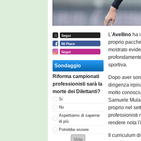
L’
Avellino
ha 
Segui
proprio pacche
Mi Piace
mostrato eviden
Segui
profondamente 
sportiva.
Sondaggio
Riforma campionati
Dopo aver sonda
professionisti sarà la
dirigenza irpin
morte dei Dilettanti?
molto conosciut
Si
Samuele Mulatti
proprio nel set
No
professionisti
Aspettiamo di saperne
di più
rendere nota l'
Potrebbe essere
Il curriculum d