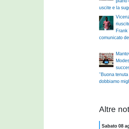
piano 
uscite e la su
Vicenz
riuscit
Frank 
comunicato de
Mantov
Modest
succe
"Buona tenuta
dobbiamo migl
Altre not
Sabato 08 a