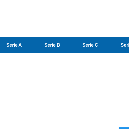
Serie A
Serie B
Serie C
Ser