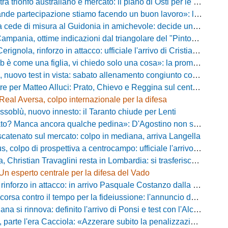
rionfo australiano e mercato: il piano di Osti per le uscite e la suggestione Almena
tecipazione stiamo facendo un buon lavoro»: la carica di mister Bonera accende la Pro Vercelli
ede di misura al Guidonia in amichevole: decide un rigore di Zuppel a Bastia
pania, ottime indicazioni dal triangolare del "Pinto": il report
nola, rinforzo in attacco: ufficiale l'arrivo di Cristian Padula dal Torino
e una figlia, vi chiedo solo una cosa»: la promessa di Vittorio Massi commuove la piazza
uovo test in vista: sabato allenamento congiunto con il Bisignano
e per Matteo Alluci: Prato, Chievo e Reggina sul centrocampista
Real Aversa, colpo internazionale per la difesa
ssoblù, nuovo innesto: il Taranto chiude per Lenti
? Manca ancora qualche pedina»: D'Agostino non si ferma e punta in alto
catenato sul mercato: colpo in mediana, arriva Langella
 colpo di prospettiva a centrocampo: ufficiale l'arrivo di Bilal Khamlich
 Christian Travaglini resta in Lombardia: si trasferisce in Serie D
Un esperto centrale per la difesa del Vado
inforzo in attacco: in arrivo Pasquale Costanzo dalla Paganese
contro il tempo per la fideiussione: l'annuncio della società e le ragioni dello slittamento
a si rinnova: definito l'arrivo di Ponsi e test con l'Alcione
rte l'era Cacciola: «Azzerare subito la penalizzazione, saremo camaleontici»