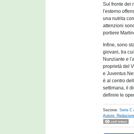
Sul fronte dei 
l'esterno offe
una nutrita con
attenzioni sono
portiere Martine
Infine, sono st
giovani, tra cu
Nunziante e l'
proprietà del 
e Juventus Nex
è al centro del
settimana, il d
definire le ope
Sezione:
Serie C
Autore: Redazione
vedi letture