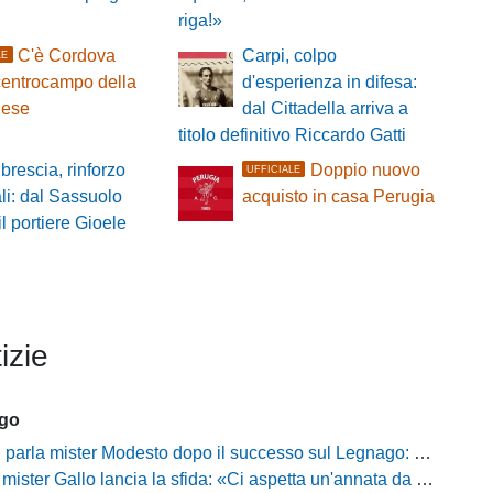
riga!»
C'è Cordova
Carpi, colpo
LE
 centrocampo della
d'esperienza in difesa:
ese
dal Cittadella arriva a
titolo definitivo Riccardo Gatti
brescia, rinforzo
Doppio nuovo
UFFICIALE
ali: dal Sassuolo
acquisto in casa Perugia
il portiere Gioele
izie
ago
mister Modesto dopo il successo sul Legnago: "Buona tenuta nervosa, ma dobbiamo migliorare"
Gallo lancia la sfida: «Ci aspetta un'annata da protagonisti in B, ma qui nessuno ha il posto fisso»