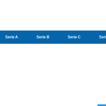
Serie A
Serie B
Serie C
Ser