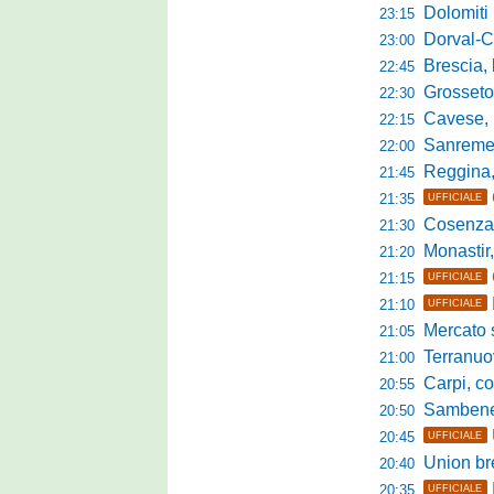
Dolomiti Bellun
23:15
Dorval-Catan
23:00
Brescia, l'a
22:45
Grosseto-Tau A
22:30
Cavese, parlano
22:15
Sanremese s
22:00
Reggina, non
21:45
21:35
UFFICIALE
Cosenza, duris
21:30
Monastir, avan
21:20
21:15
UFFICIALE
21:10
UFFICIALE
Mercato si
21:05
Terranuova Tr
21:00
Carpi, colpo 
20:55
Sambenedett
20:50
20:45
UFFICIALE
Union bresc
20:40
20:35
UFFICIALE