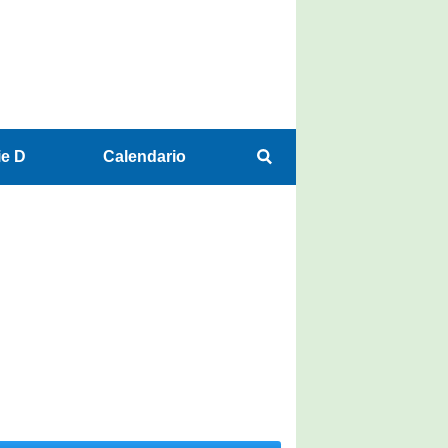
ie D
Calendario