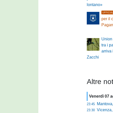
lontano»
UFFICIA
per il
Pagan
Union 
tra i p
arriva 
Zacchi
Altre not
Venerdì 07 
Mantova, parla 
23:45
Vicenza, mister 
23:30