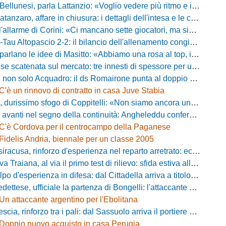
esi, parla Lattanzio: «Voglio vedere più ritmo e intensità, dobbiamo lasciare tutto sul campo»
zaro, affare in chiusura: i dettagli dell'intesa e le cifre dell'operazione
llarme di Corini: «Ci mancano sette giocatori, ma siamo una squadra forte»
ltopascio 2-2: il bilancio dell'allenamento congiunto e la risposta dei nuovi arrivi
 le idee di Masitto: «Abbiamo una rosa al top, il pubblico del Lamberti ci spingerà lontano»
catenata sul mercato: tre innesti di spessore per un attacco da sogni
 solo Acquadro: il ds Romairone punta al doppio colpo Baldan-Volpicelli
C'è un rinnovo di contratto in casa Juve Stabia
simo sfogo di Coppitelli: «Non siamo ancora una squadra, ora serve tirare una riga!»
ti nel segno della continuità: Angheleddu confermato in panchina, in attacco arriva Loru
C'è Cordova per il centrocampo della Paganese
Fidelis Andria, biennale per un classe 2005
racusa, rinforzo d'esperienza nel reparto arretrato: ecco Orlando
aiana, al via il primo test di rilievo: sfida estiva allo Zecchini con il Grosseto
d'esperienza in difesa: dal Cittadella arriva a titolo definitivo Riccardo Gatti
ese, ufficiale la partenza di Bongelli: l'attaccante passa in Serie D
Un attaccante argentino per l'Ebolitana
ia, rinforzo tra i pali: dal Sassuolo arriva il portiere Gioele Zacchi
Doppio nuovo acquisto in casa Perugia