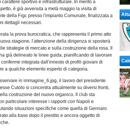
di carattere sportivo e infrastrutturale. In merito a
spetto, è già avvenuta a metà maggio la visita di
Attu
arte della Figc presso l'impianto Comunale, finalizzata a
imi dettagli necessari.
rata la prova burocratica, che rappresenta il primo atto
uova stagione, l'attenzione della dirigenza si sposterà
le strategie di mercato e sulla costruzione della rosa. Il
a già delineato le linee guida, pianificando di lavorare
Cal
conferme integrata dall'innesto di profili giovani di
ltre a qualche elemento esperto di categoria.
servare in immagine_6.jpg, il lavoro del presidente
esse Cutolo si concentra attualmente su diversi fronti,
della costruzione del nuovo organico. Il club sta
n particolare interesse i rapporti con Napoli e
lutando situazioni specifiche come quella di Gennaro
trato alla base dopo il prestito e ancora oggetto di
iche.