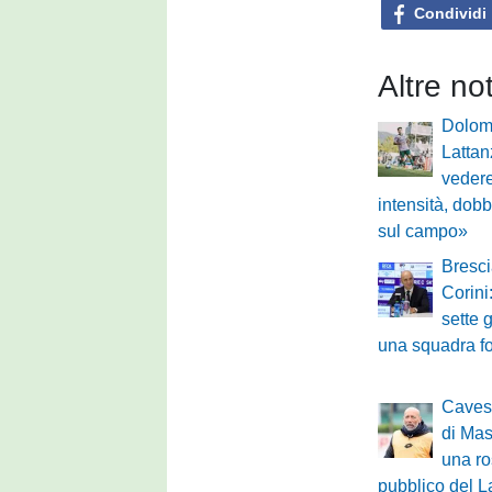
Condividi
Altre no
Dolomi
Lattan
vedere
intensità, dobb
sul campo»
Bresci
Corin
sette 
una squadra fo
Cavese
di Mas
una ros
pubblico del L