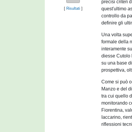
precisi criteri 
quest'ultimo a
[
Risultati
]
controllo da p
definire gli ult
Una volta supe
formale della n
interamente sul
diesse Cutolo h
su una base di 
prospettiva, o
Come si può os
Manzo e del di
tra cui quello 
monitorando co
Fiorentina, va
Iaccarino, rien
riflessioni tecn