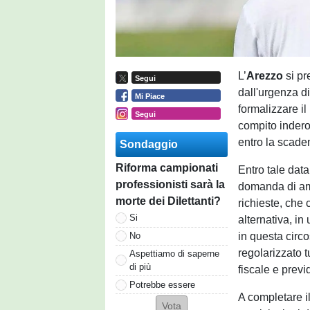
L’
Arezzo
si pr
Segui
dall'urgenza di
Mi Piace
formalizzare il
Segui
compito indero
entro la scade
Sondaggio
Riforma campionati
Entro tale data
professionisti sarà la
domanda di am
morte dei Dilettanti?
richieste, che 
Si
alternativa, in
in questa circ
No
regolarizzato tu
Aspettiamo di saperne
di più
fiscale e prev
Potrebbe essere
A completare il