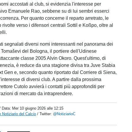
nomi accostati al club, si evidenzia l'interesse per
nsivo Emanuele Rao, sebbene su di lui sembri esserci
correnza. Per quanto concerne il reparto arretrato, le
 rivolte verso i difensori centrali Sottil e Koßpo, oltre al
lli.
ati segnalati diversi nomi interessanti nel panorama dei
i Tomaševi del Bologna, il portiere dell'Udinese
attaccante classe 2005 Alvin Okoro. Quest'ultimo, di
Venezia, è reduce da una stagione divisa tra Juve Stabia
t Gen e, secondo quanto riportato dal Corriere di Siena,
l'interesse di diversi club. A partire dalla prossima
irettore Cutolo avvierà i contatti più approfonditi per
razioni di mercato da intraprendere.
/ Data:
Mer 10 giugno 2026 alle 12:15
 Notiziario del Calcio
/ Twitter:
@NotiziarioC