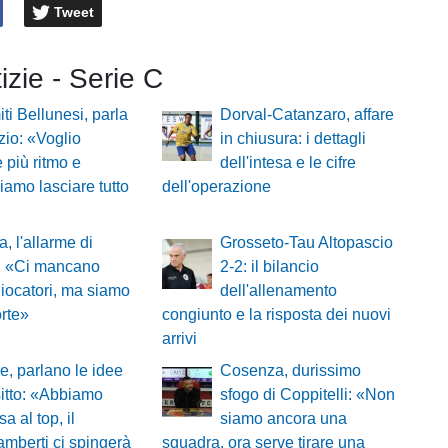
Tweet
tizie - Serie C
ti Bellunesi, parla
Dorval-Catanzaro, affare
zio: «Voglio
in chiusura: i dettagli
 più ritmo e
dell'intesa e le cifre
iamo lasciare tutto
dell'operazione
a, l'allarme di
Grosseto-Tau Altopascio
i: «Ci mancano
2-2: il bilancio
giocatori, ma siamo
dell'allenamento
rte»
congiunto e la risposta dei nuovi
arrivi
, parlano le idee
Cosenza, durissimo
itto: «Abbiamo
sfogo di Coppitelli: «Non
a al top, il
siamo ancora una
amberti ci spingerà
squadra, ora serve tirare una