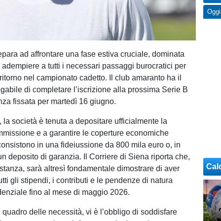
Oggi
epara ad affrontare una fase estiva cruciale, dominata
 adempiere a tutti i necessari passaggi burocratici per
 ritorno nel campionato cadetto. Il club amaranto ha il
gabile di completare l’iscrizione alla prossima Serie B
nza fissata per martedì 16 giugno.
, la società è tenuta a depositare ufficialmente la
missione e a garantire le coperture economiche
consistono in una fideiussione da 800 mila euro o, in
 un deposito di garanzia. Il Corriere di Siena riporta che,
Cal
ostanza, sarà altresì fondamentale dimostrare di aver
tti gli stipendi, i contributi e le pendenze di natura
idenziale fino al mese di maggio 2026.
 quadro delle necessità, vi è l’obbligo di soddisfare