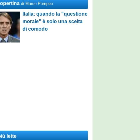
Copertina
di Marco Pompeo
Italia: quando la "questione
morale" è solo una scelta
di comodo
iù lette