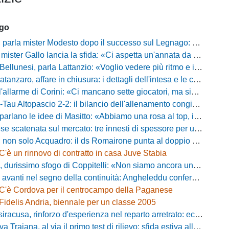
ago
mister Modesto dopo il successo sul Legnago: "Buona tenuta nervosa, ma dobbiamo migliorare"
Gallo lancia la sfida: «Ci aspetta un'annata da protagonisti in B, ma qui nessuno ha il posto fisso»
esi, parla Lattanzio: «Voglio vedere più ritmo e intensità, dobbiamo lasciare tutto sul campo»
zaro, affare in chiusura: i dettagli dell'intesa e le cifre dell'operazione
llarme di Corini: «Ci mancano sette giocatori, ma siamo una squadra forte»
ltopascio 2-2: il bilancio dell'allenamento congiunto e la risposta dei nuovi arrivi
 le idee di Masitto: «Abbiamo una rosa al top, il pubblico del Lamberti ci spingerà lontano»
catenata sul mercato: tre innesti di spessore per un attacco da sogni
 solo Acquadro: il ds Romairone punta al doppio colpo Baldan-Volpicelli
C'è un rinnovo di contratto in casa Juve Stabia
simo sfogo di Coppitelli: «Non siamo ancora una squadra, ora serve tirare una riga!»
ti nel segno della continuità: Angheleddu confermato in panchina, in attacco arriva Loru
C'è Cordova per il centrocampo della Paganese
Fidelis Andria, biennale per un classe 2005
racusa, rinforzo d'esperienza nel reparto arretrato: ecco Orlando
aiana, al via il primo test di rilievo: sfida estiva allo Zecchini con il Grosseto