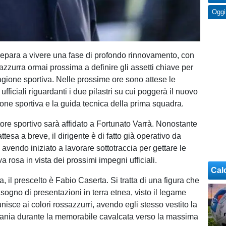
Oggi
repara a vivere una fase di profondo rinnovamento, con
azzurra ormai prossima a definire gli assetti chiave per
agione sportiva. Nelle prossime ore sono attese le
fficiali riguardanti i due pilastri su cui poggerà il nuovo
ione sportiva e la guida tecnica della prima squadra.
ettore sportivo sarà affidato a Fortunato Varrà. Nonostante
a attesa a breve, il dirigente è di fatto già operativo da
avendo iniziato a lavorare sottotraccia per gettare le
a rosa in vista dei prossimi impegni ufficiali.
Cal
, il prescelto è Fabio Caserta. Si tratta di una figura che
sogno di presentazioni in terra etnea, visto il legame
unisce ai colori rossazzurri, avendo egli stesso vestito la
ania durante la memorabile cavalcata verso la massima