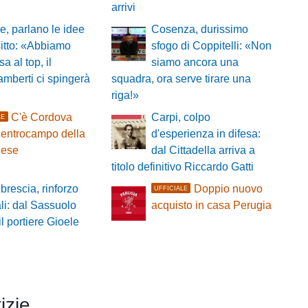
arrivi
, parlano le idee
Cosenza, durissimo
itto: «Abbiamo
sfogo di Coppitelli: «Non
a al top, il
siamo ancora una
amberti ci spingerà
squadra, ora serve tirare una
riga!»
C'è Cordova
Carpi, colpo
LE
 centrocampo della
d'esperienza in difesa:
ese
dal Cittadella arriva a
titolo definitivo Riccardo Gatti
brescia, rinforzo
Doppio nuovo
UFFICIALE
ali: dal Sassuolo
acquisto in casa Perugia
il portiere Gioele
izie