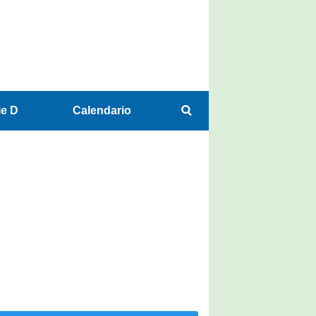
ie D
Calendario