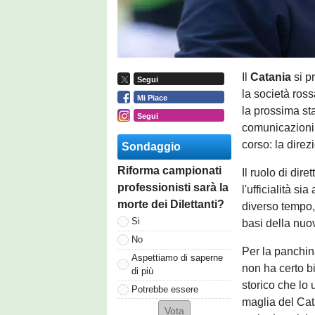
Il
Catania
si p
Segui
la società ross
Mi Piace
la prossima st
Segui
comunicazioni u
corso: la direz
Sondaggio
Riforma campionati
Il ruolo di dir
professionisti sarà la
l'ufficialità si
morte dei Dilettanti?
diverso tempo, 
Si
basi della nuov
No
Per la panchina
Aspettiamo di saperne
non ha certo bi
di più
storico che lo 
Potrebbe essere
maglia del Cat