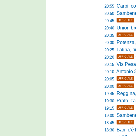
Carpi, colpo 
20:55
Sambenedett
20:50
20:45
UFFICIALE
Union bresc
20:40
20:35
UFFICIALE
Potenza, mister
20:30
Latina, r
20:25
20:20
UFFICIALE
Vis Pesaro, u
20:15
Antonio Se
20:10
20:05
UFFICIALE
20:00
UFFICIALE
Reggina, pr
19:45
Prato, cao
19:30
19:15
UFFICIALE
Sambenedett
19:00
18:45
UFFICIALE
Bari, c'è l'ac
18:30