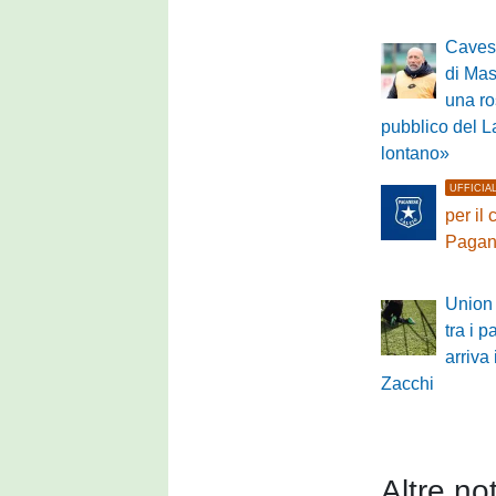
Cavese
di Mas
una ros
pubblico del L
lontano»
UFFICIA
per il
Pagan
Union 
tra i p
arriva 
Zacchi
Altre not