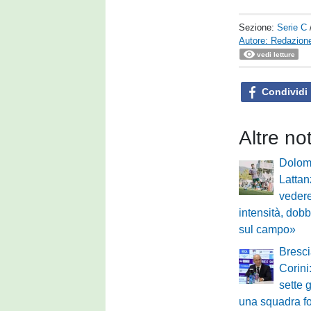
Sezione:
Serie C
Autore: Redazione
vedi letture
Condividi
Altre no
Dolomi
Lattan
vedere
intensità, dobb
sul campo»
Bresci
Corin
sette 
una squadra fo