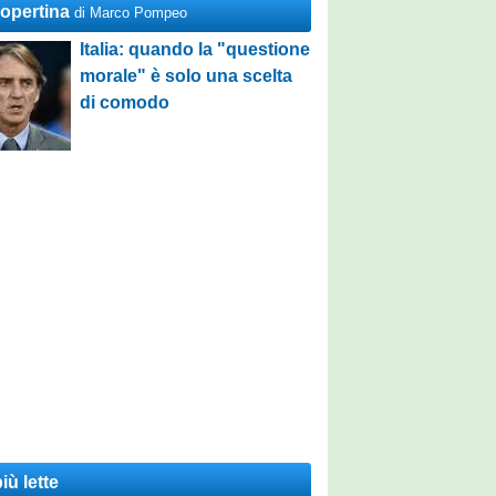
Copertina
di Marco Pompeo
Italia: quando la "questione
morale" è solo una scelta
di comodo
iù lette