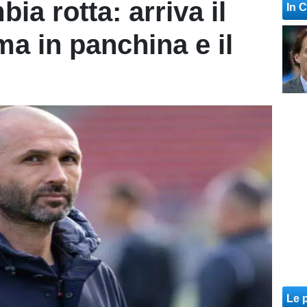
ia rotta: arriva il
In 
ma in panchina e il
Le p