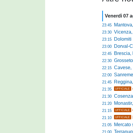
Venerdì 07 
Mantova, parla 
23:45
Vicenza, mister 
23:30
Dolomiti Bellun
23:15
Dorval-Catan
23:00
Brescia, l'a
22:45
Grosseto-Tau A
22:30
Cavese, parlano
22:15
Sanremese s
22:00
Reggina, non
21:45
21:35
UFFICIALE
Cosenza, duris
21:30
Monastir, avan
21:20
21:15
UFFICIALE
21:10
UFFICIALE
Mercato si
21:05
Terranuova Tr
21:00