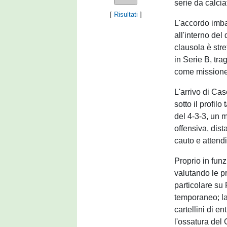
serie da calcia
[
Risultati
]
L'accordo imba
all'interno del
clausola è str
in Serie B, tr
come missione p
L'arrivo di Ca
sotto il profilo
del 4-3-3, un m
offensiva, dis
cauto e attend
Proprio in funz
valutando le pr
particolare su 
temporaneo; la 
cartellini di en
l'ossatura del 