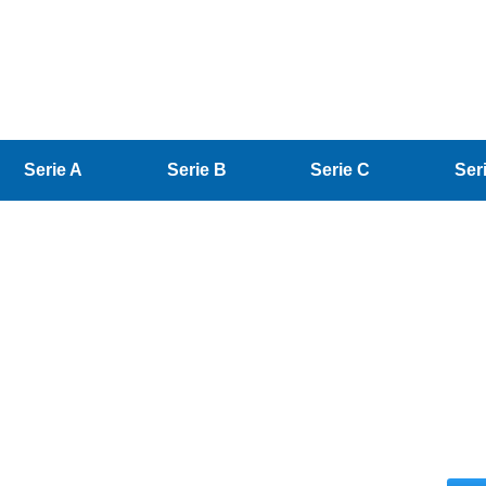
Serie A
Serie B
Serie C
Ser