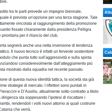
tore.
stito tra le parti prevede un impegno biennale,
Attu
 quale è prevista un'opzione per una terza stagione. Tale
ettamente vincolata al raggiungimento della promozione
aguardo fissato chiaramente dalla presidenza Pelligra
rioritaria per il rilancio del club.
serta segnerà anche una netta inversione di tendenza
 tattico. Il nuovo tecnico è infatti un fervente sostenitore
Cal
odulo che punta tutto sull'aggressività e sulla spinta
tanziandosi considerevolmente dall'atteggiamento più
ista mostrato dalla squadra nel recente passato.
ione di questa nuova identità tattica, la società sta già
ime strategie di mercato. I riflettori sono puntati in
Pieraccini e D’Ausilio, attualmente sotto contratto a titolo
dirigenza sta soppesando l'ipotesi di riscattare i
trambi, rendendoli i volti nuovi attorno ai quali costruire
Catania che verrà.