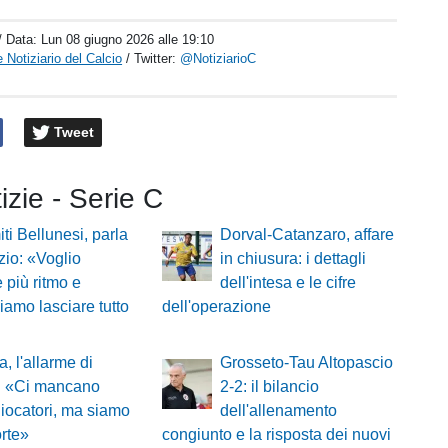
/ Data:
Lun 08 giugno 2026 alle 19:10
 Notiziario del Calcio
/ Twitter:
@NotiziarioC
Tweet
tizie - Serie C
ti Bellunesi, parla
Dorval-Catanzaro, affare
zio: «Voglio
in chiusura: i dettagli
 più ritmo e
dell'intesa e le cifre
iamo lasciare tutto
dell'operazione
a, l'allarme di
Grosseto-Tau Altopascio
i: «Ci mancano
2-2: il bilancio
giocatori, ma siamo
dell'allenamento
rte»
congiunto e la risposta dei nuovi