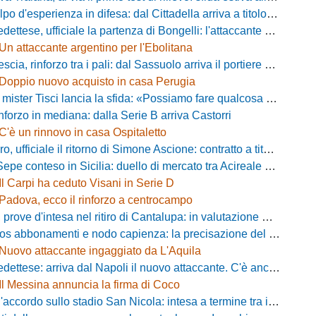
d'esperienza in difesa: dal Cittadella arriva a titolo definitivo Riccardo Gatti
ese, ufficiale la partenza di Bongelli: l'attaccante passa in Serie D
Un attaccante argentino per l'Ebolitana
ia, rinforzo tra i pali: dal Sassuolo arriva il portiere Gioele Zacchi
Doppio nuovo acquisto in casa Perugia
 Tisci lancia la sfida: «Possiamo fare qualcosa di storico e regalarci la trasferta a Genova»
inforzo in mediana: dalla Serie B arriva Castorri
C'è un rinnovo in casa Ospitaletto
fficiale il ritorno di Simone Ascione: contratto a titolo definitivo fino al 2029
pe conteso in Sicilia: duello di mercato tra Acireale e Messina
Il Carpi ha ceduto Visani in Serie D
Padova, ecco il rinforzo a centrocampo
ove d'intesa nel ritiro di Cantalupa: in valutazione Blazevic e Anton
s abbonamenti e nodo capienza: la precisazione del club laniero
Nuovo attaccante ingaggiato da L'Aquila
ese: arriva dal Napoli il nuovo attaccante. C'è anche l'ufficialità
Il Messina annuncia la firma di Coco
cordo sullo stadio San Nicola: intesa a termine tra il Comune e il club di De Laurentiis