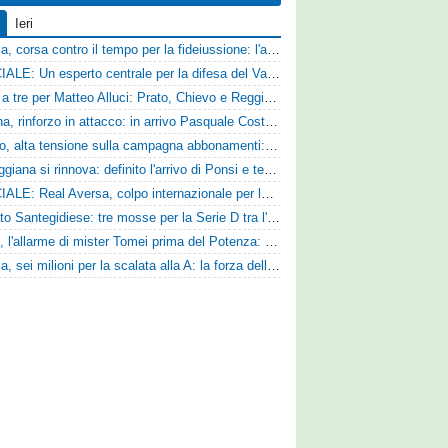
Ieri
Catania, corsa contro il tempo per la fideiussione: l'annuncio della società e le ragioni dello slittamento
UFFICIALE: Un esperto centrale per la difesa del Vado
Corsa a tre per Matteo Alluci: Prato, Chievo e Reggina sul centrocampista
Ternana, rinforzo in attacco: in arrivo Pasquale Costanzo dalla Paganese
Livorno, alta tensione sulla campagna abbonamenti: la stoccata della Curva Nord alla società
La Reggiana si rinnova: definito l'arrivo di Ponsi e test con l'Alcione
UFFICIALE: Real Aversa, colpo internazionale per la difesa
Mercato Santegidiese: tre mosse per la Serie D tra l'ingaggio di Diakhate e due rinnovi chiave
Ascoli, l'allarme di mister Tomei prima del Potenza: «Mettiamoci l'elmetto, l'obiettivo è la salvezza e non dobbiamo vendere fumo!»
Perugia, sei milioni per la scalata alla A: la forza della nuova societa e il progetto di Alessandro Gaucci