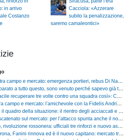
a, rinforzo in
Siracusa, parte l'era
: in arrivo
Cacciola: «Azzerare
ale Costanzo
subito la penalizzazione,
se
saremo camaleontici»
izie
go
ampo e mercato: emergenza portieri, rebus Di Nardo e le manovre del ds Foggia
a tutto questo, sono venuto perché sapevo già tutto»: la carica di Nesta al popolo irpino
ecuperare tre volte contro una squadra così»: Calabro promuove il carattere del suo Padova
po e mercato: l'amichevole con la Fidelis Andria, le parole di Pelosi e l'idea Conti
uadro della situazione: il rientro degli acciaccati e le trattative di mercato
atenato sul mercato: per l'attacco spunta anche il nome di Okaka
oluzione rossonera: ufficiali tre rinforzi e nuovo assetto al vertice del club
 Fanini rinnova ed è il nuovo capitano: mercato tra colpi esperti e l'addio a Daffara