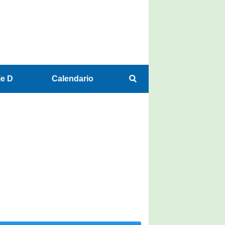
ie D
Calendario