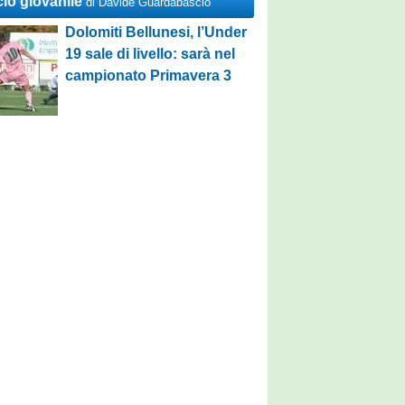
cio giovanile
di Davide Guardabascio
Dolomiti Bellunesi, l’Under
19 sale di livello: sarà nel
campionato Primavera 3