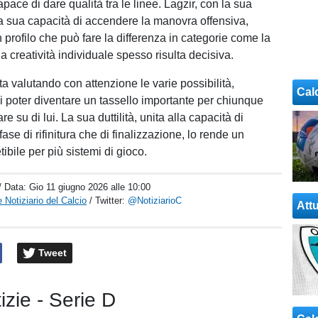
pace di dare qualità tra le linee. Lagzir, con la sua
a sua capacità di accendere la manovra offensiva,
 profilo che può fare la differenza in categorie come la
a creatività individuale spesso risulta decisiva.
 sta valutando con attenzione le varie possibilità,
Cal
 poter diventare un tassello importante per chiunque
e su di lui. La sua duttilità, unita alla capacità di
fase di rifinitura che di finalizzazione, lo rende un
bile per più sistemi di gioco.
/ Data:
Gio 11 giugno 2026 alle 10:00
 Notiziario del Calcio
/ Twitter:
@NotiziarioC
Attu
Tweet
tizie - Serie D