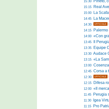
Pineto, conc
15:30
Real Aversa
15:15
La Scafatese c
15:00
La Macerat
14:45
14:30
UFFICIALE
Palermo tra t
14:15
«Con grande par
14:00
Il Perugia c
13:45
Equipe Cam
13:35
Audace Cerig
13:30
«La Samb è com
13:15
Cosenza, n
13:00
Corsa a tr
12:45
12:30
UFFICIALE
Difesa ro
12:15
«Il mercato
12:00
Perugia s
11:45
Igea Virtus,
11:30
Pro Patria,
11:15