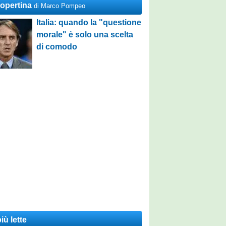
Copertina
di Marco Pompeo
Italia: quando la "questione
morale" è solo una scelta
di comodo
iù lette