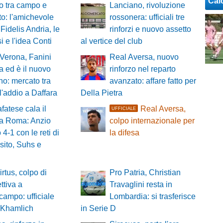
Cal
o tra campo e
Lanciano, rivoluzione
o: l'amichevole
rossonera: ufficiali tre
 Fidelis Andria, le
rinforzi e nuovo assetto
i e l'idea Conti
al vertice del club
 Verona, Fanini
Real Aversa, nuovo
a ed è il nuovo
rinforzo nel reparto
no: mercato tra
avanzato: affare fatto per
 l'addio a Daffara
Della Pietra
fatese cala il
Real Aversa,
UFFICIALE
 a Roma: Anzio
colpo internazionale per
 4-1 con le reti di
la difesa
sito, Suhs e
irtus, colpo di
Pro Patria, Christian
ttiva a
Travaglini resta in
campo: ufficiale
Lombardia: si trasferisce
al Khamlich
in Serie D