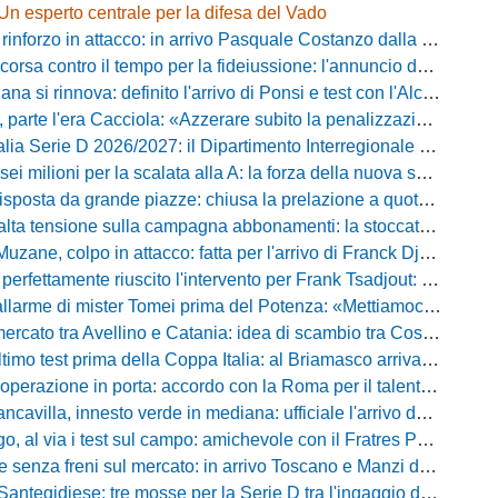
Un esperto centrale per la difesa del Vado
inforzo in attacco: in arrivo Pasquale Costanzo dalla Paganese
contro il tempo per la fideiussione: l'annuncio della società e le ragioni dello slittamento
a si rinnova: definito l'arrivo di Ponsi e test con l'Alcione
rte l'era Cacciola: «Azzerare subito la penalizzazione, saremo camaleontici»
rie D 2026/2027: il Dipartimento Interregionale corregge il tabellone, ecco i nuovi abbinamenti
lioni per la scalata alla A: la forza della nuova societa e il progetto di Alessandro Gaucci
posta da grande piazze: chiusa la prelazione a quota 5.164 abbonamenti
 tensione sulla campagna abbonamenti: la stoccata della Curva Nord alla società
uzane, colpo in attacco: fatta per l'arrivo di Franck Djoulou
fettamente riuscito l'intervento per Frank Tsadjout: il comunicato del club
i mister Tomei prima del Potenza: «Mettiamoci l'elmetto, l'obiettivo è la salvezza e non dobbiamo vendere fumo!»
to tra Avellino e Catania: idea di scambio tra Cosimo Patierno e Kaleb Jimenez
test prima della Coppa Italia: al Briamasco arriva il triangolare con Südtirol e Campodarsego
perazione in porta: accordo con la Roma per il talento Zelezny
illa, innesto verde in mediana: ufficiale l'arrivo del classe 2008 Gianluca Ajello
 via i test sul campo: amichevole con il Fratres Perignano e sguardo al nuovo girone E
nza freni sul mercato: in arrivo Toscano e Manzi dall'Avellino per la Serie C
gidiese: tre mosse per la Serie D tra l'ingaggio di Diakhate e due rinnovi chiave