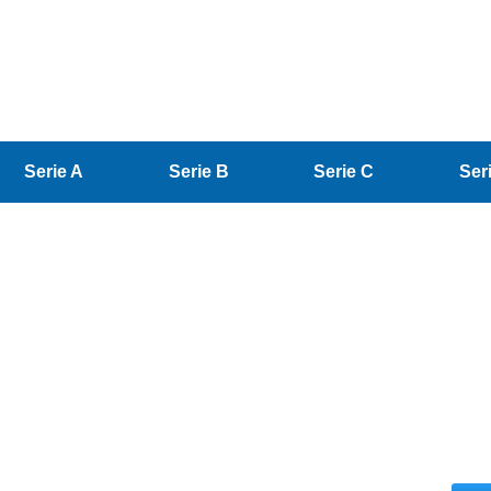
Serie A
Serie B
Serie C
Ser