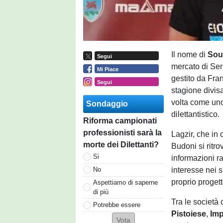
Il nome di
Sou
Segui
mercato di Seri
Mi Piace
gestito da Fra
Segui
stagione divis
volta come uno 
Sondaggio
dilettantistico.
Riforma campionati
professionisti sarà la
Lagzir, che in 
morte dei Dilettanti?
Budoni si ritro
Si
informazioni ra
interesse nei s
No
proprio progett
Aspettiamo di saperne
di più
Tra le società
Potrebbe essere
Pistoiese
,
Imp