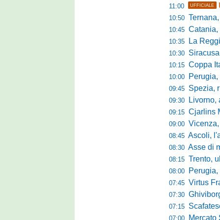
11:00
UFFICIALE
Ternana, r
10:50
Catania, corsa 
10:45
La Reggian
10:35
Siracusa, pa
10:30
Coppa Italia Se
10:15
Perugia, sei mi
10:00
Spezia, ris
09:45
Livorno, alta
09:30
Cjarlins M
09:15
Vicenza, per
09:00
Ascoli, l'allarme d
08:45
Asse di merca
08:30
Trento, ultimo 
08:15
Perugia, o
08:00
Virtus Francav
07:45
Ghiviborgo, al
07:30
Scafatese se
07:15
Mercato Sante
07:00