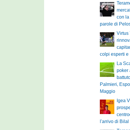
Teram
mercat
con la
parole di Pelos
Virtus
rinnov
capita
colpi esperti e
La Sca
poker
battuto
Palmieri, Espo
Maggio
Igea V
prospe
centro
l'arrivo di Bil