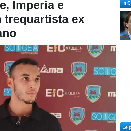
e, Imperia e
In 
 trequartista ex
ano
Le p