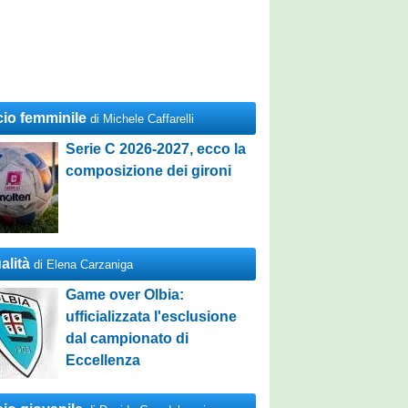
cio femminile
di Michele Caffarelli
Serie C 2026-2027, ecco la
composizione dei gironi
alità
di Elena Carzaniga
Game over Olbia:
ufficializzata l'esclusione
dal campionato di
Eccellenza