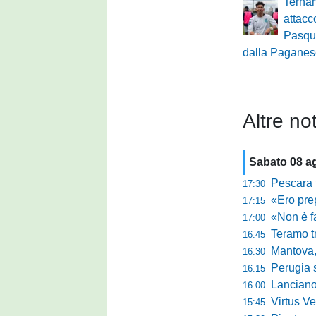
Ternan
attacco
Pasqu
dalla Pagane
Altre not
Sabato 08 a
Pescara tra c
17:30
«Ero preparato 
17:15
«Non è facile r
17:00
Teramo tra cam
16:45
Mantova, il q
16:30
Perugia sc
16:15
Lanciano, riv
16:00
Virtus Verona,
15:45