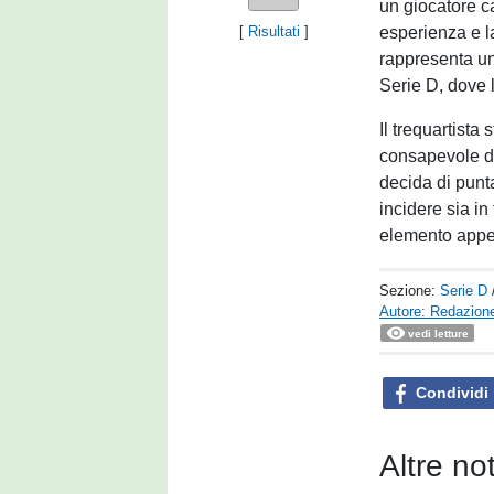
un giocatore ca
esperienza e l
[
Risultati
]
rappresenta un
Serie D, dove l
Il trequartista
consapevole di
decida di puntar
incidere sia in 
elemento appeti
Sezione:
Serie D
Autore: Redazione
vedi letture
Condividi
Altre no