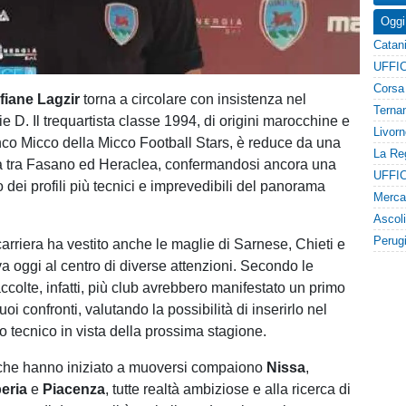
Oggi
fiane Lagzir
torna a circolare con insistenza nel
e D. Il trequartista classe 1994, di origini marocchine e
nco Micco della Micco Football Stars, è reduce da una
a tra Fasano ed Heraclea, confermandosi ancora una
dei profili più tecnici e imprevedibili del panorama
carriera ha vestito anche le maglie di Sarnese, Chieti e
va oggi al centro di diverse attenzioni. Secondo le
ccolte, infatti, più club avrebbero manifestato un primo
uoi confronti, valutando la possibilità di inserirlo nel
o tecnico in vista della prossima stagione.
 che hanno iniziato a muoversi compaiono
Nissa
,
eria
e
Piacenza
, tutte realtà ambiziose e alla ricerca di