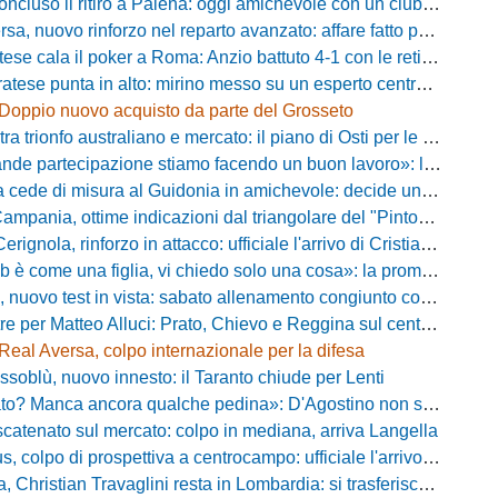
luso il ritiro a Palena: oggi amichevole con un club di D verso la Coppa
, nuovo rinforzo nel reparto avanzato: affare fatto per Della Pietra
ala il poker a Roma: Anzio battuto 4-1 con le reti di Palmieri, Esposito, Suhs e Maggio
ese punta in alto: mirino messo su un esperto centrocampista
Doppio nuovo acquisto da parte del Grosseto
rionfo australiano e mercato: il piano di Osti per le uscite e la suggestione Almena
tecipazione stiamo facendo un buon lavoro»: la carica di mister Bonera accende la Pro Vercelli
ede di misura al Guidonia in amichevole: decide un rigore di Zuppel a Bastia
pania, ottime indicazioni dal triangolare del "Pinto": il report
nola, rinforzo in attacco: ufficiale l'arrivo di Cristian Padula dal Torino
e una figlia, vi chiedo solo una cosa»: la promessa di Vittorio Massi commuove la piazza
uovo test in vista: sabato allenamento congiunto con il Bisignano
e per Matteo Alluci: Prato, Chievo e Reggina sul centrocampista
Real Aversa, colpo internazionale per la difesa
ssoblù, nuovo innesto: il Taranto chiude per Lenti
? Manca ancora qualche pedina»: D'Agostino non si ferma e punta in alto
catenato sul mercato: colpo in mediana, arriva Langella
 colpo di prospettiva a centrocampo: ufficiale l'arrivo di Bilal Khamlich
 Christian Travaglini resta in Lombardia: si trasferisce in Serie D