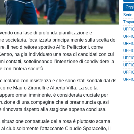
Oggi
ivendo una fase di profonda pianificazione e
e societaria, focalizzata principalmente sulla scelta del
e. Il neo direttore sportivo Alfio Pelliccioni, come
 Centro, ha già individuato una rosa di candidati con cui
imi contatti, sottolineando l’intenzione di condividere la
e con l’intera società.
circolano con insistenza e che sono stati sondati dal ds,
i come Mauro Zironelli e Alberto Villa. La scelta
e appare ormai imminente, è considerata cruciale per
truzione di una compagine che si preannuncia quasi
rinnovata rispetto alla stagione appena conclusa.
 situazione contrattuale della rosa è piuttosto scarna,
 al club solamente l'attaccante Claudio Sparacello, il