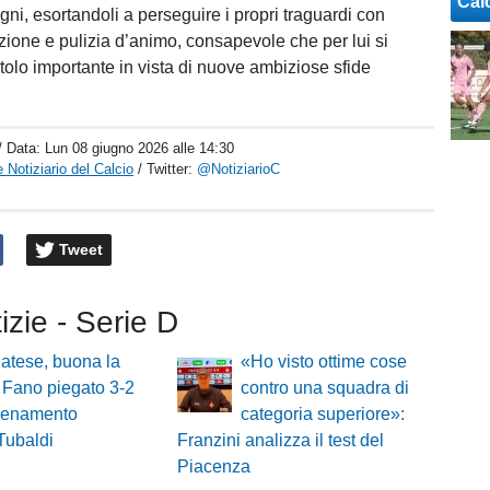
Cal
ni, esortandoli a perseguire i propri traguardi con
izione e pulizia d’animo, consapevole che per lui si
tolo importante in vista di nuove ambiziose sfide
/ Data:
Lun 08 giugno 2026 alle 14:30
 Notiziario del Calcio
/ Twitter:
@NotiziarioC
Tweet
tizie - Serie D
atese, buona la
«Ho visto ottime cose
 Fano piegato 3-2
contro una squadra di
llenamento
categoria superiore»:
Tubaldi
Franzini analizza il test del
Piacenza