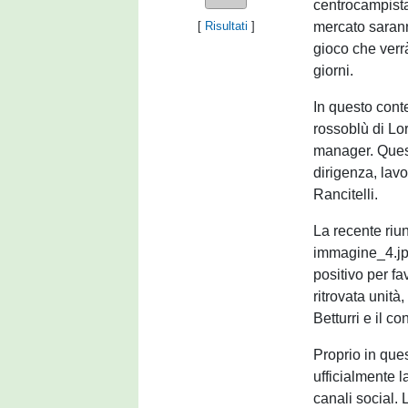
centrocampista 
mercato sarann
[
Risultati
]
gioco che verrà
giorni.
In questo contes
rossoblù di Lo
manager. Quest
dirigenza, lav
Rancitelli.
La recente riun
immagine_4.jp
positivo per f
ritrovata unità
Betturri e il c
Proprio in que
ufficialmente 
canali social. 