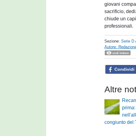
giovani compag
sacrificio, ded
chiude un capi
professionali.
Sezione:
Serie D
Autore: Redazione
vedi letture
Condividi
Altre no
Recan
prima:
nell'a
congiunto del 