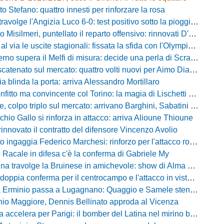
o Stefano: quattro innesti per rinforzare la rosa
olge l'Angizia Luco 6-0: test positivo sotto la pioggia, doppietta per Gasperoni
silmeri, puntellato il reparto offensivo: rinnovati D'Aquila e Di Caccamo
le uscite stagionali: fissata la sfida con l'Olympia Thyrus tra lavoro di campo e incroci amarcord
o supera il Melfi di misura: decide una perla di Scravaglieri in avvio
to sul mercato: quattro volti nuovi per Aimo Diana tra prestiti e acquisti a titolo definitivo
ia blinda la porta: arriva Alessandro Mortillaro
o ma convincente col Torino: la magia di Lischetti non basta, Abate passa 3-1
 colpo triplo sul mercato: arrivano Barghini, Sabatini e Sgrò
chio Gallo si rinforza in attacco: arriva Alioune Thioune
innovato il contratto del difensore Vincenzo Avolio
o ingaggia Federico Marchesi: rinforzo per l'attacco rossonero
o Racale in difesa c'è la conferma di Gabriele My
travolge la Bruinese in amichevole: show di Alma con una cinquina
ia conferma per il centrocampo e l'attacco in vista della prossima Eccellenza
inio passa a Lugagnano: Quaggio e Samele stendono il Piacenza nel test estivo
io Maggiore, Dennis Bellinato approda al Vicenza
 accelera per Parigi: il bomber del Latina nel mirino biancazzurro