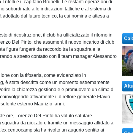
Trifelli e il capitano Brunetti. Le restanti operazioni di
o subordinate alle indicazioni tattiche e al sistema di
 adottato dal futuro tecnico, la cui nomina è attesa a
to di ricostruzione, il club ha ufficializzato il ritorno in
Cal
renzo Del Pinto, che assumerà il nuovo incarico di club
a figura fungerà da raccordo tra la squadra e la
orando a stretto contatto con il team manager Alessandro
ione con la tifoseria, come evidenziato in
g, è stata descritta come un momento estremamente
Attu
avorire la chiarezza gestionale e promuovere un clima di
, coinvolgendo attivamente il direttore generale Flavio
onsulente esterno Maurizio Ianni.
ste ore, Lorenzo Del Pinto ha voluto salutare
la squadra da giocatore tramite un messaggio affidato ai
L'ex centrocampista ha rivolto un augurio sentito ai