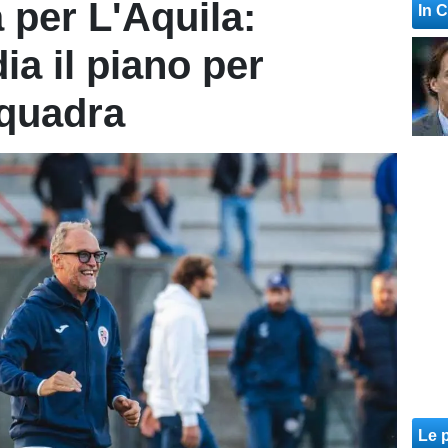
per L'Aquila:
In 
dia il piano per
squadra
Le p