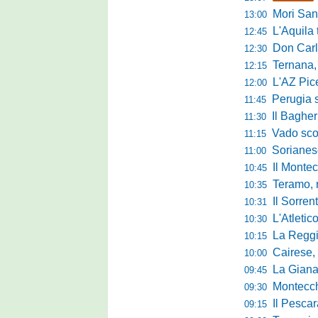
Mori Sant
13:00
L'Aquila trav
12:45
Don Carlo Mi
12:30
Ternana, al via 
12:15
L'AZ Picern
12:00
Perugia scatena
11:45
Il Bagher
11:30
Vado sconfitt
11:15
Sorianese,
11:00
Il Montec
10:45
Teramo, r
10:35
Il Sorrent
10:31
L'Atletic
10:30
La Reggina 
10:15
Cairese, dopp
10:00
La Giana Erm
09:45
Montecch
09:30
Il Pescara
09:15