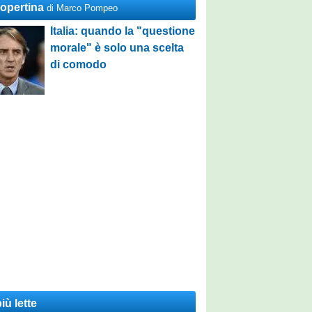
Copertina
di Marco Pompeo
Italia: quando la "questione
morale" è solo una scelta
di comodo
iù lette