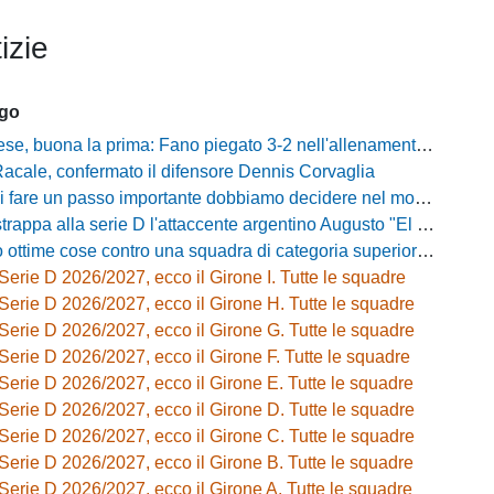
izie
ago
buona la prima: Fano piegato 3-2 nell'allenamento congiunto del Tubaldi
Racale, confermato il difensore Dennis Corvaglia
passo importante dobbiamo decidere nel modo giusto»: Greco e il rebus mercato dopo la vittoria con l'Ossese
strappa alla serie D l'attaccente argentino Augusto "El Tato" Diaz
e cose contro una squadra di categoria superiore»: Franzini analizza il test del Piacenza
Serie D 2026/2027, ecco il Girone I. Tutte le squadre
Serie D 2026/2027, ecco il Girone H. Tutte le squadre
Serie D 2026/2027, ecco il Girone G. Tutte le squadre
Serie D 2026/2027, ecco il Girone F. Tutte le squadre
Serie D 2026/2027, ecco il Girone E. Tutte le squadre
Serie D 2026/2027, ecco il Girone D. Tutte le squadre
Serie D 2026/2027, ecco il Girone C. Tutte le squadre
Serie D 2026/2027, ecco il Girone B. Tutte le squadre
Serie D 2026/2027, ecco il Girone A. Tutte le squadre