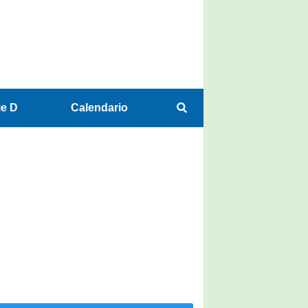
ie D
Calendario