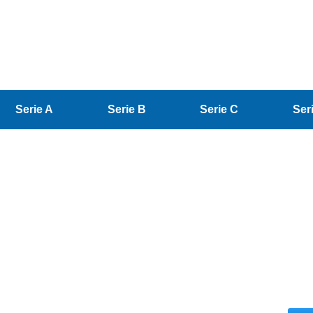
Serie A
Serie B
Serie C
Ser