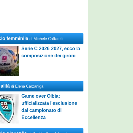
cio femminile
di Michele Caffarelli
Serie C 2026-2027, ecco la
composizione dei gironi
alità
di Elena Carzaniga
Game over Olbia:
ufficializzata l'esclusione
dal campionato di
Eccellenza