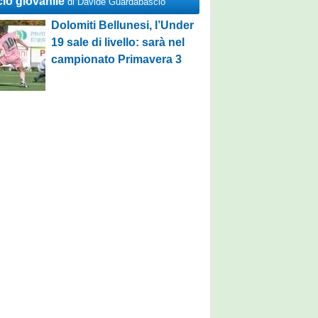
cio giovanile
di Davide Guardabascio
Dolomiti Bellunesi, l’Under
19 sale di livello: sarà nel
campionato Primavera 3