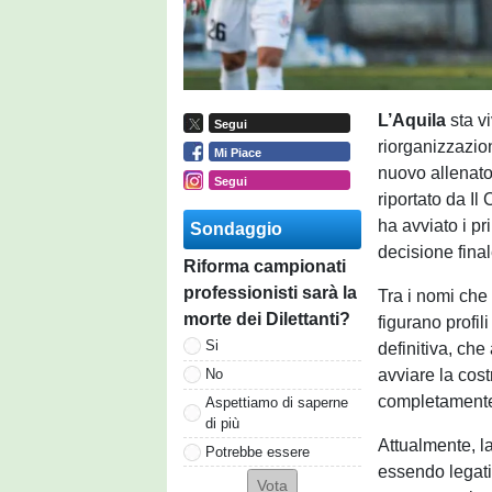
L’Aquila
sta v
Segui
riorganizzazion
Mi Piace
nuovo allenator
Segui
riportato da Il
ha avviato i pr
Sondaggio
decisione final
Riforma campionati
professionisti sarà la
Tra i nomi che 
morte dei Dilettanti?
figurano profil
Si
definitiva, ch
avviare la cos
No
completamente 
Aspettiamo di saperne
di più
Attualmente, la
Potrebbe essere
essendo legati