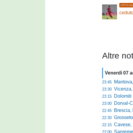
UFFICIA
ceduto
Altre not
Venerdì 07 
Mantova, parla 
23:45
Vicenza, mister 
23:30
Dolomiti Bellun
23:15
Dorval-Catan
23:00
Brescia, l'a
22:45
Grosseto-Tau A
22:30
Cavese, parlano
22:15
Sanremese s
22:00