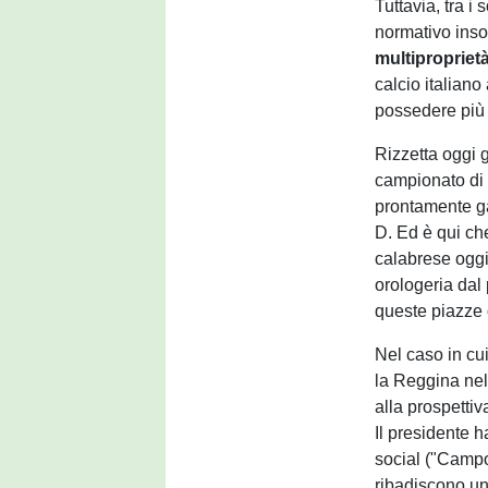
Tuttavia, tra i
normativo inso
multipropriet
calcio italiano
possedere più c
Rizzetta oggi 
campionato di S
prontamente ga
D. Ed è qui ch
calabrese oggi
orologeria dal 
queste piazze 
Nel caso in cui
la Reggina nel
alla prospetti
Il presidente 
social ("Campo
ribadiscono un 