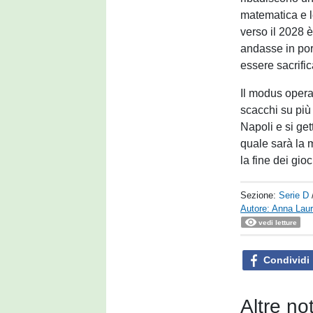
matematica e l
verso il 2028 è
andasse in por
essere sacrifi
Il modus operan
scacchi su più 
Napoli e si ge
quale sarà la 
la fine dei gio
Sezione:
Serie D
Autore: Anna Laur
vedi letture
Condividi
Altre no