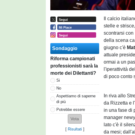
Il calcio italia
Segui
stelle e strisc
Mi Piace
scontrarsi con 
Segui
della scena cal
giugno c'è
Mat
Sondaggio
attuale presid
Riforma campionati
ormai a un pas
professionisti sarà la
l'iperattività 
morte dei Dilettanti?
di poco conto s
Si
No
In riva allo Str
Aspettiamo di saperne
di più
da Rizzetta e 
Potrebbe essere
in una fase di
manager newyor
lato c'è il sil
[
Risultati
]
da mesi; dall'