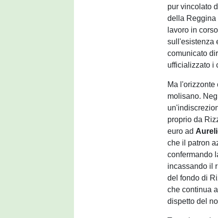
pur vincolato d
della Reggina t
lavoro in corso
sull'esistenza
comunicato di
ufficializzato 
Ma l'orizzonte 
molisano. Negli
un'indiscrezio
proprio da Riz
euro ad
Aureli
che il patron a
confermando la
incassando il r
del fondo di R
che continua a
dispetto del no