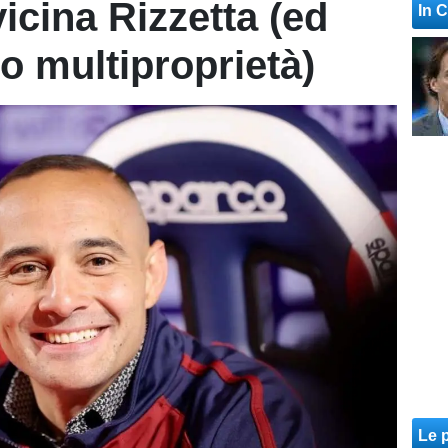
icina Rizzetta (ed
In 
o multiproprietà)
Le p