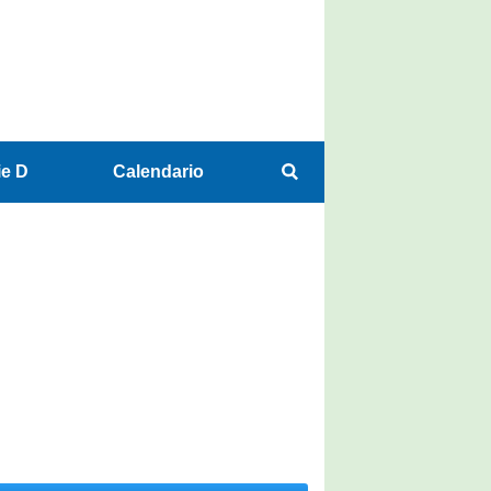
ie D
Calendario