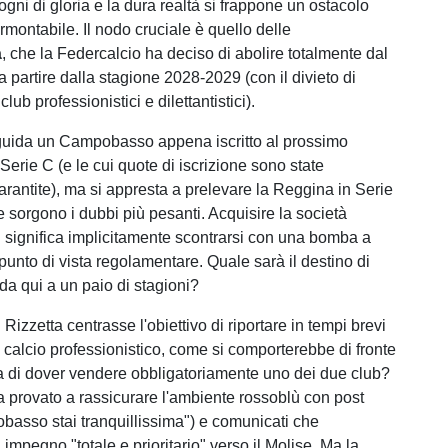
 sogni di gloria e la dura realtà si frappone un ostacolo
rmontabile. Il nodo cruciale è quello delle
à
, che la Federcalcio ha deciso di abolire totalmente dal
 a partire dalla stagione 2028-2029 (con il divieto di
lub professionistici e dilettantistici).
guida un Campobasso appena iscritto al prossimo
erie C (e le cui quote di iscrizione sono state
rantite), ma si appresta a prelevare la Reggina in Serie
e sorgono i dubbi più pesanti. Acquisire la società
 significa implicitamente scontrarsi con una bomba a
punto di vista regolamentare. Quale sarà il destino di
da qui a un paio di stagioni?
 Rizzetta centrasse l'obiettivo di riportare in tempi brevi
 calcio professionistico, come si comporterebbe di fronte
va di dover vendere obbligatoriamente uno dei due club?
ha provato a rassicurare l'ambiente rossoblù con post
basso stai tranquillissima") e comunicati che
impegno "totale e prioritario" verso il Molise. Ma la