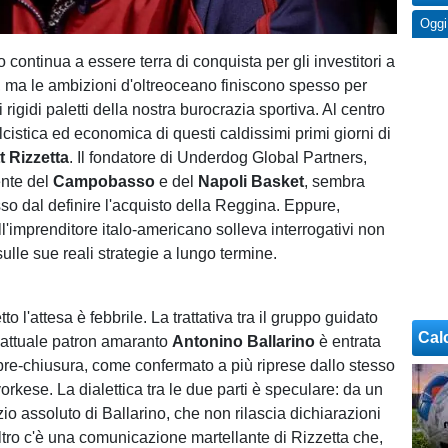
Oggi
no continua a essere terra di conquista per gli investitori a
e, ma le ambizioni d'oltreoceano finiscono spesso per
i rigidi paletti della nostra burocrazia sportiva. Al centro
cistica ed economica di questi caldissimi primi giorni di
t Rizzetta
. Il fondatore di Underdog Global Partners,
ente del
Campobasso
e del
Napoli Basket
, sembra
so dal definire l'acquisto della Reggina. Eppure,
dell'imprenditore italo-americano solleva interrogativi non
ulle sue reali strategie a lungo termine.
etto l'attesa è febbrile. La trattativa tra il gruppo guidato
Cal
l'attuale patron amaranto
Antonino Ballarino
è entrata
 pre-chiusura, come confermato a più riprese dallo stesso
kese. La dialettica tra le due parti è speculare: da un
enzio assoluto di Ballarino, che non rilascia dichiarazioni
altro c'è una comunicazione martellante di Rizzetta che,