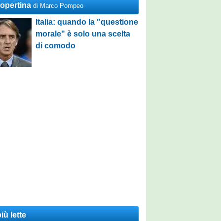
Copertina
di Marco Pompeo
Italia: quando la "questione
morale" è solo una scelta
di comodo
iù lette