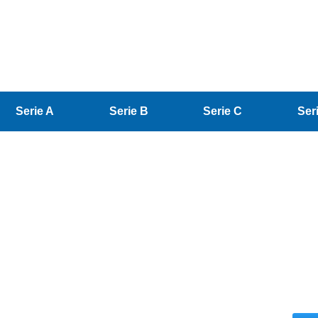
Serie A
Serie B
Serie C
Ser