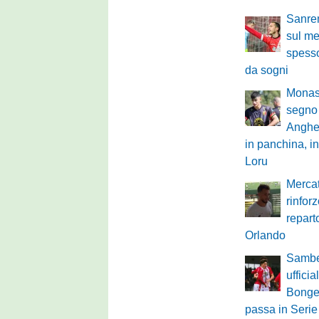
Sanre
sul mer
spesso
da sogni
Monast
segno 
Anghe
in panchina, in
Loru
Mercat
rinfor
repart
Orlando
Sambe
ufficia
Bongel
passa in Serie