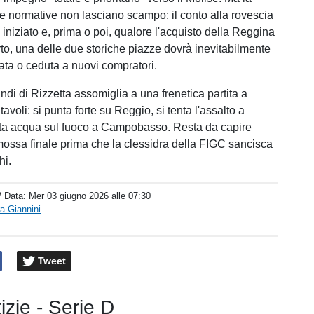
e normative non lasciano scampo: il conto alla rovescia
 iniziato e, prima o poi, qualore l'acquisto della Reggina
to, una delle due storiche piazze dovrà inevitabilmente
cata o ceduta a nuovi compratori.
di di Rizzetta assomiglia a una frenetica partita a
tavoli: si punta forte su Reggio, si tenta l'assalto a
tta acqua sul fuoco a Campobasso. Resta da capire
mossa finale prima che la clessidra della FIGC sancisca
chi.
/ Data:
Mer 03 giugno 2026 alle 07:30
a Giannini
Tweet
tizie - Serie D