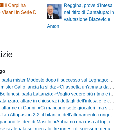
Il Carpi ha
Reggina, prove d'intesa
LE
 Visani in Serie D
nel ritiro di Cantalupa: in
valutazione Blazevic e
Anton
izie
ago
mister Modesto dopo il successo sul Legnago: "Buona tenuta nervosa, ma dobbiamo migliorare"
Gallo lancia la sfida: «Ci aspetta un'annata da protagonisti in B, ma qui nessuno ha il posto fisso»
esi, parla Lattanzio: «Voglio vedere più ritmo e intensità, dobbiamo lasciare tutto sul campo»
zaro, affare in chiusura: i dettagli dell'intesa e le cifre dell'operazione
llarme di Corini: «Ci mancano sette giocatori, ma siamo una squadra forte»
ltopascio 2-2: il bilancio dell'allenamento congiunto e la risposta dei nuovi arrivi
 le idee di Masitto: «Abbiamo una rosa al top, il pubblico del Lamberti ci spingerà lontano»
catenata sul mercato: tre innesti di spessore per un attacco da sogni