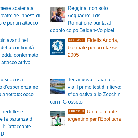
mese scatenata
Reggina, non solo
cato: tre innesti di
Acquadro: il ds
re per un attacco
Romairone punta al
doppio colpo Baldan-Volpicelli
ir, avanti nel
Fidelis Andria,
UFFICIALE
della continuità:
biennale per un classe
leddu confermato
2005
 attacco arriva
o siracusa,
Terranuova Traiana, al
zo d'esperienza nel
via il primo test di rilievo:
o arretrato: ecco
sfida estiva allo Zecchini
con il Grosseto
nedettese,
Un attaccante
UFFICIALE
le la partenza di
argentino per l'Ebolitana
li: l'attaccante
 D