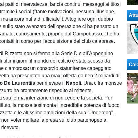
ai patti di riservatezza, lancia continui messaggi ai tifosi
ramite i social ("tante motivazioni, nessuna illusione,
Attu
 ma ancora nulla di ufficiale"). A togliere ogni dubbio
 e sullo stato avanzato dell'operazione ci ha pensato un
ramato, curiosamente, proprio dal Campobasso, che ha
i contatti in corso per l'acquisizione del club calabrese.
di Rizzetta non si ferma alla Serie D e all'Appennino
 ultimi giorni il mondo del calcio è stato scosso da
Cal
ne clamorosa: un consorzio statunitense capeggiato
zetta ha presentato una maxi-offerta da ben 2 miliardi di
o De Laurentiis
per rilevare il
Napoli
. Una cifra monstre
zzurro ha prontamente rispedito al mittente,
 sua ferma intenzione di non cedere la società. Pur
ifiuto, la mossa testimonia l'incredibile potenza di fuoco
izzetta e le altissime ambizioni della sua "Underdog",
 non voler mollare la presa sul club partenopeo a
 ricevuto.