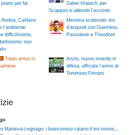
l piano per far
Saber Hraiech, per
i
Scappini si attende l'accordo
s Andria, Califano
Messina scatenato: tris
e l’ambiente:
d'acquisti con Guerriero,
e difficilissimo,
Passiatore e Theodore
 bellissimo: non
ati»
Triplo arrivo in
Anzio, nuovo innesto in
LE
Sarnese
difesa: ufficiale l'arrivo di
Tommaso Ferraro
izie
ago
tova-Legnago, i biancorossi calano il tris nonostante il gran caldo: il racconto de L'Arena