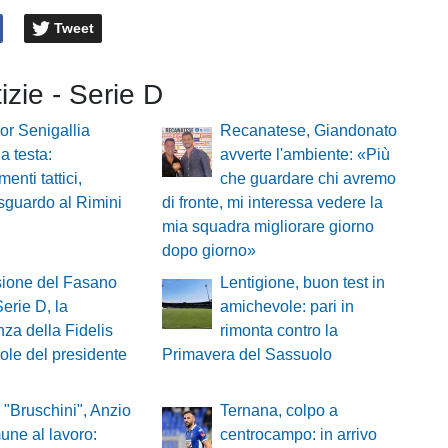
Tweet
tizie - Serie D
or Senigallia
Recanatese, Giandonato
la testa:
avverte l'ambiente: «Più
enti tattici,
che guardare chi avremo
sguardo al Rimini
di fronte, mi interessa vedere la
mia squadra migliorare giorno
dopo giorno»
sione del Fasano
Lentigione, buon test in
Serie D, la
amichevole: pari in
nza della Fidelis
rimonta contro la
role del presidente
Primavera del Sassuolo
 "Bruschini", Anzio
Ternana, colpo a
ne al lavoro:
centrocampo: in arrivo