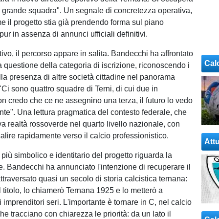
na grande squadra". Un segnale di concretezza operativa,
e il progetto stia già prendendo forma sul piano
pur in assenza di annunci ufficiali definitivi.
ivo, il percorso appare in salita. Bandecchi ha affrontato
Cal
a questione della categoria di iscrizione, riconoscendo i
alla presenza di altre società cittadine nel panorama
: "Ci sono quattro squadre di Terni, di cui due in
n credo che ce ne assegnino una terza, il futuro lo vedo
te". Una lettura pragmatica del contesto federale, che
va realtà rossoverde nel quarto livello nazionale, con
risalire rapidamente verso il calcio professionistico.
Attu
 più simbolico e identitario del progetto riguarda la
 Bandecchi ha annunciato l'intenzione di recuperare il
traversato quasi un secolo di storia calcistica ternana:
l titolo, lo chiamerò Ternana 1925 e lo metterò a
 imprenditori seri. L'importante è tornare in C, nel calcio
he tracciano con chiarezza le priorità: da un lato il