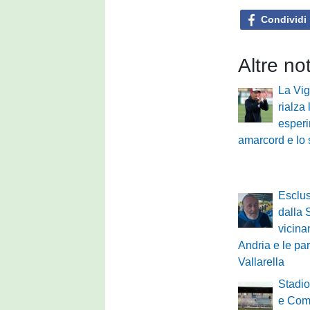
Condividi
Altre no
La Vig
rialza 
esperim
amarcord e lo 
Esclu
dalla 
vicina
Andria e le pa
Vallarella
Stadio
e Comu