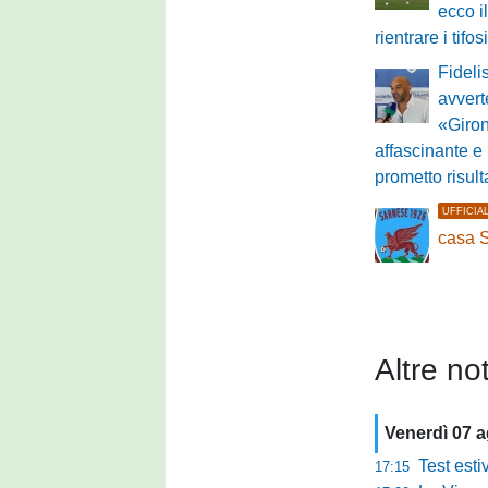
ecco i
rientrare i tifos
Fideli
avvert
«Giron
affascinante e
prometto risult
UFFICIA
casa 
Altre not
Venerdì 07 
Test estivo Man
17:15