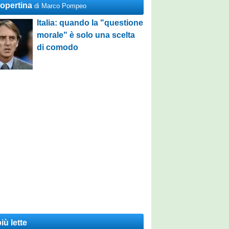
Copertina
di Marco Pompeo
Italia: quando la "questione
morale" è solo una scelta
di comodo
iù lette