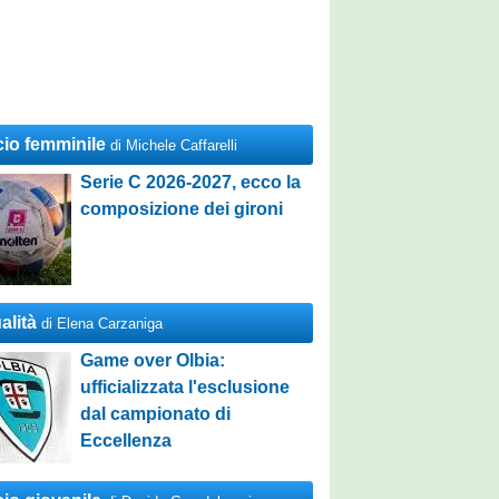
cio femminile
di Michele Caffarelli
Serie C 2026-2027, ecco la
composizione dei gironi
alità
di Elena Carzaniga
Game over Olbia:
ufficializzata l'esclusione
dal campionato di
Eccellenza