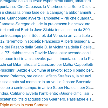
igallia rialza la testa: esperimenti tattici, amarcord e lo sguardo al Rimini
tati su Ciro Capasso: la Viterbese e la Serie D si contendono l'esterno ex Fiorentina
hiusa la prima fase della campagna abbonamenti: circa 400 tessere rinnovate in prelazione
o avverte l'ambiente: «Più che guardare chi avremo di fronte, mi interessa vedere la mia squadra migliorare giorno dopo giorno»
tese-Seregno chiude la pre-season biancazzurra: info e dove vedere il match
ferri corti col Bari: la Juve Stabia tenta il colpo da 300mila euro
ocampo per il Südtirol: dal Venezia arriva a titolo definitivo Bjarki Bjarkason
erremoto in società: Francesco Aliberti rassegna le dimissioni da tutte le cariche
Fasano dalla Serie D, la vicinanza della Fidelis Andria e le parole del presidente Vallarella
 riabbracciato Davide Martellotta: accordo con la Folgore Caratese per il ritorno in prestito
buon test in amichevole: pari in rimonta contro la Primavera del Sassuolo
cchi sul Milan: sfida al Catanzaro per Mattia Cappelletti
chini", Anzio e Comune al lavoro: ecco il piano per far rientrare i tifosi
Palermo, ore calde: l'effetto Strefezza, la situazione Segre e i nomi per l'attacco
atenato sul mercato: in arrivo il difensore Boccadamo a titolo temporaneo
po a centrocampo: in arrivo Saber Hraiech, per Scappini si attende l'accordo
alifano avverte l’ambiente: «Girone difficilissimo, affascinante e bellissimo: non prometto risultati»
atenato: tris d'acquisti con Guerriero, Passiatore e Theodore
Triplo arrivo in casa Sarnese