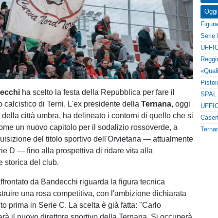
Oggi
UFFIC
ecchi
ha scelto la festa della Repubblica per fare il
o calcistico di Terni. L'ex presidente della
Ternana
, oggi
UFFIC
 della città umbra, ha delineato i contorni di quello che si
me un nuovo capitolo per il sodalizio rossoverde, a
quisizione del titolo sportivo dell'Orvietana — attualmente
rie D — fino alla prospettiva di ridare vita alla
storica del club.
ffrontato da Bandecchi riguarda la figura tecnica
truire una rosa competitiva, con l'ambizione dichiarata
nto prima in Serie C. La scelta è già fatta: "Carlo
à il nuovo direttore sportivo della Ternana. Si occuperà