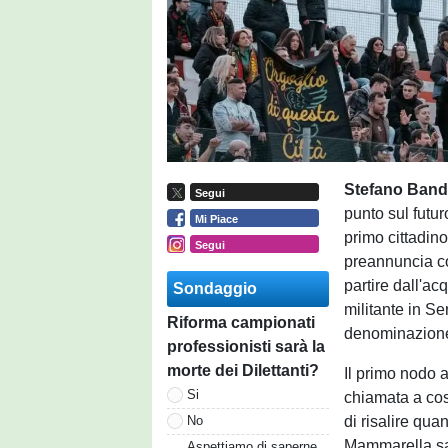
Stefano Band
Segui
punto sul futur
Mi Piace
primo cittadino
Segui
preannuncia co
partire dall'ac
Sondaggio
militante in Se
Riforma campionati
denominazione 
professionisti sarà la
morte dei Dilettanti?
Il primo nodo a
Si
chiamata a cos
di risalire qua
No
Mammarella sar
Aspettiamo di saperne