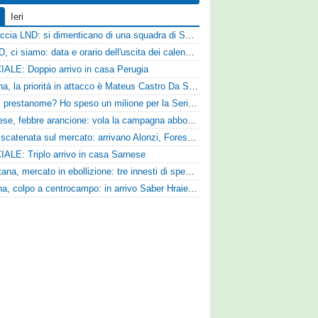
Ieri
Figuraccia LND: si dimenticano di una squadra di Serie D, è da rifare il programma Coppa Italia
Serie D, ci siamo: data e orario dell'uscita dei calendari ufficiali
IALE: Doppio arrivo in casa Perugia
Reggina, la priorità in attacco è Mateus Castro Da Silva: ore decisive per la fumata bianca
«Quali prestanome? Ho speso un milione per la Serie D»: Bandecchi rompe il silenzio sul futuro della Ternana
Pistoiese, febbre arancione: vola la campagna abbonamenti, superata quota 750 tessere
SPAL scatenata sul mercato: arrivano Alonzi, Foresta, Munaretto e Tobia
IALE: Triplo arrivo in casa Sarnese
Casertana, mercato in ebollizione: tre innesti di spessore per lo scacchiere di Vinicio Espinal
Ternana, colpo a centrocampo: in arrivo Saber Hraiech, per Scappini si attende l'accordo