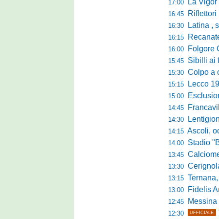
La Vigor Sen
17:00
Riflettori pun
16:45
Latina , si è c
16:30
Recanatese, Giandonat
16:15
Folgore Cara
16:00
Sibilli ai 
15:45
Colpo a centr
15:30
Lecco 1912, t
15:15
Esclusione del 
15:00
Francavilla PZ,
14:45
Lentigione, 
14:30
Ascoli, o
14:15
Stadio "Brus
14:00
Calciomercato 
13:45
Cerignola sc
13:30
Ternana, col
13:15
Fidelis Andria, C
13:00
Messina sc
12:45
12:30
UFFICIALE