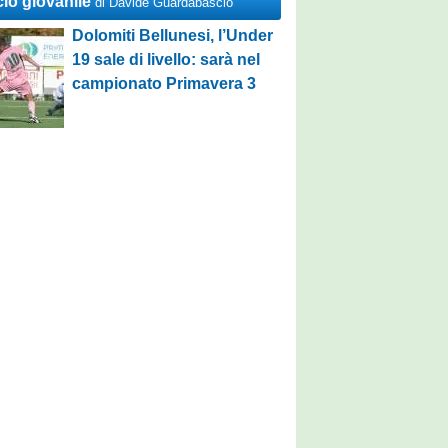
cio giovanile
di Davide Guardabascio
Dolomiti Bellunesi, l’Under
19 sale di livello: sarà nel
campionato Primavera 3