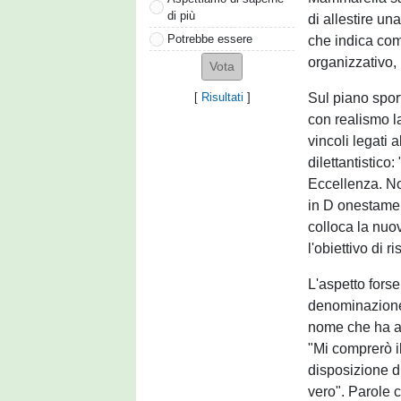
di più
di allestire u
Potrebbe essere
che indica com
organizzativo, 
Sul piano sport
[
Risultati
]
con realismo l
vincoli legati 
dilettantistico
Eccellenza. No
in D onestamen
colloca la nuo
l'obiettivo di 
L'aspetto forse
denominazione.
nome che ha at
"Mi comprerò i
disposizione di
vero". Parole c