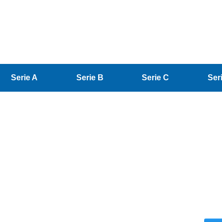
Serie A
Serie B
Serie C
Ser