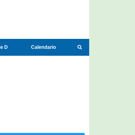
ie D
Calendario