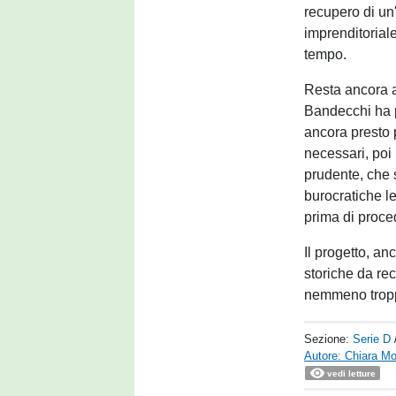
recupero di un'
imprenditoriale
tempo.
Resta ancora a
Bandecchi ha p
ancora presto 
necessari, poi
prudente, che 
burocratiche l
prima di proce
Il progetto, an
storiche da rec
nemmeno troppo
Sezione:
Serie D
Autore: Chiara Mo
vedi letture