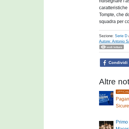
ridisegnare l'
caratteristich
Tompte, che do
squadra per con
Sezione:
Serie D
Autore: Antonio S
vedi letture
Condividi
Altre no
UFFICIA
Pagane
Sicure
Primo 
Macer