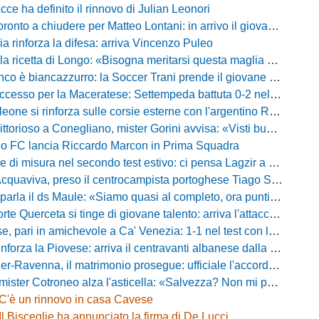
acce ha definito il rinnovo di Julian Leonori
o a chiudere per Matteo Lontani: in arrivo il giovane talento dello Spezia
ia rinforza la difesa: arriva Vincenzo Puleo
ricetta di Longo: «Bisogna meritarsi questa maglia ogni singolo giorno»
 biancazzurro: la Soccer Trani prende il giovane attaccante ex Monopoli
esso per la Maceratese: Settempeda battuta 0-2 nella ripresa
eone si rinforza sulle corsie esterne con l'argentino Rotela
oso a Conegliano, mister Gorini avvisa: «Visti buoni spunti, ma c'è ancora tanto da lavorare»
rio FC lancia Riccardo Marcon in Prima Squadra
misura nel secondo test estivo: ci pensa Lagzir a piegare l'Equipe Campania
Acquaviva, preso il centrocampista portoghese Tiago Santos
a il ds Maule: «Siamo quasi al completo, ora puntiamo sugli esterni d'attacco»
te Querceta si tinge di giovane talento: arriva l'attaccante Lucchesi
ari in amichevole a Ca' Venezia: 1-1 nel test con la Primavera lagunare
forza la Piovese: arriva il centravanti albanese dalla serie D
avenna, il matrimonio prosegue: ufficiale l'accordo quinquennale per l'attacco
otroneo alza l'asticella: «Salvezza? Non mi pongo limiti, voglio vincere più partite possibile»
C'è un rinnovo in casa Cavese
Il Bisceglie ha annunciato la firma di De Lucci