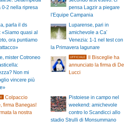
a 0-2 nella ripresa
pensa Lagzir a piegare
l'Equipe Campania
a, parla il ds
Luparense, pari in
 «Siamo quasi al
amichevole a Ca'
to, ora puntiamo
Venezia: 1-1 nel test con
'attacco»
la Primavera lagunare
, mister Cotroneo
Il Bisceglie ha
UFFICIALE
asticella:
annunciato la firma di De
ezza? Non mi
Lucci
oglio vincere più
le»
Colpaccio
Pistoiese in campo nel
LE
, firma Banegas!
weekend: amichevole
mata la nostra
contro lo Scandicci allo
stadio Strulli di Monsummano