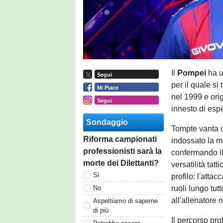
Il
Pompei
ha u
Segui
per il quale si 
Mi Piace
nel 1999 e ori
Segui
innesto di esp
Sondaggio
Tompte vanta un
Riforma campionati
indossato la m
professionisti sarà la
confermando il
morte dei Dilettanti?
versatilità tat
Si
profilo: l'attac
ruoli lungo tutt
No
all'allenatore 
Aspettiamo di saperne
di più
Il percorso pr