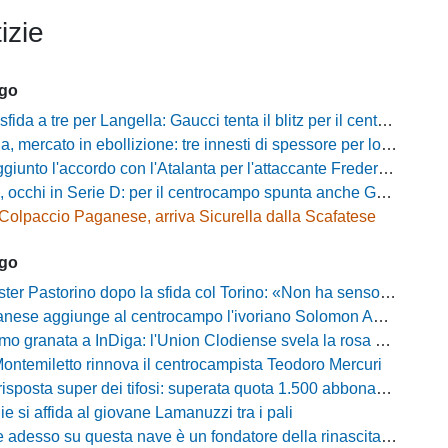
izie
ago
a a tre per Langella: Gaucci tenta il blitz per il centrocampista del Cosenza
rcato in ebollizione: tre innesti di spessore per lo scacchiere di Vinicio Espinal
unto l'accordo con l'Atalanta per l'attaccante Frederick Samuel Ndongue
cchi in Serie D: per il centrocampo spunta anche Gerardo Di Gilio
Colpaccio Paganese, arriva Sicurella dalla Scafatese
ago
Pastorino dopo la sfida col Torino: «Non ha senso chiudersi e fare le barricate»
ese aggiunge al centrocampo l'ivoriano Solomon Andrews Manu
granata a InDiga: l'Union Clodiense svela la rosa per la nuova annata
Montemiletto rinnova il centrocampista Teodoro Mercuri
risposta super dei tifosi: superata quota 1.500 abbonamenti
lie si affida al giovane Lamanuzzi tra i pali
sso su questa nave è un fondatore della rinascita»: Davis carica l'ambiente Messina