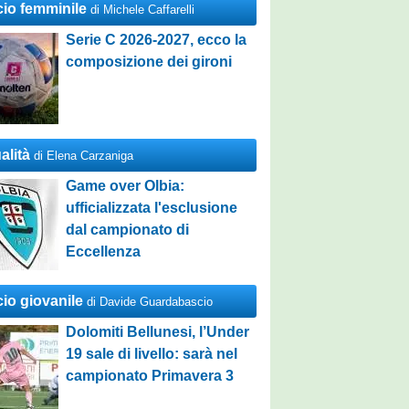
cio femminile
di Michele Caffarelli
Serie C 2026-2027, ecco la
composizione dei gironi
alità
di Elena Carzaniga
Game over Olbia:
ufficializzata l'esclusione
dal campionato di
Eccellenza
cio giovanile
di Davide Guardabascio
Dolomiti Bellunesi, l’Under
19 sale di livello: sarà nel
campionato Primavera 3