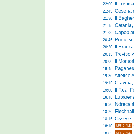
Il Trebis
22:00
Cesena pront
21:45
Il Bagher
21:30
Catania, la 
21:15
Capobianco è
21:00
Primo succ
20:45
Il Brancal
20:30
Treviso vittori
20:15
Il Monto
20:00
Paganese di 
19:45
Atletico 
19:30
Gravina, parl
19:15
Il Real For
19:00
Luparense, p
18:45
Ndreca rin
18:30
Fischnaller-R
18:20
Ossese, mister C
18:15
18:10
UFFICIALE
18:05
UFFICIALE