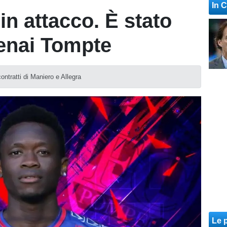
In 
in attacco. È stato
enai Tompte
contratti di Maniero e Allegra
Le p