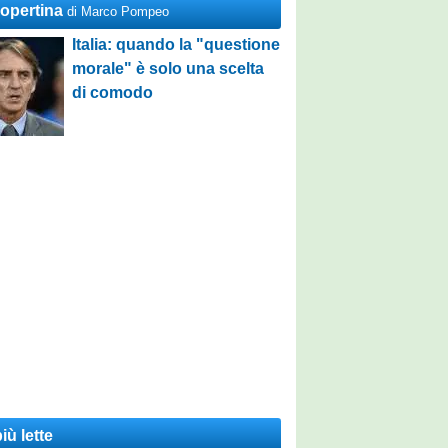
Copertina
di Marco Pompeo
Italia: quando la "questione
morale" è solo una scelta
di comodo
iù lette