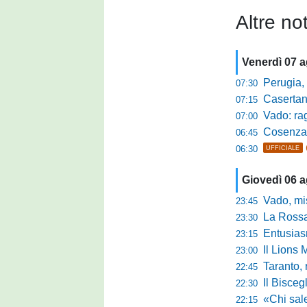
Altre not
Venerdì 07 
Perugia, sfid
07:30
Casertana, me
07:15
Vado: raggi
07:00
Cosenza, o
06:45
06:30
UFFICIALE
Giovedì 06 
Vado, mister 
23:45
La Rossan
23:30
Entusiasmo 
23:15
Il Lions 
23:00
Taranto, 
22:45
Il Bisceg
22:30
«Chi sale ade
22:15