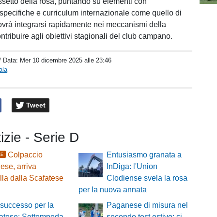
assetto della rosa, puntando su elementi con
e specifiche e curriculum internazionale come quello di
vrà integrarsi rapidamente nei meccanismi della
tribuire agli obiettivi stagionali del club campano.
/ Data:
Mer 10 dicembre 2025 alle 23:46
ala
Tweet
tizie - Serie D
Colpaccio
Entusiasmo granata a
LE
se, arriva
InDiga: l'Union
lla dalla Scafatese
Clodiense svela la rosa
per la nuova annata
successo per la
Paganese di misura nel
atese: Settempeda
secondo test estivo: ci