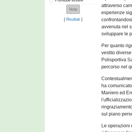
Potrebbe essere
attraverso cam
esperienze sig
confrontandosi
[
Risultati
]
avvenuta nel s
sviluppare le p
Per quanto rigu
vestito diverse
Polisportiva S
percorso nel q
Contestualment
ha comunicato 
Maniero ed Em
l'ufficializza
ringraziamento,
sul piano pers
Le operazioni 