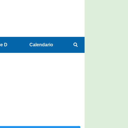
ie D
Calendario