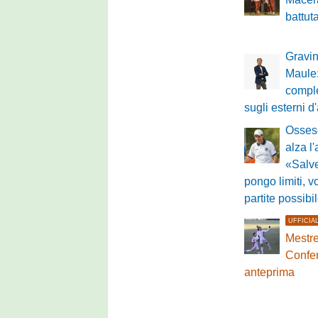
battut
Gravin
Maule:
comple
sugli esterni d
Ossese
alza l'
«Salv
pongo limiti, v
partite possibi
UFFICIA
Mestre
Confer
anteprima