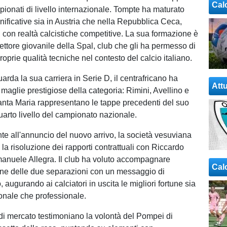
Cal
pionati di livello internazionale. Tompte ha maturato
nificative sia in Austria che nella Repubblica Ceca,
 con realtà calcistiche competitive. La sua formazione è
ettore giovanile della Spal, club che gli ha permesso di
roprie qualità tecniche nel contesto del calcio italiano.
arda la sua carriera in Serie D, il centrafricano ha
Attu
 maglie prestigiose della categoria: Rimini, Avellino e
anta Maria rappresentano le tappe precedenti del suo
uarto livello del campionato nazionale.
e all'annuncio del nuovo arrivo, la società vesuviana
la risoluzione dei rapporti contrattuali con Riccardo
anuele Allegra. Il club ha voluto accompagnare
Cal
zione delle due separazioni con un messaggio di
 augurando ai calciatori in uscita le migliori fortune sia
onale che professionale.
di mercato testimoniano la volontà del Pompei di