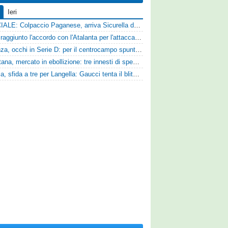
Ieri
UFFICIALE: Colpaccio Paganese, arriva Sicurella dalla Scafatese
Vado: raggiunto l'accordo con l'Atalanta per l'attaccante Frederick Samuel Ndongue
Cosenza, occhi in Serie D: per il centrocampo spunta anche Gerardo Di Gilio
Casertana, mercato in ebollizione: tre innesti di spessore per lo scacchiere di Vinicio Espinal
Perugia, sfida a tre per Langella: Gaucci tenta il blitz per il centrocampista del Cosenza