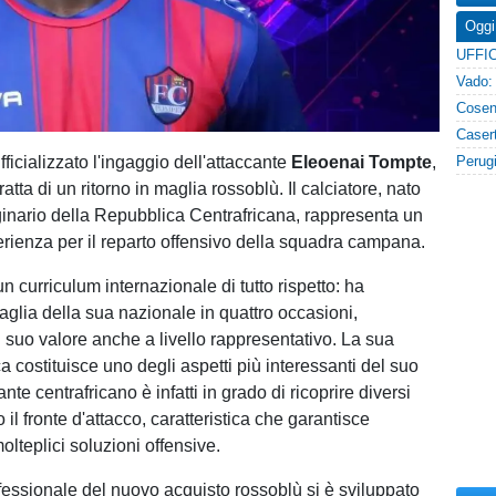
Oggi
fficializzato l'ingaggio dell'attaccante
Eleoenai Tompte
,
tratta di un ritorno in maglia rossoblù. Il calciatore, nato
ginario della Repubblica Centrafricana, rappresenta un
erienza per il reparto offensivo della squadra campana.
 curriculum internazionale di tutto rispetto: ha
aglia della sua nazionale in quattro occasioni,
 suo valore anche a livello rappresentativo. La sua
tica costituisce uno degli aspetti più interessanti del suo
cante centrafricano è infatti in grado di ricoprire diversi
o il fronte d'attacco, caratteristica che garantisce
molteplici soluzioni offensive.
ofessionale del nuovo acquisto rossoblù si è sviluppato