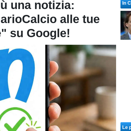
ù una notizia:
In 
arioCalcio alle tue
e" su Google!
Le p