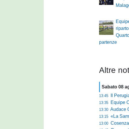
Malag
Equip
riparto
Quarto:
partenze
Altre not
Sabato 08 a
Il Perugia c
13:45
Equipe Cam
13:35
Audace Cerig
13:30
«La Samb è com
13:15
Cosenza, n
13:00