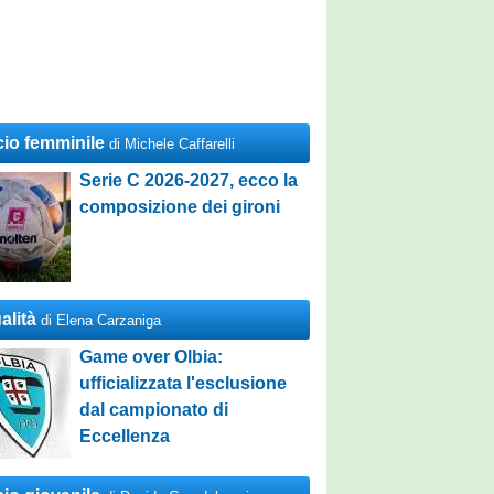
cio femminile
di Michele Caffarelli
Serie C 2026-2027, ecco la
composizione dei gironi
alità
di Elena Carzaniga
Game over Olbia:
ufficializzata l'esclusione
dal campionato di
Eccellenza