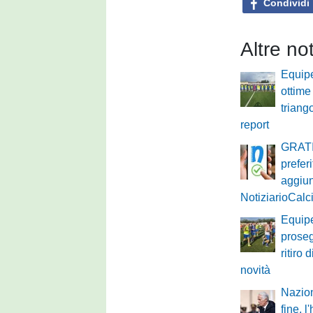
Condividi
Altre no
Equip
ottime
triango
report
GRATI
prefer
aggiu
NotiziarioCalci
Equip
proseg
ritiro 
novità
Nazion
fine, l