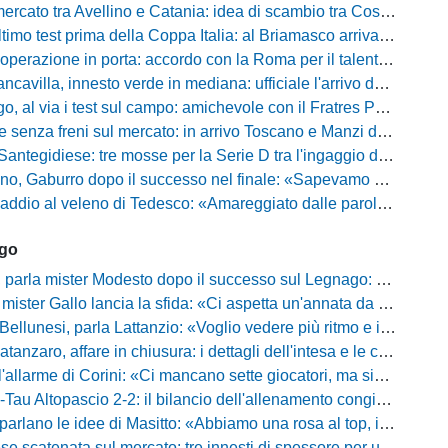
to tra Avellino e Catania: idea di scambio tra Cosimo Patierno e Kaleb Jimenez
test prima della Coppa Italia: al Briamasco arriva il triangolare con Südtirol e Campodarsego
perazione in porta: accordo con la Roma per il talento Zelezny
illa, innesto verde in mediana: ufficiale l'arrivo del classe 2008 Gianluca Ajello
 via i test sul campo: amichevole con il Fratres Perignano e sguardo al nuovo girone E
nza freni sul mercato: in arrivo Toscano e Manzi dall'Avellino per la Serie C
gidiese: tre mosse per la Serie D tra l'ingaggio di Diakhate e due rinnovi chiave
ro dopo il successo nel finale: «Sapevamo che avremmo sofferto, ma si è vista la voglia di vincere»
l veleno di Tedesco: «Amareggiato dalle parole di Alessandro Gaucci, mi hanno ferito umanamente»
ago
mister Modesto dopo il successo sul Legnago: "Buona tenuta nervosa, ma dobbiamo migliorare"
Gallo lancia la sfida: «Ci aspetta un'annata da protagonisti in B, ma qui nessuno ha il posto fisso»
esi, parla Lattanzio: «Voglio vedere più ritmo e intensità, dobbiamo lasciare tutto sul campo»
zaro, affare in chiusura: i dettagli dell'intesa e le cifre dell'operazione
llarme di Corini: «Ci mancano sette giocatori, ma siamo una squadra forte»
ltopascio 2-2: il bilancio dell'allenamento congiunto e la risposta dei nuovi arrivi
 le idee di Masitto: «Abbiamo una rosa al top, il pubblico del Lamberti ci spingerà lontano»
catenata sul mercato: tre innesti di spessore per un attacco da sogni