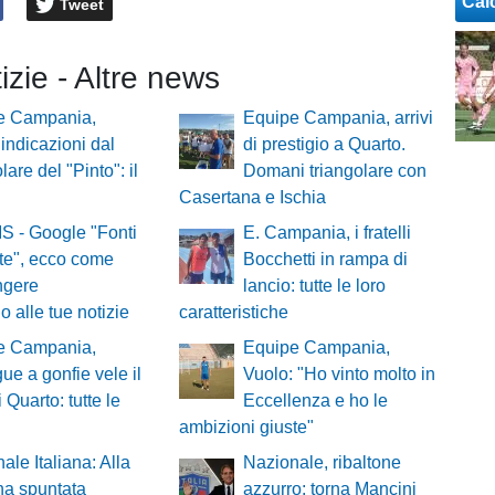
Cal
Tweet
tizie - Altre news
e Campania,
Equipe Campania, arrivi
 indicazioni dal
di prestigio a Quarto.
lare del "Pinto": il
Domani triangolare con
Casertana e Ischia
S - Google "Fonti
E. Campania, i fratelli
ite", ecco come
Bocchetti in rampa di
ngere
lancio: tutte le loro
o alle tue notizie
caratteristiche
e Campania,
Equipe Campania,
ue a gonfie vele il
Vuolo: "Ho vinto molto in
di Quarto: tutte le
Eccellenza e ho le
ambizioni giuste"
ale Italiana: Alla
Nazionale, ribaltone
'ha spuntata
azzurro: torna Mancini