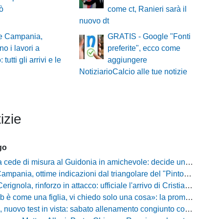
ò
come ct, Ranieri sarà il
nuovo dt
e Campania,
GRATIS - Google "Fonti
no i lavori a
preferite", ecco come
 tutti gli arrivi e le
aggiungere
NotiziarioCalcio alle tue notizie
izie
go
ede di misura al Guidonia in amichevole: decide un rigore di Zuppel a Bastia
pania, ottime indicazioni dal triangolare del "Pinto": il report
nola, rinforzo in attacco: ufficiale l'arrivo di Cristian Padula dal Torino
e una figlia, vi chiedo solo una cosa»: la promessa di Vittorio Massi commuove la piazza
uovo test in vista: sabato allenamento congiunto con il Bisignano