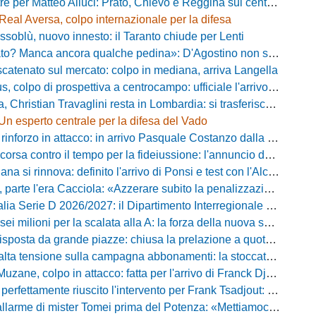
e per Matteo Alluci: Prato, Chievo e Reggina sul centrocampista
Real Aversa, colpo internazionale per la difesa
ssoblù, nuovo innesto: il Taranto chiude per Lenti
? Manca ancora qualche pedina»: D'Agostino non si ferma e punta in alto
catenato sul mercato: colpo in mediana, arriva Langella
 colpo di prospettiva a centrocampo: ufficiale l'arrivo di Bilal Khamlich
 Christian Travaglini resta in Lombardia: si trasferisce in Serie D
Un esperto centrale per la difesa del Vado
inforzo in attacco: in arrivo Pasquale Costanzo dalla Paganese
contro il tempo per la fideiussione: l'annuncio della società e le ragioni dello slittamento
a si rinnova: definito l'arrivo di Ponsi e test con l'Alcione
rte l'era Cacciola: «Azzerare subito la penalizzazione, saremo camaleontici»
rie D 2026/2027: il Dipartimento Interregionale corregge il tabellone, ecco i nuovi abbinamenti
lioni per la scalata alla A: la forza della nuova societa e il progetto di Alessandro Gaucci
posta da grande piazze: chiusa la prelazione a quota 5.164 abbonamenti
 tensione sulla campagna abbonamenti: la stoccata della Curva Nord alla società
uzane, colpo in attacco: fatta per l'arrivo di Franck Djoulou
fettamente riuscito l'intervento per Frank Tsadjout: il comunicato del club
i mister Tomei prima del Potenza: «Mettiamoci l'elmetto, l'obiettivo è la salvezza e non dobbiamo vendere fumo!»