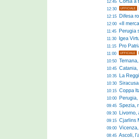
Corsa a tr
12:45
12:30
UFFICIALE
Difesa ro
12:15
«Il mercato
12:00
Perugia s
11:45
Igea Virtus,
11:30
Pro Patria,
11:15
11:00
UFFICIALE
Ternana, r
10:50
Catania, corsa 
10:45
La Reggian
10:35
Siracusa, pa
10:30
Coppa Italia Se
10:15
Perugia, sei mi
10:00
Spezia, ris
09:45
Livorno, alta
09:30
Cjarlins M
09:15
Vicenza, per
09:00
Ascoli, l'allarme d
08:45