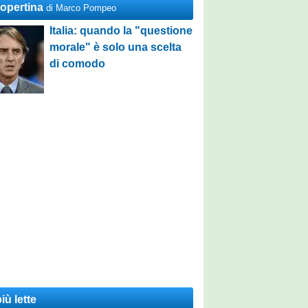
Copertina
di Marco Pompeo
Italia: quando la "questione
morale" è solo una scelta
di comodo
iù lette