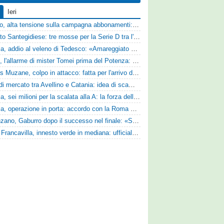
Ieri
Livorno, alta tensione sulla campagna abbonamenti: la stoccata della Curva Nord alla società
Mercato Santegidiese: tre mosse per la Serie D tra l'ingaggio di Diakhate e due rinnovi chiave
Perugia, addio al veleno di Tedesco: «Amareggiato dalle parole di Alessandro Gaucci, mi hanno ferito umanamente»
Ascoli, l'allarme di mister Tomei prima del Potenza: «Mettiamoci l'elmetto, l'obiettivo è la salvezza e non dobbiamo vendere fumo!»
Cjarlins Muzane, colpo in attacco: fatta per l'arrivo di Franck Djoulou
Asse di mercato tra Avellino e Catania: idea di scambio tra Cosimo Patierno e Kaleb Jimenez
Perugia, sei milioni per la scalata alla A: la forza della nuova societa e il progetto di Alessandro Gaucci
Perugia, operazione in porta: accordo con la Roma per il talento Zelezny
Desenzano, Gaburro dopo il successo nel finale: «Sapevamo che avremmo sofferto, ma si è vista la voglia di vincere»
Virtus Francavilla, innesto verde in mediana: ufficiale l'arrivo del classe 2008 Gianluca Ajello