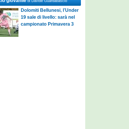
cio giovanile
di Davide Guardabascio
Dolomiti Bellunesi, l’Under
19 sale di livello: sarà nel
campionato Primavera 3