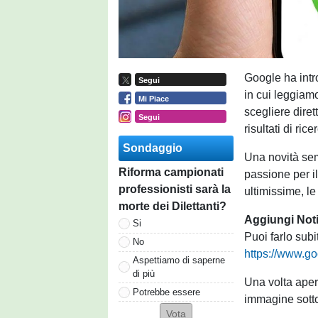
Google ha intr
Segui
in cui leggiamo
Mi Piace
scegliere diret
Segui
risultati di rice
Sondaggio
Una novità sem
Riforma campionati
passione per i
professionisti sarà la
ultimissime, l
morte dei Dilettanti?
Aggiungi Notiz
Si
Puoi farlo subi
No
https://www.g
Aspettiamo di saperne
di più
Una volta apert
Potrebbe essere
immagine sott