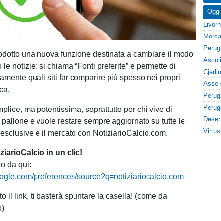
Oggi
odotto una nuova funzione destinata a cambiare il modo
 le notizie: si chiama “Fonti preferite” e permette di
tamente quali siti far comparire più spesso nei propri
rca.
plice, ma potentissima, soprattutto per chi vive di
l pallone e vuole restare sempre aggiornato su tutte le
e esclusive e il mercato con NotiziarioCalcio.com.
iarioCalcio in un clic!
to da qui:
oogle.com/preferences/source?q=notiziariocalcio.com
o il link, ti basterà spuntare la casella! (come da
o)