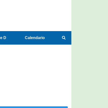
ie D
Calendario