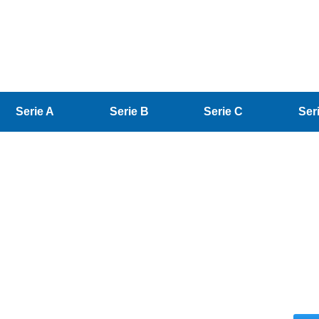
Serie A
Serie B
Serie C
Ser