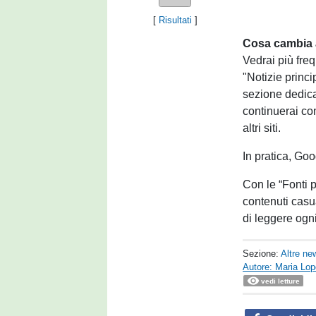
[
Risultati
]
Cosa cambia 
Vedrai più fre
"Notizie princi
sezione dedica
continuerai c
altri siti.
In pratica, Goo
Con le “Fonti p
contenuti casua
di leggere ogni
Sezione:
Altre ne
Autore: Maria Lo
vedi letture