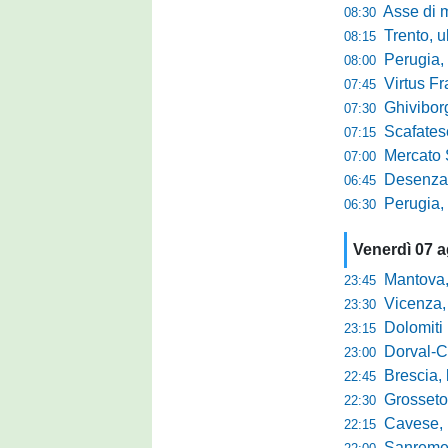
Asse di merca
08:30
Trento, ultimo 
08:15
Perugia, o
08:00
Virtus Francav
07:45
Ghiviborgo, al
07:30
Scafatese se
07:15
Mercato Sante
07:00
Desenzano, Gabur
06:45
Perugia, addio a
06:30
Venerdì 07 
Mantova, parla 
23:45
Vicenza, mister 
23:30
Dolomiti Bellun
23:15
Dorval-Catan
23:00
Brescia, l'a
22:45
Grosseto-Tau A
22:30
Cavese, parlano
22:15
Sanremese s