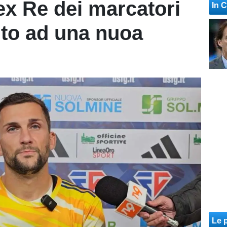
ex Re dei marcatori
In 
nto ad una nuoa
Le p