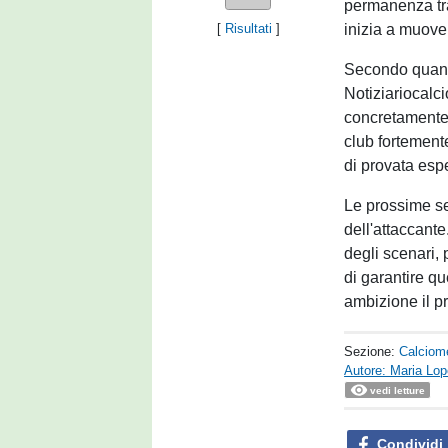
permanenza tra 
inizia a muover
[
Risultati
]
Secondo quanto
Notiziariocalci
concretamente. 
club fortement
di provata esp
Le prossime se
dell'attaccante
degli scenari, 
di garantire q
ambizione il p
Sezione:
Calciom
Autore: Maria Lo
vedi letture
Condividi