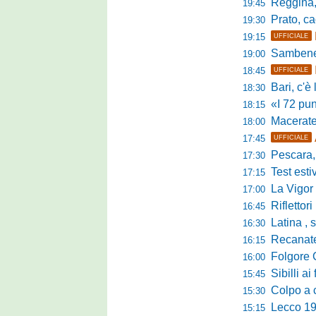
Reggina, pr
19:45
Prato, cao
19:30
19:15
UFFICIALE
Sambenedett
19:00
18:45
UFFICIALE
Bari, c'è l'ac
18:30
«I 72 punti d
18:15
Maceratese, il 
18:00
17:45
UFFICIALE
Pescara, sta
17:30
Test estivo Man
17:15
La Vigor Sen
17:00
Riflettori pun
16:45
Latina , si è c
16:30
Recanatese, Giandonat
16:15
Folgore Cara
16:00
Sibilli ai 
15:45
Colpo a centr
15:30
Lecco 1912, t
15:15