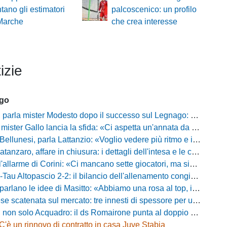
ano gli estimatori
palcoscenico: un profilo
 Marche
che crea interesse
izie
ago
mister Modesto dopo il successo sul Legnago: "Buona tenuta nervosa, ma dobbiamo migliorare"
Gallo lancia la sfida: «Ci aspetta un'annata da protagonisti in B, ma qui nessuno ha il posto fisso»
esi, parla Lattanzio: «Voglio vedere più ritmo e intensità, dobbiamo lasciare tutto sul campo»
zaro, affare in chiusura: i dettagli dell'intesa e le cifre dell'operazione
llarme di Corini: «Ci mancano sette giocatori, ma siamo una squadra forte»
ltopascio 2-2: il bilancio dell'allenamento congiunto e la risposta dei nuovi arrivi
 le idee di Masitto: «Abbiamo una rosa al top, il pubblico del Lamberti ci spingerà lontano»
catenata sul mercato: tre innesti di spessore per un attacco da sogni
 solo Acquadro: il ds Romairone punta al doppio colpo Baldan-Volpicelli
C'è un rinnovo di contratto in casa Juve Stabia