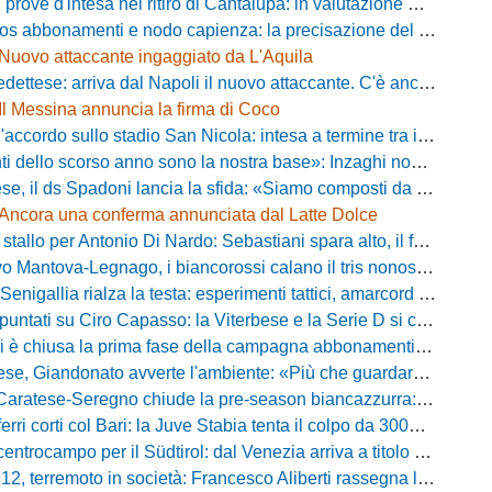
ove d'intesa nel ritiro di Cantalupa: in valutazione Blazevic e Anton
s abbonamenti e nodo capienza: la precisazione del club laniero
Nuovo attaccante ingaggiato da L'Aquila
ese: arriva dal Napoli il nuovo attaccante. C'è anche l'ufficialità
Il Messina annuncia la firma di Coco
cordo sullo stadio San Nicola: intesa a termine tra il Comune e il club di De Laurentiis
ello scorso anno sono la nostra base»: Inzaghi non si nasconde e carica l'ambiente
ds Spadoni lancia la sfida: «Siamo composti da elementi validi con motivazioni altissime»
Ancora una conferma annunciata dal Latte Dolce
llo per Antonio Di Nardo: Sebastiani spara alto, il futuro resta un enigma
tova-Legnago, i biancorossi calano il tris nonostante il gran caldo: il racconto de L'Arena
igallia rialza la testa: esperimenti tattici, amarcord e lo sguardo al Rimini
tati su Ciro Capasso: la Viterbese e la Serie D si contendono l'esterno ex Fiorentina
hiusa la prima fase della campagna abbonamenti: circa 400 tessere rinnovate in prelazione
o avverte l'ambiente: «Più che guardare chi avremo di fronte, mi interessa vedere la mia squadra migliorare giorno dopo giorno»
tese-Seregno chiude la pre-season biancazzurra: info e dove vedere il match
ferri corti col Bari: la Juve Stabia tenta il colpo da 300mila euro
ocampo per il Südtirol: dal Venezia arriva a titolo definitivo Bjarki Bjarkason
erremoto in società: Francesco Aliberti rassegna le dimissioni da tutte le cariche