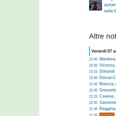
aument
nelle
Altre not
Venerdì 07 
Mantova, parla 
23:45
Vicenza, mister 
23:30
Dolomiti Bellun
23:15
Dorval-Catan
23:00
Brescia, l'a
22:45
Grosseto-Tau A
22:30
Cavese, parlano
22:15
Sanremese s
22:00
Reggina, non
21:45
21:35
UFFICIALE