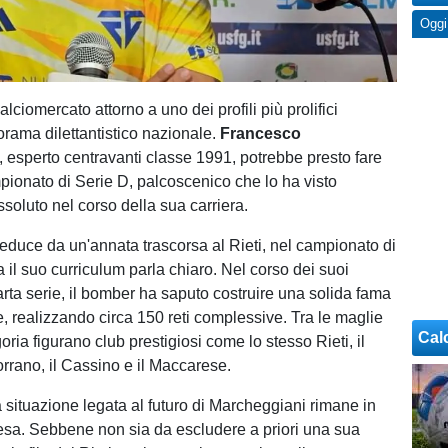
Oggi
alciomercato attorno a uno dei profili più prolifici
orama dilettantistico nazionale.
Francesco
, esperto centravanti classe 1991, potrebbe presto fare
mpionato di Serie D, palcoscenico che lo ha visto
soluto nel corso della sua carriera.
 reduce da un'annata trascorsa al Rieti, nel campionato di
 il suo curriculum parla chiaro. Nel corso dei suoi
arta serie, il bomber ha saputo costruire una solida fama
e, realizzando circa 150 reti complessive. Tra le maglie
Cal
goria figurano club prestigiosi come lo stesso Rieti, il
rrano, il Cassino e il Maccarese.
a situazione legata al futuro di Marcheggiani rimane in
tesa. Sebbene non sia da escludere a priori una sua