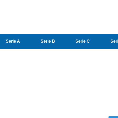
Serie A
Serie B
Serie C
Ser