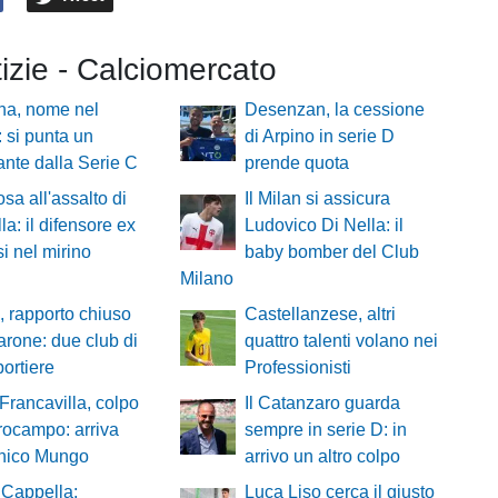
tizie - Calciomercato
na, nome nel
Desenzan, la cessione
: si punta un
di Arpino in serie D
ante dalla Serie C
prende quota
osa all'assalto di
Il Milan si assicura
la: il difensore ex
Ludovico Di Nella: il
si nel mirino
baby bomber del Club
Milano
, rapporto chiuso
Castellanzese, altri
rone: due club di
quattro talenti volano nei
portiere
Professionisti
 Francavilla, colpo
Il Catanzaro guarda
rocampo: arriva
sempre in serie D: in
ico Mungo
arrivo un altro colpo
 Cappella:
Luca Liso cerca il giusto