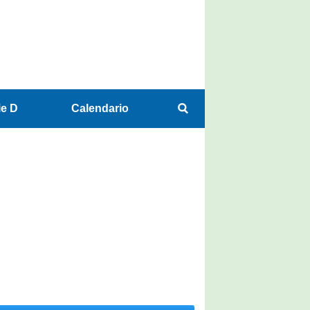
ie D
Calendario