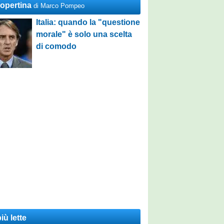
Copertina
di Marco Pompeo
Italia: quando la "questione
morale" è solo una scelta
di comodo
iù lette