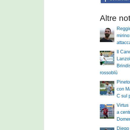
Altre no
Reggi
mirino
attacc
Il Can
Lanzol
Brindi
rossoblù
Pineto
con Ma
C sul 
Virtus
a cent
Domen
Diego