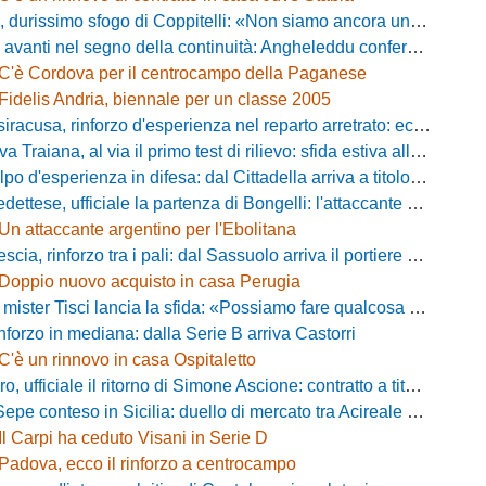
simo sfogo di Coppitelli: «Non siamo ancora una squadra, ora serve tirare una riga!»
ti nel segno della continuità: Angheleddu confermato in panchina, in attacco arriva Loru
C'è Cordova per il centrocampo della Paganese
Fidelis Andria, biennale per un classe 2005
racusa, rinforzo d'esperienza nel reparto arretrato: ecco Orlando
aiana, al via il primo test di rilievo: sfida estiva allo Zecchini con il Grosseto
d'esperienza in difesa: dal Cittadella arriva a titolo definitivo Riccardo Gatti
ese, ufficiale la partenza di Bongelli: l'attaccante passa in Serie D
Un attaccante argentino per l'Ebolitana
ia, rinforzo tra i pali: dal Sassuolo arriva il portiere Gioele Zacchi
Doppio nuovo acquisto in casa Perugia
 Tisci lancia la sfida: «Possiamo fare qualcosa di storico e regalarci la trasferta a Genova»
inforzo in mediana: dalla Serie B arriva Castorri
C'è un rinnovo in casa Ospitaletto
fficiale il ritorno di Simone Ascione: contratto a titolo definitivo fino al 2029
pe conteso in Sicilia: duello di mercato tra Acireale e Messina
Il Carpi ha ceduto Visani in Serie D
Padova, ecco il rinforzo a centrocampo