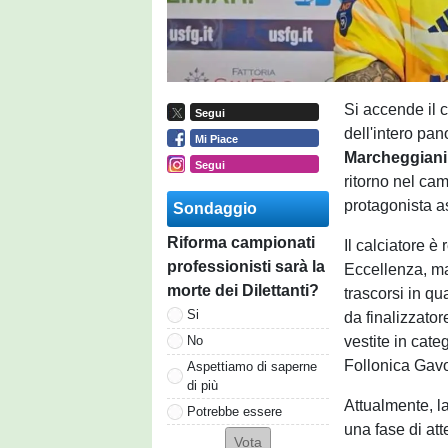
Si accende il c
Segui
dell'intero pan
Mi Piace
Marcheggiani
Segui
ritorno nel ca
protagonista as
Sondaggio
Riforma campionati
Il calciatore è
professionisti sarà la
Eccellenza, ma
morte dei Dilettanti?
trascorsi in qu
Si
da finalizzator
vestite in cate
No
Follonica Gavo
Aspettiamo di saperne
di più
Attualmente, l
Potrebbe essere
una fase di at