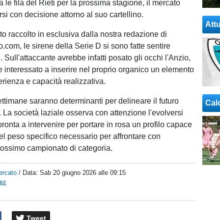
le fila del Rieti per la prossima stagione, il mercato
si con decisione attorno al suo cartellino.
Attu
 raccolto in esclusiva dalla nostra redazione di
o.com, le sirene della Serie D si sono fatte sentire
Sull'attaccante avrebbe infatti posato gli occhi l'Anzio,
e interessato a inserire nel proprio organico un elemento
erienza e capacità realizzativa.
ttimane saranno determinanti per delineare il futuro
Cal
. La società laziale osserva con attenzione l'evolversi
pronta a intervenire per portare in rosa un profilo capace
uel peso specifico necessario per affrontare con
rossimo campionato di categoria.
ercato
/ Data:
Sab 20 giugno 2026 alle 09:15
pez
Tweet