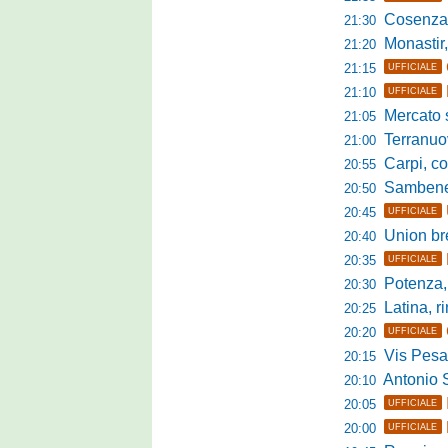
Cosenza, duris
21:30
Monastir, avan
21:20
21:15
UFFICIALE
21:10
UFFICIALE
Mercato si
21:05
Terranuova Tr
21:00
Carpi, colpo 
20:55
Sambenedett
20:50
20:45
UFFICIALE
Union bresc
20:40
20:35
UFFICIALE
Potenza, mister
20:30
Latina, r
20:25
20:20
UFFICIALE
Vis Pesaro, u
20:15
Antonio Se
20:10
20:05
UFFICIALE
20:00
UFFICIALE