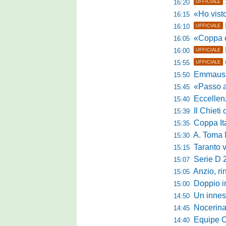
16:20
UFFICIALE
«Ho visto l'atte
16:15
16:10
UFFICIALE
«Coppa e camp
16:05
16:00
UFFICIALE
15:55
UFFICIALE
Emmausso al
15:50
«Passo avanti e
15:45
Eccellen
15:40
Il Chieti ch
15:39
Coppa Italia
15:35
A. Toma M
15:30
Taranto valan
15:15
Serie D 
15:07
Anzio, rin
15:05
Doppio in
15:00
Un innest
14:50
Nocerina tr
14:45
Equipe Campa
14:40