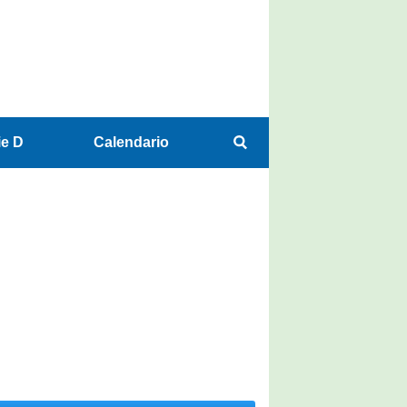
ie D
Calendario