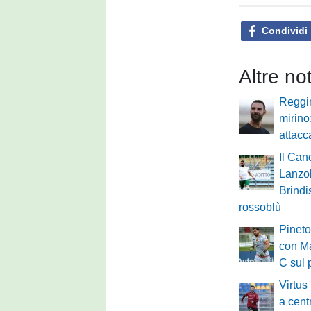
Condividi
Altre no
Reggi
mirino
attacc
Il Can
Lanzol
Brindi
rossoblù
Pineto
con Ma
C sul 
Virtus
a cent