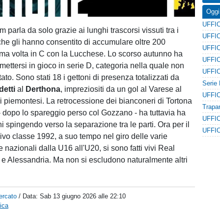
Oggi
um parla da solo grazie ai lunghi trascorsi vissuti tra i
 che gli hanno consentito di accumulare oltre 200
tima volta in C con la Lucchese. Lo scorso autunno ha
imettersi in gioco in serie D, categoria nella quale non
ato. Sono stati 18 i gettoni di presenza totalizzati da
etti
al
Derthona
, impreziositi da un gol al Varese al
i piemontesi. La retrocessione dei bianconeri di Tortona
- dopo lo spareggio perso col Gozzano - ha tuttavia ha
i spingendo verso la separazione tra le parti. Ora per il
sivo classe 1992, a suo tempo nel giro delle varie
 nazionali dalla U16 all'U20, si sono fatti vivi Real
 e Alessandria. Ma non si escludono naturalmente altri
ercato
/ Data:
Sab 13 giugno 2026 alle 22:10
ica