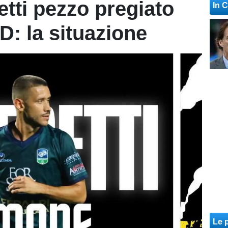
tti pezzo pregiato
In 
D: la situazione
Le p