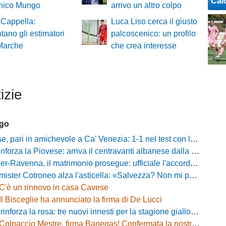
Cal
ico Mungo
arrivo un altro colpo
 Cappella:
Luca Liso cerca il giusto
ano gli estimatori
palcoscenico: un profilo
 Marche
che crea interesse
izie
ago
ari in amichevole a Ca' Venezia: 1-1 nel test con la Primavera lagunare
forza la Piovese: arriva il centravanti albanese dalla serie D
avenna, il matrimonio prosegue: ufficiale l'accordo quinquennale per l'attacco
otroneo alza l'asticella: «Salvezza? Non mi pongo limiti, voglio vincere più partite possibile»
C'è un rinnovo in casa Cavese
Il Bisceglie ha annunciato la firma di De Lucci
 rinforza la rosa: tre nuovi innesti per la stagione gialloblù
Colpaccio Mestre, firma Banegas! Confermata la nostra anteprima