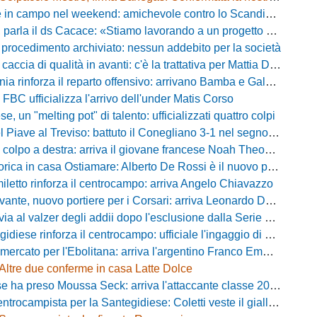
campo nel weekend: amichevole contro lo Scandicci allo stadio Strulli di Monsummano
parla il ds Cacace: «Stiamo lavorando a un progetto ambizioso»
 procedimento archiviato: nessun addebito per la società
ccia di qualità in avanti: c'è la trattativa per Mattia Della Morte
ia rinforza il reparto offensivo: arrivano Bamba e Galeota
 FBC ufficializza l'arrivo dell'under Matis Corso
, un "melting pot" di talento: ufficializzati quattro colpi
iave al Treviso: battuto il Conegliano 3-1 nel segno di Gerbi e Vita
colpo a destra: arriva il giovane francese Noah Theodore
ca in casa Ostiamare: Alberto De Rossi è il nuovo presidente biancoviola
iletto rinforza il centrocampo: arriva Angelo Chiavazzo
ante, nuovo portiere per i Corsari: arriva Leonardo De Franceschi
 valzer degli addii dopo l'esclusione dalla Serie D: Salzano verso una big campana
iese rinforza il centrocampo: ufficiale l'ingaggio di Luca Scimia
ercato per l'Ebolitana: arriva l'argentino Franco Emmanuel Boló
Altre due conferme in casa Latte Dolce
 ha preso Moussa Seck: arriva l'attaccante classe 2006
rocampista per la Santegidiese: Coletti veste il giallorosso