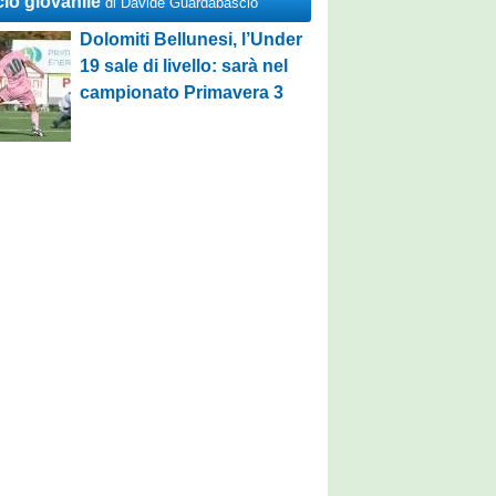
cio giovanile
di Davide Guardabascio
Dolomiti Bellunesi, l’Under
19 sale di livello: sarà nel
campionato Primavera 3