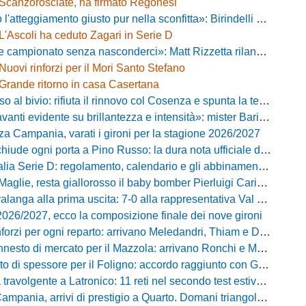
Scanzorosciate, ha firmato Regonesi
ggiamento giusto pur nella sconfitta»: Birindelli promuove il Novara nonostante il KO di Chiavari
L'Ascoli ha ceduto Zagari in Serie D
ionato senza nasconderci»: Matt Rizzetta rilancia le ambizioni del Campobasso
Nuovi rinforzi per il Mori Santo Stefano
Grande ritorno in casa Casertana
 bivio: rifiuta il rinnovo col Cosenza e spunta la tentazione Foggia
vidente su brillantezza e intensità»: mister Barilari promuove il Pineto dopo il test a Palena
za Campania, varati i gironi per la stagione 2026/2027
iude ogni porta a Pino Russo: la dura nota ufficiale del presidente Di Labio
 Serie D: regolamento, calendario e gli abbinamenti dei primi due turni
aglie, resta giallorosso il baby bomber Pierluigi Cariddi
ga alla prima uscita: 7-0 alla rappresentativa Val di Chiana con un grande Losavio
2026/2027, ecco la composizione finale dei nove gironi
forzi per ogni reparto: arrivano Meledandri, Thiam e Damiano
nesto di mercato per il Mazzola: arrivano Ronchi e Mugelli
o di spessore per il Foligno: accordo raggiunto con Giampà
avolgente a Latronico: 11 reti nel secondo test estivo per i molossi
nia, arrivi di prestigio a Quarto. Domani triangolare con Casertana e Ischia