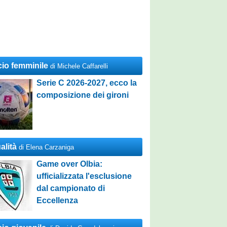
cio femminile
di Michele Caffarelli
Serie C 2026-2027, ecco la
composizione dei gironi
alità
di Elena Carzaniga
Game over Olbia:
ufficializzata l'esclusione
dal campionato di
Eccellenza