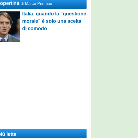
Copertina
di Marco Pompeo
Italia: quando la "questione
morale" è solo una scelta
di comodo
iù lette