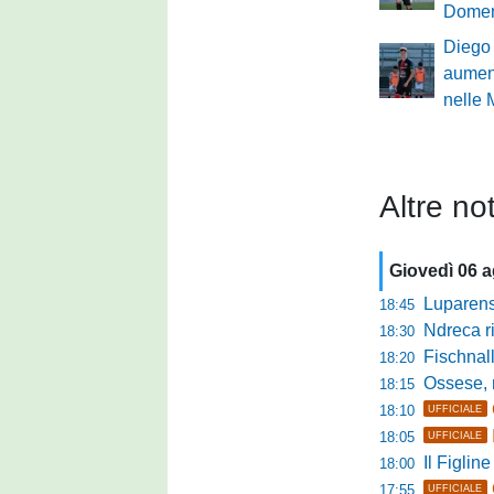
Domen
Diego
aument
nelle
Altre not
Giovedì 06 
Luparense, p
18:45
Ndreca rin
18:30
Fischnaller-R
18:20
Ossese, mister C
18:15
18:10
UFFICIALE
18:05
UFFICIALE
Il Figline
18:00
17:55
UFFICIALE