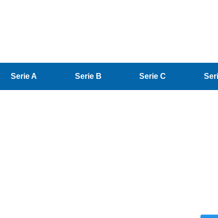
Serie A
Serie B
Serie C
Ser