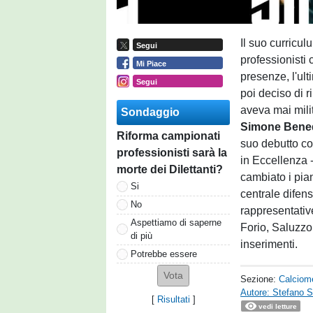
Il suo curricul
Segui
professionisti
Mi Piace
presenze, l'ul
Segui
poi deciso di r
aveva mai milit
Sondaggio
Simone
Bened
Riforma campionati
suo debutto co
professionisti sarà la
in Eccellenza 
morte dei Dilettanti?
cambiato i pian
Si
centrale difen
No
rappresentative
Aspettiamo di saperne
Forio, Saluzzo
di più
inserimenti.
Potrebbe essere
Sezione:
Calciom
Autore: Stefano S
[
Risultati
]
vedi letture