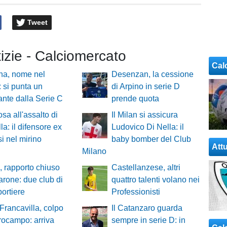
Tweet
tizie - Calciomercato
Cal
na, nome nel
Desenzan, la cessione
: si punta un
di Arpino in serie D
ante dalla Serie C
prende quota
osa all'assalto di
Il Milan si assicura
la: il difensore ex
Ludovico Di Nella: il
si nel mirino
baby bomber del Club
Attu
Milano
, rapporto chiuso
Castellanzese, altri
rone: due club di
quattro talenti volano nei
portiere
Professionisti
 Francavilla, colpo
Il Catanzaro guarda
rocampo: arriva
sempre in serie D: in