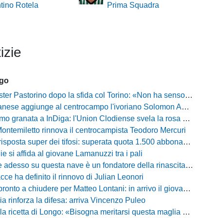
ntino Rotela
Prima Squadra
izie
ago
Pastorino dopo la sfida col Torino: «Non ha senso chiudersi e fare le barricate»
ese aggiunge al centrocampo l'ivoriano Solomon Andrews Manu
granata a InDiga: l'Union Clodiense svela la rosa per la nuova annata
Montemiletto rinnova il centrocampista Teodoro Mercuri
risposta super dei tifosi: superata quota 1.500 abbonamenti
lie si affida al giovane Lamanuzzi tra i pali
sso su questa nave è un fondatore della rinascita»: Davis carica l'ambiente Messina
acce ha definito il rinnovo di Julian Leonori
o a chiudere per Matteo Lontani: in arrivo il giovane talento dello Spezia
ia rinforza la difesa: arriva Vincenzo Puleo
ricetta di Longo: «Bisogna meritarsi questa maglia ogni singolo giorno»