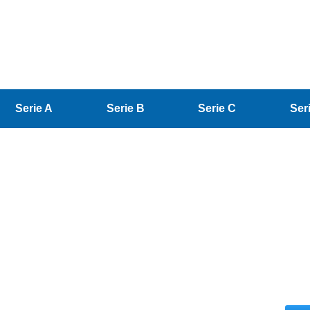
Serie A
Serie B
Serie C
Ser