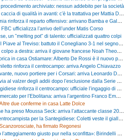
 procedimento archiviato: nessun addebito per la società
ccia di qualità in avanti: c'è la trattativa per Mattia Della Morte
ia rinforza il reparto offensivo: arrivano Bamba e Galeota
 FBC ufficializza l'arrivo dell'under Matis Corso
, un "melting pot" di talento: ufficializzati quattro colpi
iave al Treviso: battuto il Conegliano 3-1 nel segno di Gerbi e Vita
colpo a destra: arriva il giovane francese Noah Theodore
ca in casa Ostiamare: Alberto De Rossi è il nuovo presidente biancoviola
iletto rinforza il centrocampo: arriva Angelo Chiavazzo
ante, nuovo portiere per i Corsari: arriva Leonardo De Franceschi
 valzer degli addii dopo l'esclusione dalla Serie D: Salzano verso una big campana
iese rinforza il centrocampo: ufficiale l'ingaggio di Luca Scimia
ercato per l'Ebolitana: arriva l'argentino Franco Emmanuel Boló
Altre due conferme in casa Latte Dolce
 ha preso Moussa Seck: arriva l'attaccante classe 2006
rocampista per la Santegidiese: Coletti veste il giallorosso
Scanzorosciate, ha firmato Regonesi
ggiamento giusto pur nella sconfitta»: Birindelli promuove il Novara nonostante il KO di Chiavari