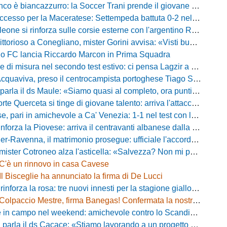
 biancazzurro: la Soccer Trani prende il giovane attaccante ex Monopoli
esso per la Maceratese: Settempeda battuta 0-2 nella ripresa
eone si rinforza sulle corsie esterne con l'argentino Rotela
oso a Conegliano, mister Gorini avvisa: «Visti buoni spunti, ma c'è ancora tanto da lavorare»
rio FC lancia Riccardo Marcon in Prima Squadra
misura nel secondo test estivo: ci pensa Lagzir a piegare l'Equipe Campania
Acquaviva, preso il centrocampista portoghese Tiago Santos
a il ds Maule: «Siamo quasi al completo, ora puntiamo sugli esterni d'attacco»
te Querceta si tinge di giovane talento: arriva l'attaccante Lucchesi
ari in amichevole a Ca' Venezia: 1-1 nel test con la Primavera lagunare
forza la Piovese: arriva il centravanti albanese dalla serie D
avenna, il matrimonio prosegue: ufficiale l'accordo quinquennale per l'attacco
otroneo alza l'asticella: «Salvezza? Non mi pongo limiti, voglio vincere più partite possibile»
C'è un rinnovo in casa Cavese
Il Bisceglie ha annunciato la firma di De Lucci
 rinforza la rosa: tre nuovi innesti per la stagione gialloblù
Colpaccio Mestre, firma Banegas! Confermata la nostra anteprima
campo nel weekend: amichevole contro lo Scandicci allo stadio Strulli di Monsummano
parla il ds Cacace: «Stiamo lavorando a un progetto ambizioso»