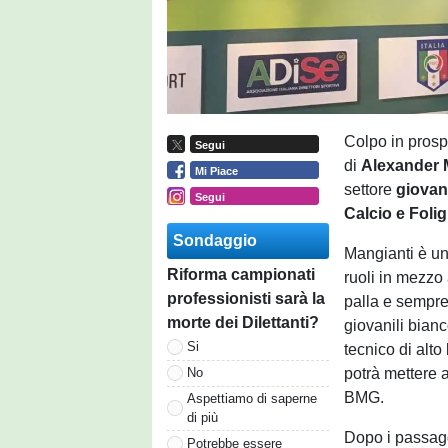
Colpo in prospe
Segui
di
Alexander 
Mi Piace
settore
giovan
Segui
Calcio e Foli
Sondaggio
Mangianti è un
Riforma campionati
ruoli in mezzo
professionisti sarà la
palla e sempre 
morte dei Dilettanti?
giovanili bian
Si
tecnico di alt
potrà mettere 
No
BMG.
Aspettiamo di saperne
di più
Dopo i passagg
Potrebbe essere