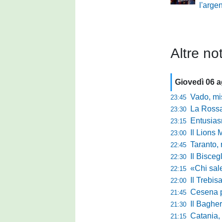
l'arge
Altre not
Giovedì 06 
Vado, mister 
23:45
La Rossan
23:30
Entusiasmo 
23:15
Il Lions 
23:00
Taranto, 
22:45
Il Bisceg
22:30
«Chi sale ade
22:15
Il Trebis
22:00
Cesena pront
21:45
Il Bagher
21:30
Catania, la 
21:15