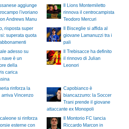
ssanese aggiunge
Il Lions Montemiletto
trocampo l'ivoriano
rinnova il centrocampista
on Andrews Manu
Teodoro Mercuri
o, risposta super
Il Bisceglie si affida al
fosi: superata quota
giovane Lamanuzzi tra i
 abbonamenti
pali
ale adesso su
Il Trebisacce ha definito
 nave è un
il rinnovo di Julian
ore della
Leonori
is carica
ssina
heria rinforza la
Capobianco è
: arriva Vincenzo
biancazzurro: la Soccer
Trani prende il giovane
attaccante ex Monopoli
ncaleone si rinforza
Il Montorio FC lancia
corsie esterne con
Riccardo Marcon in