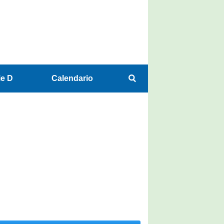
ie D
Calendario