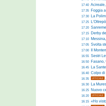
Acireale,
17:40
Foggia a ca
17:35
La Polimn
17:30
L'Oltrepò
17:25
Sanremese
17:20
Derby del P
17:15
Messina, 
17:10
Svolta stori
17:05
Il Montem
17:00
Sestri Lev
16:55
Fasano, via al
16:50
La Santegid
16:45
Colpo di m
16:40
16:35
UFFICIALE
La Murese
16:30
Nuovo cent
16:25
16:20
UFFICIALE
«Ho visto l'atte
16:15