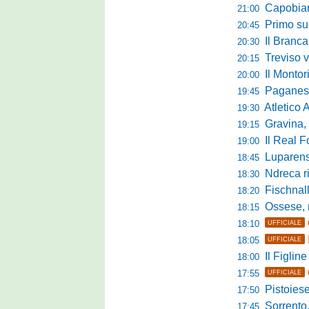
Capobianco è
21:00
Primo succ
20:45
Il Brancal
20:30
Treviso vittori
20:15
Il Monto
20:00
Paganese di 
19:45
Atletico 
19:30
Gravina, parl
19:15
Il Real For
19:00
Luparense, p
18:45
Ndreca rin
18:30
Fischnaller-R
18:20
Ossese, mister C
18:15
18:10
UFFICIALE
18:05
UFFICIALE
Il Figline
18:00
17:55
UFFICIALE
Pistoiese in 
17:50
Sorrento, 
17:45