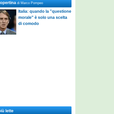
Copertina
di Marco Pompeo
Italia: quando la "questione
morale" è solo una scelta
di comodo
iù lette