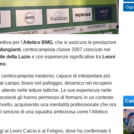
Oggi
ttiva per l’
Atletico BMG
, che si assicura le prestazioni
Mangianti
, centrocampista classe 2007 cresciuto nel
ile della Lazio
e con esperienze significative tra
Leoni
gno
.
 centrocampista moderno, capace di interpretare più
 al campo: bravo nel palleggio, dinamico nel recupero
attento nelle letture tattiche. Le sue esperienze nelle
cocelesti gli hanno permesso di formarsi in un contesto
Cal
o livello, acquisendo una mentalità professionale che ora
al servizio di una squadra ambiziosa come l’Atletico
i al Leoni Calcio e al Foligno, dove ha confermato il