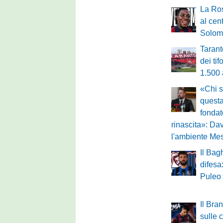
La Ro
al cen
Solom
Tarant
dei ti
1.500
«Chi s
questa
fondat
rinascita»: Dav
l'ambiente Me
Il Bag
difesa
Puleo
Il Bra
sulle 