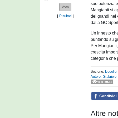
suo potenziale
Mangianti si ap
dei grandi nel
[
Risultati
]
dalla GC Sport
Un innesto che 
puntando su gio
Per Mangianti,
crescita impor
categoria che 
Sezione:
Eccelle
Autore: Grabriele
vedi letture
Condividi
Altre no