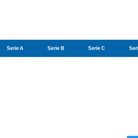
Serie A
Serie B
Serie C
Ser