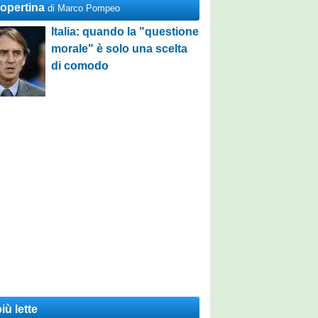
Copertina
di Marco Pompeo
Italia: quando la "questione
morale" è solo una scelta
di comodo
iù lette