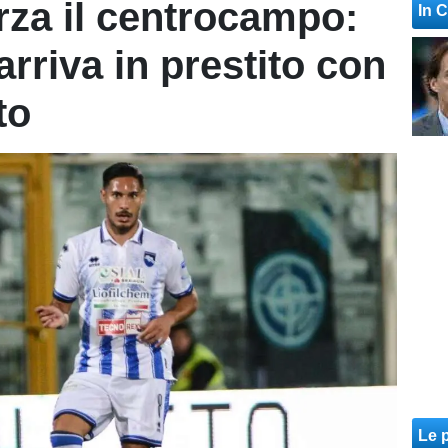
orza il centrocampo:
In 
arriva in prestito con
to
Le p