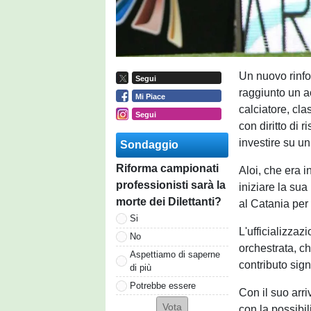
Un nuovo rinfo
Segui
raggiunto un ac
Mi Piace
calciatore, clas
Segui
con diritto di 
investire su un
Sondaggio
Riforma campionati
Aloi, che era in
professionisti sarà la
iniziare la sua
morte dei Dilettanti?
al Catania per 
Si
L'ufficializzaz
No
orchestrata, c
Aspettiamo di saperne
contributo sig
di più
Potrebbe essere
Con il suo arri
con la possibil