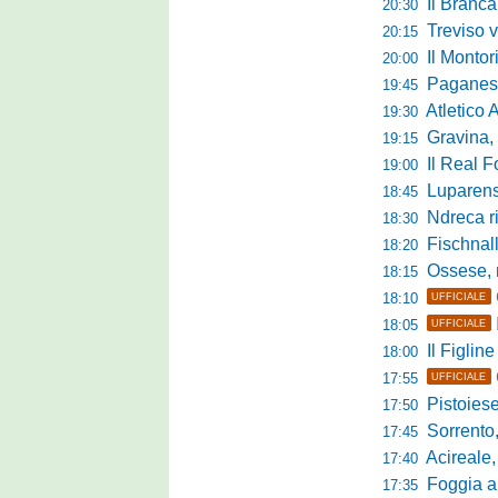
Il Brancal
20:30
Treviso vittori
20:15
Il Monto
20:00
Paganese di 
19:45
Atletico 
19:30
Gravina, parl
19:15
Il Real For
19:00
Luparense, p
18:45
Ndreca rin
18:30
Fischnaller-R
18:20
Ossese, mister C
18:15
18:10
UFFICIALE
18:05
UFFICIALE
Il Figline
18:00
17:55
UFFICIALE
Pistoiese in 
17:50
Sorrento, 
17:45
Acireale,
17:40
Foggia a ca
17:35