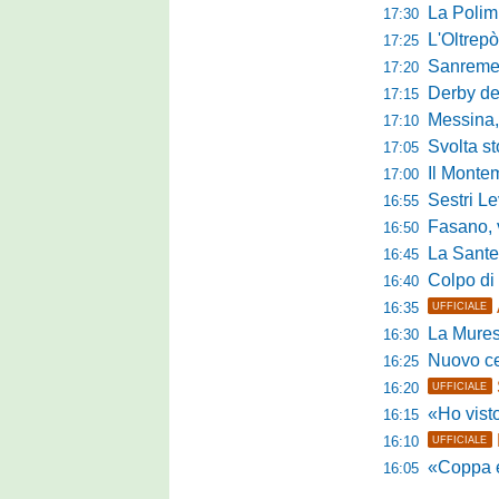
La Polimn
17:30
L'Oltrepò
17:25
Sanremese
17:20
Derby del P
17:15
Messina, 
17:10
Svolta stori
17:05
Il Montem
17:00
Sestri Lev
16:55
Fasano, via al
16:50
La Santegid
16:45
Colpo di m
16:40
16:35
UFFICIALE
La Murese
16:30
Nuovo cent
16:25
16:20
UFFICIALE
«Ho visto l'atte
16:15
16:10
UFFICIALE
«Coppa e camp
16:05