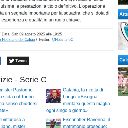
quisirne le prestazioni a titolo definitivo. L'operazione
ta un segnale importante per la squadra, che si dota di
Attu
 esperienza e qualità in un ruolo chiave.
/ Data:
Sab 09 agosto 2025 alle 19:25
 Notiziario del Calcio
/ Twitter:
@NotiziarioC
Cal
Tweet
tizie - Serie C
mister Pastorino
Catania, la ricetta di
a sfida col Torino:
Longo: «Bisogna
ha senso chiudersi
meritarsi questa maglia
cate»
ogni singolo giorno»
o vittorioso a
Fischnaller-Ravenna, il
iano, mister
matrimonio prosegue: