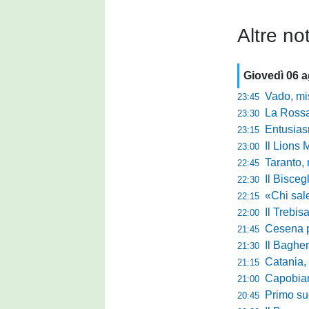
Altre not
Giovedì 06 
Vado, mister 
23:45
La Rossan
23:30
Entusiasmo 
23:15
Il Lions 
23:00
Taranto, 
22:45
Il Bisceg
22:30
«Chi sale ade
22:15
Il Trebis
22:00
Cesena pront
21:45
Il Bagher
21:30
Catania, la 
21:15
Capobianco è
21:00
Primo succ
20:45