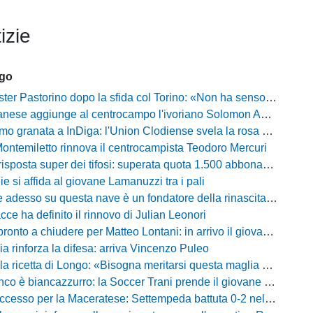
izie
ago
Pastorino dopo la sfida col Torino: «Non ha senso chiudersi e fare le barricate»
ese aggiunge al centrocampo l'ivoriano Solomon Andrews Manu
granata a InDiga: l'Union Clodiense svela la rosa per la nuova annata
Montemiletto rinnova il centrocampista Teodoro Mercuri
risposta super dei tifosi: superata quota 1.500 abbonamenti
lie si affida al giovane Lamanuzzi tra i pali
sso su questa nave è un fondatore della rinascita»: Davis carica l'ambiente Messina
acce ha definito il rinnovo di Julian Leonori
o a chiudere per Matteo Lontani: in arrivo il giovane talento dello Spezia
ia rinforza la difesa: arriva Vincenzo Puleo
ricetta di Longo: «Bisogna meritarsi questa maglia ogni singolo giorno»
 biancazzurro: la Soccer Trani prende il giovane attaccante ex Monopoli
esso per la Maceratese: Settempeda battuta 0-2 nella ripresa