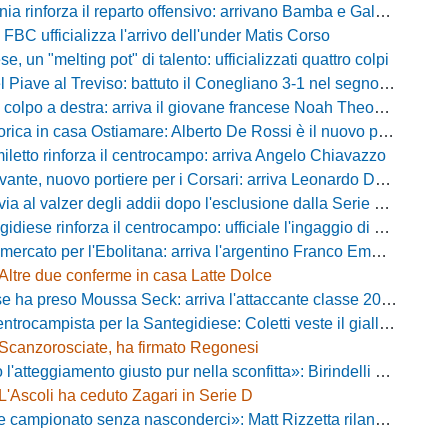
ia rinforza il reparto offensivo: arrivano Bamba e Galeota
 FBC ufficializza l'arrivo dell'under Matis Corso
, un "melting pot" di talento: ufficializzati quattro colpi
iave al Treviso: battuto il Conegliano 3-1 nel segno di Gerbi e Vita
colpo a destra: arriva il giovane francese Noah Theodore
ca in casa Ostiamare: Alberto De Rossi è il nuovo presidente biancoviola
iletto rinforza il centrocampo: arriva Angelo Chiavazzo
ante, nuovo portiere per i Corsari: arriva Leonardo De Franceschi
 valzer degli addii dopo l'esclusione dalla Serie D: Salzano verso una big campana
iese rinforza il centrocampo: ufficiale l'ingaggio di Luca Scimia
ercato per l'Ebolitana: arriva l'argentino Franco Emmanuel Boló
Altre due conferme in casa Latte Dolce
 ha preso Moussa Seck: arriva l'attaccante classe 2006
rocampista per la Santegidiese: Coletti veste il giallorosso
Scanzorosciate, ha firmato Regonesi
ggiamento giusto pur nella sconfitta»: Birindelli promuove il Novara nonostante il KO di Chiavari
L'Ascoli ha ceduto Zagari in Serie D
ionato senza nasconderci»: Matt Rizzetta rilancia le ambizioni del Campobasso