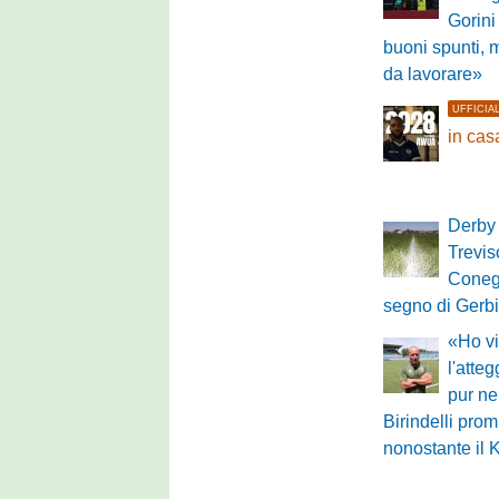
Gorini
buoni spunti, 
da lavorare»
UFFICIA
in ca
Derby 
Treviso
Conegl
segno di Gerbi
«Ho vi
l'atte
pur ne
Birindelli pro
nonostante il 