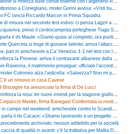
eone si rinforza sulle corsie esterne con l'argentino Rotela
oso a Conegliano, mister Gorini avvisa: «Visti buoni spunti, ma c'è ancora tanto da lavorare»
rio FC lancia Riccardo Marcon in Prima Squadra
misura nel secondo test estivo: ci pensa Lagzir a piegare l'Equipe Campania
Acquaviva, preso il centrocampista portoghese Tiago Santos
a il ds Maule: «Siamo quasi al completo, ora puntiamo sugli esterni d'attacco»
te Querceta si tinge di giovane talento: arriva l'attaccante Lucchesi
ari in amichevole a Ca' Venezia: 1-1 nel test con la Primavera lagunare
forza la Piovese: arriva il centravanti albanese dalla serie D
avenna, il matrimonio prosegue: ufficiale l'accordo quinquennale per l'attacco
otroneo alza l'asticella: «Salvezza? Non mi pongo limiti, voglio vincere più partite possibile»
C'è un rinnovo in casa Cavese
Il Bisceglie ha annunciato la firma di De Lucci
 rinforza la rosa: tre nuovi innesti per la stagione gialloblù
Colpaccio Mestre, firma Banegas! Confermata la nostra anteprima
campo nel weekend: amichevole contro lo Scandicci allo stadio Strulli di Monsummano
parla il ds Cacace: «Stiamo lavorando a un progetto ambizioso»
 procedimento archiviato: nessun addebito per la società
ccia di qualità in avanti: c'è la trattativa per Mattia Della Morte