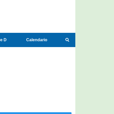
ie D
Calendario