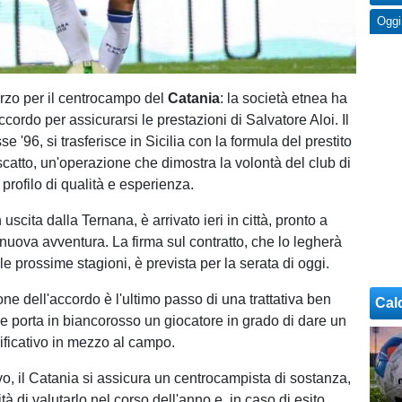
Oggi
rzo per il centrocampo del
Catania
: la società etnea ha
cordo per assicurarsi le prestazioni di Salvatore Aloi. Il
se '96, si trasferisce in Sicilia con la formula del prestito
riscatto, un'operazione che dimostra la volontà del club di
 profilo di qualità e esperienza.
 uscita dalla Ternana, è arrivato ieri in città, pronto a
 nuova avventura. La firma sul contratto, che lo legherà
le prossime stagioni, è prevista per la serata di oggi.
ione dell'accordo è l'ultimo passo di una trattativa ben
Cal
he porta in biancorosso un giocatore in grado di dare un
nificativo in mezzo al campo.
vo, il Catania si assicura un centrocampista di sostanza,
ità di valutarlo nel corso dell'anno e, in caso di esito