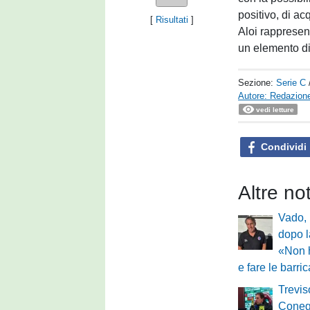
positivo, di ac
[
Risultati
]
Aloi rappresen
un elemento di
Sezione:
Serie C
Autore: Redazione
vedi letture
Condividi
Altre no
Vado, 
dopo l
«Non 
e fare le barri
Trevis
Conegl