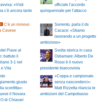
 avvisa: «Visti
ufficiale l'accordo
ma c'è ancora tanto
quinquennale per l'attacco
C'è un rinnovo
Sorrento, parla il ds
LE
sa Cavese
Cacace: «Stiamo
lavorando a un progetto
ambizioso»
del Piave al
Svolta storica in casa
: battuto il
Ostiamare: Alberto De
iano 3-1 nel
Rossi è il nuovo
 e Vita
presidente biancoviola
sto
«Coppa e campionato
ggiamento giusto
senza nasconderci»:
lla sconfitta»:
Matt Rizzetta rilancia le
muove il Novara
ambizioni del Campobasso
KO di Chiavari