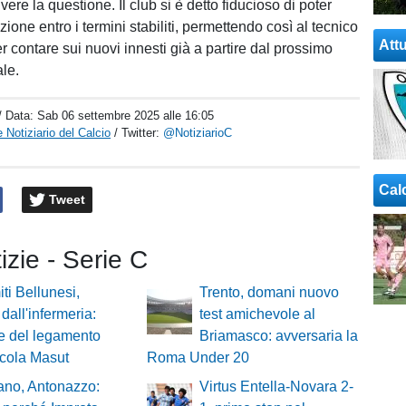
lvere la questione. Il club si è detto fiducioso di poter
zione entro i termini stabiliti, permettendo così al tecnico
Attu
r contare sui nuovi innesti già a partire dal prossimo
ale.
/ Data:
Sab 06 settembre 2025 alle 16:05
 Notiziario del Calcio
/ Twitter:
@NotiziarioC
Cal
Tweet
tizie - Serie C
ti Bellunesi,
Trento, domani nuovo
 dall'infermeria:
test amichevole al
e del legamento
Briamasco: avversaria la
icola Masut
Roma Under 20
ano, Antonazzo:
Virtus Entella-Novara 2-