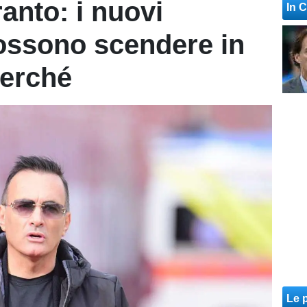
anto: i nuovi
In 
ossono scendere in
erché
Le p