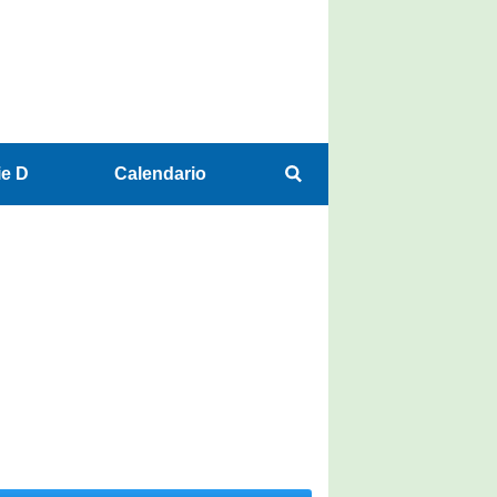
ie D
Calendario