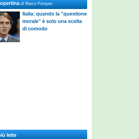
Copertina
di Marco Pompeo
Italia: quando la "questione
morale" è solo una scelta
di comodo
iù lette