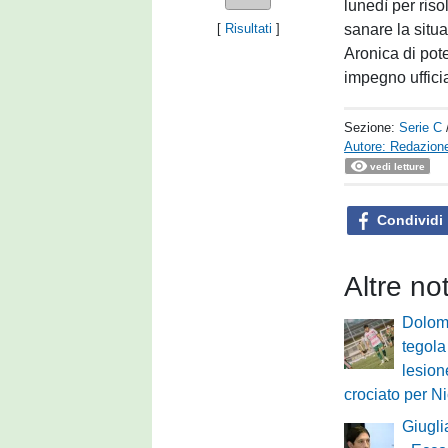
lunedì per riso
sanare la situa
[
Risultati
]
Aronica di pote
impegno uffici
Sezione:
Serie C
Autore: Redazione
vedi letture
Condividi
Altre no
Dolomi
tegola
lesion
crociato per N
Giugli