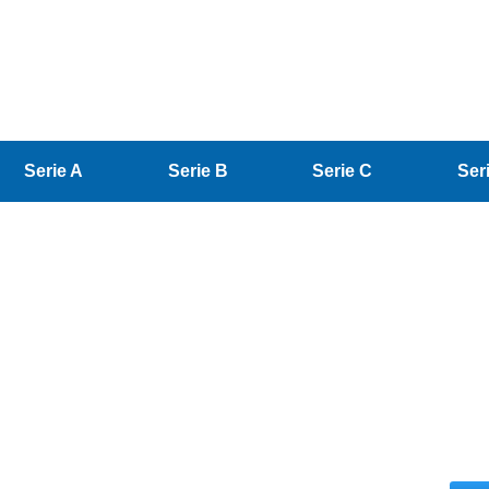
Serie A
Serie B
Serie C
Ser