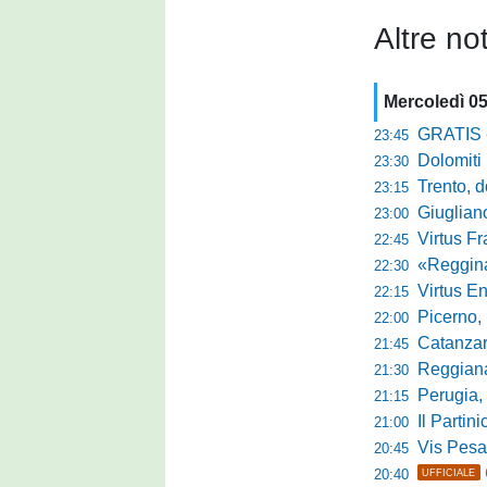
Altre not
Mercoledì 0
GRATIS - Goo
23:45
Dolomiti Bell
23:30
Trento, dom
23:15
Giuglian
23:00
Virtus Franca
22:45
«Reggina e N
22:30
Virtus Entella
22:15
Picerno, u
22:00
Catanzaro
21:45
Reggiana, no
21:30
Perugia, 
21:15
Il Partini
21:00
Vis Pesaro, u
20:45
20:40
UFFICIALE