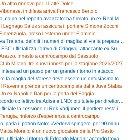
Un altro rinnovo per il Latte Dolce
Vibonese, in difesa arriva Francesco Bertolo
 colpo nel reparto avanzato: ha firmato un ex Real Monterotondo
Il Legnago Salus si assicura il portiere Simone Zocchi
Fiorenzuola, preso l'esterno under Flaminio
iana, definiti i numeri di maglia: al via la preparazione e la sfida con il Grosseto
 FBC ufficializza l'arrivo di Odogwu: attaccante ex Südtirol
Arezzo, innesto a centrocampo dal Sassuolo
Club Milano, tre nuovi innesti per la stagione 2026/2027
 intesa ad un passo per un grande ritorno in attacco
lia del Varese deve essere un entusiasmo totale»: mister Ciceri traccia la strada e carica i biancorossi
Il Ravenna prende un centrocampista dalla Juve Stabia
Un ex Napoli e Bari per la porta del Foggia
 collettivo tra Adise e LND: più tutele per direttori sportivi e collaboratori
iciale la cessione di Rok Vadjunec: il portiere resta in Italia, ecco dove
Perugia, rinforzo d'esperienza a centrocampo
a il patron Noto: «Vedervi spingerci per 90 minuti è meraviglioso, costruiamo qualcosa di unico»
Mattia Morello è un nuovo giocatore della Pro Sesto
 ufficiale il ritorno di Edoardo Mariani: accordo trovato con il Venezia