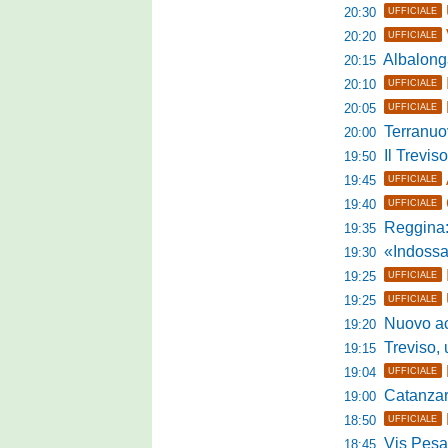
20:30
UFFICIALE
20:20
UFFICIALE
Albalonga,
20:15
20:10
UFFICIALE
20:05
UFFICIALE
Terranuova Tra
20:00
Il Treviso
19:50
19:45
UFFICIALE
19:40
UFFICIALE
Reggina:
19:35
«Indossare la mag
19:30
19:25
UFFICIALE
19:25
UFFICIALE
Nuovo accordo
19:20
Treviso, uff
19:15
19:04
UFFICIALE
Catanzaro, parl
19:00
18:50
UFFICIALE
Vis Pesaro,
18:45