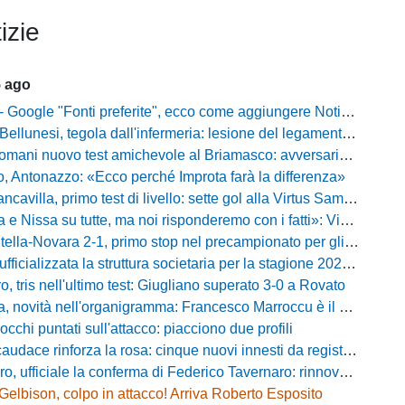
izie
5 ago
gle "Fonti preferite", ecco come aggiungere NotiziarioCalcio alle tue notizie
unesi, tegola dall'infermeria: lesione del legamento crociato per Nicola Masut
ani nuovo test amichevole al Briamasco: avversaria la Roma Under 20
o, Antonazzo: «Ecco perché Improta farà la differenza»
villa, primo test di livello: sette gol alla Virtus Sammarco e colpo in difesa
issa su tutte, ma noi risponderemo con i fatti»: Vibonese, parla il ds Maglia
-Novara 2-1, primo stop nel precampionato per gli azzurri: Forte ribalta Lartey nel finale
fficializzata la struttura societaria per la stagione 2026-2027
, tris nell'ultimo test: Giugliano superato 3-0 a Rovato
vità nell'organigramma: Francesco Marroccu è il nuovo DG dell'Area Tecnica
occhi puntati sull'attacco: piacciono due profili
caudace rinforza la rosa: cinque nuovi innesti da registrare
fficiale la conferma di Federico Tavernaro: rinnovato il prestito dal Venezia
Gelbison, colpo in attacco! Arriva Roberto Esposito