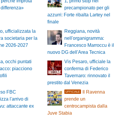
 perché Improta
1, primo stop nel
a differenza»
precampionato per gli
azzurri: Forte ribalta Lartey nel
finale
, ufficializzata la
Reggiana, novità
ra societaria per la
nell'organigramma:
one 2026-2027
Francesco Marroccu è il
nuovo DG dell'Area Tecnica
a, occhi puntati
Vis Pesaro, ufficiale la
ttacco: piacciono
conferma di Federico
fili
Tavernaro: rinnovato il
prestito dal Venezia
viso FBC
Il Ravenna
UFFICIALE
lizza l'arrivo di
prende un
u: attaccante ex
centrocampista dalla
Juve Stabia