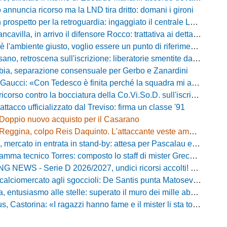
 annuncia ricorso ma la LND tira dritto: domani i gironi
rospetto per la retroguardia: ingaggiato il centrale Leopoldo Battipaglia
avilla, in arrivo il difensore Rocco: trattativa ai dettagli con il Cosenza
iente giusto, voglio essere un punto di riferimento»: Noah Lewis carica la Dolomiti Bellunesi
 retroscena sull'iscrizione: liberatorie smentite da due calciatori, ecco chi
bia, separazione consensuale per Gerbo e Zanardini
aucci: «Con Tedesco è finita perché la squadra mi addormentava»
orso contro la bocciatura della Co.Vi.So.D. sull'iscrizione in Serie D
attacco ufficializzato dal Treviso: firma un classe '91
Doppio nuovo acquisto per il Casarano
Reggina, colpo Reis Daquinto. L'attaccante veste amaranto
ato in entrata in stand-by: attesa per Pascalau e trattative per la cessione di Ba
 tecnico Torres: composto lo staff di mister Greco per la stagione 2026-2027
- Serie D 2026/2027, undici ricorsi accolti! Fasano bocciato e sei ripescaggi approvati
iomercato agli sgoccioli: De Santis punta Matosevic e Di Noia per completare la rosa
ntusiasmo alle stelle: superato il muro dei mille abbonati, è record storico
 Castorina: «I ragazzi hanno fame e il mister li sta torchiando per bene»