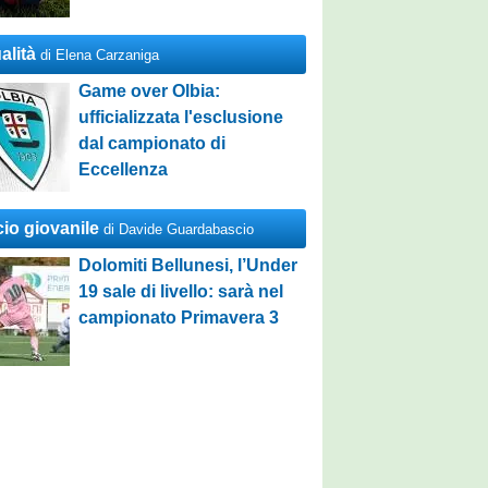
alità
di Elena Carzaniga
Game over Olbia:
ufficializzata l'esclusione
dal campionato di
Eccellenza
cio giovanile
di Davide Guardabascio
Dolomiti Bellunesi, l’Under
19 sale di livello: sarà nel
campionato Primavera 3