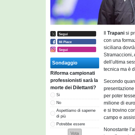
Il
Trapani
si p
Segui
con una formazi
Mi Piace
siciliana dovr
Segui
Stramaccioni, A
dell'ultima ses
Sondaggio
tecnica ma è d
Riforma campionati
professionisti sarà la
Secondo quanto
morte dei Dilettanti?
presentazione 
Si
per poter tess
milione di eur
No
e si trovino co
Aspettiamo di saperne
di più
campo e assiste
Potrebbe essere
Nonostante l'a