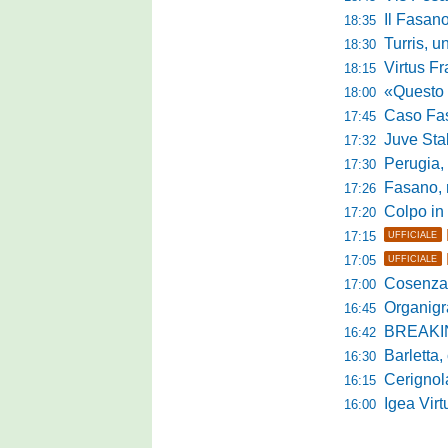
Il Fasano
18:35
Turris, un p
18:30
Virtus Franc
18:15
«Questo è l'amb
18:00
Caso Fasano,
17:45
Juve Sta
17:32
Perugia, G
17:30
Fasano, ric
17:26
Colpo in 
17:20
17:15
UFFICIALE
17:05
UFFICIALE
Cosenza, merc
17:00
Organigramma
16:45
BREAKING NEWS 
16:42
Barletta, calc
16:30
Cerignola, e
16:15
Igea Virtus,
16:00