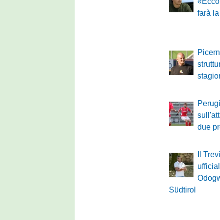
«Ecco
farà l
Picerno
struttu
stagi
Perugi
sull'a
due pro
Il Tre
ufficia
Odogw
Südtirol