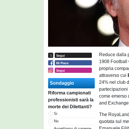
Reduce dalla p
Segui
1908 Football 
Mi Piace
propria compag
Segui
attraverso cui
24% nel club d
Sondaggio
partecipazion
Riforma campionati
come emerso da
professionisti sarà la
and Exchange 
morte dei Dilettanti?
Si
The RoyaLand 
quotata sul mer
No
Emanuele Filib
Aspettiamo di saperne