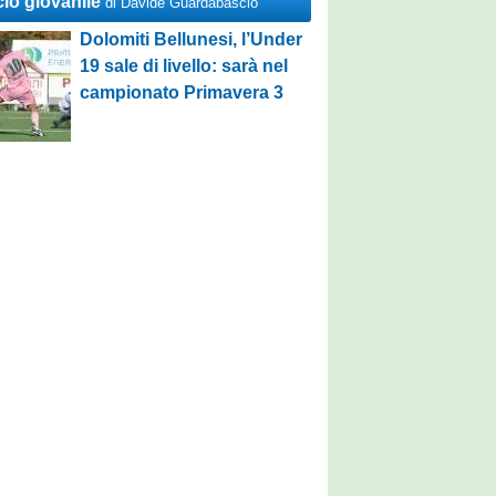
cio giovanile
di Davide Guardabascio
Dolomiti Bellunesi, l’Under
19 sale di livello: sarà nel
campionato Primavera 3