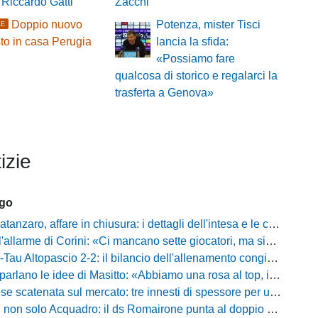
o Riccardo Gatti
Zacchi
Doppio nuovo
Potenza, mister Tisci
LE
to in casa Perugia
lancia la sfida:
«Possiamo fare
qualcosa di storico e regalarci la
trasferta a Genova»
izie
ago
zaro, affare in chiusura: i dettagli dell'intesa e le cifre dell'operazione
llarme di Corini: «Ci mancano sette giocatori, ma siamo una squadra forte»
ltopascio 2-2: il bilancio dell'allenamento congiunto e la risposta dei nuovi arrivi
 le idee di Masitto: «Abbiamo una rosa al top, il pubblico del Lamberti ci spingerà lontano»
catenata sul mercato: tre innesti di spessore per un attacco da sogni
 solo Acquadro: il ds Romairone punta al doppio colpo Baldan-Volpicelli