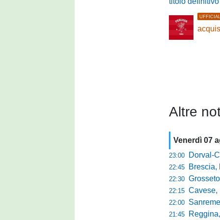
titolo definitiv
UFFICIA
acquis
Altre not
Venerdì 07 
Dorval-Catan
23:00
Brescia, l'a
22:45
Grosseto-Tau A
22:30
Cavese, parlano
22:15
Sanremese s
22:00
Reggina, non
21:45