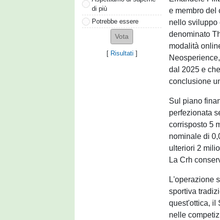
di più
e membro del c
Potrebbe essere
nello sviluppo
denominato Th
modalità online
[
Risultati
]
Neosperience, 
dal 2025 e che
conclusione un
Sul piano fina
perfezionata 
corrisposto 5 m
nominale di 0,
ulteriori 2 mil
La Crh conser
L'operazione si
sportiva tradiz
quest'ottica, i
nelle competiz