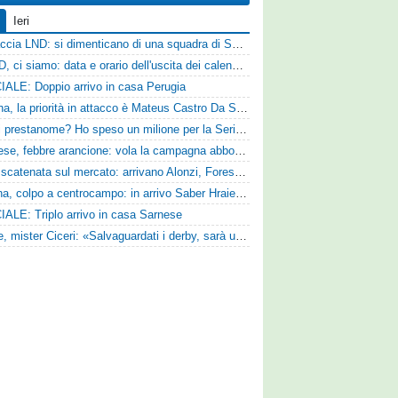
Ieri
Figuraccia LND: si dimenticano di una squadra di Serie D, è da rifare il programma Coppa Italia
Serie D, ci siamo: data e orario dell'uscita dei calendari ufficiali
IALE: Doppio arrivo in casa Perugia
Reggina, la priorità in attacco è Mateus Castro Da Silva: ore decisive per la fumata bianca
«Quali prestanome? Ho speso un milione per la Serie D»: Bandecchi rompe il silenzio sul futuro della Ternana
Pistoiese, febbre arancione: vola la campagna abbonamenti, superata quota 750 tessere
SPAL scatenata sul mercato: arrivano Alonzi, Foresta, Munaretto e Tobia
Ternana, colpo a centrocampo: in arrivo Saber Hraiech, per Scappini si attende l'accordo
IALE: Triplo arrivo in casa Sarnese
Varese, mister Ciceri: «Salvaguardati i derby, sarà un campionato avvincente»