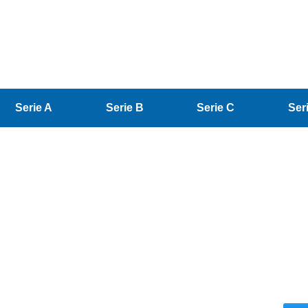
Serie A
Serie B
Serie C
Ser