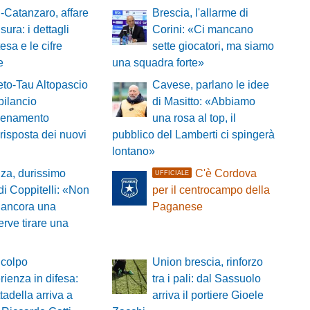
-Catanzaro, affare
Brescia, l'allarme di
sura: i dettagli
Corini: «Ci mancano
tesa e le cifre
sette giocatori, ma siamo
e
una squadra forte»
to-Tau Altopascio
Cavese, parlano le idee
 bilancio
di Masitto: «Abbiamo
llenamento
una rosa al top, il
 risposta dei nuovi
pubblico del Lamberti ci spingerà
lontano»
za, durissimo
C'è Cordova
UFFICIALE
di Coppitelli: «Non
per il centrocampo della
 ancora una
Paganese
erve tirare una
 colpo
Union brescia, rinforzo
rienza in difesa:
tra i pali: dal Sassuolo
ttadella arriva a
arriva il portiere Gioele