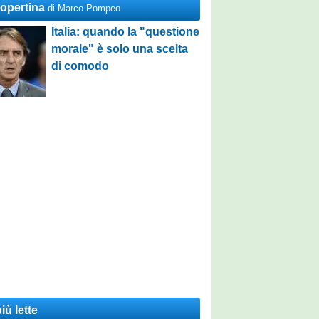
Copertina
di Marco Pompeo
Italia: quando la "questione
morale" è solo una scelta
di comodo
iù lette