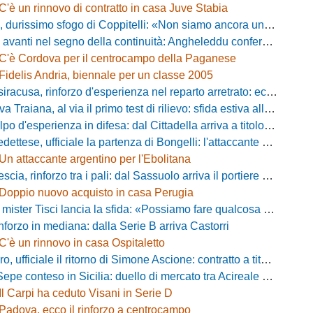
C'è un rinnovo di contratto in casa Juve Stabia
simo sfogo di Coppitelli: «Non siamo ancora una squadra, ora serve tirare una riga!»
ti nel segno della continuità: Angheleddu confermato in panchina, in attacco arriva Loru
C'è Cordova per il centrocampo della Paganese
Fidelis Andria, biennale per un classe 2005
racusa, rinforzo d'esperienza nel reparto arretrato: ecco Orlando
aiana, al via il primo test di rilievo: sfida estiva allo Zecchini con il Grosseto
d'esperienza in difesa: dal Cittadella arriva a titolo definitivo Riccardo Gatti
ese, ufficiale la partenza di Bongelli: l'attaccante passa in Serie D
Un attaccante argentino per l'Ebolitana
ia, rinforzo tra i pali: dal Sassuolo arriva il portiere Gioele Zacchi
Doppio nuovo acquisto in casa Perugia
 Tisci lancia la sfida: «Possiamo fare qualcosa di storico e regalarci la trasferta a Genova»
inforzo in mediana: dalla Serie B arriva Castorri
C'è un rinnovo in casa Ospitaletto
fficiale il ritorno di Simone Ascione: contratto a titolo definitivo fino al 2029
pe conteso in Sicilia: duello di mercato tra Acireale e Messina
Il Carpi ha ceduto Visani in Serie D
Padova, ecco il rinforzo a centrocampo