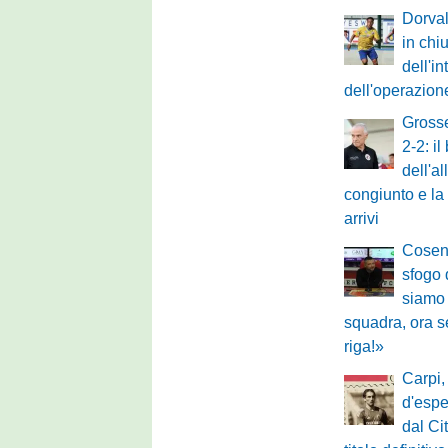
Dorval
in chiu
dell'in
dell'operazion
Grosse
2-2: il
dell'a
congiunto e la
arrivi
Cosen
sfogo 
siamo
squadra, ora s
riga!»
Carpi,
d'espe
dal Ci