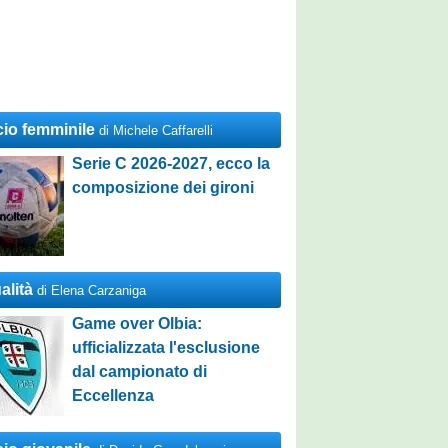
cio femminile
di Michele Caffarelli
Serie C 2026-2027, ecco la
composizione dei gironi
alità
di Elena Carzaniga
Game over Olbia:
ufficializzata l'esclusione
dal campionato di
Eccellenza