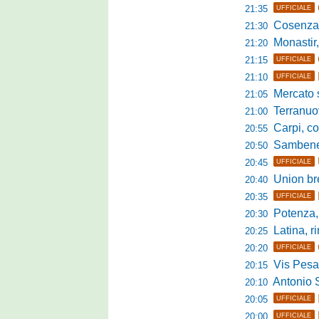
21:35
UFFICIALE
Cosenza, duris
21:30
Monastir, avan
21:20
21:15
UFFICIALE
21:10
UFFICIALE
Mercato si
21:05
Terranuova Tr
21:00
Carpi, colpo 
20:55
Sambenedett
20:50
20:45
UFFICIALE
Union bresc
20:40
20:35
UFFICIALE
Potenza, mister
20:30
Latina, r
20:25
20:20
UFFICIALE
Vis Pesaro, u
20:15
Antonio Se
20:10
20:05
UFFICIALE
20:00
UFFICIALE