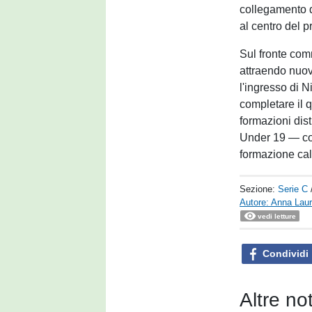
collegamento dir
al centro del 
Sul fronte comm
attraendo nuove
l'ingresso di Ni
completare il 
formazioni dist
Under 19 — con 
formazione cal
Sezione:
Serie C
Autore: Anna Laur
vedi letture
Condividi
Altre no