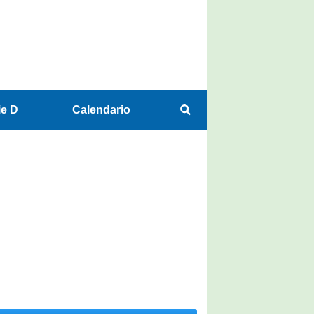
ie D
Calendario