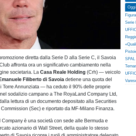
Oggi
UFFIC
romozione diretta dalla Serie D alla Serie C, il Savoia
Club affronta ora un significativo cambiamento nella
ine societaria. La
Casa Reale Holding
(Crh) — veicolo
UFFIC
Emanuele Filiberto di Savoia
detiene una quota del
i Torre Annunziata — ha ceduto il 90% delle proprie
i nel sodalizio campano a The RoyaLand Company Ltd,
lla lettura di un documento depositato alla Securities
Commission (Sec) e riportato da MF-Milano Finanza.
Company è una società con sede alle Bermuda e
cato azionario di Wall Street, della quale lo stesso
erto di Savoia ricopre i ruoli di amministratore delegato