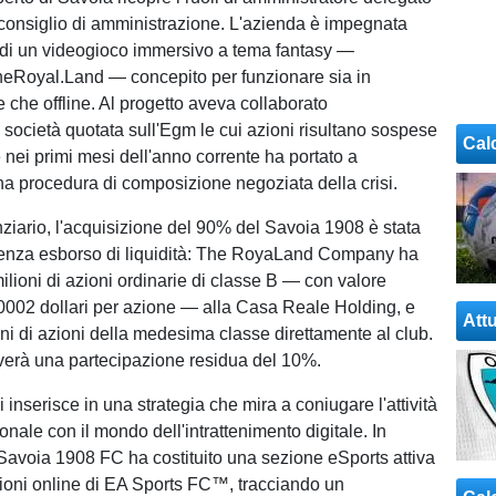
onsiglio di amministrazione. L'azienda è impegnata
 di un videogioco immersivo a tema fantasy —
eRoyal.Land — concepito per funzionare sia in
 che offline. Al progetto aveva collaborato
società quotata sull'Egm le cui azioni risultano sospese
Cal
 nei primi mesi dell'anno corrente ha portato a
a procedura di composizione negoziata della crisi.
nziario, l'acquisizione del 90% del Savoia 1908 è stata
senza esborso di liquidità: The RoyaLand Company ha
ilioni di azioni ordinarie di classe B — con valore
0002 dollari per azione — alla Casa Reale Holding, e
Attu
ioni di azioni della medesima classe direttamente al club.
verà una partecipazione residua del 10%.
 inserisce in una strategia che mira a coniugare l'attività
ionale con il mondo dell'intrattenimento digitale. In
l Savoia 1908 FC ha costituito una sezione eSports attiva
ioni online di EA Sports FC™, tracciando un