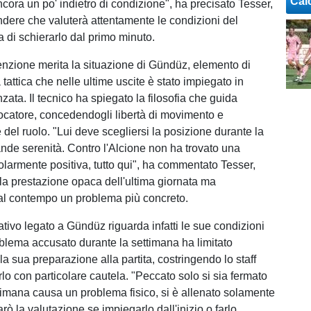
Cal
cora un po' indietro di condizione", ha precisato Tesser,
ndere che valuterà attentamente le condizioni del
a di schierarlo dal primo minuto.
tenzione merita la situazione di Gündüz, elemento di
à tattica che nelle ultime uscite è stato impiegato in
ata. Il tecnico ha spiegato la filosofia che guida
giocatore, concedendogli libertà di movimento e
 del ruolo. "Lui deve scegliersi la posizione durante la
ande serenità. Contro l'Alcione non ha trovato una
colarmente positiva, tutto qui", ha commentato Tesser,
a prestazione opaca dell'ultima giornata ma
al contempo un problema più concreto.
gativo legato a Gündüz riguarda infatti le sue condizioni
oblema accusato durante la settimana ha limitato
a sua preparazione alla partita, costringendo lo staff
rlo con particolare cautela. "Peccato solo si sia fermato
ettimana causa un problema fisico, si è allenato solamente
arò la valutazione se impiegarlo dall'inizio o farlo