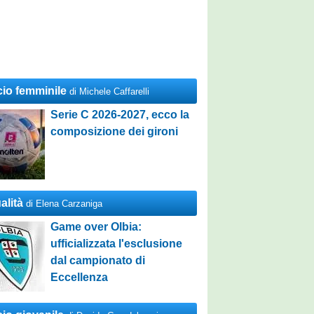
cio femminile
di Michele Caffarelli
Serie C 2026-2027, ecco la
composizione dei gironi
alità
di Elena Carzaniga
Game over Olbia:
ufficializzata l'esclusione
dal campionato di
Eccellenza