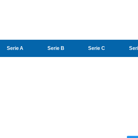
Serie A
Serie B
Serie C
Ser