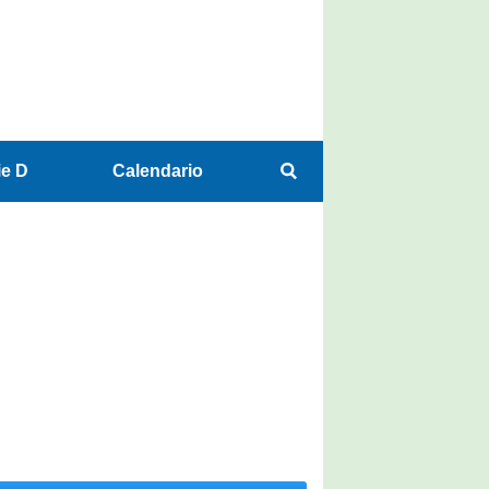
ie D
Calendario