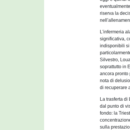
eventualmente e
riserva la deci
nell'allenament
L'infermeria a
significativa, 
indisponibili 
particolarmente
Silvestro, Lou
soprattutto in
ancora pronto
nota di delusi
di recuperare 
La trasferta di
dal punto di vi
fondo: la Trie
concentrazione
sulla prestazi