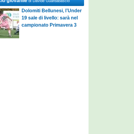
cio giovanile
di Davide Guardabascio
Dolomiti Bellunesi, l’Under
19 sale di livello: sarà nel
campionato Primavera 3