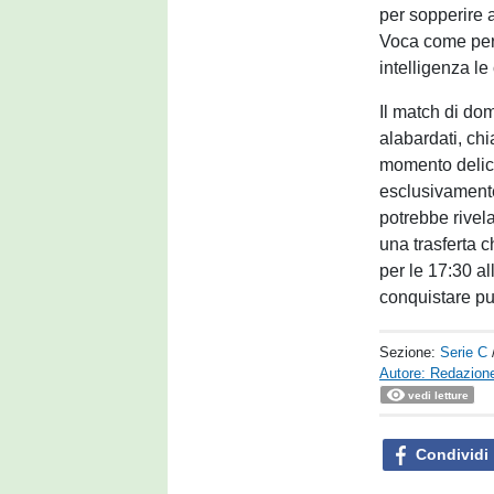
per sopperire 
Voca come per
intelligenza le
Il match di do
alabardati, chi
momento delica
esclusivamente 
potrebbe rivela
una trasferta 
per le 17:30 al
conquistare pun
Sezione:
Serie C
Autore: Redazione
vedi letture
Condividi