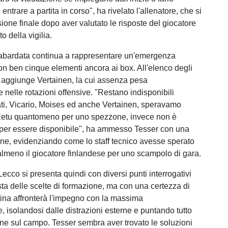
ntrare a partita in corso", ha rivelato l'allenatore, che si
sione finale dopo aver valutato le risposte del giocatore
o della vigilia.
labardata continua a rappresentare un'emergenza
con ben cinque elementi ancora ai box. All'elenco degli
si aggiunge Vertainen, la cui assenza pesa
 nelle rotazioni offensive. "Restano indisponibili
ati, Vicario, Moises ed anche Vertainen, speravamo
 Eetu quantomeno per uno spezzone, invece non è
 per essere disponibile", ha ammesso Tesser con una
one, evidenziando come lo staff tecnico avesse sperato
almeno il giocatore finlandese per uno scampolo di gara.
 Lecco si presenta quindi con diversi punti interrogativi
sta delle scelte di formazione, ma con una certezza di
stina affronterà l'impegno con la massima
, isolandosi dalle distrazioni esterne e puntando tutto
one sul campo. Tesser sembra aver trovato le soluzioni