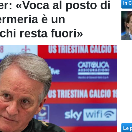
er: «Voca al posto di
In 
fermeria è un
chi resta fuori»
Le p