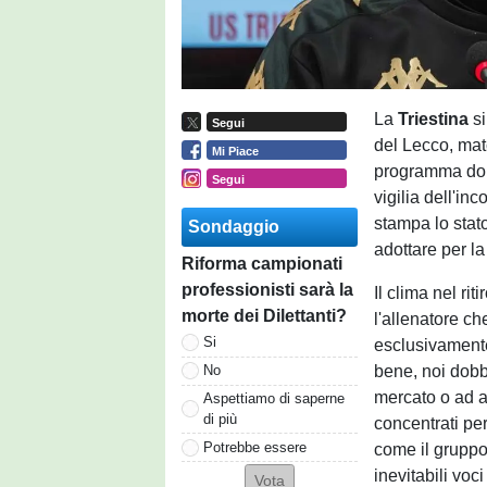
La
Triestina
s
Segui
del Lecco, mat
Mi Piace
programma doma
Segui
vigilia dell'inc
stampa lo stato
Sondaggio
adottare per la
Riforma campionati
professionisti sarà la
Il clima nel ri
morte dei Dilettanti?
l'allenatore ch
Si
esclusivamente 
bene, noi dobb
No
mercato o ad a
Aspettiamo di saperne
di più
concentrati per
Potrebbe essere
come il gruppo
inevitabili vo