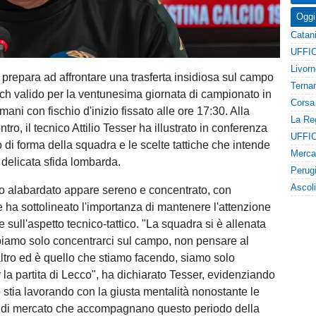
Oggi
i prepara ad affrontare una trasferta insidiosa sul campo
ch valido per la ventunesima giornata di campionato in
ni con fischio d'inizio fissato alle ore 17:30. Alla
ontro, il tecnico Attilio Tesser ha illustrato in conferenza
 di forma della squadra e le scelte tattiche che intende
 delicata sfida lombarda.
tiro alabardato appare sereno e concentrato, con
e ha sottolineato l'importanza di mantenere l'attenzione
sull'aspetto tecnico-tattico. "La squadra si è allenata
iamo solo concentrarci sul campo, non pensare al
ltro ed è quello che stiamo facendo, siamo solo
 la partita di Lecco", ha dichiarato Tesser, evidenziando
 stia lavorando con la giusta mentalità nonostante le
ci di mercato che accompagnano questo periodo della