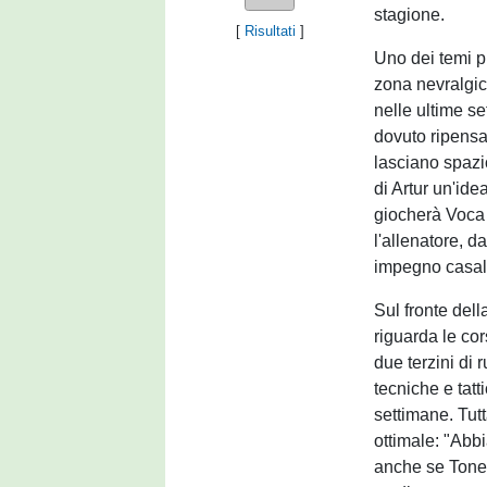
stagione.
[
Risultati
]
Uno dei temi pr
zona nevralgic
nelle ultime se
dovuto ripensa
lasciano spazi
di Artur un'ide
giocherà Voca 
l'allenatore, d
impegno casal
Sul fronte dell
riguarda le cor
due terzini di 
tecniche e tatt
settimane. Tutt
ottimale: "Abb
anche se Tonett