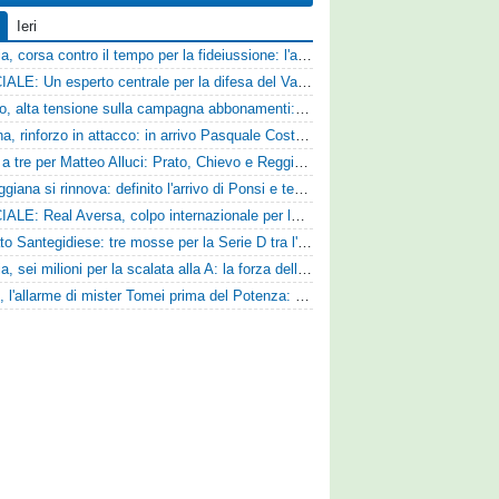
Ieri
Catania, corsa contro il tempo per la fideiussione: l'annuncio della società e le ragioni dello slittamento
UFFICIALE: Un esperto centrale per la difesa del Vado
Livorno, alta tensione sulla campagna abbonamenti: la stoccata della Curva Nord alla società
Ternana, rinforzo in attacco: in arrivo Pasquale Costanzo dalla Paganese
Corsa a tre per Matteo Alluci: Prato, Chievo e Reggina sul centrocampista
La Reggiana si rinnova: definito l'arrivo di Ponsi e test con l'Alcione
UFFICIALE: Real Aversa, colpo internazionale per la difesa
Mercato Santegidiese: tre mosse per la Serie D tra l'ingaggio di Diakhate e due rinnovi chiave
Perugia, sei milioni per la scalata alla A: la forza della nuova societa e il progetto di Alessandro Gaucci
Ascoli, l'allarme di mister Tomei prima del Potenza: «Mettiamoci l'elmetto, l'obiettivo è la salvezza e non dobbiamo vendere fumo!»