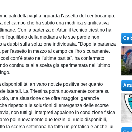
incipali della vigilia riguarda l'assetto del centrocampo,
a del campo che ha subito una modifica significativa
ttimane. Con la partenza di Artur, il tecnico triestino ha
re l'equilibrio della mediana e le sue parole non
Cal
o a dubbi sulla soluzione individuata. "Dopo la partenza
a per l'assetto in mezzo al campo ce l'ho sicuramente,
così com'è stato nell'ultima partita", ha confermato
ando continuità alla scelta già sperimentata nell'ultimo
ingo.
a disponibilità, arrivano notizie positive per quanto
Attu
sie laterali. La Triestina potrà nuovamente contare su
ruolo, una situazione che offre maggiori garanzie
iche rispetto alle soluzioni di emergenza delle scorse
avia, non tutti gli interpreti appaiono in condizione fisica
iamo poi nuovamente due terzini di ruolo disponibili,
o la scorsa settimana ha fatto un po' fatica e anche lui