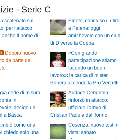
tizie - Serie C
a scatenato sul
Pineto, concluso il ritiro
o: per l'attacco
a Palena: oggi
 anche il nome di
amichevole con un club
di D verso la Coppa
Doppio nuovo
«Con grande
LE
to da parte del
partecipazione stiamo
eto
facendo un buon
lavoro»: la carica di mister
Bonera accende la Pro Vercelli
ugia cede di misura
Audace Cerignola,
donia in
rinforzo in attacco:
vole: decide un
ufficiale l'arrivo di
el a Bastia
Cristian Padula dal Torino
amb è come una
Cosenza, nuovo test in
, vi chiedo solo una
vista: sabato