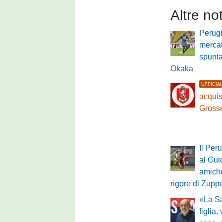
Altre no
Perugi
mercat
spunta
Okaka
UFFICIA
acquis
Gross
Il Per
al Gui
amiche
rigore di Zupp
«La S
figlia