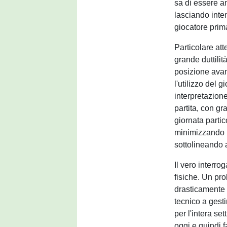
sa di essere an
lasciando inte
giocatore prim
Particolare at
grande duttilit
posizione avanz
l'utilizzo del 
interpretazione
partita, con gr
giornata parti
minimizzando l
sottolineando 
Il vero interro
fisiche. Un pr
drasticamente l
tecnico a gesti
per l'intera s
oggi e quindi f