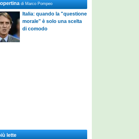
Copertina
di Marco Pompeo
Italia: quando la "questione
morale" è solo una scelta
di comodo
iù lette