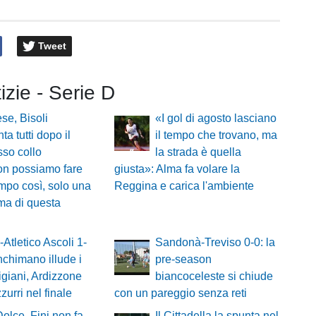
Tweet
tizie - Serie D
ese, Bisoli
«I gol di agosto lasciano
ta tutti dopo il
il tempo che trovano, ma
so collo
la strada è quella
on possiamo fare
giusta»: Alma fa volare la
mpo così, solo una
Reggina e carica l'ambiente
ma di questa
-Atletico Ascoli 1-
Sandonà-Treviso 0-0: la
nchimano illude i
pre-season
giani, Ardizzone
biancoceleste si chiude
zurri nel finale
con un pareggio senza reti
Dolce, Fini non fa
Il Cittadella la spunta nel