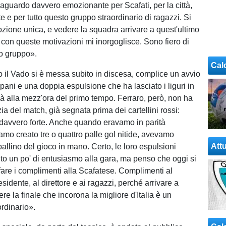
raguardo davvero emozionante per Scafati, per la città,
te e per tutto questo gruppo straordinario di ragazzi. Si
mozione unica, e vedere la squadra arrivare a quest'ultimo
on queste motivazioni mi inorgoglisce. Sono fiero di
o gruppo».
Cal
ro il Vado si è messa subito in discesa, complice un avvio
pani e una doppia espulsione che ha lasciato i liguri in
à alla mezz'ora del primo tempo. Ferraro, però, non ha
zia del match, già segnata prima dei cartellini rossi:
 davvero forte. Anche quando eravamo in parità
mo creato tre o quattro palle gol nitide, avevamo
Attu
allino del gioco in mano. Certo, le loro espulsioni
lto un po' di entusiasmo alla gara, ma penso che oggi si
are i complimenti alla Scafatese. Complimenti al
esidente, al direttore e ai ragazzi, perché arrivare a
ere la finale che incorona la migliore d'Italia è un
ordinario».