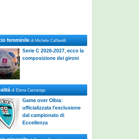
cio femminile
di Michele Caffarelli
Serie C 2026-2027, ecco la
composizione dei gironi
alità
di Elena Carzaniga
Game over Olbia:
ufficializzata l'esclusione
dal campionato di
Eccellenza