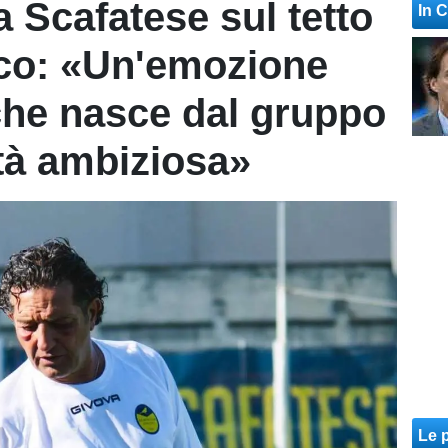
a Scafatese sul tetto
In 
cnico: «Un'emozione
 che nasce dal gruppo
tà ambiziosa»
Le p