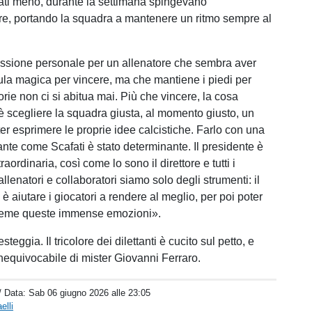
ati meno, durante la settimana spingevano
ore, portando la squadra a mantenere un ritmo sempre al
flessione personale per un allenatore che sembra aver
mula magica per vincere, ma che mantiene i piedi per
ttorie non ci si abitua mai. Più che vincere, la cosa
 scegliere la squadra giusta, al momento giusto, un
er esprimere le proprie idee calcistiche. Farlo con una
ante come Scafati è stato determinante. Il presidente è
aordinaria, così come lo sono il direttore e tutti i
 allenatori e collaboratori siamo solo degli strumenti: il
è aiutare i giocatori a rendere al meglio, per poi poter
nsieme queste immense emozioni».
teggia. Il tricolore dei dilettanti è cucito sul petto, e
inequivocabile di mister Giovanni Ferraro.
/ Data:
Sab 06 giugno 2026 alle 23:05
elli