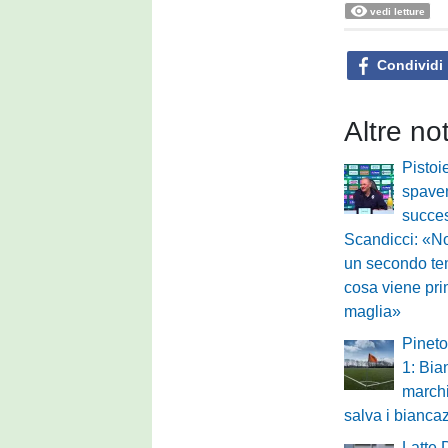
vedi letture
Condividi
Altre no
Pistoi
spaven
succes
Scandicci: «N
un secondo te
cosa viene pri
maglia»
Pineto
1: Bia
marchi
salva i biancaz
Latte 