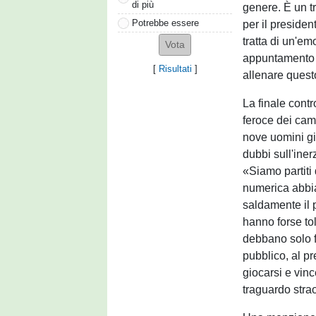
di più
genere. È un t
Potrebbe essere
per il presiden
tratta di un'e
appuntamento c
[
Risultati
]
allenare quest
La finale cont
feroce dei cam
nove uomini gi
dubbi sull'iner
«Siamo partiti
numerica abbia
saldamente il p
hanno forse to
debbano solo f
pubblico, al pr
giocarsi e vinc
traguardo stra