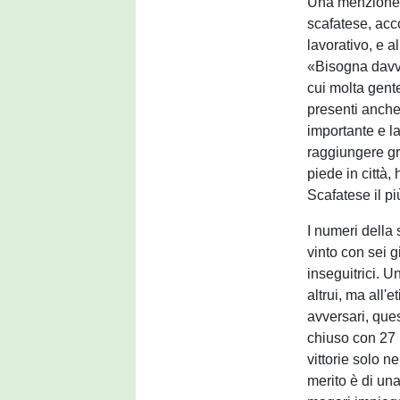
Una menzione s
scafatese, acc
lavorativo, e a
«Bisogna davver
cui molta gente
presenti anche 
importante e la
raggiungere gr
piede in città, 
Scafatese il pi
I numeri della
vinto con sei g
inseguitrici. 
altrui, ma all'
avversari, que
chiuso con 27 
vittorie solo ne
merito è di una