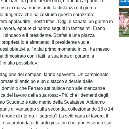
Cal
peciale, da parte del tecnico, è andata al pubblico
orso in massa nonostante la distanza e il giorno
lla dirigenza che ha costruito questa corazzata:
o applaudire i nostri tifosi. Oggi è sabato, un giorno in
 lavora, eppure ci hanno seguiti in tantissimi. Erano
il sindaco e il presidente. Scafati è una piazza
 proprietà lo è altrettanto: il presidente vuole
ossi obiettivi e, fin dal primo momento in cui ha messo
ha dimostrato con i fatti la sua idea di portare la
ù in alto possibile».
 stagione dei campani fanno spavento. Un campionato
iornate di anticipo e un distacco siderale dalle
Un dominio che Ferraro attribuisce non alle mancanze
etica del lavoro della sua rosa: «Più che i demeriti degli
sto Scudetto è tutto merito della Scafatese. Abbiamo
punti di vantaggio sulla seconda, collezionando 13 o 14
l girone di ritorno. Il segreto? La settimana di lavoro. Il
 rosa profonda e di tanti giocatori che, pur essendo stati