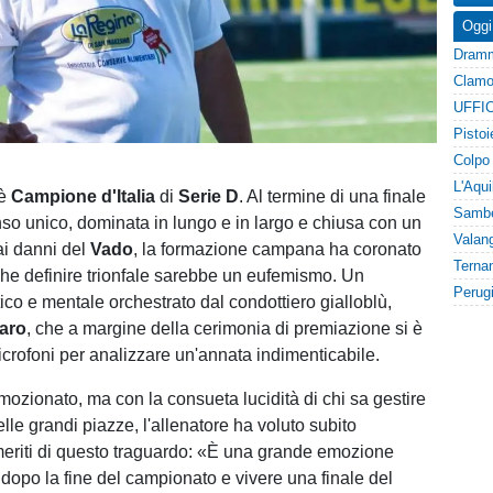
Oggi
UFFIC
è
Campione d'Italia
di
Serie D
. Al termine di una finale
so unico, dominata in lungo e in largo e chiusa con un
ai danni del
Vado
, la formazione campana ha coronato
he definire trionfale sarebbe un eufemismo. Un
ico e mentale orchestrato dal condottiero gialloblù,
raro
, che a margine della cerimonia di premiazione si è
crofoni per analizzare un'annata indimenticabile.
mozionato, ma con la consueta lucidità di chi sa gestire
lle grandi piazze, l'allenatore ha voluto subito
meriti di questo traguardo: «È una grande emozione
i dopo la fine del campionato e vivere una finale del