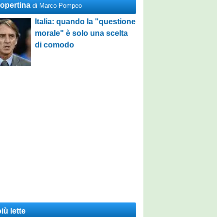
Copertina
di Marco Pompeo
Italia: quando la "questione
morale" è solo una scelta
di comodo
iù lette