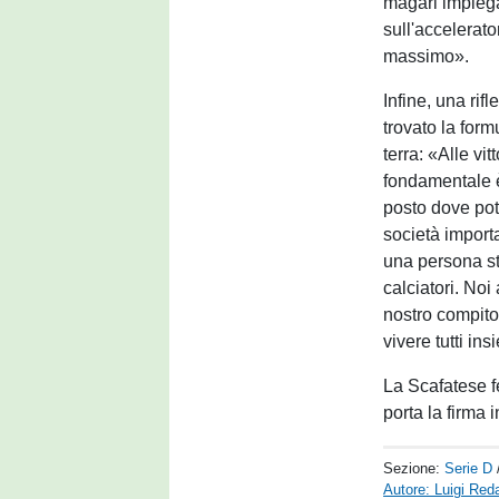
magari impieg
sull'accelerat
massimo».
Infine, una ri
trovato la for
terra: «Alle vi
fondamentale è
posto dove pot
società import
una persona str
calciatori. Noi
nostro compito 
vivere tutti i
La Scafatese fes
porta la firma 
Sezione:
Serie D
Autore: Luigi Reda