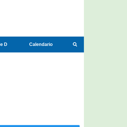
ie D
Calendario