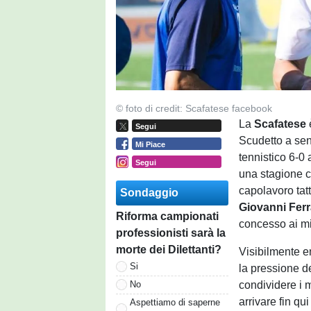
© foto di credit: Scafatese facebook
La
Scafatese
Segui
Scudetto a sen
Mi Piace
tennistico 6-0 
Segui
una stagione c
capolavoro tatt
Sondaggio
Giovanni Fer
Riforma campionati
concesso ai mi
professionisti sarà la
morte dei Dilettanti?
Visibilmente e
Si
la pressione de
condividere i 
No
arrivare fin qu
Aspettiamo di saperne