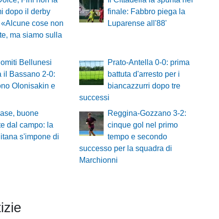
 dopo il derby
finale: Fabbro piega la
 «Alcune cose non
Luparense all'88'
te, ma siamo sulla
omiti Bellunesi
Prato-Antella 0-0: prima
 il Bassano 2-0:
battuta d'arresto per i
no Olonisakin e
biancazzurri dopo tre
successi
ase, buone
Reggina-Gozzano 3-2:
te dal campo: la
cinque gol nel primo
itana s'impone di
tempo e secondo
successo per la squadra di
Marchionni
izie