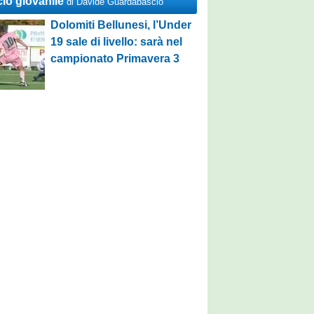
cio giovanile
di Davide Guardabascio
Dolomiti Bellunesi, l’Under
19 sale di livello: sarà nel
campionato Primavera 3