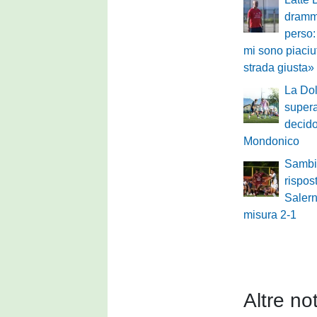
drammi
perso:
mi sono piaciu
strada giusta»
La Dol
supera
decido
Mondonico
Sambi
rispos
Salern
misura 2-1
Altre not