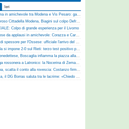
Ieri
Dramma in amichevole tra Modena e Vis Pesaro: gara sospesa per il grave infortunio di Sersanti
Clamoroso Cittadella Modena, Biagini sul colpo Defrel: «Per noi rappresenta un sogno, a volte si realizzano»
IALE: Colpo di grande esperienza per il Livorno
Pistoiese da applausi in amichevole: Corazza e Cardelli piegano lo Scandicci per 1-0
Colpo di spessore per l'Ossese: ufficiale l'arrivo del difensore Riccardo Idda
L'Aquila si impone 2-0 sul Rieti: terzo test positivo per la squadra di Andreucci
Sambenedettese, Boscaglia infiamma la piazza alla presentazione: «Senza di voi non saremmo nulla, vi promettiamo lavoro e maglia sudata»
Valanga rossonera a Latronico: la Nocerina di Zeman ne fa 9 all'Atletico Agromonte
Ternana, scatta il conto alla rovescia: Costanzo firma, Hraiech vicino e nel pomeriggio c'è l'amichevole
Perugia, il DG Borras saluta tra le lacrime: «Chiedo scusa a tifosi e famiglia, Faroni ha perso tantissimi soldi»