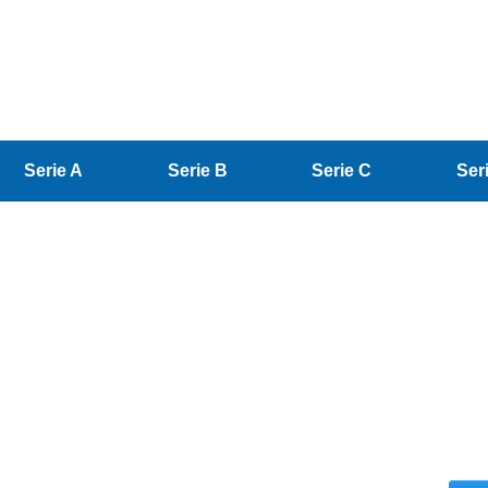
Serie A
Serie B
Serie C
Ser