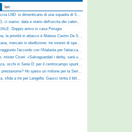
Ieri
Figuraccia LND: si dimenticano di una squadra di Serie D, è da rifare il programma Coppa Italia
Serie D, ci siamo: data e orario dell'uscita dei calendari ufficiali
IALE: Doppio arrivo in casa Perugia
Reggina, la priorità in attacco è Mateus Castro Da Silva: ore decisive per la fumata bianca
Casertana, mercato in ebollizione: tre innesti di spessore per lo scacchiere di Vinicio Espinal
Vado: raggiunto l'accordo con l'Atalanta per l'attaccante Frederick Samuel Ndongue
Varese, mister Ciceri: «Salvaguardati i derby, sarà un campionato avvincente»
Cosenza, occhi in Serie D: per il centrocampo spunta anche Gerardo Di Gilio
«Quali prestanome? Ho speso un milione per la Serie D»: Bandecchi rompe il silenzio sul futuro della Ternana
Perugia, sfida a tre per Langella: Gaucci tenta il blitz per il centrocampista del Cosenza