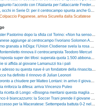
unto l'accordo con l'Atalanta per l'attaccante Frederick Samuel Ndongue
cchi in Serie D: per il centrocampo spunta anche Gerardo Di Gilio
Colpaccio Paganese, arriva Sicurella dalla Scafatese
ago
Pastorino dopo la sfida col Torino: «Non ha senso chiudersi e fare le barricate»
ese aggiunge al centrocampo l'ivoriano Solomon Andrews Manu
granata a InDiga: l'Union Clodiense svela la rosa per la nuova annata
Montemiletto rinnova il centrocampista Teodoro Mercuri
risposta super dei tifosi: superata quota 1.500 abbonamenti
lie si affida al giovane Lamanuzzi tra i pali
sso su questa nave è un fondatore della rinascita»: Davis carica l'ambiente Messina
acce ha definito il rinnovo di Julian Leonori
o a chiudere per Matteo Lontani: in arrivo il giovane talento dello Spezia
ia rinforza la difesa: arriva Vincenzo Puleo
ricetta di Longo: «Bisogna meritarsi questa maglia ogni singolo giorno»
 biancazzurro: la Soccer Trani prende il giovane attaccante ex Monopoli
esso per la Maceratese: Settempeda battuta 0-2 nella ripresa