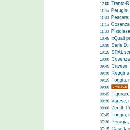
Trento-Roma
12:00
Perugia, Diana
11:45
Pescara, da 
11:30
Cosenza, es
11:15
Pistoiese, f
11:00
«Quali prestano
10:45
Serie D, 
10:30
SPAL scate
10:15
Cosenza-Vi
10:00
Cavese, c
09:45
Reggina, la p
09:30
Foggia, r
09:15
09:00
UFFICIALE
Figuraccia LN
08:45
Varese, mis
08:30
Zenith P
08:00
Foggia, i
07:45
Perugia, sfid
07:30
Casertana, me
07:15