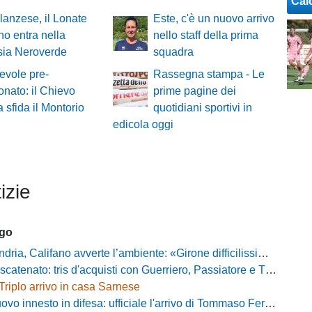
Cal
lanzese, il Lonate
Este, c'è un nuovo arrivo
o entra nella
nello staff della prima
sia Neroverde
squadra
evole pre-
Rassegna stampa - Le
nato: il Chievo
prime pagine dei
 sfida il Montorio
quotidiani sportivi in
edicola oggi
izie
ago
alifano avverte l’ambiente: «Girone difficilissimo, affascinante e bellissimo: non prometto risultati»
atenato: tris d'acquisti con Guerriero, Passiatore e Theodore
Triplo arrivo in casa Sarnese
vo innesto in difesa: ufficiale l'arrivo di Tommaso Ferraro