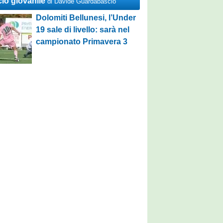
cio giovanile
di Davide Guardabascio
Dolomiti Bellunesi, l’Under
19 sale di livello: sarà nel
campionato Primavera 3