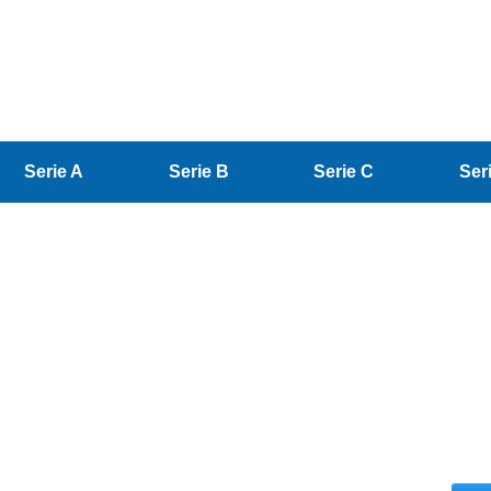
Serie A
Serie B
Serie C
Ser