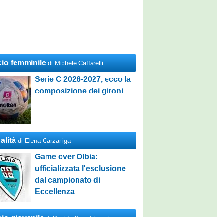
cio femminile
di Michele Caffarelli
Serie C 2026-2027, ecco la
composizione dei gironi
alità
di Elena Carzaniga
Game over Olbia:
ufficializzata l'esclusione
dal campionato di
Eccellenza