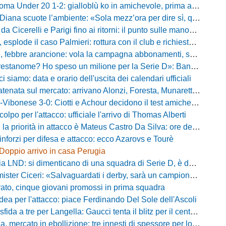
 Under 20 1-2: gialloblù ko in amichevole, prima apparizione per Caia
 scuote l’ambiente: «Sola mezz’ora per dire sì, qui per costruire una squadra da livello»
Cicerelli e Parigi fino ai ritorni: il punto sulle manovre del Delfino
plode il caso Palmieri: rottura con il club e richiesta di cessione
ebbre arancione: vola la campagna abbonamenti, superata quota 750 tessere
me? Ho speso un milione per la Serie D»: Bandecchi rompe il silenzio sul futuro della Ternana
ci siamo: data e orario dell'uscita dei calendari ufficiali
nata sul mercato: arrivano Alonzi, Foresta, Munaretto e Tobia
bonese 3-0: Ciotti e Achour decidono il test amichevole di Lorica
olpo per l'attacco: ufficiale l'arrivo di Thomas Alberti
riorità in attacco è Mateus Castro Da Silva: ore decisive per la fumata bianca
inforzi per difesa e attacco: ecco Azarovs e Tourè
Doppio arrivo in casa Perugia
D: si dimenticano di una squadra di Serie D, è da rifare il programma Coppa Italia
ter Ciceri: «Salvaguardati i derby, sarà un campionato avvincente»
rato, cinque giovani promossi in prima squadra
dea per l'attacco: piace Ferdinando Del Sole dell'Ascoli
a a tre per Langella: Gaucci tenta il blitz per il centrocampista del Cosenza
rcato in ebollizione: tre innesti di spessore per lo scacchiere di Vinicio Espinal