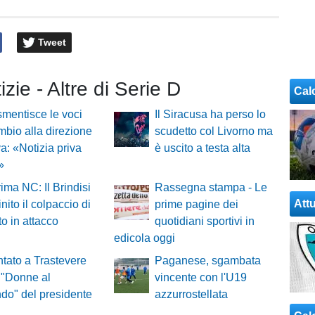
Tweet
izie - Altre di Serie D
Cal
mentisce le voci
Il Siracusa ha perso lo
mbio alla direzione
scudetto col Livorno ma
va: «Notizia priva
è uscito a testa alta
»
ima NC: Il Brindisi
Rassegna stampa - Le
Attu
nito il colpaccio di
prime pagine dei
o in attacco
quotidiani sportivi in
edicola oggi
tato a Trastevere
Paganese, sgambata
o "Donne al
vincente con l'U19
do" del presidente
azzurrostellata