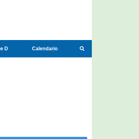
ie D
Calendario