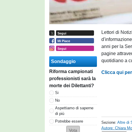
Lettori di Noti
Segui
d'informazione 
Mi Piace
anni per la Se
Segui
pagine attravers
quotidiano a c
Sondaggio
Riforma campionati
Clicca qui per
professionisti sarà la
morte dei Dilettanti?
Si
No
Aspettiamo di saperne
di più
Potrebbe essere
Sezione:
Altre di 
Autore: Chiara Mo