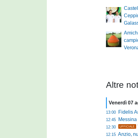
Castel
Ceppin
Galas
Amich
campio
Verona
Altre not
Venerdì 07 
Fidelis Andria, C
13:00
Messina sc
12:45
12:30
UFFICIALE
Anzio, nuo
12:15