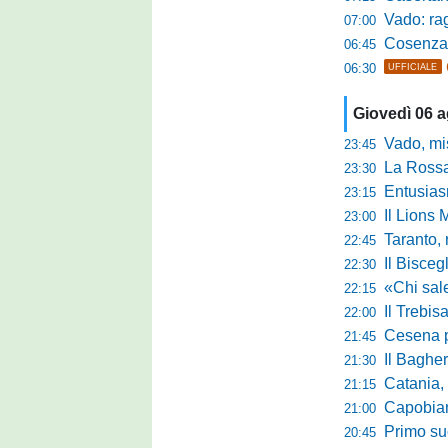
Vado: raggi
07:00
Cosenza, o
06:45
06:30
UFFICIALE
Giovedì 06 
Vado, mister 
23:45
La Rossan
23:30
Entusiasmo 
23:15
Il Lions 
23:00
Taranto, 
22:45
Il Bisceg
22:30
«Chi sale ade
22:15
Il Trebis
22:00
Cesena pront
21:45
Il Bagher
21:30
Catania, la 
21:15
Capobianco è
21:00
Primo succ
20:45