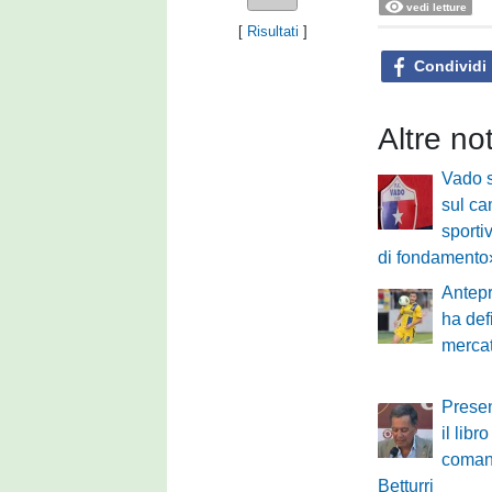
vedi letture
[
Risultati
]
Condividi
Altre not
Vado s
sul ca
sporti
di fondamento
Antepr
ha defi
mercat
Presen
il libr
coman
Betturri