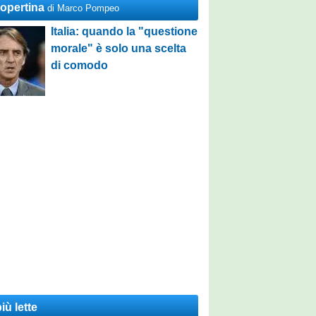
Copertina
di Marco Pompeo
Italia: quando la "questione
morale" è solo una scelta
di comodo
iù lette