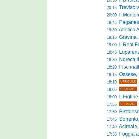
20:30
Treviso vittori
20:15
Il Monto
20:00
Paganese di 
19:45
Atletico 
19:30
Gravina, parl
19:15
Il Real For
19:00
Luparense, p
18:45
Ndreca rin
18:30
Fischnaller-R
18:20
Ossese, mister C
18:15
18:10
UFFICIALE
18:05
UFFICIALE
Il Figline
18:00
17:55
UFFICIALE
Pistoiese in 
17:50
Sorrento, 
17:45
Acireale,
17:40
Foggia a ca
17:35