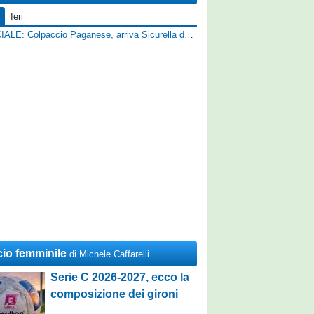
Ieri
UFFICIALE: Colpaccio Paganese, arriva Sicurella dalla Scafatese
cio femminile
di Michele Caffarelli
Serie C 2026-2027, ecco la
composizione dei gironi