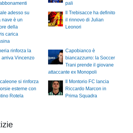
 abbonamenti
pali
ale adesso su
Il Trebisacce ha definito
 nave è un
il rinnovo di Julian
ore della
Leonori
is carica
ssina
heria rinforza la
Capobianco è
: arriva Vincenzo
biancazzurro: la Soccer
Trani prende il giovane
attaccante ex Monopoli
ncaleone si rinforza
Il Montorio FC lancia
corsie esterne con
Riccardo Marcon in
ntino Rotela
Prima Squadra
izie