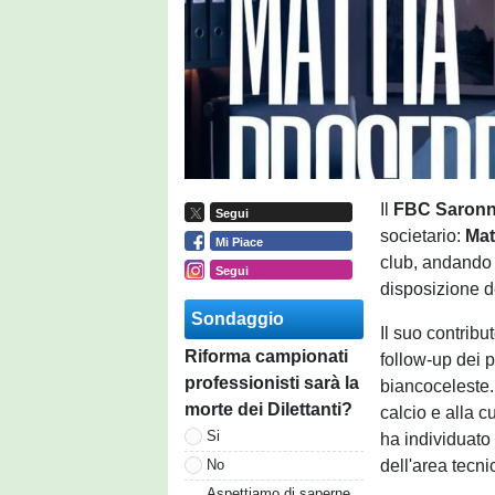
Il
FBC Saron
Segui
societario:
Mat
Mi Piace
club, andando 
Segui
disposizione d
Sondaggio
Il suo contribu
Riforma campionati
follow-up dei pr
professionisti sarà la
biancoceleste. 
morte dei Dilettanti?
calcio e alla c
Si
ha individuato
dell'area tecni
No
Aspettiamo di saperne