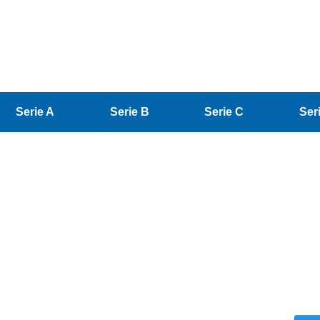
Serie A
Serie B
Serie C
Ser