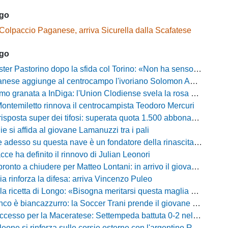
ago
Colpaccio Paganese, arriva Sicurella dalla Scafatese
ago
Pastorino dopo la sfida col Torino: «Non ha senso chiudersi e fare le barricate»
ese aggiunge al centrocampo l'ivoriano Solomon Andrews Manu
granata a InDiga: l'Union Clodiense svela la rosa per la nuova annata
Montemiletto rinnova il centrocampista Teodoro Mercuri
risposta super dei tifosi: superata quota 1.500 abbonamenti
lie si affida al giovane Lamanuzzi tra i pali
sso su questa nave è un fondatore della rinascita»: Davis carica l'ambiente Messina
acce ha definito il rinnovo di Julian Leonori
o a chiudere per Matteo Lontani: in arrivo il giovane talento dello Spezia
ia rinforza la difesa: arriva Vincenzo Puleo
ricetta di Longo: «Bisogna meritarsi questa maglia ogni singolo giorno»
 biancazzurro: la Soccer Trani prende il giovane attaccante ex Monopoli
esso per la Maceratese: Settempeda battuta 0-2 nella ripresa
eone si rinforza sulle corsie esterne con l'argentino Rotela