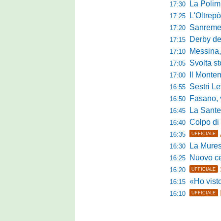
La Polimn
17:30
L'Oltrepò
17:25
Sanremese
17:20
Derby del P
17:15
Messina, 
17:10
Svolta stori
17:05
Il Montem
17:00
Sestri Lev
16:55
Fasano, via al
16:50
La Santegid
16:45
Colpo di m
16:40
16:35
UFFICIALE
La Murese
16:30
Nuovo cent
16:25
16:20
UFFICIALE
«Ho visto l'atte
16:15
16:10
UFFICIALE