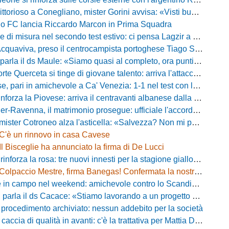
oso a Conegliano, mister Gorini avvisa: «Visti buoni spunti, ma c'è ancora tanto da lavorare»
rio FC lancia Riccardo Marcon in Prima Squadra
misura nel secondo test estivo: ci pensa Lagzir a piegare l'Equipe Campania
Acquaviva, preso il centrocampista portoghese Tiago Santos
a il ds Maule: «Siamo quasi al completo, ora puntiamo sugli esterni d'attacco»
te Querceta si tinge di giovane talento: arriva l'attaccante Lucchesi
ari in amichevole a Ca' Venezia: 1-1 nel test con la Primavera lagunare
forza la Piovese: arriva il centravanti albanese dalla serie D
avenna, il matrimonio prosegue: ufficiale l'accordo quinquennale per l'attacco
otroneo alza l'asticella: «Salvezza? Non mi pongo limiti, voglio vincere più partite possibile»
C'è un rinnovo in casa Cavese
Il Bisceglie ha annunciato la firma di De Lucci
 rinforza la rosa: tre nuovi innesti per la stagione gialloblù
Colpaccio Mestre, firma Banegas! Confermata la nostra anteprima
campo nel weekend: amichevole contro lo Scandicci allo stadio Strulli di Monsummano
parla il ds Cacace: «Stiamo lavorando a un progetto ambizioso»
 procedimento archiviato: nessun addebito per la società
ccia di qualità in avanti: c'è la trattativa per Mattia Della Morte