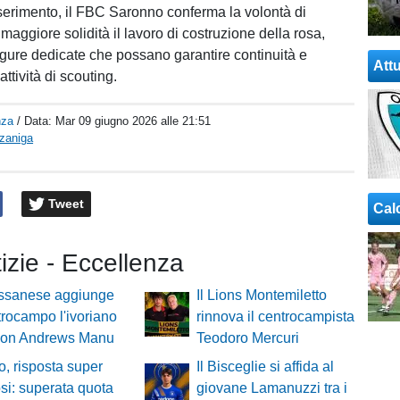
erimento, il FBC Saronno conferma la volontà di
 maggiore solidità il lavoro di costruzione della rosa,
figure dedicate che possano garantire continuità e
Attu
attività di scouting.
nza
/ Data:
Mar 09 giugno 2026 alle 21:51
rzaniga
Tweet
Cal
tizie - Eccellenza
ssanese aggiunge
Il Lions Montemiletto
trocampo l'ivoriano
rinnova il centrocampista
on Andrews Manu
Teodoro Mercuri
o, risposta super
Il Bisceglie si affida al
fosi: superata quota
giovane Lamanuzzi tra i