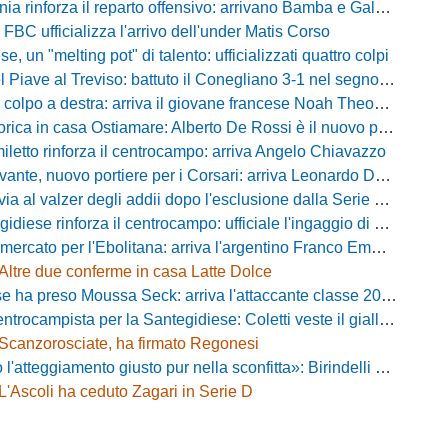
ia rinforza il reparto offensivo: arrivano Bamba e Galeota
 FBC ufficializza l'arrivo dell'under Matis Corso
, un "melting pot" di talento: ufficializzati quattro colpi
iave al Treviso: battuto il Conegliano 3-1 nel segno di Gerbi e Vita
colpo a destra: arriva il giovane francese Noah Theodore
ca in casa Ostiamare: Alberto De Rossi è il nuovo presidente biancoviola
iletto rinforza il centrocampo: arriva Angelo Chiavazzo
ante, nuovo portiere per i Corsari: arriva Leonardo De Franceschi
 valzer degli addii dopo l'esclusione dalla Serie D: Salzano verso una big campana
iese rinforza il centrocampo: ufficiale l'ingaggio di Luca Scimia
ercato per l'Ebolitana: arriva l'argentino Franco Emmanuel Boló
Altre due conferme in casa Latte Dolce
 ha preso Moussa Seck: arriva l'attaccante classe 2006
rocampista per la Santegidiese: Coletti veste il giallorosso
Scanzorosciate, ha firmato Regonesi
ggiamento giusto pur nella sconfitta»: Birindelli promuove il Novara nonostante il KO di Chiavari
L'Ascoli ha ceduto Zagari in Serie D