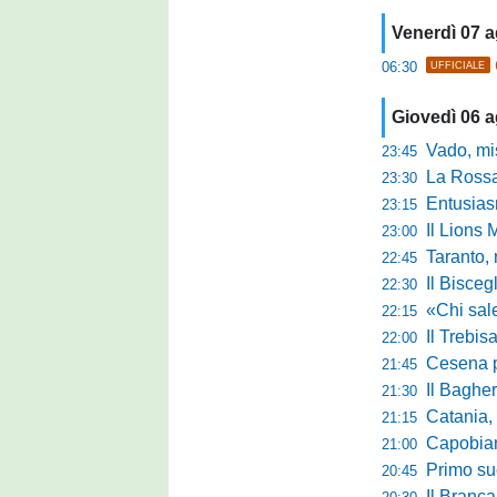
Venerdì 07 
06:30
UFFICIALE
Giovedì 06 
Vado, mister 
23:45
La Rossan
23:30
Entusiasmo 
23:15
Il Lions 
23:00
Taranto, 
22:45
Il Bisceg
22:30
«Chi sale ade
22:15
Il Trebis
22:00
Cesena pront
21:45
Il Bagher
21:30
Catania, la 
21:15
Capobianco è
21:00
Primo succ
20:45
Il Brancal