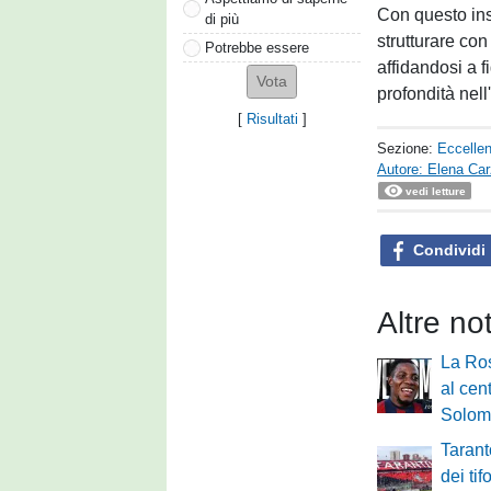
Con questo ins
di più
strutturare con
Potrebbe essere
affidandosi a 
profondità nell'
[
Risultati
]
Sezione:
Eccelle
Autore: Elena Ca
vedi letture
Condividi
Altre no
La Ro
al cen
Solom
Tarant
dei ti