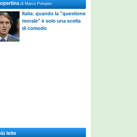
Copertina
di Marco Pompeo
Italia: quando la "questione
morale" è solo una scelta
di comodo
iù lette