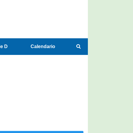
ie D
Calendario