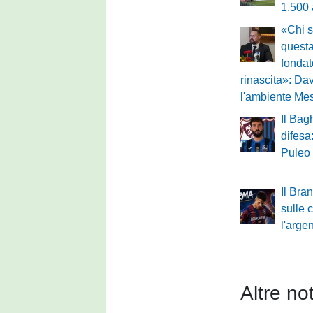
1.500
«Chi s
questa
fondat
rinascita»: Dav
l'ambiente Me
Il Bag
difesa
Puleo
Il Bra
sulle 
l'arge
Altre not