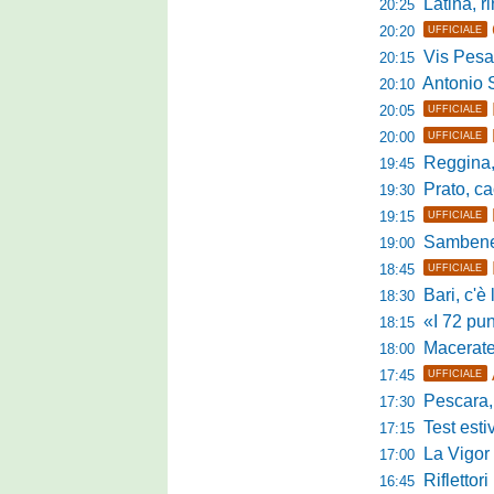
Latina, r
20:25
20:20
UFFICIALE
Vis Pesaro, u
20:15
Antonio Se
20:10
20:05
UFFICIALE
20:00
UFFICIALE
Reggina, pr
19:45
Prato, cao
19:30
19:15
UFFICIALE
Sambenedett
19:00
18:45
UFFICIALE
Bari, c'è l'ac
18:30
«I 72 punti d
18:15
Maceratese, il 
18:00
17:45
UFFICIALE
Pescara, sta
17:30
Test estivo Man
17:15
La Vigor Sen
17:00
Riflettori pun
16:45