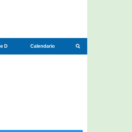
ie D
Calendario