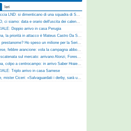
Ieri
Figuraccia LND: si dimenticano di una squadra di Serie D, è da rifare il programma Coppa Italia
Serie D, ci siamo: data e orario dell'uscita dei calendari ufficiali
IALE: Doppio arrivo in casa Perugia
Reggina, la priorità in attacco è Mateus Castro Da Silva: ore decisive per la fumata bianca
«Quali prestanome? Ho speso un milione per la Serie D»: Bandecchi rompe il silenzio sul futuro della Ternana
Pistoiese, febbre arancione: vola la campagna abbonamenti, superata quota 750 tessere
SPAL scatenata sul mercato: arrivano Alonzi, Foresta, Munaretto e Tobia
Ternana, colpo a centrocampo: in arrivo Saber Hraiech, per Scappini si attende l'accordo
IALE: Triplo arrivo in casa Sarnese
Varese, mister Ciceri: «Salvaguardati i derby, sarà un campionato avvincente»