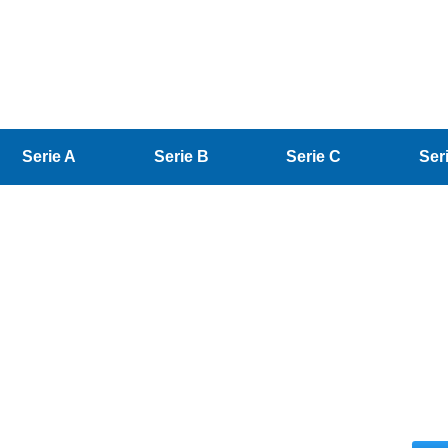
Serie A
Serie B
Serie C
Ser