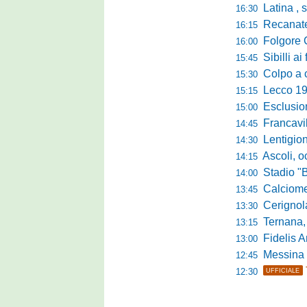
Latina , si è c
16:30
Recanatese, Giandonat
16:15
Folgore Cara
16:00
Sibilli ai 
15:45
Colpo a centr
15:30
Lecco 1912, t
15:15
Esclusione del 
15:00
Francavilla PZ,
14:45
Lentigione, 
14:30
Ascoli, o
14:15
Stadio "Brus
14:00
Calciomercato 
13:45
Cerignola sc
13:30
Ternana, col
13:15
Fidelis Andria, C
13:00
Messina sc
12:45
12:30
UFFICIALE