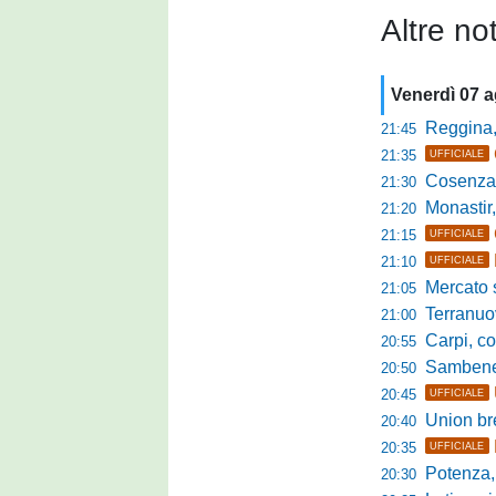
Altre not
Venerdì 07 
Reggina, non
21:45
21:35
UFFICIALE
Cosenza, duris
21:30
Monastir, avan
21:20
21:15
UFFICIALE
21:10
UFFICIALE
Mercato si
21:05
Terranuova Tr
21:00
Carpi, colpo 
20:55
Sambenedett
20:50
20:45
UFFICIALE
Union bresc
20:40
20:35
UFFICIALE
Potenza, mister
20:30