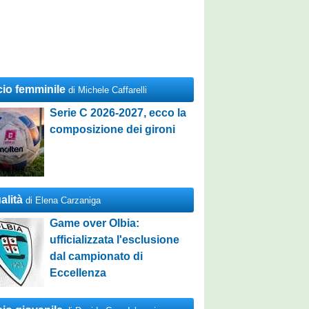
cio femminile
di Michele Caffarelli
Serie C 2026-2027, ecco la
composizione dei gironi
alità
di Elena Carzaniga
Game over Olbia:
ufficializzata l'esclusione
dal campionato di
Eccellenza