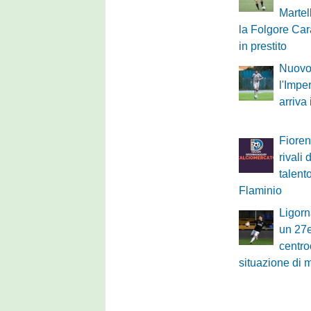
Martel
la Folgore Cara
in prestito
Nuovo 
l'Impe
arriva
Fioren
rivali 
talent
Flaminio
Ligorn
un 27
centro
situazione di 