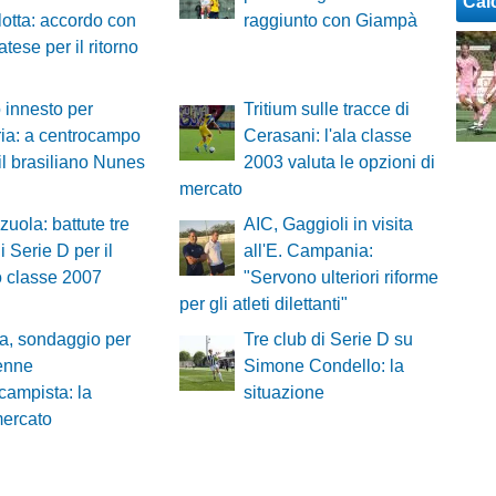
Cal
lotta: accordo con
raggiunto con Giampà
tese per il ritorno
innesto per
Tritium sulle tracce di
ria: a centrocampo
Cerasani: l'ala classe
 il brasiliano Nunes
2003 valuta le opzioni di
mercato
zuola: battute tre
AIC, Gaggioli in visita
di Serie D per il
all'E. Campania:
o classe 2007
"Servono ulteriori riforme
per gli atleti dilettanti"
a, sondaggio per
Tre club di Serie D su
enne
Simone Condello: la
campista: la
situazione
mercato