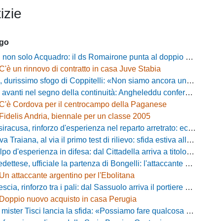
izie
ago
 solo Acquadro: il ds Romairone punta al doppio colpo Baldan-Volpicelli
C'è un rinnovo di contratto in casa Juve Stabia
simo sfogo di Coppitelli: «Non siamo ancora una squadra, ora serve tirare una riga!»
ti nel segno della continuità: Angheleddu confermato in panchina, in attacco arriva Loru
C'è Cordova per il centrocampo della Paganese
Fidelis Andria, biennale per un classe 2005
racusa, rinforzo d'esperienza nel reparto arretrato: ecco Orlando
aiana, al via il primo test di rilievo: sfida estiva allo Zecchini con il Grosseto
d'esperienza in difesa: dal Cittadella arriva a titolo definitivo Riccardo Gatti
ese, ufficiale la partenza di Bongelli: l'attaccante passa in Serie D
Un attaccante argentino per l'Ebolitana
ia, rinforzo tra i pali: dal Sassuolo arriva il portiere Gioele Zacchi
Doppio nuovo acquisto in casa Perugia
 Tisci lancia la sfida: «Possiamo fare qualcosa di storico e regalarci la trasferta a Genova»