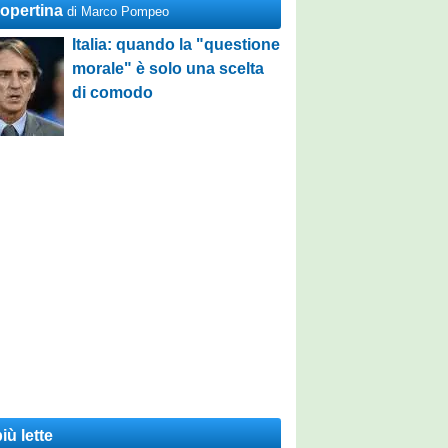
Copertina
di Marco Pompeo
Italia: quando la "questione
morale" è solo una scelta
di comodo
iù lette