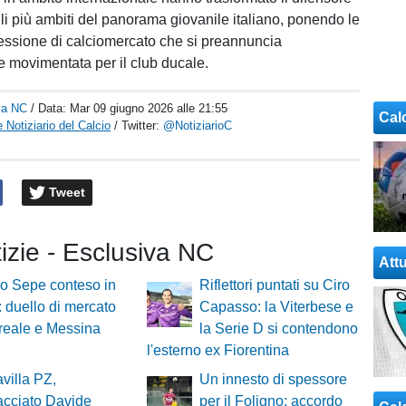
ili più ambiti del panorama giovanile italiano, ponendo le
essione di calciomercato che si preannuncia
e movimentata per il club ducale.
va NC
/ Data:
Mar 09 giugno 2026 alle 21:55
Cal
 Notiziario del Calcio
/ Twitter:
@NotiziarioC
Tweet
tizie - Esclusiva NC
Attu
o Sepe conteso in
Riflettori puntati su Ciro
a: duello di mercato
Capasso: la Viterbese e
ireale e Messina
la Serie D si contendono
l'esterno ex Fiorentina
villa PZ,
Un innesto di spessore
acciato Davide
per il Foligno: accordo