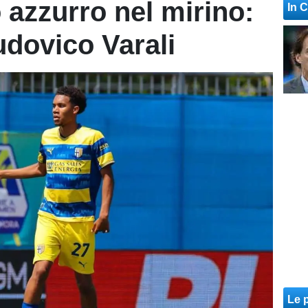
 azzurro nel mirino:
In 
udovico Varali
Le p