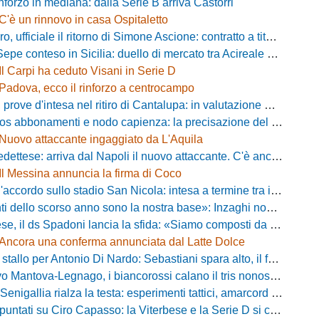
inforzo in mediana: dalla Serie B arriva Castorri
C'è un rinnovo in casa Ospitaletto
fficiale il ritorno di Simone Ascione: contratto a titolo definitivo fino al 2029
pe conteso in Sicilia: duello di mercato tra Acireale e Messina
Il Carpi ha ceduto Visani in Serie D
Padova, ecco il rinforzo a centrocampo
ove d'intesa nel ritiro di Cantalupa: in valutazione Blazevic e Anton
s abbonamenti e nodo capienza: la precisazione del club laniero
Nuovo attaccante ingaggiato da L'Aquila
ese: arriva dal Napoli il nuovo attaccante. C'è anche l'ufficialità
Il Messina annuncia la firma di Coco
cordo sullo stadio San Nicola: intesa a termine tra il Comune e il club di De Laurentiis
ello scorso anno sono la nostra base»: Inzaghi non si nasconde e carica l'ambiente
ds Spadoni lancia la sfida: «Siamo composti da elementi validi con motivazioni altissime»
Ancora una conferma annunciata dal Latte Dolce
llo per Antonio Di Nardo: Sebastiani spara alto, il futuro resta un enigma
tova-Legnago, i biancorossi calano il tris nonostante il gran caldo: il racconto de L'Arena
igallia rialza la testa: esperimenti tattici, amarcord e lo sguardo al Rimini
tati su Ciro Capasso: la Viterbese e la Serie D si contendono l'esterno ex Fiorentina