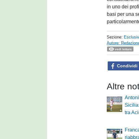
in uno dei prof
basi per una s
particolarment
Sezione:
Esclusi
Autore: Redazione
vedi letture
Condividi
Altre no
Antoni
Sicili
tra Ac
Franca
riabbr