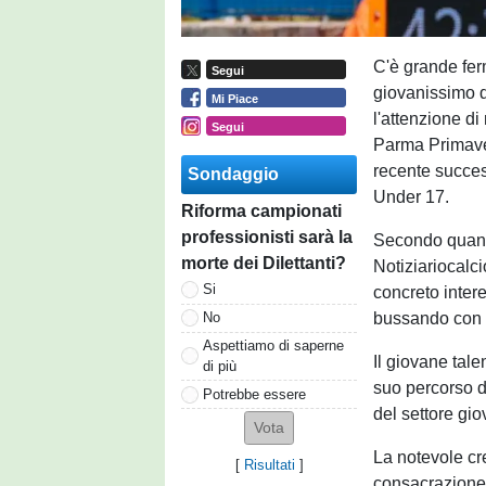
C'è grande ferm
Segui
giovanissimo d
Mi Piace
l'attenzione di
Segui
Parma Primaver
recente succe
Sondaggio
Under 17.
Riforma campionati
professionisti sarà la
Secondo quanto
morte dei Dilettanti?
Notiziariocalc
Si
concreto intere
bussando con i
No
Aspettiamo di saperne
Il giovane tal
di più
suo percorso d
Potrebbe essere
del settore gio
La notevole cre
[
Risultati
]
consacrazione 