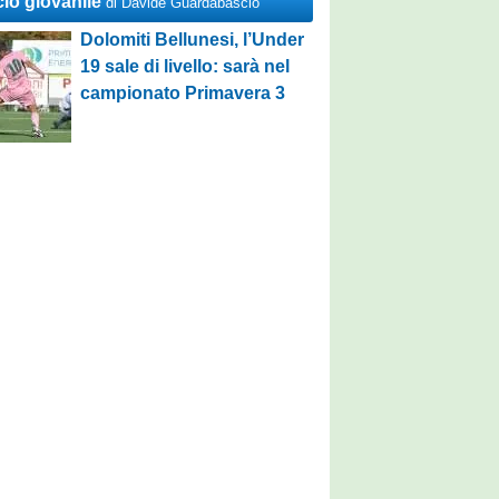
cio giovanile
di Davide Guardabascio
Dolomiti Bellunesi, l’Under
19 sale di livello: sarà nel
campionato Primavera 3