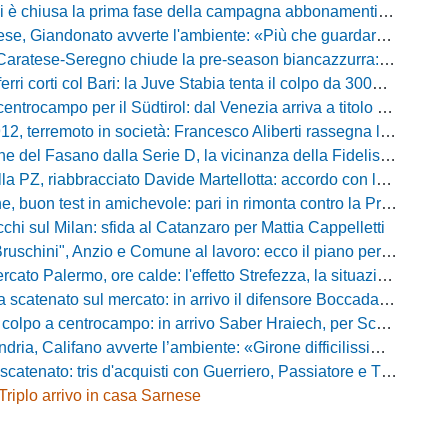
hiusa la prima fase della campagna abbonamenti: circa 400 tessere rinnovate in prelazione
o avverte l'ambiente: «Più che guardare chi avremo di fronte, mi interessa vedere la mia squadra migliorare giorno dopo giorno»
tese-Seregno chiude la pre-season biancazzurra: info e dove vedere il match
ferri corti col Bari: la Juve Stabia tenta il colpo da 300mila euro
ocampo per il Südtirol: dal Venezia arriva a titolo definitivo Bjarki Bjarkason
erremoto in società: Francesco Aliberti rassegna le dimissioni da tutte le cariche
Fasano dalla Serie D, la vicinanza della Fidelis Andria e le parole del presidente Vallarella
 riabbracciato Davide Martellotta: accordo con la Folgore Caratese per il ritorno in prestito
buon test in amichevole: pari in rimonta contro la Primavera del Sassuolo
cchi sul Milan: sfida al Catanzaro per Mattia Cappelletti
chini", Anzio e Comune al lavoro: ecco il piano per far rientrare i tifosi
Palermo, ore calde: l'effetto Strefezza, la situazione Segre e i nomi per l'attacco
atenato sul mercato: in arrivo il difensore Boccadamo a titolo temporaneo
po a centrocampo: in arrivo Saber Hraiech, per Scappini si attende l'accordo
alifano avverte l’ambiente: «Girone difficilissimo, affascinante e bellissimo: non prometto risultati»
atenato: tris d'acquisti con Guerriero, Passiatore e Theodore
Triplo arrivo in casa Sarnese