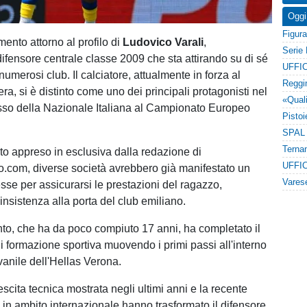
Oggi
ento attorno al profilo di
Ludovico Varali
,
ifensore centrale classe 2009 che sta attirando su di sé
UFFIC
 numerosi club. Il calciatore, attualmente in forza al
a, si è distinto come uno dei principali protagonisti nel
sso della Nazionale Italiana al Campionato Europeo
 appreso in esclusiva dalla redazione di
UFFIC
io.com, diverse società avrebbero già manifestato un
sse per assicurarsi le prestazioni del ragazzo,
nsistenza alla porta del club emiliano.
ento, che ha da poco compiuto 17 anni, ha completato il
i formazione sportiva muovendo i primi passi all'interno
vanile dell'Hellas Verona.
scita tecnica mostrata negli ultimi anni e la recente
in ambito internazionale hanno trasformato il difensore