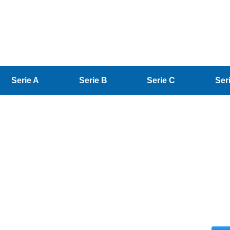
Serie A
Serie B
Serie C
Ser