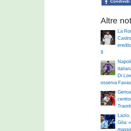
Condividi
Altre not
La Rom
Castro
eredit
9
Napoli
italian
Di Lo
osserva Favasu
Genoa
centro
Traoré
Lazio, 
Gila: 
massi