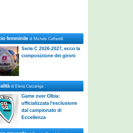
cio femminile
di Michele Caffarelli
Serie C 2026-2027, ecco la
composizione dei gironi
alità
di Elena Carzaniga
Game over Olbia:
ufficializzata l'esclusione
dal campionato di
Eccellenza