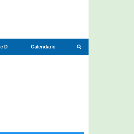
ie D
Calendario