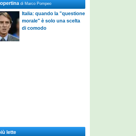
Copertina
di Marco Pompeo
Italia: quando la "questione
morale" è solo una scelta
di comodo
iù lette