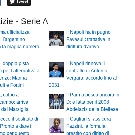
Tweet
izie - Serie A
a ufficializza
Il Napoli ha in pugno
: l'argentino
Favasuli: trattativa in
a la maglia numero
dirittura d'arrivo
, doppia pista
Il Napoli rinnova il
a per l'alternativa a
contratto di Antonio
renzo: Manna
Vergara: accordo fino al
li e Fortini
2031
, colpo a
Il Parma pesca ancora in
campo: arriva
D: è fatta per il 2008
 dal Marsiglia
Abdelaziz della Biellese
ecco il sostituto di
Il Cagliari si assicura
«Pronto a dare il
Fazzini, la formula:
mo per questo
prestito con diritto di