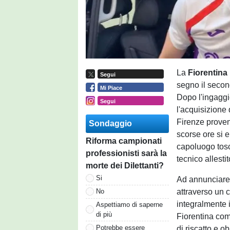
La
Fiorentina
Segui
segno il secon
Mi Piace
Dopo l'ingaggio
Segui
l'acquisizione
Firenze proven
Sondaggio
scorse ore si e
Riforma campionati
capoluogo tosc
professionisti sarà la
tecnico allesti
morte dei Dilettanti?
Si
Ad annunciare l
attraverso un c
No
integralmente i
Aspettiamo di saperne
di più
Fiorentina comu
Potrebbe essere
di riscatto e ob