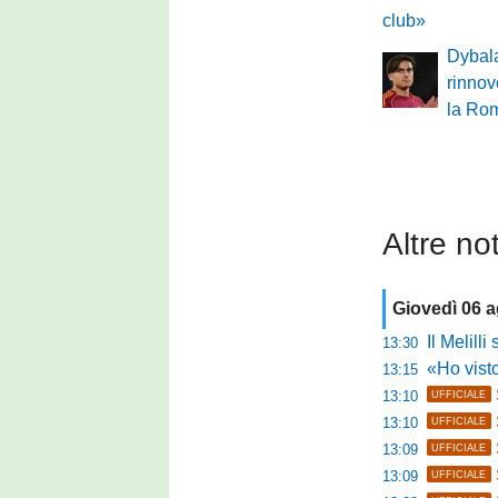
club»
Dybala
rinnov
la Ro
Altre not
Giovedì 06 
Il Melilli 
13:30
«Ho visto ottim
13:15
13:10
UFFICIALE
13:10
UFFICIALE
13:09
UFFICIALE
13:09
UFFICIALE