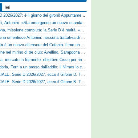
Ieri
Serie D 2026/2027: è il giorno dei gironi! Appuntamento fissato
Trapani, Antonini: «Sta emergendo un nuovo scandalo»
Derthona, missione compiuta: la Serie D è realtà. «Siamo una società seria»
Il Cesena smentisce Antonini: nessuna trattativa di cessione
Perrotta è un nuovo difensore del Catania: firma un contratto annuale
Cuppone nel mirino di tre club: Avellino, Sampdoria e Vicenza sull'attaccante dell'Entella
Perugia, mercato in fermento: obiettivo Cisco per rinforzare la fascia
Sampdoria, Ferri a un passo dall'addio: il Nîmes lo cerca
UFFICIALE: Serie D 2026/2027, ecco il Girone D. Tutte le squadre
UFFICIALE: Serie D 2026/2027, ecco il Girone B. Tutte le squadre