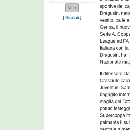
sportive del c
Dragusin, nato 
[
Risultati
]
vestito, tra le
Genoa. Il nuov
Serie A, Copp
League ed FA 
Italiana con l
Dragusin, ha, i
Nazionale mag
Il difensore c
Cresciuto calc
Juventus, Samp
bagaglio intern
maglia del Tot
potuto festegg
Supercoppa Ita
palmarès il su
centrale rumen