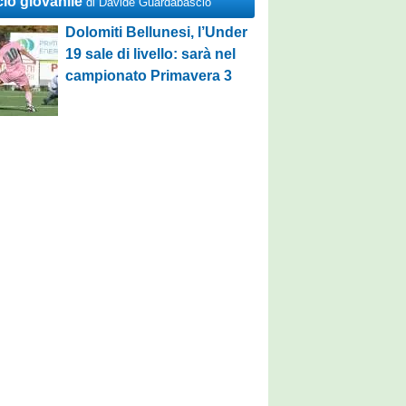
cio giovanile
di Davide Guardabascio
Dolomiti Bellunesi, l’Under
19 sale di livello: sarà nel
campionato Primavera 3