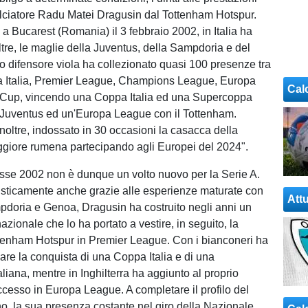
alciatore Radu Matei Dragusin dal Tottenham Hotspur.
a Bucarest (Romania) il 3 febbraio 2002, in Italia ha
 altre, le maglie della Juventus, della Sampdoria e del
o difensore viola ha collezionato quasi 100 presenze tra
a Italia, Premier League, Champions League, Europa
Cal
Cup, vincendo una Coppa Italia ed una Supercoppa
a Juventus ed un'Europa League con il Tottenham.
noltre, indossato in 30 occasioni la casacca della
giore rumena partecipando agli Europei del 2024".
lasse 2002 non è dunque un volto nuovo per la Serie A.
isticamente anche grazie alle esperienze maturate con
Attu
doria e Genoa, Dragusin ha costruito negli anni un
azionale che lo ha portato a vestire, in seguito, la
tenham Hotspur in Premier League. Con i bianconeri ha
iare la conquista di una Coppa Italia e di una
liana, mentre in Inghilterra ha aggiunto al proprio
ccesso in Europa League. A completare il profilo del
o, la sua presenza costante nel giro della Nazionale