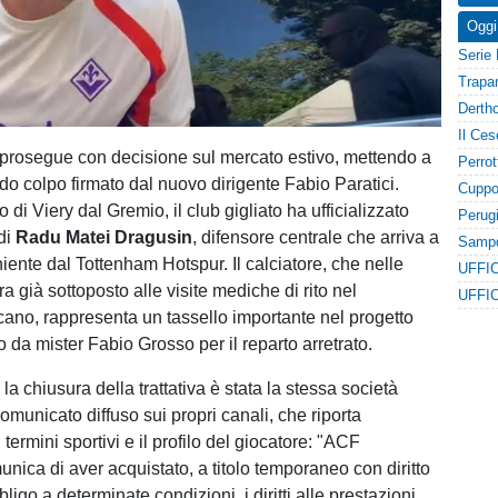
Oggi
prosegue con decisione sul mercato estivo, mettendo a
do colpo firmato dal nuovo dirigente Fabio Paratici.
 di Viery dal Gremio, il club gigliato ha ufficializzato
 di
Radu Matei Dragusin
, difensore centrale che arriva a
iente dal Tottenham Hotspur. Il calciatore, che nelle
ra già sottoposto alle visite mediche di rito nel
ano, rappresenta un tassello importante nel progetto
to da mister Fabio Grosso per il reparto arretrato.
a chiusura della trattativa è stata la stessa società
omunicato diffuso sui propri canali, che riporta
 termini sportivi e il profilo del giocatore: "ACF
nica di aver acquistato, a titolo temporaneo con diritto
bligo a determinate condizioni, i diritti alle prestazioni