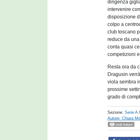
dirigenza gigli
intervenire con
disposizione d
colpo a centro
club toscano p
reduce da una 
conta quasi ce
competizioni 
Resta ora da c
Dragusin verrà
viola sembra i
prossime settim
grado di comple
Sezione:
Serie A
Autore: Chiara Mo
vedi letture