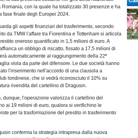
Cal
 Romania, con la quale ha totalizzato 30 presenze e ha
a fase finale degli Europei 2024.
arda gli aspetti finanziari del trasferimento, secondo
ito da TMW l'affare tra Fiorentina e Tottenham si articola
restito oneroso quantificato in 1,5 milioni di euro. A
affianca un obbligo di riscatto, fissato a 17,5 milioni di
terà automaticamente al raggiungimento della 22ª
glia viola da parte del difensore. Le due società hanno
ato l'inserimento nell'accordo di una clausola a
club londinese, che si vedrà riconosciuto il 10% su
tura rivendita del cartellino di Dragusin.
 dunque, l'operazione valorizza il cartellino del
no ai 19 milioni di euro, qualora si verifichino le
iste per la trasformazione del prestito in trasferimento
agusin conferma la strategia intrapresa dalla nuova