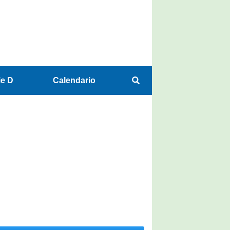
ie D
Calendario