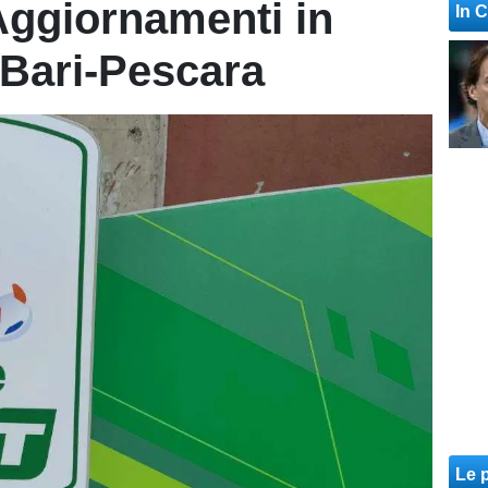
Aggiornamenti in
In 
 Bari-Pescara
Le p