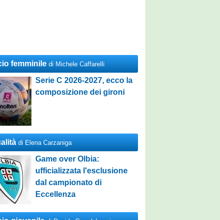
cio femminile
di Michele Caffarelli
Serie C 2026-2027, ecco la
composizione dei gironi
alità
di Elena Carzaniga
Game over Olbia:
ufficializzata l'esclusione
dal campionato di
Eccellenza