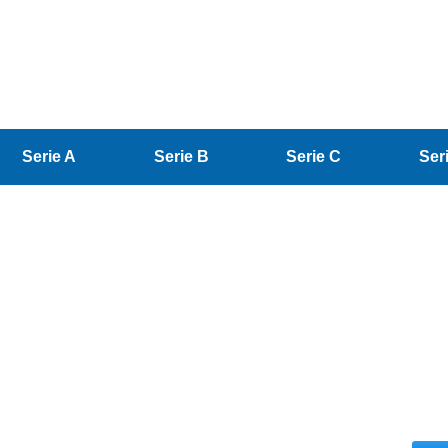
Serie A
Serie B
Serie C
Ser