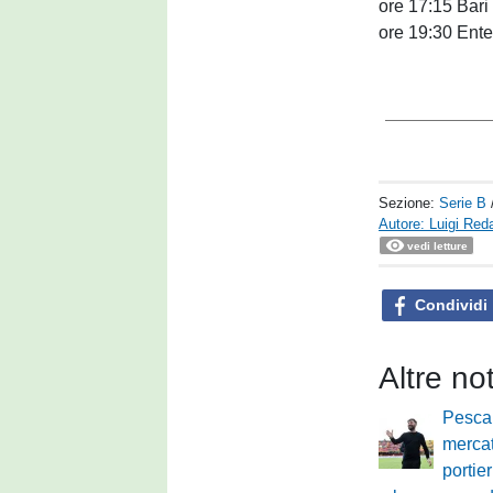
ore 17:15 Bari
ore 19:30 Ente
Sezione:
Serie B
Autore: Luigi Reda
vedi letture
Condividi
Altre no
Pesca
merca
portie