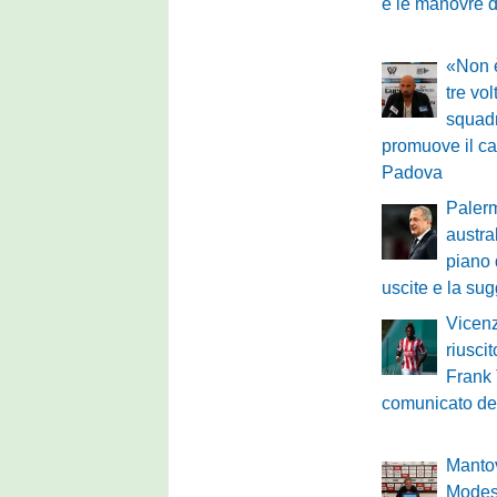
e le manovre 
«Non è
tre vo
squadr
promuove il ca
Padova
Palerm
austra
piano 
uscite e la su
Vicenz
riuscit
Frank 
comunicato de
Mantov
Modest