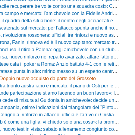
ecuperare tre volte contro una squadra così»: Calabro promuove il carattere del suo Padova
po e mercato: l'amichevole con la Fidelis Andria, le parole di Pelosi e l'idea Conti
uadro della situazione: il rientro degli acciaccati e le trattative di mercato
atenato sul mercato: per l'attacco spunta anche il nome di Okaka
oluzione rossonera: ufficiali tre rinforzi e nuovo assetto al vertice del club
 Fanini rinnova ed è il nuovo capitano: mercato tra colpi esperti e l'addio a Daffara
luso il ritiro a Palena: oggi amichevole con un club di D verso la Coppa
, nuovo rinforzo nel reparto avanzato: affare fatto per Della Pietra
ala il poker a Roma: Anzio battuto 4-1 con le reti di Palmieri, Esposito, Suhs e Maggio
ese punta in alto: mirino messo su un esperto centrocampista
Doppio nuovo acquisto da parte del Grosseto
rionfo australiano e mercato: il piano di Osti per le uscite e la suggestione Almena
tecipazione stiamo facendo un buon lavoro»: la carica di mister Bonera accende la Pro Vercelli
ede di misura al Guidonia in amichevole: decide un rigore di Zuppel a Bastia
pania, ottime indicazioni dal triangolare del "Pinto": il report
nola, rinforzo in attacco: ufficiale l'arrivo di Cristian Padula dal Torino
e una figlia, vi chiedo solo una cosa»: la promessa di Vittorio Massi commuove la piazza
uovo test in vista: sabato allenamento congiunto con il Bisignano