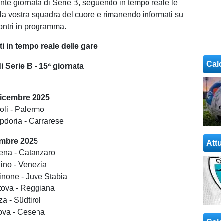
nte giornata di Serie B, seguendo in tempo reale le
lla vostra squadra del cuore e rimanendo informati su
incontri in programma.
 in tempo reale delle gare
Cal
 Serie B - 15ª giornata
icembre 2025
oli - Palermo
pdoria - Carrarese
embre 2025
Attu
ena - Catanzaro
lino - Venezia
inone - Juve Stabia
tova - Reggiana
a - Südtirol
ova - Cesena