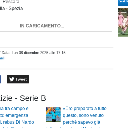
Cal
 - Pescara
lla - Spezia
IN CARICAMENTO...
/ Data:
Lun 08 dicembre 2025 alle 17:15
elli
Tweet
tizie - Serie B
ra tra campo e
«Ero preparato a tutto
to: emergenza
questo, sono venuto
ri, rebus Di Nardo
perché sapevo già