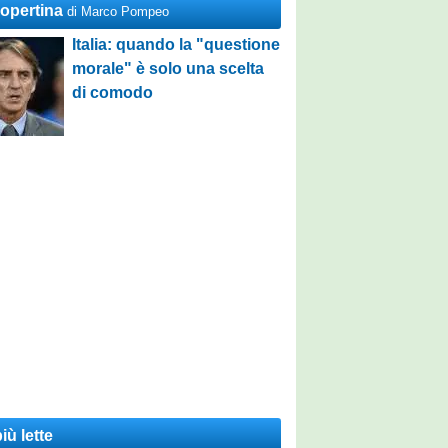
Copertina
di Marco Pompeo
Italia: quando la "questione
morale" è solo una scelta
di comodo
iù lette