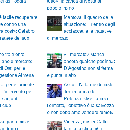
del ds Foggia
tutto»: la carica di Nesta al
popolo irpino
 facile recuperare
Mantova, il quadro della
lte contro una
situazione: il rientro degli
a così»: Calabro
acciaccati e le trattative
rattere del suo
di mercato
o tra trionfo
«Il mercato? Manca
liano e mercato: il
ancora qualche pedina»:
di Osti per le
D'Agostino non si ferma
ggestione Almena
e punta in alto
a, perfettamente
Ascoli, l'allarme di mister
o l'intervento per
Tomei prima del
Tsadjout: il
Potenza: «Mettiamoci
l club
l'elmetto, l'obiettivo è la salvezza
e non dobbiamo vendere fumo!»
a, parla mister
Vicenza, mister Gallo
o dopo il
lancia la sfida: «Ci