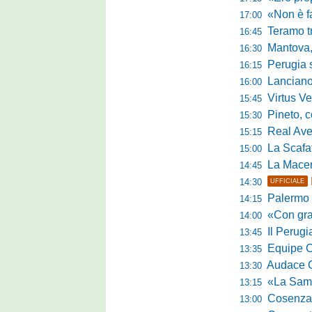
«Non è facile r
17:00
Teramo tra cam
16:45
Mantova, il q
16:30
Perugia sc
16:15
Lanciano, riv
16:00
Virtus Verona,
15:45
Pineto, conc
15:30
Real Aversa
15:15
La Scafatese c
15:00
La Macerat
14:45
14:30
UFFICIALE
Palermo tra t
14:15
«Con grande par
14:00
Il Perugia c
13:45
Equipe Cam
13:35
Audace Cerig
13:30
«La Samb è com
13:15
Cosenza, n
13:00