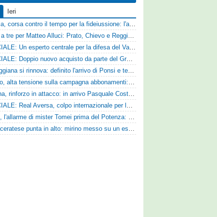
Ieri
Catania, corsa contro il tempo per la fideiussione: l'annuncio della società e le ragioni dello slittamento
Corsa a tre per Matteo Alluci: Prato, Chievo e Reggina sul centrocampista
UFFICIALE: Un esperto centrale per la difesa del Vado
UFFICIALE: Doppio nuovo acquisto da parte del Grosseto
La Reggiana si rinnova: definito l'arrivo di Ponsi e test con l'Alcione
Livorno, alta tensione sulla campagna abbonamenti: la stoccata della Curva Nord alla società
Ternana, rinforzo in attacco: in arrivo Pasquale Costanzo dalla Paganese
UFFICIALE: Real Aversa, colpo internazionale per la difesa
Ascoli, l'allarme di mister Tomei prima del Potenza: «Mettiamoci l'elmetto, l'obiettivo è la salvezza e non dobbiamo vendere fumo!»
La Maceratese punta in alto: mirino messo su un esperto centrocampista