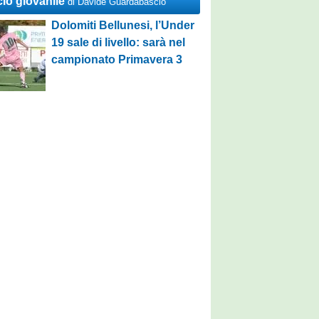
cio giovanile
di Davide Guardabascio
Dolomiti Bellunesi, l’Under
19 sale di livello: sarà nel
campionato Primavera 3