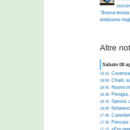
succe
"Buona tenuta
dobbiamo migl
Altre not
Sabato 08 a
Cosenza-
19:15
Chieti, salva
19:00
Nuovo innes
18:45
Perugia, m
18:30
Spezia, ultim
18:15
Notaresco, ogg
18:00
Casertana, buon
17:45
Pescara tra c
17:30
«Ero preparato 
17:15