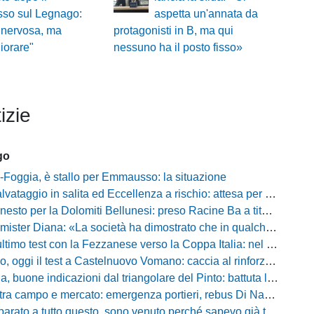
sso sul Legnago:
aspetta un'annata da
 nervosa, ma
protagonisti in B, ma qui
iorare"
nessuno ha il posto fisso»
izie
go
Foggia, è stallo per Emmausso: la situazione
taggio in salita ed Eccellenza a rischio: attesa per i fondi e l'ipotesi Promozione
to per la Dolomiti Bellunesi: preso Racine Ba a titolo definitivo
ister Diana: «La società ha dimostrato che in qualche giorno...»
o test con la Fezzanese verso la Coppa Italia: nel mirino la sfida con la Torres
i il test a Castelnuovo Vomano: caccia al rinforzo in attacco tra Giampaolo e Palma
e indicazioni dal triangolare del Pinto: battuta l'Ischia, ora c'è il Cassino prima della Coppa
ampo e mercato: emergenza portieri, rebus Di Nardo e le manovre del ds Foggia
a tutto questo, sono venuto perché sapevo già tutto»: la carica di Nesta al popolo irpino