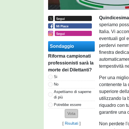
Quindicesima
Segui
speriamo possa
Mi Piace
Italia. Vi acc
Segui
eventuali gol e
perdervi nemme
Sondaggio
finestra dedica
Riforma campionati
automaticamen
professionisti sarà la
tempestività ne
morte dei Dilettanti?
Si
Per una miglio
contenente la 
No
superiore della
Aspettiamo di saperne
di più
utilizzando la 
Potrebbe essere
riquadro con tu
garantire una
Non perdete l'
[
Risultati
]