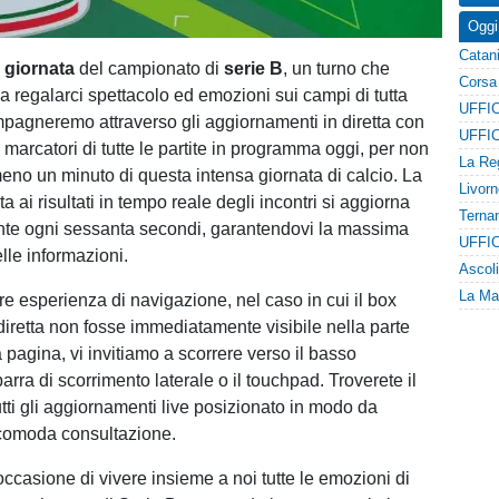
Oggi
 giornata
del campionato di
serie B
, un turno che
 regalarci spettacolo ed emozioni sui campi di tutta
ompagneremo attraverso gli aggiornamenti in diretta con
 marcatori di tutte le partite in programma oggi, per non
no un minuto di questa intensa giornata di calcio. La
ta ai risultati in tempo reale degli incontri si aggiorna
te ogni sessanta secondi, garantendovi la massima
lle informazioni.
re esperienza di navigazione, nel caso in cui il box
diretta non fosse immediatamente visibile nella parte
 pagina, vi invitiamo a scorrere verso il basso
barra di scorrimento laterale o il touchpad. Troverete il
tti gli aggiornamenti live posizionato in modo da
 comoda consultazione.
occasione di vivere insieme a noi tutte le emozioni di